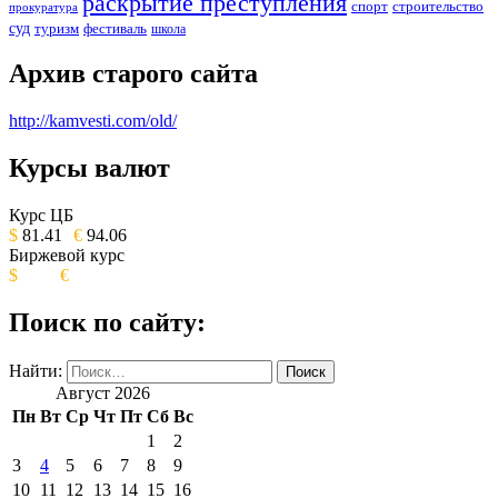
раскрытие преступления
спорт
строительство
прокуратура
суд
туризм
фестиваль
школа
Архив старого сайта
http://kamvesti.com/old/
Курсы валют
ОБЩЕСТВЕННО-ПОЛИТИЧЕСКОЕ
ИЗДАНИЕ КАМЧАТСКОГО КРАЯ.
Курс ЦБ
$
81.41
€
94.06
Биржевой курс
$
€
Поиск по сайту:
Найти:
Август 2026
Пн
Вт
Ср
Чт
Пт
Сб
Вс
1
2
3
4
5
6
7
8
9
10
11
12
13
14
15
16