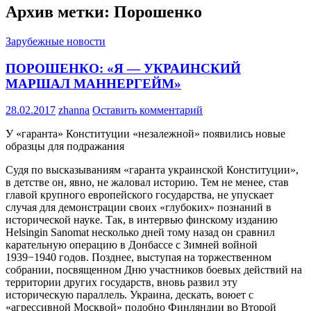
Архив метки: Порошенко
Зарубежные новости
ПОРОШЕНКО: «Я — УКРАИНСКИЙ
МАРШАЛ МАННЕРГЕЙМ»
28.02.2017
zhanna
Оставить комментарий
У «гаранта» Конституции «незалежной» появились новые
образцы для подражания
Судя по высказываниям «гаранта украинской Конституции»,
в детстве он, явно, не жаловал историю. Тем не менее, став
главой крупного европейского государства, не упускает
случая для демонстрации своих «глубоких» познаний в
исторической науке. Так, в интервью финскому изданию
Helsingin Sanomat несколько дней тому назад он сравнил
карательную операцию в Донбассе с Зимней войной
1939−1940 годов. Позднее, выступая на торжественном
собрании, посвященном Дню участников боевых действий на
территории других государств, вновь развил эту
историческую параллель. Украина, дескать, воюет с
«агрессивной Москвой» подобно Финляндии во Второй