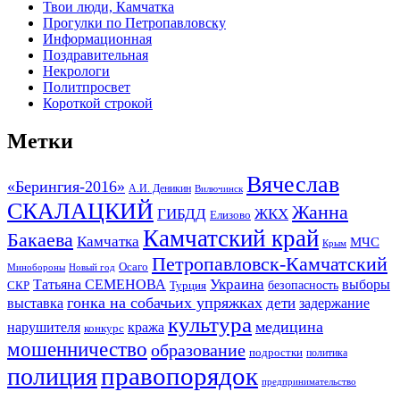
Твои люди, Камчатка
Прогулки по Петропавловску
Информационная
Поздравительная
Некрологи
Политпросвет
Короткой строкой
Метки
Вячеслав
«Берингия-2016»
А.И. Деникин
Вилючинск
СКАЛАЦКИЙ
Жанна
ГИБДД
ЖКХ
Елизово
Камчатский край
Бакаева
Камчатка
МЧС
Крым
Петропавловск-Камчатский
Осаго
Минобороны
Новый год
Украина
Татьяна СЕМЕНОВА
выборы
безопасность
СКР
Турция
гонка на собачьих упряжках
дети
выставка
задержание
культура
медицина
нарушителя
кража
конкурс
мошенничество
образование
подростки
политика
правопорядок
полиция
предпринимательство