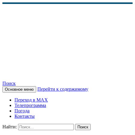
Поиск
Перейти к содержимому
Основное меню
КАМЧАТСКОЕ
Переход в MAX
ИНФОРМАЦИОННОЕ
Телепрограмма
Погода
АГЕНТСТВО (КИА
Контакты
«ВЕСТИ»)
Найти: