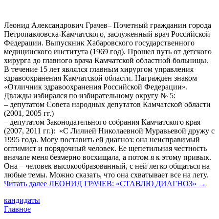
Леонид Александрович Грачев– Почетный гражданин города
Петропавловска-Камчатского, заслуженный врач Российской
Федерации. Выпускник Хабаровского государственного
медицинского института (1969 год). Прошел путь от детского
хирурга до главного врача Камчатской областной больницы.
В течение 15 лет являлся главным хирургом управления
здравоохранения Камчатской области. Награжден знаком
«Отличник здравоохранения Российской Федерации».
Дважды избирался по избирательному округу № 5:
– депутатом Совета народных депутатов Камчатской области
(2001, 2005 гг.)
– депутатом Законодательного собрания Камчатского края
(2007, 2011 гг.): «С Лилией Николаевной Муравьевой дружу с
1995 года. Могу поставить ей диагноз: она неисправимый
оптимист и порядочный человек. Ее щепетильная честность
вначале меня безмерно восхищала, а потом я к этому привык.
Она – человек высокообразованный, с ней легко общаться на
любые темы. Можно сказать, что она схватывает все на лету.
Читать далее
ЛЕОНИД ГРАЧЕВ: «СТАВЛЮ ДИАГНОЗ»
→
кандидаты
Главное