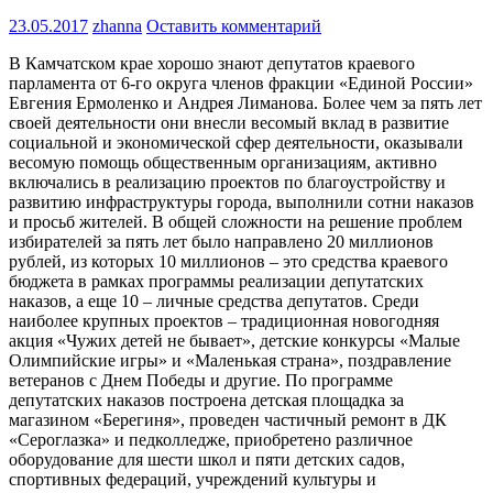
23.05.2017
zhanna
Оставить комментарий
В Камчатском крае хорошо знают депутатов краевого
парламента от 6-го округа членов фракции «Единой России»
Евгения Ермоленко и Андрея Лиманова. Более чем за пять лет
своей деятельности они внесли весомый вклад в развитие
социальной и экономической сфер деятельности, оказывали
весомую помощь общественным организациям, активно
включались в реализацию проектов по благоустройству и
развитию инфраструктуры города, выполнили сотни наказов
и просьб жителей. В общей сложности на решение проблем
избирателей за пять лет было направлено 20 миллионов
рублей, из которых 10 миллионов – это средства краевого
бюджета в рамках программы реализации депутатских
наказов, а еще 10 – личные средства депутатов. Среди
наиболее крупных проектов – традиционная новогодняя
акция «Чужих детей не бывает», детские конкурсы «Малые
Олимпийские игры» и «Маленькая страна», поздравление
ветеранов с Днем Победы и другие. По программе
депутатских наказов построена детская площадка за
магазином «Берегиня», проведен частичный ремонт в ДК
«Сероглазка» и педколледже, приобретено различное
оборудование для шести школ и пяти детских садов,
спортивных федераций, учреждений культуры и