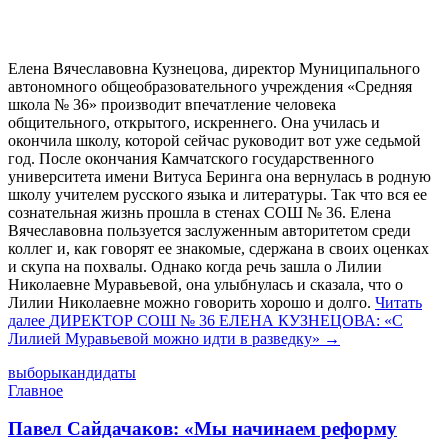
Елена Вячеславовна Кузнецова, директор Муниципального
автономного общеобразовательного учреждения «Средняя
школа № 36» производит впечатление человека
общительного, открытого, искреннего. Она училась и
окончила школу, которой сейчас руководит вот уже седьмой
год. После окончания Камчатского государственного
университета имени Витуса Беринга она вернулась в родную
школу учителем русского языка и литературы. Так что вся ее
сознательная жизнь прошла в стенах СОШ № 36. Елена
Вячеславовна пользуется заслуженным авторитетом среди
коллег и, как говорят ее знакомые, сдержана в своих оценках
и скупа на похвалы. Однако когда речь зашла о Лилии
Николаевне Муравьевой, она улыбнулась и сказала, что о
Лилии Николаевне можно говорить хорошо и долго.
Читать
далее
ДИРЕКТОР СОШ № 36 ЕЛЕНА КУЗНЕЦОВА: «С
Лилией Муравьевой можно идти в разведку»
→
выборы
кандидаты
Главное
Павел Сайдачаков: «Мы начинаем реформу