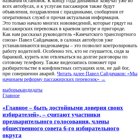
названия остановок. К концу года динамики зазвучат уже во
всех автобусах, и к услугам пассажиров также будут
объявления, поздравления с праздниками, сообщения от
оперативных служб и прочая актуальная информация.
Это только начало многих нововведений, которые грядут на
пассажирских перевозках в краевом центре и пригороде.
Как нам рассказал руководитель «Камчатского транспортного
союза» Павел Сайдачаков, в салонах автобусов уже
устанавливаются видеокамеры – это позволит контролировать
работу водителей. Особенно тех, кто не гнушается, сидя за
баранкой, курить или отвлекаться на долгие разговоры по
сотовому телефону. Также видеозапись поможет при
разбирательстве в конфликтных ситуациях или, не дай бог,
при совершении аварий.
Читать далее
Павел Сайдачаков: «Мы
начинаем реформу пассажирских перевозок»
→
выборы
кандидаты
Главное
«Главное – быть достойными доверия своих
избирателей», – считают участники
предварительного голосования, члены
общественного совета 6-го избирательного
округа