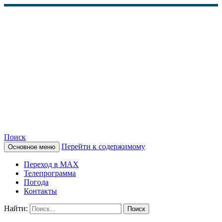
Поиск
Перейти к содержимому
Основное меню
КАМЧАТСКОЕ
Переход в MAX
ИНФОРМАЦИОННОЕ
Телепрограмма
Погода
АГЕНТСТВО (КИА
Контакты
«ВЕСТИ»)
Найти: