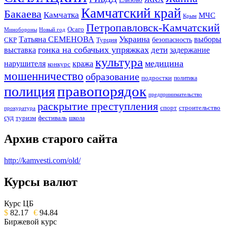
Камчатский край
Бакаева
Камчатка
МЧС
Крым
Петропавловск-Камчатский
Осаго
Минобороны
Новый год
Украина
Татьяна СЕМЕНОВА
выборы
безопасность
СКР
Турция
гонка на собачьих упряжках
дети
выставка
задержание
культура
медицина
нарушителя
кража
конкурс
мошенничество
образование
подростки
политика
правопорядок
полиция
предпринимательство
раскрытие преступления
спорт
строительство
прокуратура
суд
туризм
фестиваль
школа
Архив старого сайта
http://kamvesti.com/old/
Курсы валют
ОБЩЕСТВЕННО-ПОЛИТИЧЕСКОЕ
ИЗДАНИЕ КАМЧАТСКОГО КРАЯ.
Курс ЦБ
$
82.17
€
94.84
Биржевой курс