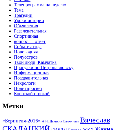
Телепрограмма на неделю
Тема
Трагедии
Уроки истории
Объявления
Развлекательная
Спортивная
вопрос — ответ
События года
Новогодняя
Полуостров
Твои люди, Камчатка
Прогулки по Петропавловску
Информационная
Поздравительная
Некрологи
Политпросвет
Короткой строкой
Метки
Вячеслав
«Берингия-2016»
А.И. Деникин
Вилючинск
СКАЛАЦКИЙ
Жанна
ГИБДД
ЖКХ
Елизово