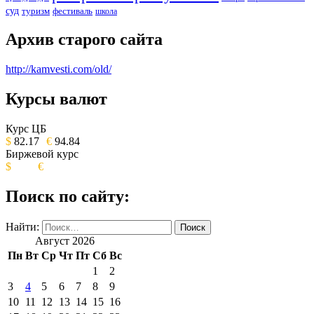
суд
туризм
фестиваль
школа
Архив старого сайта
http://kamvesti.com/old/
Курсы валют
ОБЩЕСТВЕННО-ПОЛИТИЧЕСКОЕ
ИЗДАНИЕ КАМЧАТСКОГО КРАЯ.
Курс ЦБ
$
82.17
€
94.84
Биржевой курс
$
€
Поиск по сайту:
Найти:
Август 2026
Пн
Вт
Ср
Чт
Пт
Сб
Вс
1
2
3
4
5
6
7
8
9
10
11
12
13
14
15
16