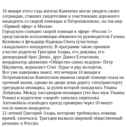
16 января этого года жители Камчатки могли увидеть своих
сограждан, ставших свидетелями и участниками дорожного
инцидента со скорой помощью в Петропавловске, на ток-шоу
«Прямой эфир» в Москве.
Городскую станцию скорой помощи в эфире «России 1»
представляли исполняющая обязанности руководителя Галина
Куликова и фельдшер Надежда Охота (участница
скандального инцидента). В программе также приняли
участие родители Григория Ахары, его девушка, его
двоюродный брат Денис, друг Данил Елтыгинин,
координатор движения «Общество синих ведерок» Петр
Шкуматов, журналист Олег Лурье и ряд экспертов.
Все уже наверняка знают, что вечером 10 января в
Петропавловске-Камчатском машина скорой помощи ехала на
срочный вызов, однако во дворе дома дорогу спецтранспорту
преградила иномарка, за рулем которой находилась Ульяна
Лобанова. Между пассажиром иномарки (это был муж Ульяны
Роман) и водителем «скорой» началась перепалка.
Автомобиль освободил проезд примерно через 10 минут
после начала инцидента.
21-летний Григорий Ахара, которому требовалась помощь
врачей, скончался. Трагедия вызвала широкий общественный
резонанс в России.