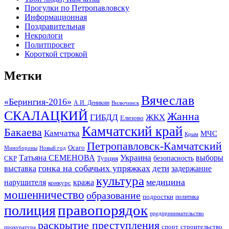
Прогулки по Петропавловску
Информационная
Поздравительная
Некрологи
Политпросвет
Короткой строкой
Метки
Вячеслав
«Берингия-2016»
А.И. Деникин
Вилючинск
СКАЛАЦКИЙ
Жанна
ГИБДД
ЖКХ
Елизово
Камчатский край
Бакаева
Камчатка
МЧС
Крым
Петропавловск-Камчатский
Осаго
Минобороны
Новый год
Украина
Татьяна СЕМЕНОВА
выборы
безопасность
СКР
Турция
гонка на собачьих упряжках
дети
выставка
задержание
культура
медицина
нарушителя
кража
конкурс
мошенничество
образование
подростки
политика
правопорядок
полиция
предпринимательство
раскрытие преступления
спорт
строительство
прокуратура