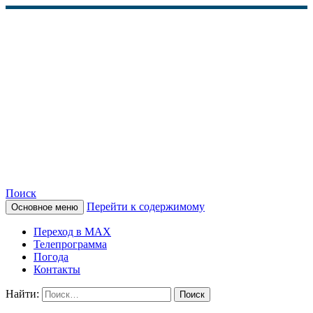
Поиск
Перейти к содержимому
Основное меню
КАМЧАТСКОЕ
Переход в MAX
ИНФОРМАЦИОННОЕ
Телепрограмма
Погода
АГЕНТСТВО (КИА
Контакты
«ВЕСТИ»)
Найти: