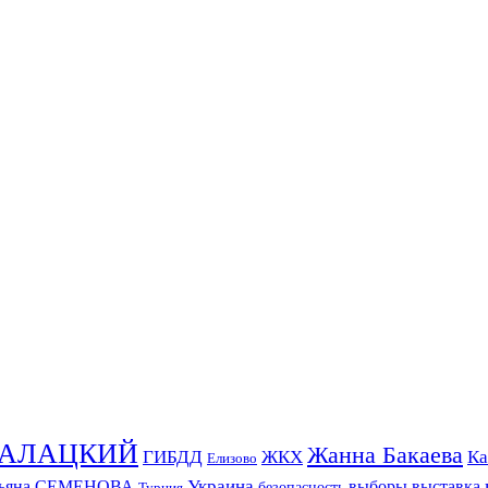
СКАЛАЦКИЙ
Жанна Бакаева
ГИБДД
ЖКХ
Ка
Елизово
Украина
тьяна СЕМЕНОВА
выборы
выставка
безопасность
Турция