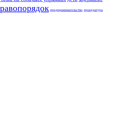
равопорядок
предпринимательство
прокуратура