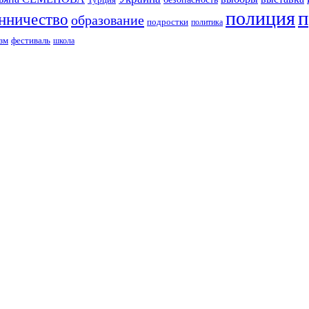
п
полиция
нничество
образование
подростки
политика
зм
фестиваль
школа
ИЗДАНИЕ КАМЧАТСКОГО КРАЯ.