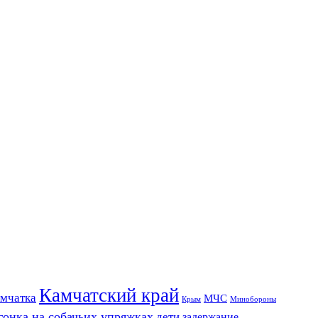
Камчатский край
мчатка
МЧС
Крым
Минобороны
гонка на собачьих упряжках
дети
задержание