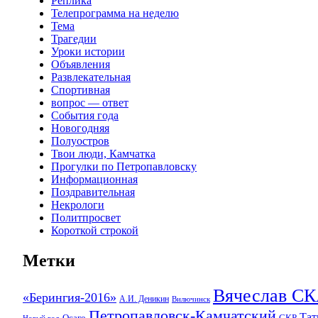
Реплика
Телепрограмма на неделю
Тема
Трагедии
Уроки истории
Объявления
Развлекательная
Спортивная
вопрос — ответ
События года
Новогодняя
Полуостров
Твои люди, Камчатка
Прогулки по Петропавловску
Информационная
Поздравительная
Некрологи
Политпросвет
Короткой строкой
Метки
Вячеслав 
«Берингия-2016»
А.И. Деникин
Вилючинск
Петропавловск-Камчатский
Та
Осаго
СКР