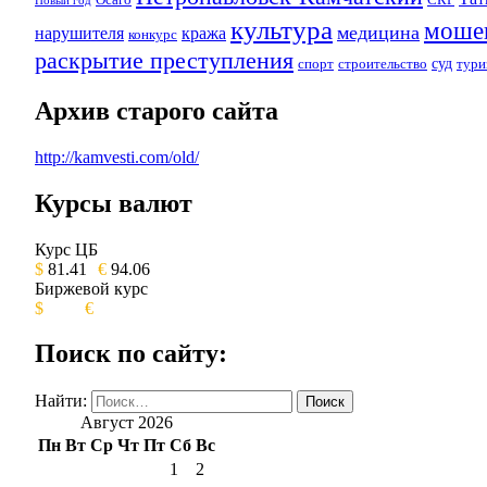
Новый год
культура
моше
медицина
нарушителя
кража
конкурс
раскрытие преступления
суд
спорт
строительство
тури
Архив старого сайта
http://kamvesti.com/old/
Курсы валют
ОБЩЕСТВЕННО-ПОЛИТИЧЕСКОЕ 
Курс ЦБ
$
81.41
€
94.06
Биржевой курс
$
€
Поиск по сайту:
Найти:
Август 2026
Пн
Вт
Ср
Чт
Пт
Сб
Вс
1
2