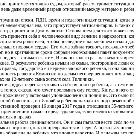
ние принимается только судом, который рассматривает ситуацию 
А ведь даже временный разрыв отношений между матерью и реб
трудники опеки, ПДН, врачи и педагоги видят ситуации, когда р
ет элементарная еда, зато присутствует антисанитария. В таких
нтр, приют или Дом малютки. Основанием для этого может служ
ть привести себя в человеческий вид: лечение в наркологии, ко
оспитанием родителей, чтобы последние в дальнейшем начали дол
лыш с пороком сердца. Его мама забила тревогу, поскольку тре
ог, но в кратчайшие сроки собрали необходимый пакет документ
недосуг заниматься этим. И так несколько раз: назначается вр
жнее. В результате ребенка изъяли из семьи, посторонние люди 
равах, государство ей вернуло здорового ребенка, и она как ни
ованность решения Комиссии по делам несовершеннолетних и з
ах на 12-летнего сына жителя села Тиличики.
ния, вдруг перестал узнавать собственного ребенка, а затем и в
 топор, сказав, что хочет проломить ему голову. Кинул в него ст
где проживает участковый уполномоченный полиции. Это было по
нной больницы, и с 8 ноября ребенок находится под временной 
дственной проверки 16 января 2017 года в отношении 35-летнег
ли причинением тяжкого вреда здоровью, если имелись основани
ителя в правах.
льная работа специалистами. Он и сам пытался вести себя по-ч
юмки спиртного, как он превращается в зверя. А поскольку после 
овь обращена на ребенка, что вполне вероятно. И однажды это п