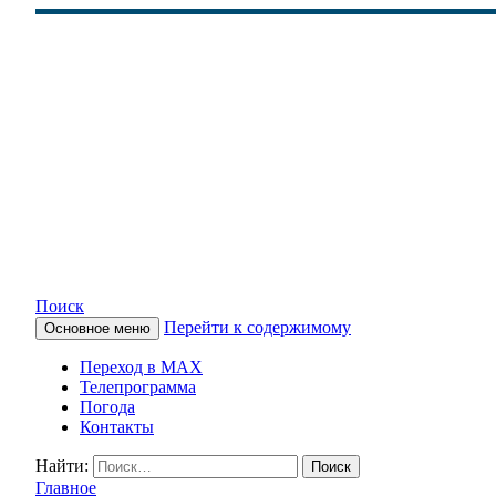
Поиск
Перейти к содержимому
Основное меню
КАМЧАТСКОЕ ИНФОРМАЦ
Переход в MAX
Телепрограмма
Погода
Контакты
Найти:
Главное