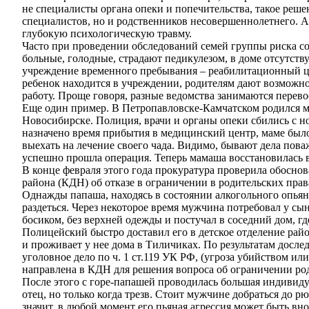
не специалисты органа опеки и попечительства, такое реше
специалистов, но и родственников несовершеннолетнего. 
глубокую психологическую травму.
Часто при проведении обследований семей группы риска со
больные, голодные, страдают педикулезом, в доме отсутству
учреждение временного пребывания – реабилитационный це
ребенок находится в учреждении, родителям дают возможнос
работу. Проще говоря, разные ведомства занимаются перев
Еще один пример. В Петропавловске-Камчатском родился ма
Новосибирске. Полиция, врачи и органы опеки сбились с н
назначено время прибытия в медицинский центр, маме было 
выехать на лечение своего чада. Видимо, бывают дела пова
успешно прошла операция. Теперь мамаша восстановилась в п
В конце февраля этого года прокуратура проверила обосн
района (КДН) об отказе в ограничении в родительских прав
Однажды папаша, находясь в состоянии алкогольного опьяне
раздеться. Через некоторое время мужчина потребовал у сына
босиком, без верхней одежды и постучал в соседний дом, 
Полицейский быстро доставил его в детское отделение райо
и проживает у нее дома в Тиличиках. По результатам досле
уголовное дело по ч. 1 ст.119 УК РФ, (угроза убийством и
направлена в КДН для решения вопроса об ограничении род
После этого с горе-папашей проводилась большая индивидуа
отец, но только когда трезв. Стоит мужчине добраться до р
значит, в любой момент его пьяная агрессия может быть вн