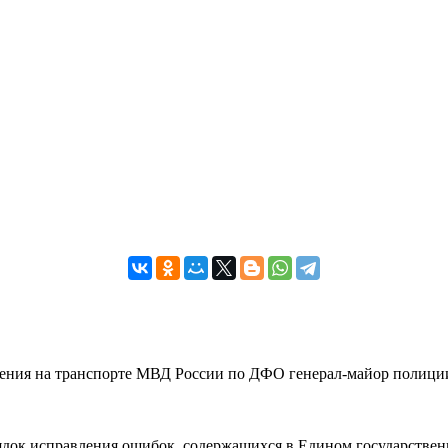
вления на транспорте МВД России по ДФО генерал-майор полиции
рядок исправления ошибок, содержащихся в Едином государствен