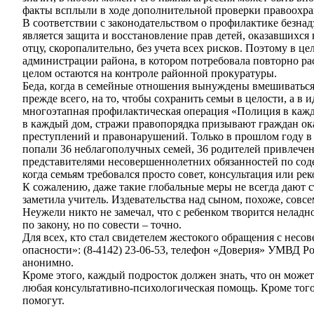
факты всплыли в ходе дополнительной проверки правоохр
В соответствии с законодательством о профилактике безн
является защита и восстановление прав детей, оказавшихс
отцу, скоропалительно, без учета всех рисков. Поэтому в 
администрации района, в котором потребовала повторно рас
целом остаются на контроле районной прокуратуры.
Беда, когда в семейные отношения вынуждены вмешиваться
прежде всего, на то, чтобы сохранить семьи в целости, а в
многоэтапная профилактическая операция «Полиция в кажды
в каждый дом, стражи правопорядка призывают граждан ока
преступлений и правонарушений. Только в прошлом году в 
попали 36 неблагополучных семей, 36 родителей привлече
представителями несовершеннолетних обязанностей по соде
когда семьям требовался просто совет, консультация или р
К сожалению, даже такие глобальные меры не всегда дают с
заметила учитель. Издевательства над сыном, похоже, совсе
Неужели никто не замечал, что с ребенком творится неладно
по закону, но по совести – точно.
Для всех, кто стал свидетелем жестокого обращения с несо
опасности»: (8-4142) 23-06-53, телефон «Доверия» УМВД Р
анонимно.
Кроме этого, каждый подросток должен знать, что он може
любая консультативно-психологическая помощь. Кроме того
помогут.