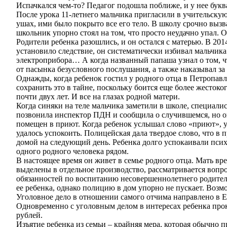
Испачкался чем-то? Педагог подошла поближе, и у нее букв
После урока 11-летнего мальчика пригласили в учительску
ушах, ими было покрыто все его тело. В школу срочно вызв
школьник упорно стоял на том, что просто неудачно упал. 
Родители ребенка разошлись, и он остался с матерью. В 20
установило следствие, он систематически избивал мальчика
электроприбора… А когда названный папаша узнал о том, ч
от пасынка безусловного послушания, а также наказывал за
Однажды, когда ребенок гостил у родного отца в Петропавл
сохранить это в тайне, поскольку боится еще более жесток
почти двух лет. И все на глазах родной матери.
Когда синяки на теле мальчика заметили в школе, специалис
позвонила инспектор ПДН и сообщила о случившемся, но он в
помещен в приют. Когда ребенок услышал слово «приют», у 
удалось успокоить. Полицейская дала твердое слово, что в 
домой на следующий день. Ребенка долго успокаивали психо
одного родного человека рядом.
В настоящее время он живет в семье родного отца. Мать в
выделены в отдельное производство, рассматривается вопр
обязанностей по воспитанию несовершеннолетнего родителе
ее ребенка, однако полицию в дом упорно не пускает. Воз
Уголовное дело в отношении самого отчима направлено в Ел
Одновременно с уголовным делом в интересах ребенка прок
рублей.
Изъятие ребенка из семьи – крайняя мера, которая обычно 