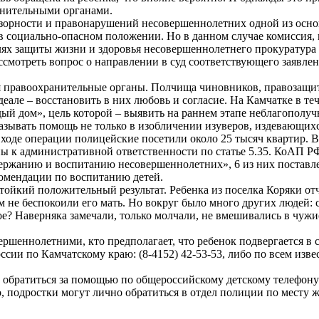
анительными органами.
адзорности и правонарушений несовершеннолетних одной из осн
я в социально-опасном положении. Но в данном случае комиссия
целях защиты жизни и здоровья несовершеннолетнего прокуратура
смотреть вопрос о направлении в суд соответствующего заявлен
 правоохранительные органы. Полчища чиновников, правозащит
 идеале – восстановить в них любовь и согласие. На Камчатке в 
й дом», цель которой – выявить на раннем этапе неблагополучн
зывать помощь не только в изобличении изуверов, издевающихс
ходе операции полицейские посетили около 25 тысяч квартир. В
ны к административной ответственности по статье 5.35. КоАП
ржанию и воспитанию несовершеннолетних», 6 из них поставлены
екомендации по воспитанию детей.
тойкий положительный результат. Ребенка из поселка Коряки от
м не беспокоили его мать. Но вокруг было много других людей: с
е? Наверняка замечали, только молчали, не вмешивались в чужие
вершеннолетними, кто предполагает, что ребенок подвергается в
оссии по Камчатскому краю: (8-4152) 42-53-53, либо по всем из
т обратиться за помощью по общероссийскому детскому телефону 
, подростки могут лично обратиться в отдел полиции по месту ж