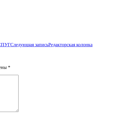
СПУГ
Следующая запись
Редакторская колонка
чены
*