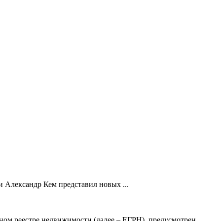
 Александр Кем представил новых ...
ном реестре недвижимости (далее – ЕГРН), предусмотрен