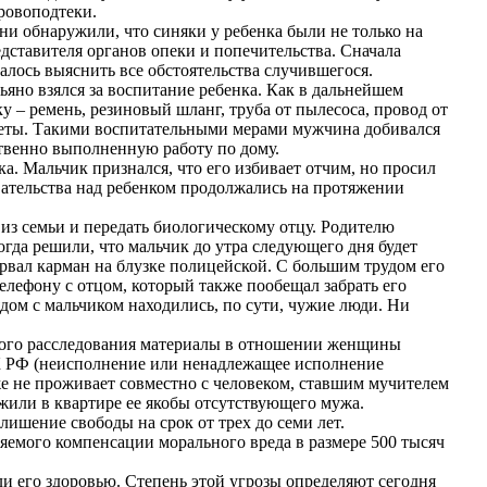
кровоподтеки.
ни обнаружили, что синяки у ребенка были не только на
дставителя органов опеки и попечительства. Сначала
алось выяснить все обстоятельства случившегося.
ьяно взялся за воспитание ребенка. Как в дальнейшем
у – ремень, резиновый шланг, труба от пылесоса, провод от
ареты. Такими воспитательными мерами мужчина добивался
ственно выполненную работу по дому.
а. Мальчик признался, что его избивает отчим, но просил
евательства над ребенком продолжались на протяжении
 из семьи и передать биологическому отцу. Родителю
огда решили, что мальчик до утра следующего дня будет
орвал карман на блузке полицейской. С большим трудом его
телефону с отцом, который также пообещал забрать его
ядом с мальчиком находились, по сути, чужие люди. Ни
льного расследования материалы в отношении женщины
УК РФ (неисполнение или ненадлежащее исполнение
же не проживает совместно с человеком, ставшим мучителем
жили в квартире ее якобы отсутствующего мужа.
ишение свободы на срок от трех до семи лет.
яемого компенсации морального вреда в размере 500 тысяч
ли его здоровью. Степень этой угрозы определяют сегодня