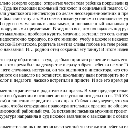
ально замерло сердце: открытые части тела ребенка покрывали 
ю. Туда же подошли школьный психолог и социальный педагог. О
али участкового инспектора по делам несовершеннолетних и пре
Он был явно запуган. Но совместными усилиями специалистам уд
14 году его мама вновь вышла замуж, и новоявленный «папаша» р
 подручными предметами. В ход шло все, что попадалось под рук
то мальчишка пробовал курить, мужчина заставил его есть сиг
 недостаточно хорошую, по его мнению, учебу в школе и некаче
овске-Камчатском, родитель заметил следы побоев на теле ребенк
ого наказания. И… родной отец сохранил эту тайну! В итоге изд
ты сразу обратились в суд, где было принято решение изъять его
 это время был на дежурстве и сразу забрать ребенка не мог. Т
него случилась истерика, он так вцепился в инспектора, что от
приюте он надолго не останется, школьнику дали поговорить по 
лог и педагоги, ласково встретили в приюте. И все это время р
ременно ограничена в родительских правах. В ходе предварите
ос о возбуждении в отношении нее уголовного дела по ст. 156 
м) и лишении ее родительских прав. Сейчас она уверяет, что у
можно, чтобы сотрудники правоохранительных органов не обнару
изовский районный суд. За истязание пасынка мужчине грозит л
уратура направила в суд исковое заявление о взыскании с обвин
применяется лишь при непосредственной угрозе жизни ребенка и