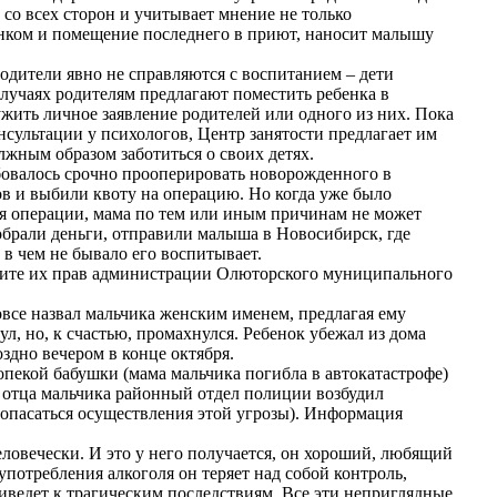
со всех сторон и учитывает мнение не только
енком и помещение последнего в приют, наносит малышу
одители явно не справляются с воспитанием – дети
 случаях родителям предлагают поместить ребенка в
ить личное заявление родителей или одного из них. Пока
нсультации у психологов, Центр занятости предлагает им
жным образом заботиться о своих детях.
бовалось срочно прооперировать новорожденного в
ов и выбили квоту на операцию. Но когда уже было
емя операции, мама по тем или иным причинам не может
собрали деньги, отправили малыша в Новосибирск, где
 в чем не бывало его воспитывает.
ащите их прав администрации Олюторского муниципального
овсе назвал мальчика женским именем, предлагая ему
ул, но, к счастью, промахнулся. Ребенок убежал из дома
здно вечером в конце октября.
опекой бабушки (мама мальчика погибла в автокатастрофе)
о отца мальчика районный отдел полиции возбудил
я опасаться осуществления этой угрозы). Информация
еловечески. И это у него получается, он хороший, любящий
употребления алкоголя он теряет над собой контроль,
риведет к трагическим последствиям. Все эти неприглядные