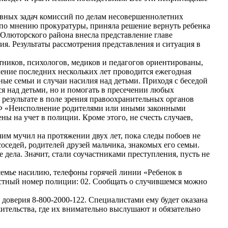
овных задач комиссий по делам несовершеннолетних
, по мнению прокуратуры, приняла решение вернуть ребенка
 Олюторского района внесла представление главе
ия. Результаты рассмотрения представления и ситуация в
ников, психологов, медиков и педагогов ориентированы,
течение последних нескольких лет проводится ежегодная
ые семьи и случаи насилия над детьми. Приходя с беседой
я над детьми, но и помогать в пресечении любых
 результате в поле зрения правоохранительных органов
 РФ «Неисполнение родителями или иными законными
 на учет в полиции. Кроме этого, не счесть случаев,
чим мучил на протяжении двух лет, пока следы побоев не
оседей, родителей друзей мальчика, знакомых его семьи.
 дела. Значит, стали соучастниками преступления, пусть не
 семье насилию, телефоны горячей линии «Ребенок в
вестный номер полиции: 02. Сообщать о случившемся можно
доверия 8-800-2000-122. Специалистами ему будет оказана
ительства, где их внимательно выслушают и обязательно