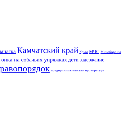
Камчатский край
мчатка
МЧС
Крым
Минобороны
гонка на собачьих упряжках
дети
задержание
равопорядок
предпринимательство
прокуратура