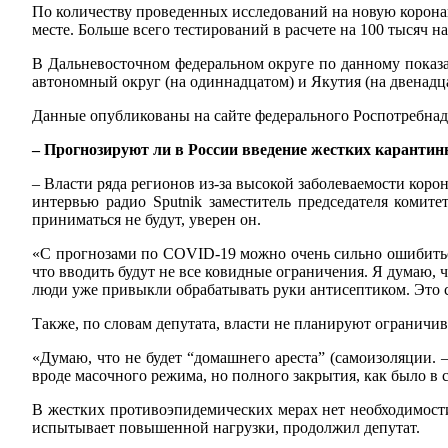
По количеству проведенных исследований на новую корона
месте. Больше всего тестирований в расчете на 100 тысяч 
В Дальневосточном федеральном округе по данному показат
автономный округ (на одиннадцатом) и Якутия (на двенадц
Данные опубликованы на сайте федерального Роспотребнадз
– Прогнозируют ли в России введение жестких карантин
– Власти ряда регионов из-за высокой заболеваемости кор
интервью радио Sputnik заместитель председателя комит
приниматься не будут, уверен он.
«С прогнозами по COVID-19 можно очень сильно ошибиться,
что вводить будут не все ковидные ограничения. Я думаю,
люди уже привыкли обрабатывать руки антисептиком. Это с
Также, по словам депутата, власти не планируют ограничив
«Думаю, что не будет “домашнего ареста” (самоизоляции. 
вроде масочного режима, но полного закрытия, как было в с
В жестких противоэпидемических мерах нет необходимости
испытывает повышенной нагрузки, продолжил депутат.