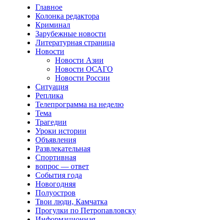
Главное
Колонка редактора
Криминал
Зарубежные новости
Литературная страница
Новости
Новости Азии
Новости ОСАГО
Новости России
Ситуация
Реплика
Телепрограмма на неделю
Тема
Трагедии
Уроки истории
Объявления
Развлекательная
Спортивная
вопрос — ответ
События года
Новогодняя
Полуостров
Твои люди, Камчатка
Прогулки по Петропавловску
Информационная