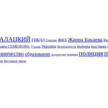
СКАЛАЦКИЙ
Жанна Бакаева
ГИБДД
ЖКХ
Ка
Елизово
Украина
тьяна СЕМЕНОВА
выборы
выставка
безопасность
Турция
п
полиция
нничество
образование
подростки
политика
зм
фестиваль
школа
ИЗДАНИЕ КАМЧАТСКОГО КРАЯ.