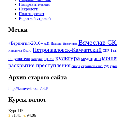
Поздравительная
Некрологи
Политпросвет
Короткой строкой
Метки
Вячеслав 
«Берингия-2016»
А.И. Деникин
Вилючинск
Петропавловск-Камчатский
Та
Осаго
СКР
Новый год
культура
моше
медицина
нарушителя
кража
конкурс
раскрытие преступления
суд
спорт
строительство
тури
Архив старого сайта
http://kamvesti.com/old/
Курсы валют
ОБЩЕСТВЕННО-ПОЛИТИЧЕСКОЕ 
Курс ЦБ
$
81.41
€
94.06