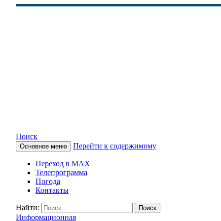
Поиск
Перейти к содержимому
Основное меню
КАМЧАТСКОЕ ИНФОРМАЦ
Переход в MAX
Телепрограмма
Погода
Контакты
Найти:
Информационная