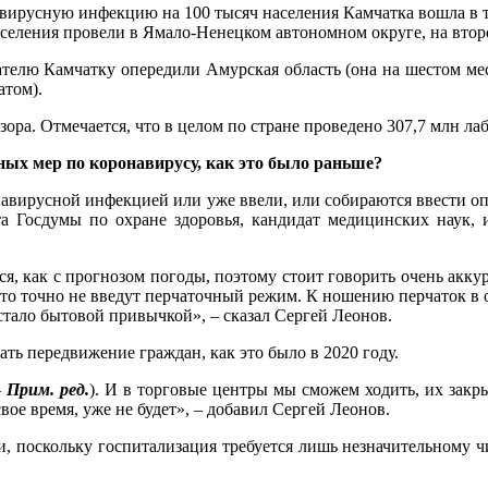
вирусную инфекцию на 100 тысяч населения Камчатка вошла в то
населения провели в Ямало-Ненецком автономном округе, на втор
елю Камчатку опередили Амурская область (она на шестом мест
атом).
ора. Отмечается, что в целом по стране проведено 307,7 млн л
ных мер по коронавирусу, как это было раньше?
онавирусной инфекцией или уже ввели, или собираются ввести 
ета Госдумы по охране здоровья, кандидат медицинских наук
 как с прогнозом погоды, поэтому стоит говорить очень аккура
 что точно не введут перчаточный режим. К ношению перчаток в 
тало бытовой привычкой», – сказал Сергей Леонов.
ать передвижение граждан, как это было в 2020 году.
–
Прим. ред.
). И в торговые центры мы сможем ходить, их закры
вое время, уже не будет», – добавил Сергей Леонов.
, поскольку госпитализация требуется лишь незначительному ч