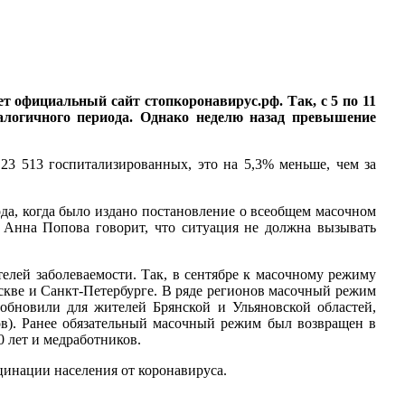
т официальный сайт стопкоронавирус.рф. Так, с 5 по 11
алогичного периода. Однако неделю назад превышение
23 513 госпитализированных, это на 5,3% меньше, чем за
ода, когда было издано постановление о всеобщем масочном
Ф Анна Попова говорит, что ситуация не должна вызывать
елей заболеваемости. Так, в сентябре к масочному режиму
оскве и Санкт-Петербурге. В ряде регионов масочный режим
зобновили для жителей Брянской и Ульяновской областей,
ов). Ранее обязательный масочный режим был возвращен в
 лет и медработников.
цинации населения от коронавируса.