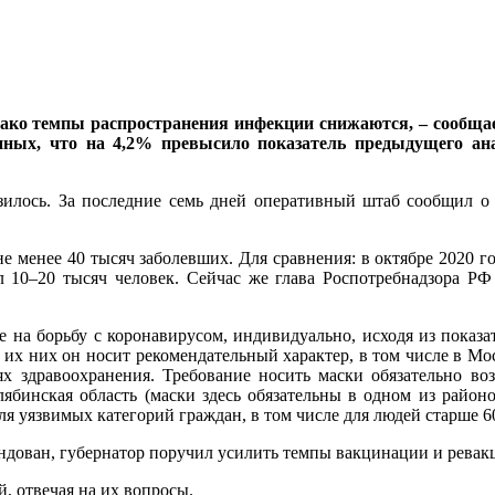
днако темпы распространения инфекции снижаются, – сообщае
нных, что на 4,2% превысило показатель предыдущего ан
изилось. За последние семь дней оперативный штаб сообщил о 
не менее 40 тысяч заболевших. Для сравнения: в октябре 2020 г
л 10–20 тысяч человек. Сейчас же глава Роспотребнадзора Р
на борьбу с коронавирусом, индивидуально, исходя из показат
е их них он носит рекомендательный характер, в том числе в М
х здравоохранения. Требование носить маски обязательно во
лябинская область (маски здесь обязательны в одном из район
 уязвимых категорий граждан, в том числе для людей старше 60
ендован, губернатор поручил усилить темпы вакцинации и ревак
, отвечая на их вопросы.