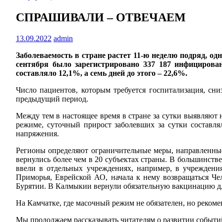
СПРАШИВАЛИ – ОТВЕЧАЕМ
13.09.2022
admin
Заболеваемость в стране растет 11-ю неделю подряд, о
сентября было зарегистрировано 337 187 инфицирова
составляло 12,1%, а семь дней до этого – 22,6%.
Число пациентов, которым требуется госпитализация, сн
предыдущий период.
Между тем в настоящее время в стране за сутки выявляют 
режиме, суточный прирост заболевших за сутки составля
напряжения.
Регионы определяют ограничительные меры, направленные 
вернулись более чем в 20 субъектах страны. В большинств
ввели в отдельных учреждениях, например, в учреждения
Приморья, Еврейской АО, начала к нему возвращаться Че
Бурятии. В Калмыкии вернули обязательную вакцинацию для
На Камчатке, где масочный режим не обязателен, но реком
Мы продолжаем рассказывать читателям о развитии событий