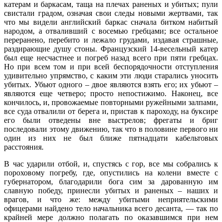
катерам и баркасам, таща на плечах раненых и убитых; пули
свистали градом, означая свои следы новыми жертвами, так
что мы видели английский баркас сначала битком набитый
народом, а отваливший с восемью гребцами; все остальное
переранено, перебито и лежало грудами, издавая страшные,
раздирающие душу стоны. Французский 14-весельный катер
был еще несчастнее и погреб назад всего при пяти гребцах.
Но при всем том и при всей беспорядочности отступления
удивительно упрямство, с каким эти люди старались уносить
убитых. Убьют одного – двое являются взять его; их убьют –
являются еще четверо; просто непостижимо. Наконец, все
кончилось, и, провожаемые повторными ружейными залпами,
все суда отвалили от берега и, пристав к пароходу, на буксире
его были отведены вне выстрелов; фрегаты и бриг
последовали этому движению, так что в половине первого ни
один из них не был ближе пятнадцати кабельтовых
расстояния.
В час ударили отбой, и, спустясь с гор, все мы собрались к
пороховому погребу, где, опустились на колени вместе с
губернатором, благодарили бога сим за дарованную им
славную победу, принесли убитых и раненых – наших и
врагов, и что же: между убитыми неприятельскими
офицерами найдено тело начальника всего десанта, — так по
крайней мере должно полагать по оказавшимся при нем