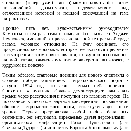
Степанова (теперь уже бывшего) можно назвать образчиком
низкопробной драматургии, издевательством над
отечественной историей и пошлой спекуляцией на теме
патриотизма.
Прошло пять лет. Художественным руководителем
Камчатского театра драмы и комедии был назначен Анджей
Неупокоев, имеющий к профессиональной театральной среде
весьма условное отношение. Не буду оценивать его
профессиональные навыки, которые не являются предметом
рассмотрения в этом повествовании, скажу про него главное:
на мой взгляд, камчатскому театру, аккуратно выражаясь, с
худруком не повезло.
Таким образом, стартовые позиции для нового спектакля о
славной победе защитников Петропавловского порта в
августе 1854 года оказались весьма неблагоприятны.
Спектакль «Памятник «Слава» демонстрирует нам связь
времен через рассуждения и поступки его главных героев. На
показанной в спектакле научной конференции, посвященной
обороне Петропавловского порта, столкнулись две точки
зрения. Первая представляла собой набор банальных
сентенций, без энтузиазма изрекаемых двумя персонажами –
организатором конференции Розой Тушкановой (арт.
Светлана Дударева) и историком Борисом Костоломовым (арт.