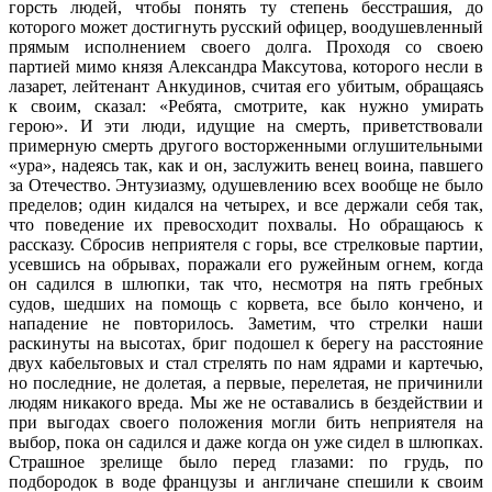
горсть людей, чтобы понять ту степень бесстрашия, до
которого может достигнуть русский офицер, воодушевленный
прямым исполнением своего долга. Проходя со своею
партией мимо князя Александра Максутова, которого несли в
лазарет, лейтенант Анкудинов, считая его убитым, обращаясь
к своим, сказал: «Ребята, смотрите, как нужно умирать
герою». И эти люди, идущие на смерть, приветствовали
примерную смерть другого восторженными оглушительными
«ура», надеясь так, как и он, заслужить венец воина, павшего
за Отечество. Энтузиазму, одушевлению всех вообще не было
пределов; один кидался на четырех, и все держали себя так,
что поведение их превосходит похвалы. Но обращаюсь к
рассказу. Сбросив неприятеля с горы, все стрелковые партии,
усевшись на обрывах, поражали его ружейным огнем, когда
он садился в шлюпки, так что, несмотря на пять гребных
судов, шедших на помощь с корвета, все было кончено, и
нападение не повторилось. Заметим, что стрелки наши
раскинуты на высотах, бриг подошел к берегу на расстояние
двух кабельтовых и стал стрелять по нам ядрами и картечью,
но последние, не долетая, а первые, перелетая, не причинили
людям никакого вреда. Мы же не оставались в бездействии и
при выгодах своего положения могли бить неприятеля на
выбор, пока он садился и даже когда он уже сидел в шлюпках.
Страшное зрелище было перед глазами: по грудь, по
подбородок в воде французы и англичане спешили к своим