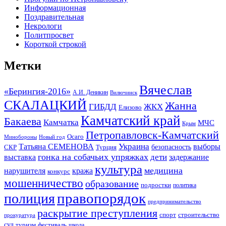
Информационная
Поздравительная
Некрологи
Политпросвет
Короткой строкой
Метки
Вячеслав
«Берингия-2016»
А.И. Деникин
Вилючинск
СКАЛАЦКИЙ
Жанна
ГИБДД
ЖКХ
Елизово
Камчатский край
Бакаева
Камчатка
МЧС
Крым
Петропавловск-Камчатский
Осаго
Минобороны
Новый год
Украина
Татьяна СЕМЕНОВА
выборы
безопасность
СКР
Турция
гонка на собачьих упряжках
дети
выставка
задержание
культура
медицина
нарушителя
кража
конкурс
мошенничество
образование
подростки
политика
правопорядок
полиция
предпринимательство
раскрытие преступления
спорт
строительство
прокуратура
суд
туризм
фестиваль
школа