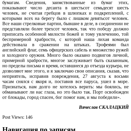
бумагам. Сведения, заимствованные из бумаг этих,
показывают число десанта в шестьсот семьдесят шесть
человек, не считая гребцов в шлюпках и подкреплений, с
которыми всех на берегу было с лишком девятьсот человек.
Все наши стрелковые партии, бывшие в деле, в соединении не
представляли более трехсот человек, так что победу должно
приписать особенной милости божей и тому увлечению, той
беспримерной храбрости, с которой наша лихая команда
действовала в сражении на штыках. Трофеями был
английский флаг, семь офицерских сабель и множество ружей
и холодного оружия. Много было оказано подвигов личной,
примерной храбрости, многое заслуживает быть сказанным,
но пределы письма и время, оставшиеся до отъезда курьера, не
дозволяют мне этого, и я заключаю свои описания, сказав, что
неприятель, исправив повреждения, 27 августа к восьми
часам снялся с якоря и, поставив все паруса, ушел в море.
Признаться, нам долго не хотелось верить: мы боялись, не
обманывают ли нас глаза, но это было так. Порт освобожден
от блокады, город спасен, бог помог нам, и мы победили».
Вячеслав СКАЛАЦКИЙ
Post Views:
146
Навигация по записям