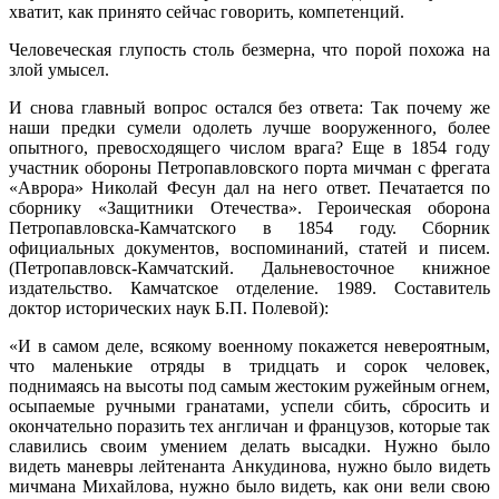
хватит, как принято сейчас говорить, компетенций.
Человеческая глупость столь безмерна, что порой похожа на
злой умысел.
И снова главный вопрос остался без ответа: Так почему же
наши предки сумели одолеть лучше вооруженного, более
опытного, превосходящего числом врага? Еще в 1854 году
участник обороны Петропавловского порта мичман с фрегата
«Аврора» Николай Фесун дал на него ответ. Печатается по
сборнику «Защитники Отечества». Героическая оборона
Петропавловска-Камчатского в 1854 году. Сборник
официальных документов, воспоминаний, статей и писем.
(Петропавловск-Камчатский. Дальневосточное книжное
издательство. Камчатское отделение. 1989. Составитель
доктор исторических наук Б.П. Полевой):
«И в самом деле, всякому военному покажется невероятным,
что маленькие отряды в тридцать и сорок человек,
поднимаясь на высоты под самым жестоким ружейным огнем,
осыпаемые ручными гранатами, успели сбить, сбросить и
окончательно поразить тех англичан и французов, которые так
славились своим умением делать высадки. Нужно было
видеть маневры лейтенанта Анкудинова, нужно было видеть
мичмана Михайлова, нужно было видеть, как они вели свою