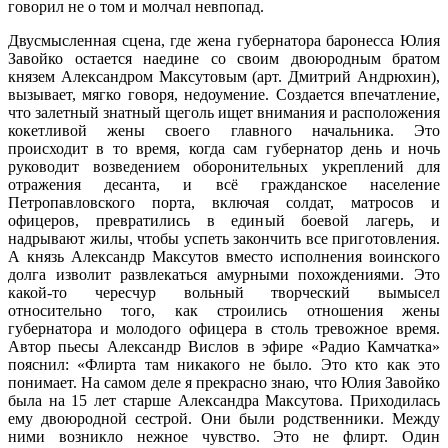
говорил не о том и молчал невпопад.
Двусмысленная сцена, где жена губернатора баронесса Юлия
Завойко остается наедине со своим двоюродным братом
князем Александром Максутовым (арт. Дмитрий Андрюхин),
вызывает, мягко говоря, недоумение. Создается впечатление,
что залетный знатный щеголь ищет внимания и расположения
кокетливой жены своего главного начальника. Это
происходит в то время, когда сам губернатор день и ночь
руководит возведением оборонительных укреплений для
отражения десанта, и всё гражданское население
Петропавловского порта, включая солдат, матросов и
офицеров, превратились в единый боевой лагерь, и
надрывают жилы, чтобы успеть закончить все приготовления.
А князь Александр Максутов вместо исполнения воинского
долга изволит развлекаться амурными похождениями. Это
какой-то чересчур вольный творческий вымысел
относительно того, как строились отношения жены
губернатора и молодого офицера в столь тревожное время.
Автор пьесы Александр Вислов в эфире «Радио Камчатка»
пояснил: «Флирта там никакого не было. Это кто как это
понимает. На самом деле я прекрасно знаю, что Юлия Завойко
была на 15 лет старше Александра Максутова. Приходилась
ему двоюродной сестрой. Они были родственники. Между
ними возникло нежное чувство. Это не флирт. Один