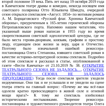
второй половине 19 века. Пять лет назад 19 октября 2019 года
в Камчатском театре драмы и комедии, некогда носящем имя
советского полярника Отто Юльевича Шмидта, очередной
сезон открылся спектаклем «Август. 1854» по мотивам романа
А. М. Борщаговского «Русский флаг. Хроника Камчатской
обороны», приуроченным к 165-летию героической обороны
Петропавловского порта. Напомню нашим читателям, что
указанный выше роман написан в 1955 году во время
свирепствования советской идеологической цензуры, где не
было места героям-дворянам, князьям, графиям и простому
люду, отдающим свои жизни за веру, царя и Отечество.
Поэтому было изначальной ошибкой режиссера-
постановщика Олега Степанова, взявшего советский роман в
качестве историко-литературной основы спектакля. Подробно
об этом спектакле я рассказал в статье, опубликованной в
газете «Вести Камчатка» от 23.10.2019 № 38. (
ОТКРЫТИЕ
ТЕАТРАЛЬНОГО СЕЗОНА НЕ ЗАДАЛОСЬ…
,
ОТКРЫТИЕ
ТЕАТРАЛЬНОГО СЕЗОНА НЕ ЗАДАЛОСЬ
(ПРОДОЛЖЕНИЕ)
Тогда после спектакля зрители уходили
недоуменные. Они так и не услышали и не увидели на сцене
театра ответа на главный вопрос: «Почему же мы всё-таки
одолели кратно превосходящего в живой силе и огневой
мощи врага?» К тому же спектакль изобиловал
историческими нестыковками. Творение режиссера-
постановщика и художественного руководителя театра Олега