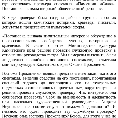
где состоялась премьера спектакля «Памятник «Слава».
Постановка вызвала широкий общественный резонанс.
В ходе проверки была создана рабочая группа, в состав
которой вошли камчатские историки, краеведы, писатели,
депутаты и представители культурной сферы.
«Постановка вызвала значительный интерес и обсуждение в
профессиональном сообществе ученых, историков и
краеведов. В связи с этим Министерство культуры
Камчатского края решило провести служебную проверку в
отношении руководства театра. Мы намерены выяснить, были
ли допущены ошибки в постановке спектакля», – отметила
министр культуры Камчатского края Оксана Прокопенко.
Госпожа Прокопенко, являясь представителем заказчика этого
спектакля, выделив средства на его постановку, прочитавшая
сценарий задолго до воплощения его на театральных
подмостках и согласившись с прочитанным, вдруг очнулась и
решила провести служебную проверку! Что, интересно, она
собирается проверять? Себя на вменяемость и адекватность
или насколько художественный руководитель Анджей
Неупокоев не соответствует занимаемой должности? И
главное, кто будет проводить эту служебную проверку?
Неужели сама госпожа Прокопенко? Боюсь, для этого у неё не