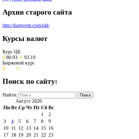
Архив старого сайта
http://kamvesti.com/old/
Курсы валют
ОБЩЕСТВЕННО-ПОЛИТИЧЕСКОЕ
ИЗДАНИЕ КАМЧАТСКОГО КРАЯ.
Курс ЦБ
$
80.93
€
93.19
Биржевой курс
$
€
Поиск по сайту:
Найти:
Август 2026
Пн
Вт
Ср
Чт
Пт
Сб
Вс
1
2
3
4
5
6
7
8
9
10
11
12
13
14
15
16
17
18
19
20
21
22
23