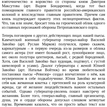
взяточничество и воровство со стороны князя Дмитрия
Максутова (арт. Вадим Бондаренко), когда тот был
помощником главного правителя российско-американских
колоний и впоследствии главным правителем. Причем сам
князь подтверждает правоту этих нелицеприятных фактов.
Что, так или иначе, бросает тень на героический облик одного
из главных персонажей обороны Петропавловского порта.
Теперь поговорим о других действующих лицах нашей пьесы.
Камчатский военный губернатор генерал-майор Василий
Завойко (арт. Руслан Марков) получился, прямо скажем,
карикатурным – в первую очередь из-за размеров и облика
самого актера (тот имеет большой рост, лунообразное лицо,
вес около полутора центнеров, лысый, с редкой бороденкой.
Хотя, сам Василий Завойко был худощав, подтянут, с густой
шевелюрой и усами). Диалог губернатора с женой Юлией
Завойко (арт. Наталья Войтюк) во время любительской
постановки пьесы «Ревизор» создал впечатление о нём, как
неуверенном в себе подкаблучнике. Юлия Завойко же вела
себя как жеманная кокетка с претензией на роль культурной
жрицы, где её желание лицедействовать важнее остальных
событий. Однако губернатор-уволень пошел навстречу её
желаниям. Более того, генерал-майор, главный организатор,
душа, ум и сердце обороны допускал слишком затянутые
паузы. Временами казалось, что он просто забыл текст или