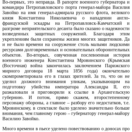
Во-первых, это неправда. В рапорте военного губернатора и
командира Петропавловского порта генерал-майора Василия
Завойко на имя генерал-адмирала русского флота, великого
князя Константина Николаевича о нападении англо-
французской эскадры на Петропавловск-Камчатский и
разгроме неприятельского десанта было сказано о надежности
возведенных защитных сооружений. Благодаря этим
укреплениям были сохранены жизни многих защитников. Да
и не было времени на сооружение столь малыми людскими
ресурсами долговременных и основательных оборонительных
объектов. Во-вторых, озвученная послевоенная история
военного инженера Константина Мровинского (Крымская
(Восточная) война закончилась заключением Парижского
мирного договора 18 марта 1856 года) окончательно
скомпрометировала его в глазах зрителей. За то, что он не
уделил должного внимания уликам, указывающим на
подготовку убийства императора Александра II, его
разжаловали и приговорили к ссылке в Архангельскую
губернию. И потом, прямо скажем, второстепенному
персонажу обороны, а главное – разбору его недостатков, т.е.
Мровинскому, в спектакле было уделено значительно больше
внимания, чем главному герою – губернатору генерал-майору
Василию Завойко.
Много времени в пьесе уделено повествованию о доносах про