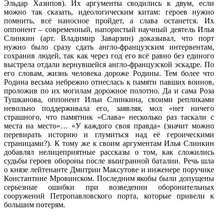
Эльдар Хазипов). Их аргументы сводились к двум, если
можно так сказать, идеологическим китам: героев нужно
помнить, всё наносное пройдет, а слава останется. Их
оппонент – современный, напористый научный деятель Илья
Слинкин (арт. Владимир Заварзин) доказывал, что порт
нужно было сразу сдать англо-французским интервентам,
сохранив людей, так как через год его всё равно без единого
выстрела отдали вернувшейся англо-французской эскадре. По
его словам, жизнь человека дороже Родины. Тем более что
Родина весьма небрежно отнеслась к памяти павших воинов,
проложив по их могилам дорожное полотно. Да и сама Роза
Тушканова, оппонент Ильи Слинкина, своими репликами
невольно поддерживала его, заявляя, мол «нет ничего
страшного, что памятник «Слава» несколько раз таскали с
места на место»… «У каждого своя правда» (значит можно
перевирать историю и глумиться над её героическими
страницами?). К тому же к своим аргументам Илья Слинкин
добавлял нелицеприятные рассказы о том, как сложились
судьбы героев обороны после выигранной баталии. Речь шла
о князе лейтенанте Дмитрии Максутове и инженере поручике
Константине Мровинском. Последним якобы были допущены
серьезные ошибки при возведении оборонительных
сооружений Петропавловского порта, которые привели к
большим потерям.