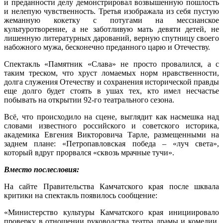
и преданности делу демонстрировал возвышенную пошлость
и нелепую чувственность. Третья изображала из себя пустую
жеманную кокетку с потугами на мессианское
культуротворение, а не заботливую мать девяти детей, не
лишенную литературных дарований, верную спутницу своего
набожного мужа, бесконечно преданного царю и Отечеству.
Спектакль «Памятник «Слава» не просто провалился, а с
таким треском, что хруст ломаемых норм нравственности,
долга служения Отечеству и сохранения исторической правды
еще долго будет стоять в ушах тех, кто имел несчастье
побывать на открытии 92-го театрального сезона.
Всё, что происходило на сцене, выглядит как насмешка над
словами известного российского и советского историка,
академика Евгения Викторовича Тарле, размещенными на
заднем плане: «Петропавловская победа – «луч света»,
который вдруг прорвался «сквозь мрачные тучи».
Вместо послесловия:
На сайте Правительства Камчатского края после шквала
критики на спектакль появилось сообщение:
«Министерство культуры Камчатского края инициировало
проверку в отношении руководства театра драмы и комедии,