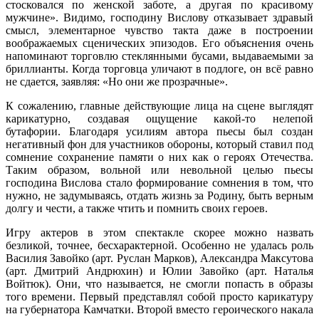
стосковался по женской заботе, а другая по красивому
мужчине». Видимо, господину Вислову отказывает здравый
смысл, элементарное чувство такта даже в построении
воображаемых сценических эпизодов. Его объяснения очень
напоминают торговлю стеклянными бусами, выдаваемыми за
бриллианты. Когда торговца уличают в подлоге, он всё равно
не сдается, заявляя: «Но они же прозрачные».
К сожалению, главные действующие лица на сцене выглядят
карикатурно, создавая ощущение какой-то нелепой
бутафории. Благодаря усилиям автора пьесы был создан
негативный фон для участников обороны, который ставил под
сомнение сохранение памяти о них как о героях Отечества.
Таким образом, вольной или невольной целью пьесы
господина Вислова стало формирование сомнения в том, что
нужно, не задумываясь, отдать жизнь за Родину, быть верным
долгу и чести, а также чтить и помнить своих героев.
Игру актеров в этом спектакле скорее можно назвать
безликой, точнее, бесхарактерной. Особенно не удалась роль
Василия Завойко (арт. Руслан Марков), Александра Максутова
(арт. Дмитрий Андрюхин) и Юлии Завойко (арт. Наталья
Войтюк). Они, что называется, не смогли попасть в образы
того времени. Первый представлял собой просто карикатуру
на губернатора Камчатки. Второй вместо героического накала