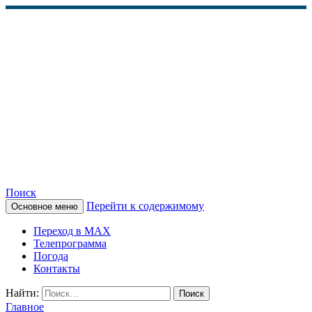
Поиск
Перейти к содержимому
Основное меню
КАМЧАТСКОЕ
Переход в MAX
ИНФОРМАЦИОННОЕ
Телепрограмма
Погода
АГЕНТСТВО (КИА
Контакты
«ВЕСТИ»)
Найти:
Главное