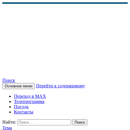
Поиск
Перейти к содержимому
Основное меню
КАМЧАТСКОЕ
Переход в MAX
ИНФОРМАЦИОННОЕ
Телепрограмма
Погода
АГЕНТСТВО (КИА
Контакты
«ВЕСТИ»)
Найти:
Тема