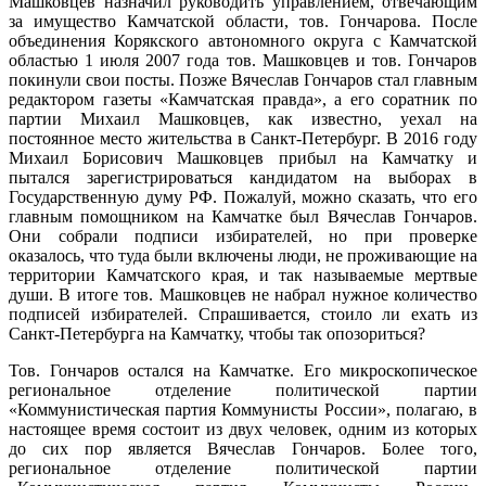
Машковцев назначил руководить управлением, отвечающим
за имущество Камчатской области, тов. Гончарова. После
объединения Корякского автономного округа с Камчатской
областью 1 июля 2007 года тов. Машковцев и тов. Гончаров
покинули свои посты. Позже Вячеслав Гончаров стал главным
редактором газеты «Камчатская правда», а его соратник по
партии Михаил Машковцев, как известно, уехал на
постоянное место жительства в Санкт-Петербург. В 2016 году
Михаил Борисович Машковцев прибыл на Камчатку и
пытался зарегистрироваться кандидатом на выборах в
Государственную думу РФ. Пожалуй, можно сказать, что его
главным помощником на Камчатке был Вячеслав Гончаров.
Они собрали подписи избирателей, но при проверке
оказалось, что туда были включены люди, не проживающие на
территории Камчатского края, и так называемые мертвые
души. В итоге тов. Машковцев не набрал нужное количество
подписей избирателей. Спрашивается, стоило ли ехать из
Санкт-Петербурга на Камчатку, чтобы так опозориться?
Тов. Гончаров остался на Камчатке. Его микроскопическое
региональное отделение политической партии
«Коммунистическая партия Коммунисты России», полагаю, в
настоящее время состоит из двух человек, одним из которых
до сих пор является Вячеслав Гончаров. Более того,
региональное отделение политической партии