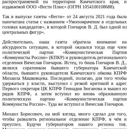
распространяемой на территории Камчатского края, и
издаваемой ООО «Вести Плюс» (ОГРН 1054100108688).
Так в выпуске газеты «Вести» от 24 августа 2021 года была
напечатана статья с названием «Умопомрачение в отдельных
головах кандидатов», в которой Гончаров В. Д. был одной из
центральных фигур».
Действительно, наша газета обратила внимание на
абсурдность ситуации, в которой оказался тогда еще член
политической партии «Коммунистическая Партия
«Коммунисты России» (КПКР) и руководитель регионального
отделения Вячеслав Гончаров. Истец, то бишь Гончаров В. Д.,
являлся соратником бывшего губернатора Камчатской
области, бывшего руководителя Камчатского обкома КПРФ
Михаила Машковцева. Последний, полагаю, для того чтобы
удержаться у власти, выступил с резкой критикой в адрес
Первого секретаря ЦК КПРФ Геннадия Зюганова и вышел из
рядов КПРФ, а затем вступил во вновь образованную
политическую партию «Коммунистическая партия
Коммунисты России». Туда же вступил и Вячеслав Гончаров.
Михаил Борисович, на мой взгляд, много сделал для того,
чтобы развалить региональное отделение КПРФ, в чём и
преуспел. Будучи губернатором нашего региона тов.