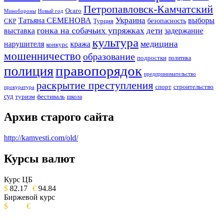
Петропавловск-Камчатский
Осаго
Минобороны
Новый год
Украина
Татьяна СЕМЕНОВА
выборы
безопасность
СКР
Турция
гонка на собачьих упряжках
дети
выставка
задержание
культура
медицина
нарушителя
кража
конкурс
мошенничество
образование
подростки
политика
правопорядок
полиция
предпринимательство
раскрытие преступления
спорт
строительство
прокуратура
суд
туризм
фестиваль
школа
Архив старого сайта
http://kamvesti.com/old/
Курсы валют
ОБЩЕСТВЕННО-ПОЛИТИЧЕСКОЕ
ИЗДАНИЕ КАМЧАТСКОГО КРАЯ.
Курс ЦБ
$
82.17
€
94.84
Биржевой курс
$
€