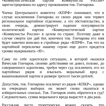
«Коммунистическая партия Коммунисты России»
зарегистрирована по адресу проживания тов. Гончарова.
Члены Центрального комитета «КПРФ» понимают, что в
случае исключения Гончарова из своих рядов они теряют
региональное партийное отделение, а это обстоятельство, в
свою очередь, демонстрирует падение популярности
политической партии «Коммунистической партии
«Коммунисты России» в целом по стране. Поэтому даже в
случае смерти (не дай бог, конечно) тов. Гончарова его имя
будет навечно вписано в стройные ряды «КПРФ». Так что на
партийной перекличке нашему герою еще долго придется
громко выкрикивать «Я!».
Саму по себе идиотскую ситуацию, в которой оказался
Вячеслав Гончаров, своими действиями он довел, похоже, до
совершенного идиотизма, требуя через суд исключить его из
партийных рядов и взыскать моральный вред с
вышеназванной партии в размере трехсот тысяч рублей.
Допустим, тов. Гончарова исключат из рядов «КПКР», однако
на очередных выборах он может снова оказаться в
избирательных списках. Тов. Гончаров опять обратится в суд?
Следовательно, сумма морального вреда вырастет в два раза.
Рассуждая чисто теоретически можно сказать, что