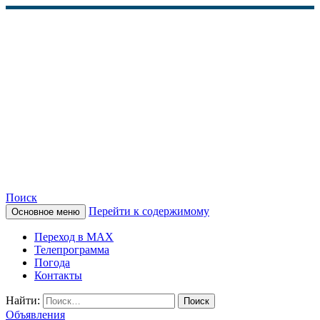
Поиск
Перейти к содержимому
Основное меню
КАМЧАТСКОЕ
Переход в MAX
ИНФОРМАЦИОННОЕ
Телепрограмма
Погода
АГЕНТСТВО (КИА
Контакты
«ВЕСТИ»)
Найти:
Объявления