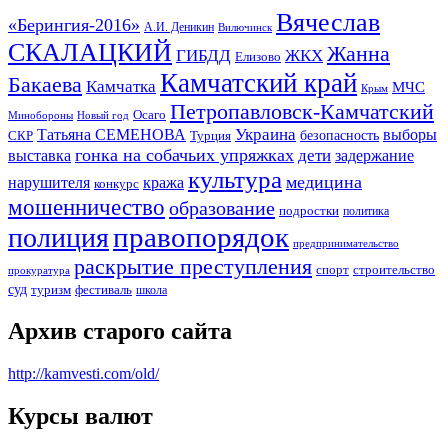
Вячеслав
«Берингия-2016»
А.И. Деникин
Вилючинск
СКАЛАЦКИЙ
Жанна
ГИБДД
ЖКХ
Елизово
Камчатский край
Бакаева
Камчатка
МЧС
Крым
Петропавловск-Камчатский
Осаго
Минобороны
Новый год
Украина
Татьяна СЕМЕНОВА
выборы
безопасность
СКР
Турция
гонка на собачьих упряжках
дети
выставка
задержание
культура
медицина
нарушителя
кража
конкурс
мошенничество
образование
подростки
политика
правопорядок
полиция
предпринимательство
раскрытие преступления
спорт
строительство
прокуратура
суд
туризм
фестиваль
школа
Архив старого сайта
http://kamvesti.com/old/
Курсы валют
ОБЩЕСТВЕННО-ПОЛИТИЧЕСКОЕ