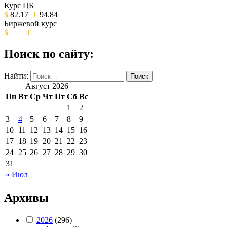
ИЗДАНИЕ КАМЧАТСКОГО КРАЯ.
Курс ЦБ
$
82.17
€
94.84
Биржевой курс
$
€
Поиск по сайту:
Найти:
Август 2026
Пн
Вт
Ср
Чт
Пт
Сб
Вс
1
2
3
4
5
6
7
8
9
10
11
12
13
14
15
16
17
18
19
20
21
22
23
24
25
26
27
28
29
30
31
« Июл
Архивы
2026
(296)