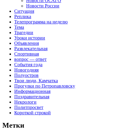
Новости ОСАГО
Новости России
Ситуация
Реплика
Телепрограмма на неделю
Тема
Трагедии
Уроки истории
Объявления
Развлекательная
Спортивная
вопрос — ответ
События года
Новогодняя
Полуостров
Твои люди, Камчатка
Прогулки по Петропавловску
Информационная
Поздравительная
Некрологи
Политпросвет
Короткой строкой
Метки