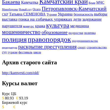
Камчатский край
Бакаева
Камчатка
МЧС
Крым
Петропавловск-Камчатский
Осаго
Минобороны
Новый год
Украина
Татьяна СЕМЕНОВА
выборы
безопасность
СКР
Турция
гонка на собачьих упряжках
дети
выставка
задержание
культура
медицина
нарушителя
кража
конкурс
мошенничество
образование
подростки
политика
правопорядок
полиция
предпринимательство
раскрытие преступления
спорт
строительство
прокуратура
суд
туризм
фестиваль
школа
Архив старого сайта
http://kamvesti.com/old/
Курсы валют
ОБЩЕСТВЕННО-ПОЛИТИЧЕСКОЕ
ИЗДАНИЕ КАМЧАТСКОГО КРАЯ.
Курс ЦБ
$
80.93
€
93.19
Биржевой курс
$
€