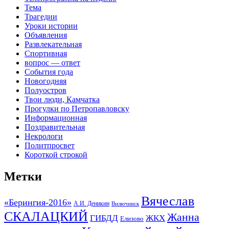
Тема
Трагедии
Уроки истории
Объявления
Развлекательная
Спортивная
вопрос — ответ
События года
Новогодняя
Полуостров
Твои люди, Камчатка
Прогулки по Петропавловску
Информационная
Поздравительная
Некрологи
Политпросвет
Короткой строкой
Метки
Вячеслав
«Берингия-2016»
А.И. Деникин
Вилючинск
СКАЛАЦКИЙ
Жанна
ГИБДД
ЖКХ
Елизово