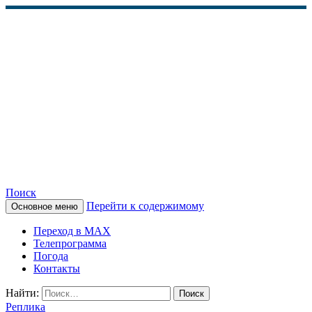
Поиск
Перейти к содержимому
Основное меню
КАМЧАТСКОЕ
Переход в MAX
ИНФОРМАЦИОННОЕ
Телепрограмма
Погода
АГЕНТСТВО (КИА
Контакты
«ВЕСТИ»)
Найти:
Реплика