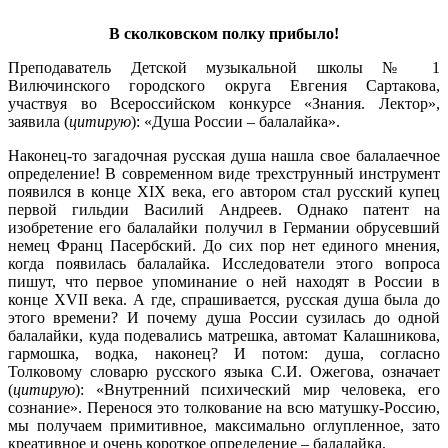
В сколковском полку прибыло!
Преподаватель Детской музыкальной школы № 1
Вилючинского городского округа Евгения Сартакова,
участвуя во Всероссийском конкурсе «Знания. Лектор»,
заявила (
цитирую
): «Душа России – балалайка».
Наконец-то загадочная русская душа нашла свое балалаечное
определение! В современном виде трехструнный инструмент
появился в конце XIX века, его автором стал русский купец
первой гильдии Василий Андреев. Однако патент на
изобретение его балалайки получил в Германии обрусевший
немец Франц Пасербский. До сих пор нет единого мнения,
когда появилась балалайка. Исследователи этого вопроса
пишут, что первое упоминание о ней находят в России в
конце XVII века. А где, спрашивается, русская душа была до
этого времени? И почему душа России сузилась до одной
балалайки, куда подевались матрешка, автомат Калашникова,
гармошка, водка, наконец? И потом: душа, согласно
Толковому словарю русского языка С.И. Ожегова, означает
(
цитирую
): «Внутренний психический мир человека, его
сознание». Перенося это толкование на всю матушку-Россию,
мы получаем примитивное, максимально оглупленное, зато
креативное и очень короткое определение – балалайка.