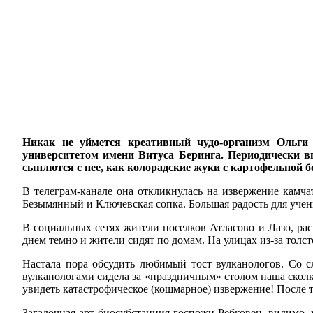
Никак не уймется креативный чудо-организм Ольги
университетом имени Витуса Беринга. Периодически вп
сыплются с нее, как колорадские жуки с картофельной 
В телеграм-канале она откликнулась на извержение камч
Безымянный и Ключевская сопка. Большая радость для учен
В социальных сетях жители поселков Атласово и Лазо, ра
днем темно и жители сидят по домам. На улицах из-за толст
Настала пора обсудить любимый тост вулканологов. Со с
вулканологами сидела за «праздничным» столом наша сколк
увидеть катастрофическое (кошмарное) извержение! После та
Загадочная арт-биосубстанция госпожи Ребковец, видимо, 