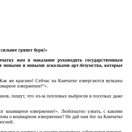
сильнее грянет буря!»
чатку нам в наказание руководить государственным
все новыми и новыми осколками арт-безумства, которые
«Как же красиво! Сейчас на Камчатке извергаются вулканы
шмарное извержение!“».
нов, пишут, что из-за пепловых выбросов в поселках даже
Бог кошмарное извержение!». Любопытно узнать, с какими
слова о кошмарном извержении? Не дай нам бог на Камчатке
логией.
силикатные частицы и ноздри постоянно забиваются пеплом.