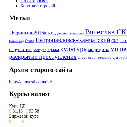
Политпросвет
Короткой строкой
Метки
Вячеслав 
«Берингия-2016»
А.И. Деникин
Вилючинск
Петропавловск-Камчатский
Та
Осаго
СКР
Новый год
культура
моше
медицина
нарушителя
кража
конкурс
раскрытие преступления
суд
спорт
строительство
тури
Архив старого сайта
http://kamvesti.com/old/
Курсы валют
ОБЩЕСТВЕННО-ПОЛИТИЧЕСКОЕ 
Курс ЦБ
$
81.13
€
93.58
Биржевой курс
$
€