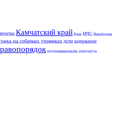
Камчатский край
мчатка
МЧС
Крым
Минобороны
гонка на собачьих упряжках
дети
задержание
равопорядок
предпринимательство
прокуратура