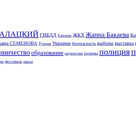
СКАЛАЦКИЙ
Жанна Бакаева
ГИБДД
ЖКХ
Ка
Елизово
Украина
тьяна СЕМЕНОВА
выборы
выставка
безопасность
Турция
п
полиция
нничество
образование
подростки
политика
зм
фестиваль
школа
ИЗДАНИЕ КАМЧАТСКОГО КРАЯ.