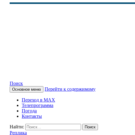
Поиск
Перейти к содержимому
Основное меню
КАМЧАТСКОЕ ИНФОРМАЦ
Переход в MAX
Телепрограмма
Погода
Контакты
Найти:
Реплика