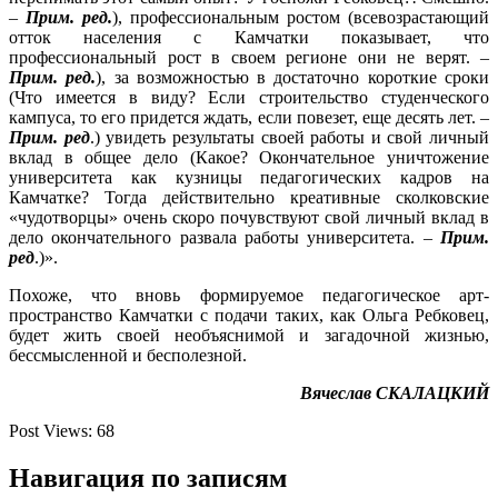
–
Прим. ред.
), профессиональным ростом (всевозрастающий
отток населения с Камчатки показывает, что
профессиональный рост в своем регионе они не верят. –
Прим. ред.
), за возможностью в достаточно короткие сроки
(Что имеется в виду? Если строительство студенческого
кампуса, то его придется ждать, если повезет, еще десять лет. –
Прим. ред
.) увидеть результаты своей работы и свой личный
вклад в общее дело (Какое? Окончательное уничтожение
университета как кузницы педагогических кадров на
Камчатке? Тогда действительно креативные сколковские
«чудотворцы» очень скоро почувствуют свой личный вклад в
дело окончательного развала работы университета. –
Прим.
ред
.)».
Похоже, что вновь формируемое педагогическое арт-
пространство Камчатки с подачи таких, как Ольга Ребковец,
будет жить своей необъяснимой и загадочной жизнью,
бессмысленной и бесполезной.
Вячеслав СКАЛАЦКИЙ
Post Views:
68
Навигация по записям