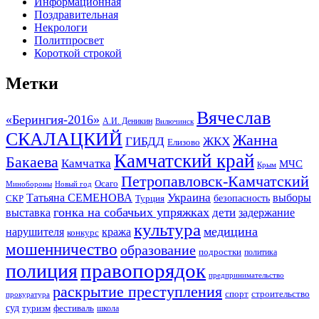
Информационная
Поздравительная
Некрологи
Политпросвет
Короткой строкой
Метки
Вячеслав
«Берингия-2016»
А.И. Деникин
Вилючинск
СКАЛАЦКИЙ
Жанна
ГИБДД
ЖКХ
Елизово
Камчатский край
Бакаева
Камчатка
МЧС
Крым
Петропавловск-Камчатский
Осаго
Минобороны
Новый год
Украина
Татьяна СЕМЕНОВА
выборы
безопасность
СКР
Турция
гонка на собачьих упряжках
дети
выставка
задержание
культура
медицина
нарушителя
кража
конкурс
мошенничество
образование
подростки
политика
правопорядок
полиция
предпринимательство
раскрытие преступления
спорт
строительство
прокуратура
суд
туризм
фестиваль
школа