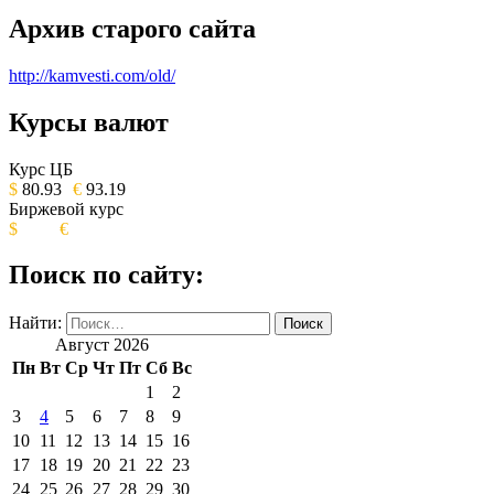
Архив старого сайта
http://kamvesti.com/old/
Курсы валют
ОБЩЕСТВЕННО-ПОЛИТИЧЕСКОЕ
ИЗДАНИЕ КАМЧАТСКОГО КРАЯ.
Курс ЦБ
$
80.93
€
93.19
Биржевой курс
$
€
Поиск по сайту:
Найти:
Август 2026
Пн
Вт
Ср
Чт
Пт
Сб
Вс
1
2
3
4
5
6
7
8
9
10
11
12
13
14
15
16
17
18
19
20
21
22
23
24
25
26
27
28
29
30