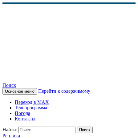
Поиск
Перейти к содержимому
Основное меню
КАМЧАТСКОЕ
Переход в MAX
ИНФОРМАЦИОННОЕ
Телепрограмма
Погода
АГЕНТСТВО (КИА
Контакты
«ВЕСТИ»)
Найти:
Реплика