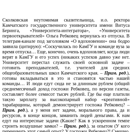
Сколковская неутомимая сказительница, и.о. ректора
Камчатского государственного университета имени Витуса
Беринга, «Университета-интегратора», «Университета
первооткрывателей» Ольга Ребковец вернулась из отпуска. В
телеграм-канале под заголовком «О вдохновении» она бодро
заявила (цитирую): «Соскучилась по КамГУ и команде вуза за
время отпуска… Еще, конечно, очень вдохновляет, когда люди
верят в КамГУ и его успех (никаких успехов давно уже нет.
Университет перестал служить своей основной задаче –
готовить преподавателей, т.е. учителей для средних
общеобразовательных школ Камчатского края. –
Прим. ред
.),
готовы вкладываться в это и становятся частью нашей
команды… И люди едут сюда не за длинным рублем (общий
среднемесячный доход госпожи Ребковец, по версии газеты,
составляет более семисот тысяч рублей. Где бы еще платили
такую зарплату за высокопарный набор «креативной»
тарабарщины, который демонстрирует госпожа Ребковец? –
Прим. ред
.), а у меня нет задачи, морального права, да и
ресурсов, в конце концов, заманить людей деньгами. К нам
едут на интересные задачи (Какие? Как в ускоренном темпе
строить воздушные замки? –
Прим. ред
.), за опытом (У кого
перенимать этот самый опыт? У госпожи Ребковец?! Смешно.