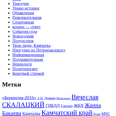
Трагедии
Уроки истории
Объявления
Развлекательная
Спортивная
вопрос — ответ
События года
Новогодняя
Полуостров
Твои люди, Камчатка
Прогулки по Петропавловску
Информационная
Поздравительная
Некрологи
Политпросвет
Короткой строкой
Метки
Вячеслав
«Берингия-2016»
А.И. Деникин
Вилючинск
СКАЛАЦКИЙ
Жанна
ГИБДД
ЖКХ
Елизово
Камчатский край
Бакаева
Камчатка
МЧС
Крым