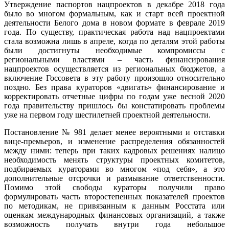
Утверждение паспортов нацпроектов в декабре 2018 года
было во многом формальным, как и старт всей проектной
деятельности Белого дома в новом формате в феврале 2019
года. По существу, практическая работа над нацпроектами
стала возможна лишь в апреле, когда по деталям этой работы
были достигнуты необходимые компромиссы с
региональными властями – часть финансирования
нацпроектов осуществляется из региональных бюджетов, а
включение Госсовета в эту работу произошло относительно
поздно. Без права кураторов «двигать» финансирование и
корректировать отчетные цифры по годам уже весной 2020
года правительству пришлось бы констатировать проблемы
уже на первом году шестилетней проектной деятельности.
Постановление № 981 делает менее вероятными и отставки
вице-премьеров, и изменение распределения обязанностей
между ними: теперь при таких кадровых решениях налицо
необходимость менять структуры проектных комитетов,
подбираемых кураторами во многом «под себя», а это
дополнительные отсрочки и размывание ответственности.
Помимо этой свободы кураторы получили право
формулировать часть второстепенных показателей проектов
по методикам, не привязанным к данным Росстата или
оценкам международных финансовых организаций, а также
возможность получать внутри года небольшое