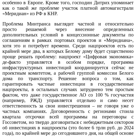
особенно в Европе. Кроме того, господин Дитрих упоминает
как о такой же проблеме участок платной автомагистрали
«Меридиан» из РФ в КНР.
Проблема Минтранса выглядит частной и относительно
просто решаемой через внесение определенных
дополнительных условий в концессионные документы по
соглашениям в рамках портовых проектов и «Меридиана»,
хотя это и потребует времени. Среди нацпроектов есть по
крайней мере два, в которых Белому дому будет существенно
проще решать проблему: нацпроект «Цифровая экономика»
де-факто управляется в особом порядке, программа
инфраструктурных инвестиций координируется сейчас не
проектным комитетом, а рабочей группой комиссии Белого
дома по транспорту. Решение вопроса о том, как
гарантировать частные инвестиции в государственные
нацпроекты, в остальных случаях затруднено тем простым
фактом, что даже государственное АО со 100 % госучастия
(например, РЖД) управляется отдельно и само несет
ответственность за свои инвестрешения – не говоря уже о
частных компаниях. Договоренность с регионами стоила
квартала отсрочки всей программы на переговоры с
Госсоветом, но твердо договориться с небюджетным сектором
об инвестициях в нацпроекты (это более 6 трлн руб. до 2024
года), по крайней мере до сегодняшнего дня, на общей основе