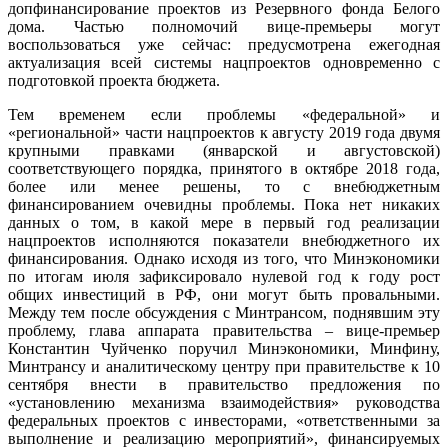
допфинансирование проектов из Резервного фонда Белого
дома. Частью полномочий вице-премьеры могут
воспользоваться уже сейчас: предусмотрена ежегодная
актуализация всей системы нацпроектов одновременно с
подготовкой проекта бюджета.
Тем временем если проблемы «федеральной» и
«региональной» части нацпроектов к августу 2019 года двумя
крупными правками (январской и августовской)
соответствующего порядка, принятого в октябре 2018 года,
более или менее решены, то с внебюджетным
финансированием очевидны проблемы. Пока нет никаких
данных о том, в какой мере в первый год реализации
нацпроектов исполняются показатели внебюджетного их
финансирования. Однако исходя из того, что Минэкономики
по итогам июля зафиксировало нулевой год к году рост
общих инвестиций в РФ, они могут быть провальными.
Между тем после обсуждения с Минтрансом, поднявшим эту
проблему, глава аппарата правительства – вице-премьер
Константин Чуйченко поручил Минэкономики, Минфину,
Минтрансу и аналитическому центру при правительстве к 10
сентября внести в правительство предложения по
«установлению механизма взаимодействия» руководства
федеральных проектов с инвесторами, «ответственными за
выполнение и реализацию мероприятий», финансируемых