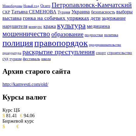
Петропавловск-Камчатский
Осаго
Минобороны
Новый год
Украина
Татьяна СЕМЕНОВА
выборы
безопасность
СКР
Турция
гонка на собачьих упряжках
дети
выставка
задержание
культура
медицина
нарушителя
кража
конкурс
мошенничество
образование
подростки
политика
правопорядок
полиция
предпринимательство
раскрытие преступления
спорт
строительство
прокуратура
суд
туризм
фестиваль
школа
Архив старого сайта
http://kamvesti.com/old/
Курсы валют
ОБЩЕСТВЕННО-ПОЛИТИЧЕСКОЕ
ИЗДАНИЕ КАМЧАТСКОГО КРАЯ.
Курс ЦБ
$
81.41
€
94.06
Биржевой курс
$
€