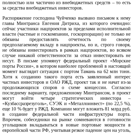
полностью или частично из внебюджетных средств – то есть
за средства внебюджетных инвесторов.
Распоряжение господина Чуйченко вызвано письмом к нему
главы Минтранса Евгения Дитриха, из которого очевидно:
сейчас участники нацпроектов за пределами исполнительной
власти (частные и госкомпании, госкорпорации) не только не
обязаны предоставлять отчетность по своему
предполагаемому вкладу в нацпроекты, но и, строго говоря,
не обязаны инвестировать в рамках нацпроектов, во всяком
случае никакой ответственности за отказ инвестировать не
несут. В письме упомянут федеральный проект «Морские
порты России», в котором наиболее проблемной в настоящий
момент выглядит ситуация с портом Тамань на 62 млн тонн.
Хотя к созданию такого порта есть заявленный интерес
частных инвесторов и ОАО РЖД, проект так и не начат из-за
продолжающихся споров о схеме концессии. Согласно
последнему варианту, предложенному Минтрансом, в проект
могут войти четыре стратегических инвестора –
«Кузбассразрезуголь», СУЭК и «Металлоинвест» (по 22,5 %),
еще 10 % будет у РЖД. Компании могут вложить 81 млрд руб.
в создание федеральной части инфраструктуры порта.
Впрочем, собеседники на рынке сомневаются в готовности
угольщиков вкладываться в новые портовые мощности в
европейской части РФ, учитывая резкое падение цен на уголь,