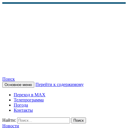
Поиск
Перейти к содержимому
Основное меню
КАМЧАТСКОЕ
Переход в MAX
ИНФОРМАЦИОННОЕ
Телепрограмма
Погода
АГЕНТСТВО (КИА
Контакты
«ВЕСТИ»)
Найти:
Новости