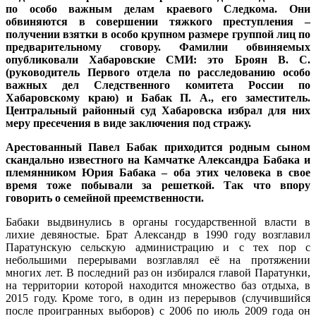
по особо важным делам краевого Следкома. Они
обвиняются в совершении тяжкого преступления –
получении взятки в особо крупном размере группой лиц по
предварительному сговору. Фамилии обвиняемых
опубликовали Хабаровские СМИ: это Броян В. С.
(руководитель Первого отдела по расследованию особо
важных дел Следственного комитета России по
Хабаровскому краю) и Бабак П. А., его заместитель.
Центральный районный суд Хабаровска избрал для них
меру пресечения в виде заключения под стражу.
Арестованный Павел Бабак приходится родным сыном
скандально известного на Камчатке Александра Бабака и
племянником Юрия Бабака – оба этих человека в свое
время тоже побывали за решеткой. Так что впору
говорить о семейной преемственности.
Бабаки выдвинулись в органы государственной власти в
лихие девяностые. Брат Александр в 1990 году возглавил
Паратунскую сельскую администрацию и с тех пор с
небольшими перерывами возглавлял её на протяжении
многих лет. В последний раз он избирался главой Паратунки,
на территории которой находится множество баз отдыха, в
2015 году. Кроме того, в один из перерывов (случившийся
после проигранных выборов) с 2006 по июль 2009 года он