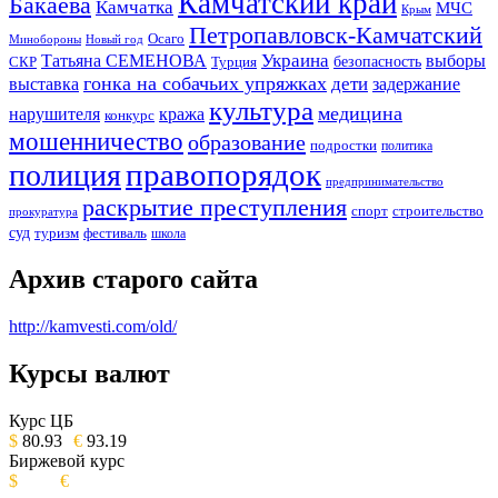
Камчатский край
Бакаева
Камчатка
МЧС
Крым
Петропавловск-Камчатский
Осаго
Минобороны
Новый год
Украина
Татьяна СЕМЕНОВА
выборы
безопасность
СКР
Турция
гонка на собачьих упряжках
дети
выставка
задержание
культура
медицина
нарушителя
кража
конкурс
мошенничество
образование
подростки
политика
правопорядок
полиция
предпринимательство
раскрытие преступления
спорт
строительство
прокуратура
суд
туризм
фестиваль
школа
Архив старого сайта
http://kamvesti.com/old/
Курсы валют
ОБЩЕСТВЕННО-ПОЛИТИЧЕСКОЕ
ИЗДАНИЕ КАМЧАТСКОГО КРАЯ.
Курс ЦБ
$
80.93
€
93.19
Биржевой курс
$
€