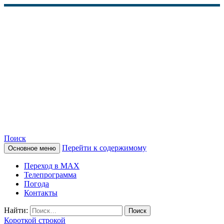
Поиск
Перейти к содержимому
Основное меню
КАМЧАТСКОЕ
Переход в MAX
ИНФОРМАЦИОННОЕ
Телепрограмма
Погода
АГЕНТСТВО (КИА
Контакты
«ВЕСТИ»)
Найти:
Короткой строкой