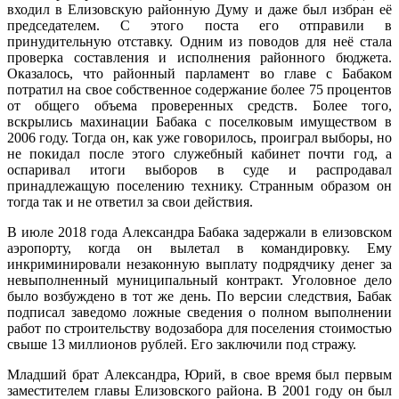
входил в Елизовскую районную Думу и даже был избран её
председателем. С этого поста его отправили в
принудительную отставку. Одним из поводов для неё стала
проверка составления и исполнения районного бюджета.
Оказалось, что районный парламент во главе с Бабаком
потратил на свое собственное содержание более 75 процентов
от общего объема проверенных средств. Более того,
вскрылись махинации Бабака с поселковым имуществом в
2006 году. Тогда он, как уже говорилось, проиграл выборы, но
не покидал после этого служебный кабинет почти год, а
оспаривал итоги выборов в суде и распродавал
принадлежащую поселению технику. Странным образом он
тогда так и не ответил за свои действия.
В июле 2018 года Александра Бабака задержали в елизовском
аэропорту, когда он вылетал в командировку. Ему
инкриминировали незаконную выплату подрядчику денег за
невыполненный муниципальный контракт. Уголовное дело
было возбуждено в тот же день. По версии следствия, Бабак
подписал заведомо ложные сведения о полном выполнении
работ по строительству водозабора для поселения стоимостью
свыше 13 миллионов рублей. Его заключили под стражу.
Младший брат Александра, Юрий, в свое время был первым
заместителем главы Елизовского района. В 2001 году он был