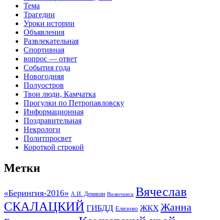
Тема
Трагедии
Уроки истории
Объявления
Развлекательная
Спортивная
вопрос — ответ
События года
Новогодняя
Полуостров
Твои люди, Камчатка
Прогулки по Петропавловску
Информационная
Поздравительная
Некрологи
Политпросвет
Короткой строкой
Метки
Вячеслав
«Берингия-2016»
А.И. Деникин
Вилючинск
СКАЛАЦКИЙ
Жанна
ГИБДД
ЖКХ
Елизово