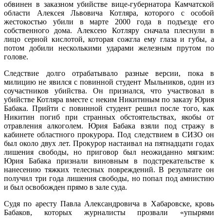
обвинен в заказном убийстве вице-губернатора Камчатской
области Алексея Львовича Котляра, которого с особой
жестокостью убили в марте 2000 года в подъезде его
собственного дома. Алексею Котляру сначала плеснули в
лицо серной кислотой, которая сожгла ему глаза и губы, а
потом добили несколькими ударами железным прутом по
голове.
Следствие долго отрабатывало разные версии, пока в
милицию не явился с повинной студент Мыльников, один из
соучастников убийства. Он признался, что участвовал в
убийстве Котляра вместе с неким Никитиным по заказу Юрия
Бабака. Прийти с повинной студент решил после того, как
Никитин погиб при странных обстоятельствах, якобы от
отравления алкоголем. Юрия Бабака взяли под стражу в
кабинете областного прокурора. Под следствием в СИЗО он
был около двух лет. Прокурор настаивал на пятнадцати годах
лишения свободы, но приговор был неожиданно мягким:
Юрия Бабака признали виновным в подстрекательстве к
нанесению тяжких телесных повреждений. В результате он
получил три года лишения свободы, но попал под амнистию
и был освобожден прямо в зале суда.
Судя по аресту Павла Александровича в Хабаровске, кровь
Бабаков, которых журналисты прозвали «упырями