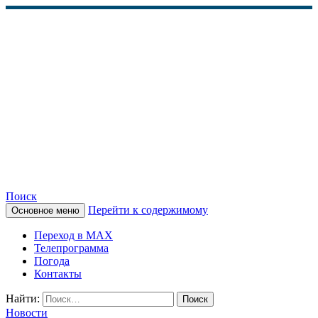
Поиск
Перейти к содержимому
Основное меню
КАМЧАТСКОЕ
Переход в MAX
ИНФОРМАЦИОННОЕ
Телепрограмма
Погода
АГЕНТСТВО (КИА
Контакты
«ВЕСТИ»)
Найти:
Новости