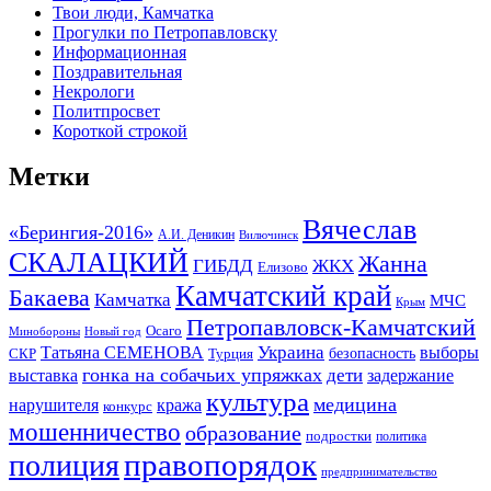
Твои люди, Камчатка
Прогулки по Петропавловску
Информационная
Поздравительная
Некрологи
Политпросвет
Короткой строкой
Метки
Вячеслав
«Берингия-2016»
А.И. Деникин
Вилючинск
СКАЛАЦКИЙ
Жанна
ГИБДД
ЖКХ
Елизово
Камчатский край
Бакаева
Камчатка
МЧС
Крым
Петропавловск-Камчатский
Осаго
Минобороны
Новый год
Украина
Татьяна СЕМЕНОВА
выборы
безопасность
СКР
Турция
гонка на собачьих упряжках
дети
выставка
задержание
культура
медицина
нарушителя
кража
конкурс
мошенничество
образование
подростки
политика
правопорядок
полиция
предпринимательство