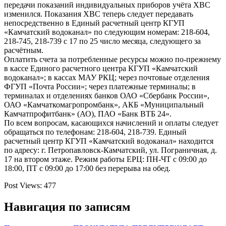
передачи показаний индивидуальных приборов учёта ХВС
изменился. Показания ХВС теперь следует передавать
непосредственно в Единый расчетный центр КГУП
«Камчатский водоканал» по следующим номерам: 218-604,
218-745, 218-739 с 17 по 25 число месяца, следующего за
расчётным.
Оплатить счета за потребленные ресурсы можно по-прежнему
в кассе Единого расчетного центра КГУП «Камчатский
водоканал»; в кассах МАУ РКЦ; через почтовые отделения
ФГУП «Почта России»; через платежные терминалы; в
терминалах и отделениях банков ОАО «Сбербанк России»,
ОАО «Камчаткомагропромбанк», АКБ «Муниципальный
Камчатпрофитбанк» (АО), ПАО «Банк ВТБ 24».
По всем вопросам, касающихся начислений и оплаты следует
обращаться по телефонам: 218-604, 218-739. Единый
расчетный центр КГУП «Камчатский водоканал» находится
по адресу: г. Петропавловск-Камчатский, ул. Пограничная, д.
17 на втором этаже. Режим работы ЕРЦ: ПН-ЧТ с 09:00 до
18:00, ПТ с 09:00 до 17:00 без перерыва на обед.
Post Views:
477
Навигация по записям