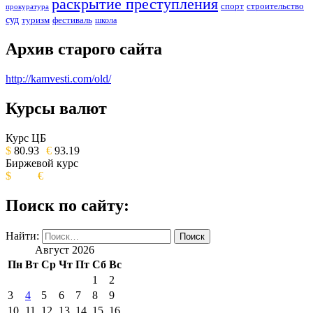
раскрытие преступления
спорт
строительство
прокуратура
суд
туризм
фестиваль
школа
Архив старого сайта
http://kamvesti.com/old/
Курсы валют
ОБЩЕСТВЕННО-ПОЛИТИЧЕСКОЕ
ИЗДАНИЕ КАМЧАТСКОГО КРАЯ.
Курс ЦБ
$
80.93
€
93.19
Биржевой курс
$
€
Поиск по сайту:
Найти:
Август 2026
Пн
Вт
Ср
Чт
Пт
Сб
Вс
1
2
3
4
5
6
7
8
9
10
11
12
13
14
15
16