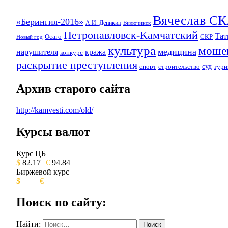
Вячеслав 
«Берингия-2016»
А.И. Деникин
Вилючинск
Петропавловск-Камчатский
Та
Осаго
СКР
Новый год
культура
моше
медицина
нарушителя
кража
конкурс
раскрытие преступления
суд
спорт
строительство
тури
Архив старого сайта
http://kamvesti.com/old/
Курсы валют
ОБЩЕСТВЕННО-ПОЛИТИЧЕСКОЕ 
Курс ЦБ
$
82.17
€
94.84
Биржевой курс
$
€
Поиск по сайту:
Найти: