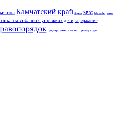
Камчатский край
мчатка
МЧС
Крым
Минобороны
гонка на собачьих упряжках
дети
задержание
равопорядок
предпринимательство
прокуратура