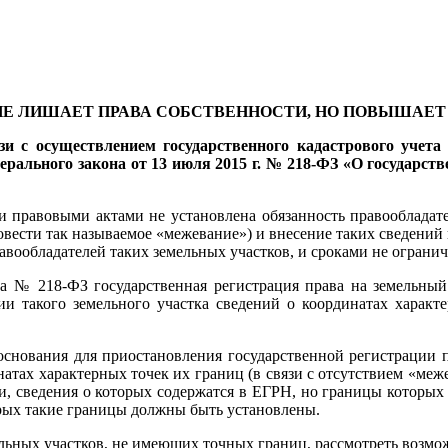
Е ЛИШАЕТ ПРАВА СОБСТВЕННОСТИ, НО ПОВЫШАЕТ 
и с осуществлением государственного кадастрового учета
ального закона от 13 июля 2015 г. № 218-ФЗ «О государств
правовыми актами не установлена обязанность правообладател
вести так называемое «межевание») и внесение таких сведений
вообладателей таких земельных участков, и сроками не ограни
она № 218-ФЗ государственная регистрация права на земельный
ии такого земельного участка сведений о координатах характе
снования для приостановления государственной регистрации пр
атах характерных точек их границ (в связи с отсутствием «меж
и, сведения о которых содержатся в ЕГРН, но границы которых 
торых такие границы должны быть установлены.
ельных участков, не имеющих точных границ, рассмотреть возм