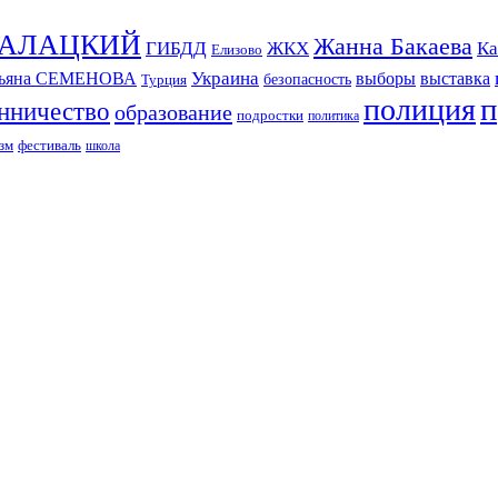
СКАЛАЦКИЙ
Жанна Бакаева
ГИБДД
ЖКХ
Ка
Елизово
Украина
тьяна СЕМЕНОВА
выборы
выставка
безопасность
Турция
п
полиция
нничество
образование
подростки
политика
зм
фестиваль
школа
ИЗДАНИЕ КАМЧАТСКОГО КРАЯ.