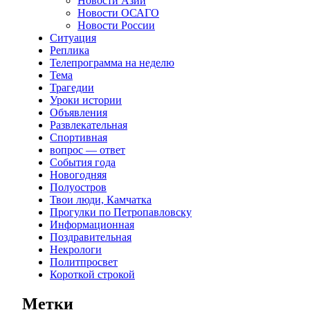
Новости Азии
Новости ОСАГО
Новости России
Ситуация
Реплика
Телепрограмма на неделю
Тема
Трагедии
Уроки истории
Объявления
Развлекательная
Спортивная
вопрос — ответ
События года
Новогодняя
Полуостров
Твои люди, Камчатка
Прогулки по Петропавловску
Информационная
Поздравительная
Некрологи
Политпросвет
Короткой строкой
Метки