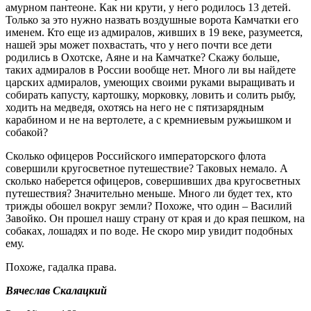
амурном пантеоне. Как ни крути, у него родилось 13 детей.
Только за это нужно назвать воздушные ворота Камчатки его
именем. Кто еще из адмиралов, живших в 19 веке, разумеется,
нашей эры может похвастать, что у него почти все дети
родились в Охотске, Аяне и на Камчатке? Скажу больше,
таких адмиралов в России вообще нет. Много ли вы найдете
царских адмиралов, умеющих своими руками выращивать и
собирать капусту, картошку, морковку, ловить и солить рыбу,
ходить на медведя, охотясь на него не с пятизарядным
карабином и не на вертолете, а с кремниевым ружьишком и
собакой?
Сколько офицеров Российского императорского флота
совершили кругосветное путешествие? Таковых немало. А
сколько наберется офицеров, совершивших два кругосветных
путешествия? Значительно меньше. Много ли будет тех, кто
трижды обошел вокруг земли? Похоже, что один – Василий
Завойко. Он прошел нашу страну от края и до края пешком, на
собаках, лошадях и по воде. Не скоро мир увидит подобных
ему.
Похоже, гадалка права.
Вячеслав Скалацкий