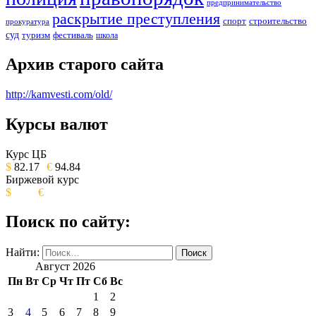
предпринимательство
раскрытие преступления
спорт
строительство
прокуратура
суд
туризм
фестиваль
школа
Архив старого сайта
http://kamvesti.com/old/
Курсы валют
ОБЩЕСТВЕННО-ПОЛИТИЧЕСКОЕ
ИЗДАНИЕ КАМЧАТСКОГО КРАЯ.
Курс ЦБ
$
82.17
€
94.84
Биржевой курс
$
€
Поиск по сайту:
Найти:
Август 2026
Пн
Вт
Ср
Чт
Пт
Сб
Вс
1
2
3
4
5
6
7
8
9