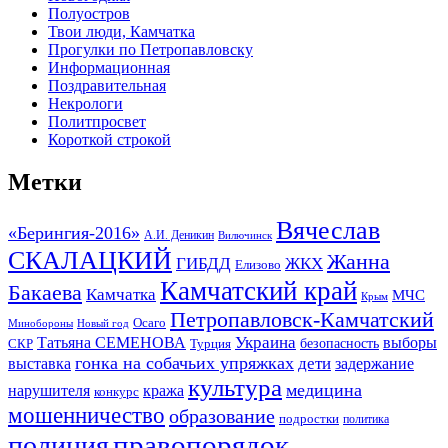
Полуостров
Твои люди, Камчатка
Прогулки по Петропавловску
Информационная
Поздравительная
Некрологи
Политпросвет
Короткой строкой
Метки
Вячеслав
«Берингия-2016»
А.И. Деникин
Вилючинск
СКАЛАЦКИЙ
Жанна
ГИБДД
ЖКХ
Елизово
Камчатский край
Бакаева
Камчатка
МЧС
Крым
Петропавловск-Камчатский
Осаго
Минобороны
Новый год
Украина
Татьяна СЕМЕНОВА
выборы
безопасность
СКР
Турция
гонка на собачьих упряжках
дети
выставка
задержание
культура
медицина
нарушителя
кража
конкурс
мошенничество
образование
подростки
политика
правопорядок
полиция