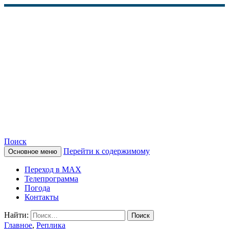
Поиск
Перейти к содержимому
Основное меню
КАМЧАТСКОЕ
Переход в MAX
ИНФОРМАЦИОННОЕ
Телепрограмма
Погода
АГЕНТСТВО (КИА
Контакты
«ВЕСТИ»)
Найти:
Главное
,
Реплика