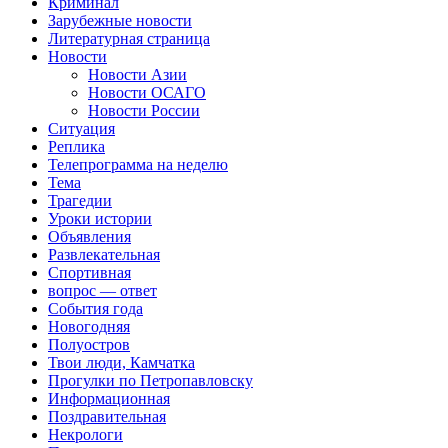
Криминал
Зарубежные новости
Литературная страница
Новости
Новости Азии
Новости ОСАГО
Новости России
Ситуация
Реплика
Телепрограмма на неделю
Тема
Трагедии
Уроки истории
Объявления
Развлекательная
Спортивная
вопрос — ответ
События года
Новогодняя
Полуостров
Твои люди, Камчатка
Прогулки по Петропавловску
Информационная
Поздравительная
Некрологи