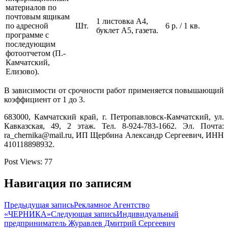
материалов по
почтовым ящикам
1 листовка А4,
по адресной
Шт.
6 р. / 1 кв.
буклет А5, газета.
программе с
последующим
фотоотчетом (П.-
Камчатский,
Елизово).
В зависимости от срочности работ применяется повышающий
коэффициент от 1 до 3.
683000, Камчатский край, г. Петропавловск-Камчатский, ул.
Кавказская, 49, 2 этаж. Тел. 8-924-783-1662. Эл. Почта:
ra_chernika@mail.ru, ИП Щербина Александр Сергеевич, ИНН
410118898932.
Post Views:
77
Навигация по записям
Предыдущая запись
Рекламное Агентство
«ЧЕРНИКА»
Следующая запись
Индивидуальный
предприниматель Журавлев Дмитрий Сергеевич