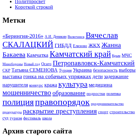
Политпросвет
Короткой строкой
Метки
Вячеслав
«Берингия-2016»
А.И. Деникин
Вилючинск
СКАЛАЦКИЙ
Жанна
ГИБДД
ЖКХ
Елизово
Камчатский край
Бакаева
Камчатка
МЧС
Крым
Петропавловск-Камчатский
Осаго
Минобороны
Новый год
Украина
Татьяна СЕМЕНОВА
выборы
безопасность
СКР
Турция
гонка на собачьих упряжках
дети
выставка
задержание
культура
медицина
нарушителя
кража
конкурс
мошенничество
образование
подростки
политика
правопорядок
полиция
предпринимательство
раскрытие преступления
спорт
строительство
прокуратура
суд
туризм
фестиваль
школа
Архив старого сайта