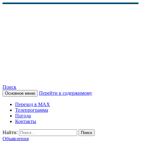
Поиск
Перейти к содержимому
Основное меню
КАМЧАТСКОЕ
Переход в MAX
ИНФОРМАЦИОННОЕ
Телепрограмма
Погода
АГЕНТСТВО (КИА
Контакты
«ВЕСТИ»)
Найти:
Объявления