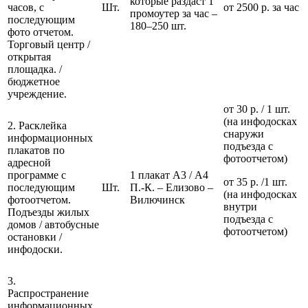
которые раздаст 1
часов, с
Шт.
от 2500 р. за час
промоутер за час –
последующим
180–250 шт.
фото отчетом.
Торговый центр /
открытая
площадка. /
бюджетное
учреждение.
от 30 р. / 1 шт.
(на инфодосках
2. Расклейка
снаружи
информационных
подъезда с
плакатов по
фотоотчетом)
адресной
программе с
1 плакат А3 / А4
от 35 р. /1 шт.
последующим
Шт.
П.-К. – Елизово –
(на инфодосках
фотоотчетом.
Вилючинск
внутри
Подъезды жилых
подъезда с
домов / автобусные
фотоотчетом)
остановки /
инфодоски.
3.
Распространение
информационных