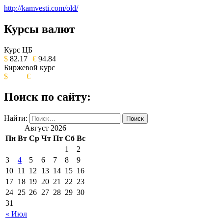
http://kamvesti.com/old/
Курсы валют
ОБЩЕСТВЕННО-ПОЛИТИЧЕСКОЕ
ИЗДАНИЕ КАМЧАТСКОГО КРАЯ.
Курс ЦБ
$
82.17
€
94.84
Биржевой курс
$
€
Поиск по сайту:
Найти:
Август 2026
Пн
Вт
Ср
Чт
Пт
Сб
Вс
1
2
3
4
5
6
7
8
9
10
11
12
13
14
15
16
17
18
19
20
21
22
23
24
25
26
27
28
29
30
31
« Июл