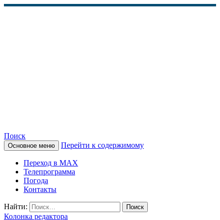
Поиск
Перейти к содержимому
Основное меню
КАМЧАТСКОЕ
Переход в MAX
ИНФОРМАЦИОННОЕ
Телепрограмма
Погода
АГЕНТСТВО (КИА
Контакты
«ВЕСТИ»)
Найти:
Колонка редактора