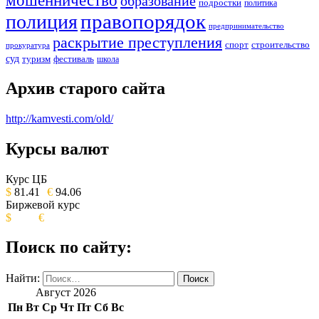
образование
подростки
политика
правопорядок
полиция
предпринимательство
раскрытие преступления
спорт
строительство
прокуратура
суд
туризм
фестиваль
школа
Архив старого сайта
http://kamvesti.com/old/
Курсы валют
ОБЩЕСТВЕННО-ПОЛИТИЧЕСКОЕ
ИЗДАНИЕ КАМЧАТСКОГО КРАЯ.
Курс ЦБ
$
81.41
€
94.06
Биржевой курс
$
€
Поиск по сайту:
Найти:
Август 2026
Пн
Вт
Ср
Чт
Пт
Сб
Вс