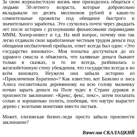
За свою журналистскую жизнь мне приходилось общаться с
людьми 50-летнего возраста, которые добровольно
вкладывали по десять миллионов рублей в какие-то
сомнительные прожекты под обещание быстрого и
значительного заработка. Это случилось почти через двадцать
лет после истории с рухнувшими финансовыми пирамидами
МММ, Хопер-инвест и т.д. На мой вопрос, почему они так
легко отдавали свои заработанные честным трудом деньги под
обещания несбыточной прибыли, ответ всегда был один: «Это
государство виновато». Моя попытка достучаться до их
здравого смысла и объяснить, что халявные деньги бывают
только в сказках, и то не всегда, разбивалась о
железобетонную стену убеждения, что государство всегда и во
всём виновато. Неужели они забыли историю из
«Приключения Буратино»? Как известно, кот Базилио и лиса
Алиса посоветовали деревянному на всю голову мальчику
ночью зарыть деньги на Поле чудес в Стране дураков и
произнести заклинание: «Крекс, фекс, пекс», затем посыпать
солью и хорошенько полить, пообещав, что наутро вырастет
дерево с золотыми монетами вместо листьев.
Может, елизовская бизнес-леди просто забыла произнести
заклинание?
Вячеслав СКАЛАЦКИЙ