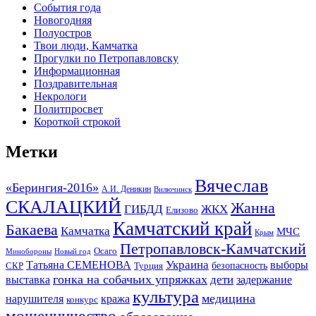
События года
Новогодняя
Полуостров
Твои люди, Камчатка
Прогулки по Петропавловску
Информационная
Поздравительная
Некрологи
Политпросвет
Короткой строкой
Метки
Вячеслав
«Берингия-2016»
А.И. Деникин
Вилючинск
СКАЛАЦКИЙ
Жанна
ГИБДД
ЖКХ
Елизово
Камчатский край
Бакаева
Камчатка
МЧС
Крым
Петропавловск-Камчатский
Осаго
Минобороны
Новый год
Украина
Татьяна СЕМЕНОВА
выборы
безопасность
СКР
Турция
гонка на собачьих упряжках
дети
выставка
задержание
культура
медицина
нарушителя
кража
конкурс
мошенничество