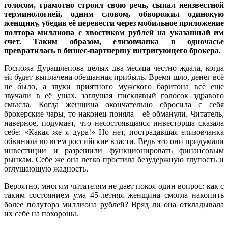
голосом, грамотно строил свою речь, сыпал неизвестной
терминологией, одним словом, обворожил одинокую
женщину, убедив её перевести через мобильное приложение
полтора миллиона с хвостиком рублей на указанный им
счет. Таким образом, елизовчанка в одночасье
превратилась в бизнес-партнершу интригующего брокера.
Госпожа Дурашлепова целых два месяца честно ждала, когда
ей будет выплачена обещанная прибыль. Время шло, денег всё
не было, а звуки приятного мужского баритона всё еще
звучали в её ушах, заглушая писклявый голосок здравого
смысла. Когда женщина окончательно сбросила с себя
брокерские чары, то наконец поняла – её обманули. Читатель,
наверное, подумает, что несостоявшаяся инвесторша сказала
себе: «Какая же я дура!» Но нет, пострадавшая елизовчанка
обвинила во всем российские власти. Ведь это они придумали
инвестиции и разрешили функционировать финансовым
рынкам. Себе же она легко простила безудержную глупость и
оглушающую жадность.
Вероятно, многим читателям не дает покоя один вопрос: как с
таким состоянием ума 45-летняя женщина смогла накопить
более полутора миллиона рублей? Вряд ли она откладывала
их себе на похороны.