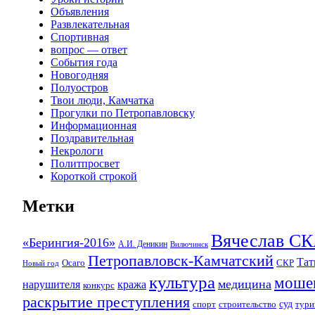
Объявления
Развлекательная
Спортивная
вопрос — ответ
События года
Новогодняя
Полуостров
Твои люди, Камчатка
Прогулки по Петропавловску
Информационная
Поздравительная
Некрологи
Политпросвет
Короткой строкой
Метки
Вячеслав 
«Берингия-2016»
А.И. Деникин
Вилючинск
Петропавловск-Камчатский
Та
Осаго
СКР
Новый год
культура
моше
медицина
нарушителя
кража
конкурс
раскрытие преступления
суд
спорт
строительство
тури