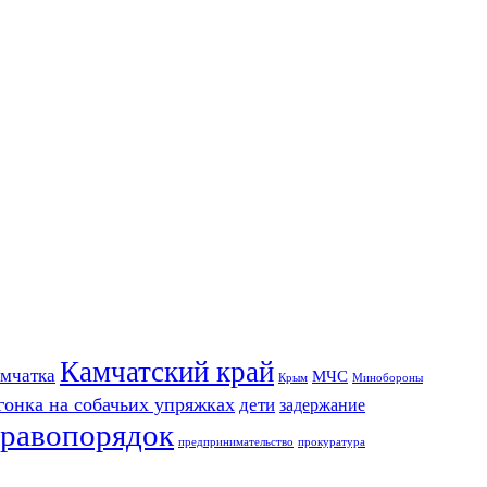
Камчатский край
мчатка
МЧС
Крым
Минобороны
гонка на собачьих упряжках
дети
задержание
равопорядок
предпринимательство
прокуратура