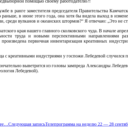
 предвыборной помощью своему работодателю?!
ужбе в ранге заместителя председателя Правительства Камчатск
аньше, в июне этого года, она хотя бы видела выход в измене
ли, среди вулканов и океанских штормов?“ Я отвечаю: „Это не с
ского края нашего главного сколковского чуда. В начале апреля
ности труда и новыми перспективными направлениями разв
е произведена первичная инвентаризация креативных индустрий
да с креативными индустриями у госпожи Лебедевой случился по
окончательно выветрится из головы зампреда Александры Лебедев
еология Лебедевой).
нее…
Следующая запись
Телепрограмма на неделю 22 — 28 сентяб