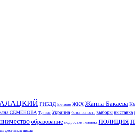
СКАЛАЦКИЙ
Жанна Бакаева
ГИБДД
ЖКХ
Ка
Елизово
Украина
тьяна СЕМЕНОВА
выборы
выставка
безопасность
Турция
п
полиция
нничество
образование
подростки
политика
зм
фестиваль
школа