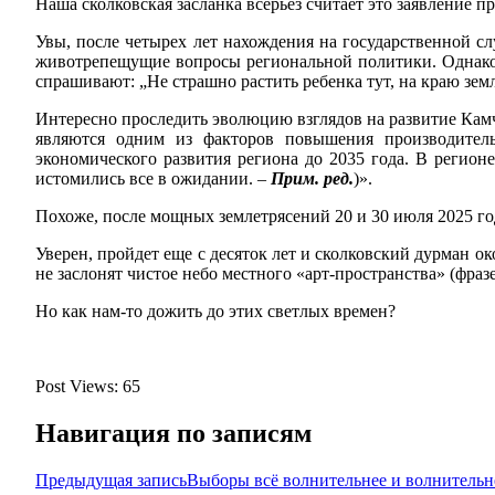
Наша сколковская засланка всерьез считает это заявление
Увы, после четырех лет нахождения на государственной сл
животрепещущие вопросы региональной политики. Однако р
спрашивают: „Не страшно растить ребенка тут, на краю зем
Интересно проследить эволюцию взглядов на развитие Камчат
являются одним из факторов повышения производитель
экономического развития региона до 2035 года. В регион
истомились все в ожидании. –
Прим. ред.
)».
Похоже, после мощных землетрясений 20 и 30 июля 2025 го
Уверен, пройдет еще с десяток лет и сколковский дурман 
не заслонят чистое небо местного «арт-пространства» (фраз
Но как нам-то дожить до этих светлых времен?
Post Views:
65
Навигация по записям
Предыдущая запись
Выборы всё волнительнее и волнитель