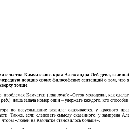
вительства Камчатского края Александра Лебедева, главны
чередную порцию своих философских сентенций о том, что я
 кверху толще.
ю, проблемах Камчатки (
цитирую
): «Отток молодежи, как сдел
 ред
.), наша задача номер один – удержать каждого, кто способ
ора во всеуслышание заявила: оказывается, у краевого пра
сти. Также, если следовать смыслу сказанного, у зампреда Але
к, чтобы «людей на Камчатке становилось больше».