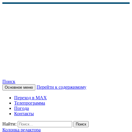
Поиск
Перейти к содержимому
Основное меню
КАМЧАТСКОЕ
Переход в MAX
ИНФОРМАЦИОННОЕ
Телепрограмма
Погода
АГЕНТСТВО (КИА
Контакты
«ВЕСТИ»)
Найти:
Колонка редактора