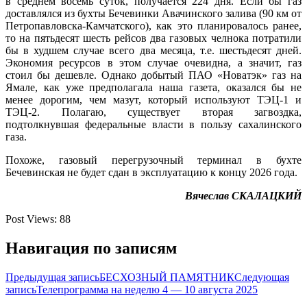
в среднем восемь суток, получается 224 дня. Если бы газ
доставлялся из бухты Бечевинки Авачинского залива (90 км от
Петропавловска-Камчатского), как это планировалось ранее,
то на пятьдесят шесть рейсов два газовых челнока потратили
бы в худшем случае всего два месяца, т.е. шестьдесят дней.
Экономия ресурсов в этом случае очевидна, а значит, газ
стоил бы дешевле. Однако добытый ПАО «Новатэк» газ на
Ямале, как уже предполагала наша газета, оказался бы не
менее дорогим, чем мазут, который используют ТЭЦ-1 и
ТЭЦ-2. Полагаю, существует вторая загвоздка,
подтолкнувшая федеральные власти в пользу сахалинского
газа.
Похоже, газовый перегрузочный терминал в бухте
Бечевинская не будет сдан в эксплуатацию к концу 2026 года.
Вячеслав СКАЛАЦКИЙ
Post Views:
88
Навигация по записям
Предыдущая запись
БЕСХОЗНЫЙ ПАМЯТНИК
Следующая
запись
Телепрограмма на неделю 4 — 10 августа 2025