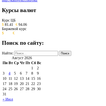
http://kamvesti.com/old/
Курсы валют
ОБЩЕСТВЕННО-ПОЛИТИЧЕСКОЕ
ИЗДАНИЕ КАМЧАТСКОГО КРАЯ.
Курс ЦБ
$
81.41
€
94.06
Биржевой курс
$
€
Поиск по сайту:
Найти:
Август 2026
Пн
Вт
Ср
Чт
Пт
Сб
Вс
1
2
3
4
5
6
7
8
9
10
11
12
13
14
15
16
17
18
19
20
21
22
23
24
25
26
27
28
29
30
31
« Июл