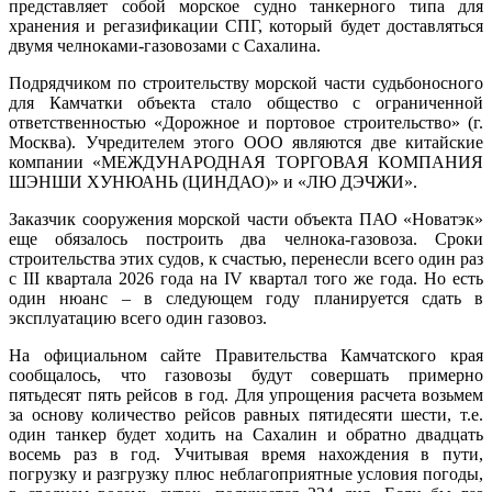
представляет собой морское судно танкерного типа для
хранения и регазификации СПГ, который будет доставляться
двумя челноками-газовозами с Сахалина.
Подрядчиком по строительству морской части судьбоносного
для Камчатки объекта стало общество с ограниченной
ответственностью «Дорожное и портовое строительство» (г.
Москва). Учредителем этого ООО являются две китайские
компании «МЕЖДУНАРОДНАЯ ТОРГОВАЯ КОМПАНИЯ
ШЭНШИ ХУНЮАНЬ (ЦИНДАО)» и «ЛЮ ДЭЧЖИ».
Заказчик сооружения морской части объекта ПАО «Новатэк»
еще обязалось построить два челнока-газовоза. Сроки
строительства этих судов, к счастью, перенесли всего один раз
с III квартала 2026 года на IV квартал того же года. Но есть
один нюанс – в следующем году планируется сдать в
эксплуатацию всего один газовоз.
На официальном сайте Правительства Камчатского края
сообщалось, что газовозы будут совершать примерно
пятьдесят пять рейсов в год. Для упрощения расчета возьмем
за основу количество рейсов равных пятидесяти шести, т.е.
один танкер будет ходить на Сахалин и обратно двадцать
восемь раз в год. Учитывая время нахождения в пути,
погрузку и разгрузку плюс неблагоприятные условия погоды,