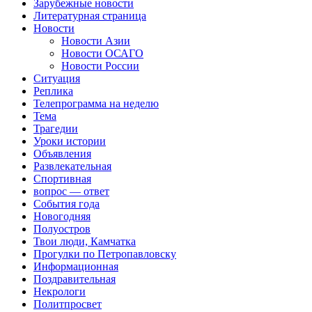
Зарубежные новости
Литературная страница
Новости
Новости Азии
Новости ОСАГО
Новости России
Ситуация
Реплика
Телепрограмма на неделю
Тема
Трагедии
Уроки истории
Объявления
Развлекательная
Спортивная
вопрос — ответ
События года
Новогодняя
Полуостров
Твои люди, Камчатка
Прогулки по Петропавловску
Информационная
Поздравительная
Некрологи
Политпросвет