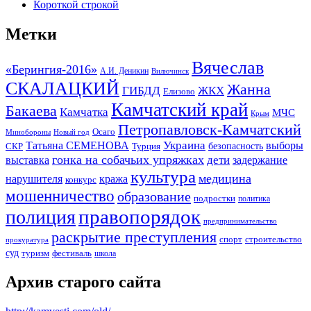
Короткой строкой
Метки
Вячеслав
«Берингия-2016»
А.И. Деникин
Вилючинск
СКАЛАЦКИЙ
Жанна
ГИБДД
ЖКХ
Елизово
Камчатский край
Бакаева
Камчатка
МЧС
Крым
Петропавловск-Камчатский
Осаго
Минобороны
Новый год
Украина
Татьяна СЕМЕНОВА
выборы
безопасность
СКР
Турция
гонка на собачьих упряжках
дети
выставка
задержание
культура
медицина
нарушителя
кража
конкурс
мошенничество
образование
подростки
политика
правопорядок
полиция
предпринимательство
раскрытие преступления
спорт
строительство
прокуратура
суд
туризм
фестиваль
школа
Архив старого сайта