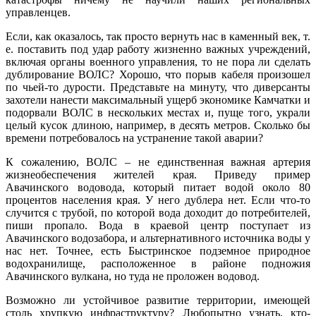
управленцев.
Если, как оказалось, так просто вернуть нас в каменный век, т.
е. поставить под удар работу жизненно важных учреждений,
включая органы военного управления, то не пора ли сделать
дублирование ВОЛС? Хорошо, что порыв кабеля произошел
по чьей-то дурости. Представьте на минуту, что диверсанты
захотели нанести максимальный ущерб экономике Камчатки и
подорвали ВОЛС в нескольких местах и, пуще того, украли
целый кусок длиною, например, в десять метров. Сколько бы
времени потребовалось на устранение такой аварии?
К сожалению, ВОЛС – не единственная важная артерия
жизнеобеспечения жителей края. Приведу пример
Авачинского водовода, который питает водой около 80
процентов населения края. У него дублера нет. Если что-то
случится с трубой, по которой вода доходит до потребителей,
пиши пропало. Вода в краевой центр поступает из
Авачинского водозабора, и альтернативного источника воды у
нас нет. Точнее, есть Быстринское подземное природное
водохранилище, расположенное в районе подножия
Авачинского вулкана, но туда не проложен водовод.
Возможно ли устойчивое развитие территории, имеющей
столь хрупкую инфраструктуру? Любопытно узнать, кто-