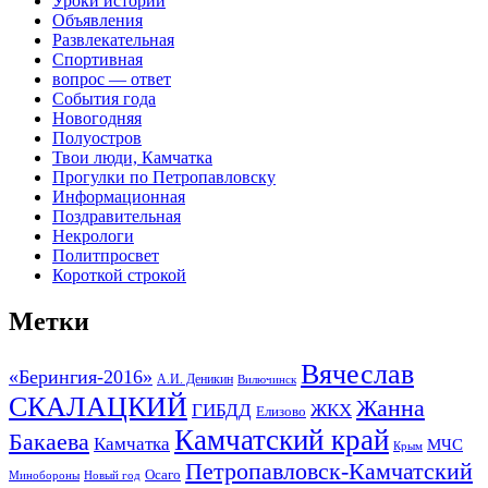
Уроки истории
Объявления
Развлекательная
Спортивная
вопрос — ответ
События года
Новогодняя
Полуостров
Твои люди, Камчатка
Прогулки по Петропавловску
Информационная
Поздравительная
Некрологи
Политпросвет
Короткой строкой
Метки
Вячеслав
«Берингия-2016»
А.И. Деникин
Вилючинск
СКАЛАЦКИЙ
Жанна
ГИБДД
ЖКХ
Елизово
Камчатский край
Бакаева
Камчатка
МЧС
Крым
Петропавловск-Камчатский
Осаго
Минобороны
Новый год