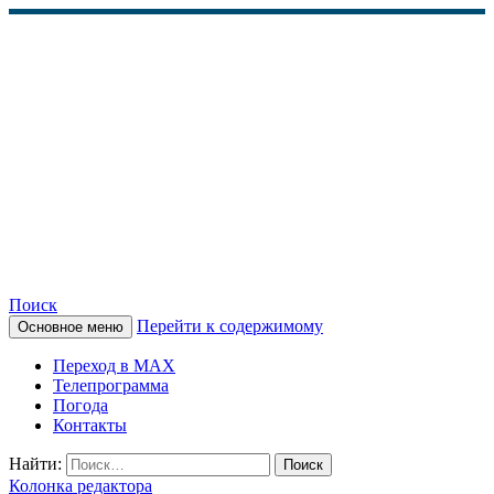
Поиск
Перейти к содержимому
Основное меню
КАМЧАТСКОЕ
Переход в MAX
ИНФОРМАЦИОННОЕ
Телепрограмма
Погода
АГЕНТСТВО (КИА
Контакты
«ВЕСТИ»)
Найти:
Колонка редактора