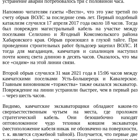
устранение аварии потребовалось три с половиной часа.
Напомню читателям газеты «Вести», что это уже третий по
счету обрыв ВОЛС за последние семь лет. Первый подобный
катаклизм случился 17 апреля 2017 года около 18 часов. Тогда
был поврежден магистральный кабель на участке между
поселками Селихино и Ягодный Комсомольского района
Хабаровского края. Обрыв произошел в глухой тайге. При
проведении строительных работ бульдозер зацепил ВОЛС. И
тогда для магаданцев, камчатцев и сахалинцев наступил
почти конец света длиною в десять часов. Оказалось, что мы
все «сидим» на этой линии связи.
Второй обрыв случился 31 мая 2021 года в 15:06 часов между
камчатскими поселками Усть-Большерецк и Кавалерское.
Главным виновником «торжества» также оказался экскаватор.
Повреждение на линии устранили быстрее, чем в первый раз
– через шесть часов.
Видимо, камчатские экскаваторщики обладают каким-то
сверхъестественным чутьем на места, где проложен
стратегический кабель. Они безошибочно находят
оптоволоконное чудо техники ковшом экскаватора
(местоположение кабеля никак не обозначено на поверхности,
т. к. является служебной тайной). Получается, что первые две
катастрофы ничему не научили наших региональных