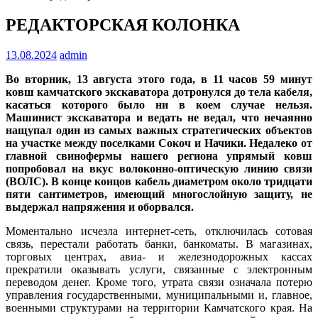
РЕДАКТОРСКАЯ КОЛОНКА
13.08.2024
admin
Во вторник, 13 августа этого года, в 11 часов 59 минут
ковш камчатского экскаватора дотронулся до тела кабеля,
касаться которого было ни в коем случае нельзя.
Машинист экскаватора и ведать не ведал, что нечаянно
нащупал один из самых важных стратегических объектов
на участке между поселками Сокоч и Начики. Недалеко от
главной свинофермы нашего региона упрямый ковш
попробовал на вкус волоконно-оптическую линию связи
(ВОЛС). В конце концов кабель диаметром около тридцати
пяти сантиметров, имеющий многослойную защиту, не
выдержал напряжения и оборвался.
Моментально исчезла интернет-сеть, отключилась сотовая
связь, перестали работать банки, банкоматы. В магазинах,
торговых центрах, авиа- и железнодорожных кассах
прекратили оказывать услуги, связанные с электронным
переводом денег. Кроме того, утрата связи означала потерю
управления государственными, муниципальными и, главное,
военными структурами на территории Камчатского края. На