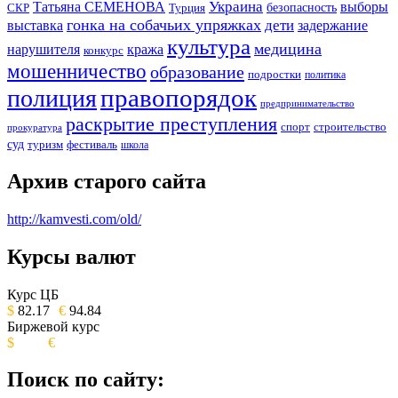
Украина
Татьяна СЕМЕНОВА
выборы
безопасность
СКР
Турция
гонка на собачьих упряжках
дети
выставка
задержание
культура
медицина
нарушителя
кража
конкурс
мошенничество
образование
подростки
политика
правопорядок
полиция
предпринимательство
раскрытие преступления
спорт
строительство
прокуратура
суд
туризм
фестиваль
школа
Архив старого сайта
http://kamvesti.com/old/
Курсы валют
ОБЩЕСТВЕННО-ПОЛИТИЧЕСКОЕ
ИЗДАНИЕ КАМЧАТСКОГО КРАЯ.
Курс ЦБ
$
82.17
€
94.84
Биржевой курс
$
€
Поиск по сайту: