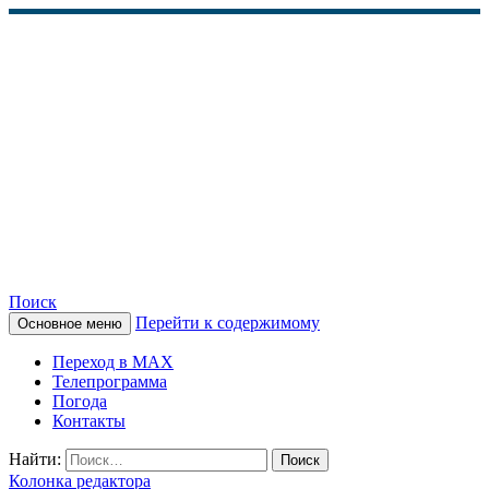
Поиск
Перейти к содержимому
Основное меню
КАМЧАТСКОЕ
Переход в MAX
ИНФОРМАЦИОННОЕ
Телепрограмма
Погода
АГЕНТСТВО (КИА
Контакты
«ВЕСТИ»)
Найти:
Колонка редактора