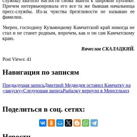
службы) хватило наглости снова выйти к широкой публике.
Причем интервьюировала его все та же бывшая начальница
пресс-службы. Из-за чувства брезгливости не называю ее
фамилии.
Уверен, господину Кузьмицкому Камчатский край никогда не
стал и не станет родным, впрочем, как и он сам Камчатскому
краю.
Вячеслав СКАЛАЦКИЙ.
Post Views:
41
Навигация по записям
Предыдущая запись
Дмитрий Медведев оставил Камчатку на
«закуску»
Следующая запись
Рыбалку вернули в Минсельхоз
Поделиться в соц. сетях:
Новости