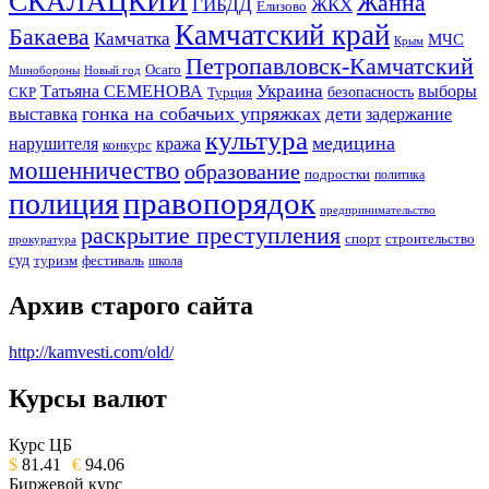
СКАЛАЦКИЙ
Жанна
ГИБДД
ЖКХ
Елизово
Камчатский край
Бакаева
Камчатка
МЧС
Крым
Петропавловск-Камчатский
Осаго
Минобороны
Новый год
Украина
Татьяна СЕМЕНОВА
выборы
безопасность
СКР
Турция
гонка на собачьих упряжках
дети
выставка
задержание
культура
медицина
нарушителя
кража
конкурс
мошенничество
образование
подростки
политика
правопорядок
полиция
предпринимательство
раскрытие преступления
спорт
строительство
прокуратура
суд
туризм
фестиваль
школа
Архив старого сайта
http://kamvesti.com/old/
Курсы валют
ОБЩЕСТВЕННО-ПОЛИТИЧЕСКОЕ
ИЗДАНИЕ КАМЧАТСКОГО КРАЯ.
Курс ЦБ
$
81.41
€
94.06
Биржевой курс