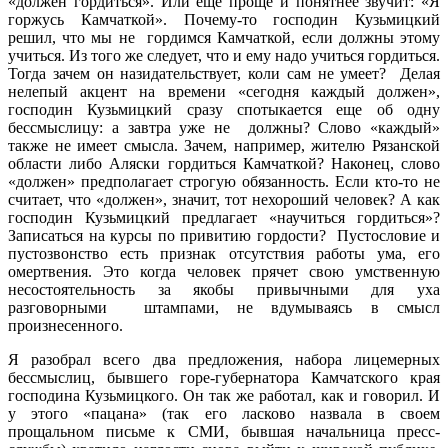
«должен гордиться». Или еще проще и понятнее звучит: «Я
горжусь Камчаткой». Почему-то господин Кузьмицкий
решил, что мы не гордимся Камчаткой, если должны этому
учиться. Из того же следует, что и ему надо учиться гордиться.
Тогда зачем он назидательствует, коли сам не умеет? Делая
нелепый акцент на времени «сегодня каждый должен»,
господин Кузьмицкий сразу спотыкается еще об одну
бессмыслицу: а завтра уже не должны? Слово «каждый»
также не имеет смысла. Зачем, например, жителю Рязанской
области либо Аляски гордиться Камчаткой? Наконец, слово
«должен» предполагает строгую обязанность. Если кто-то не
считает, что «должен», значит, тот нехороший человек? А как
господин Кузьмицкий предлагает «научиться гордиться»?
Записаться на курсы по привитию гордости? Пустословие и
пустозвонство есть признак отсутствия работы ума, его
омертвения. Это когда человек прячет свою умственную
несостоятельность за якобы привычными для уха
разговорными штампами, не вдумываясь в смысл
произнесенного.
Я разобрал всего два предложения, набора лицемерных
бессмыслиц, бывшего горе-губернатора Камчатского края
господина Кузьмицкого. Он так же работал, как и говорил. И
у этого «пацана» (так его ласково назвала в своем
прощальном письме к СМИ, бывшая начальница пресс-