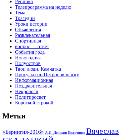
Реплика
Телепрограмма на неделю
Тема
Трагедии
Уроки истории
Объявления
Развлекательная
Спортивная
вопрос — ответ
События года
Новогодняя
Полуостров
Твои люди, Камчатка
Прогулки по Петропавловску
Информационная
Поздравительная
Некрологи
Политпросвет
Короткой строкой
Метки
Вячеслав
«Берингия-2016»
А.И. Деникин
Вилючинск