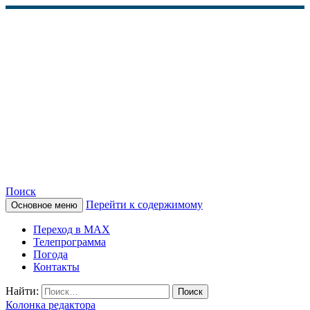
Поиск
Перейти к содержимому
Основное меню
КАМЧАТСКОЕ
Переход в MAX
ИНФОРМАЦИОННОЕ
Телепрограмма
Погода
АГЕНТСТВО (КИА
Контакты
«ВЕСТИ»)
Найти:
Колонка редактора