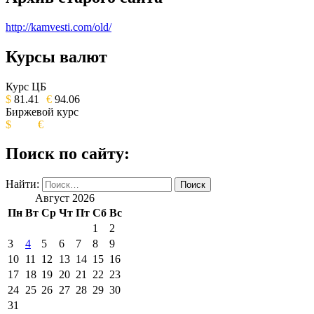
http://kamvesti.com/old/
Курсы валют
ОБЩЕСТВЕННО-ПОЛИТИЧЕСКОЕ
ИЗДАНИЕ КАМЧАТСКОГО КРАЯ.
Курс ЦБ
$
81.41
€
94.06
Биржевой курс
$
€
Поиск по сайту:
Найти:
Август 2026
Пн
Вт
Ср
Чт
Пт
Сб
Вс
1
2
3
4
5
6
7
8
9
10
11
12
13
14
15
16
17
18
19
20
21
22
23
24
25
26
27
28
29
30
31