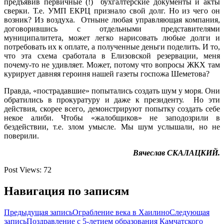
предъявив первичные (!) бухгалтерские документы и акты
сверки. Т.е. УМП ЕКРЦ признало свой долг. Но из чего он
возник? Из воздуха. Отныне любая управляющая компания,
договорившись с отдельными представителями
муниципалитета, может легко нарисовать любые долги и
потребовать их к оплате, а полученные деньги поделить. И то,
что эта схема сработала в Елизовской резервации, меня
почему-то не удивляет. Может, потому что вопросы ЖКХ там
курирует давняя героиня нашей газеты госпожа Шеметова?
Правда, «пострадавшие» попытались создать шум у моря. Они
обратились в прокуратуру и даже к президенту. Но эти
действия, скорее всего, демонстрируют попытку создать себе
некое алиби. Чтобы «жалобщиков» не заподозрили в
бездействии, т.е. злом умысле. Мы шум услышали, но не
поверили.
Вячеслав СКАЛАЦКИЙ.
Post Views:
72
Навигация по записям
Предыдущая запись
Ограбление века в Хаилино
Следующая
запись
Поздравление с 5-летием образования Камчатского