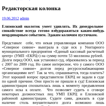
Редакторская колонка
19.06.2012
admin
Елизовский околоток умеет удивлять. Их димедрольное
спокойствие всегда готово взбудоражиться каким-нибудь
неординарным событием. Эдаким колючим пустячком.
Представьте себе, что некая управляющая компания ООО
«Северное сияние» выиграла в суде иск у Унитарного
муниципального предприятия «Единый кассовый расчетный
центр» (УМП «ЕКРЦ») на сумму почти 53 миллиона рублей.
Долги перед ООО, как установил суд, образовались за период
с 2007 по 2009 год. Но самое интересное, что у самого ООО
«Северное сияние» долгов перед ресурсоснабжающими
организациями нет! Так за что, спрашивается, тогда платить?
Этот хороший вопрос представители ЕКРЦ не задали в суде
по одной причине. Они просто не пришли в суд! Елизовская
администрация спохватилась лишь к моменту предъявления
самого иска к оплате. Что позволяет судить о сговоре
некоторых должностных лиц УМП ЕКРЦ и Елизовской
районной администрации. Судите сами, доказать в суде
наличие столь внушительного долга возможно лишь