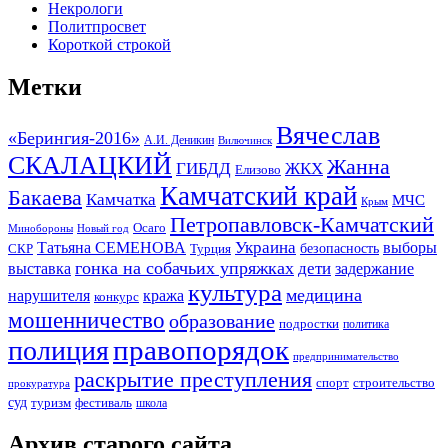
Некрологи
Политпросвет
Короткой строкой
Метки
Вячеслав
«Берингия-2016»
А.И. Деникин
Вилючинск
СКАЛАЦКИЙ
Жанна
ГИБДД
ЖКХ
Елизово
Камчатский край
Бакаева
Камчатка
МЧС
Крым
Петропавловск-Камчатский
Осаго
Минобороны
Новый год
Украина
Татьяна СЕМЕНОВА
выборы
безопасность
СКР
Турция
гонка на собачьих упряжках
дети
выставка
задержание
культура
медицина
нарушителя
кража
конкурс
мошенничество
образование
подростки
политика
правопорядок
полиция
предпринимательство
раскрытие преступления
спорт
строительство
прокуратура
суд
туризм
фестиваль
школа
Архив старого сайта