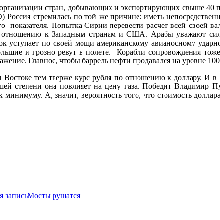
, организации стран, добывающих и экспортирующих свыше 40 п
) Россия стремилась по той же причине: иметь непосредственн
го показателя. Попытка Сирии перевести расчет всей своей вал
 отношению к Западным странам и США. Арабы уважают силу,
ок уступает по своей мощи американскому авианосному ударно
большие и грозно ревут в полете. Корабли сопровождения тож
ражение. Главное, чтобы баррель нефти продавался на уровне 1
остоке тем тверже курс рубля по отношению к доллару. И в 20
льшей степени она повлияет на цену газа. Победит Владимир П
к минимуму. А, значит, вероятность того, что стоимость доллар
 запись
Мосты рушатся