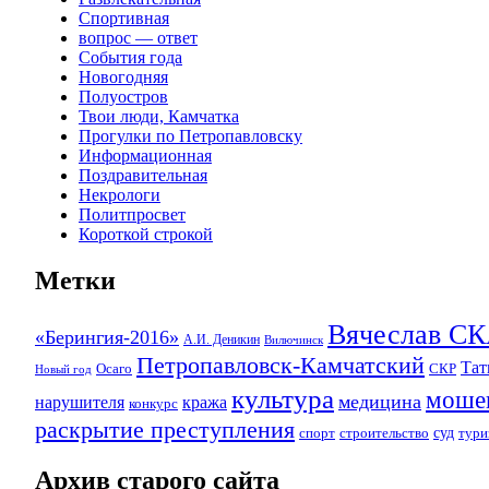
Спортивная
вопрос — ответ
События года
Новогодняя
Полуостров
Твои люди, Камчатка
Прогулки по Петропавловску
Информационная
Поздравительная
Некрологи
Политпросвет
Короткой строкой
Метки
Вячеслав 
«Берингия-2016»
А.И. Деникин
Вилючинск
Петропавловск-Камчатский
Та
Осаго
СКР
Новый год
культура
моше
медицина
нарушителя
кража
конкурс
раскрытие преступления
суд
спорт
строительство
тури
Архив старого сайта