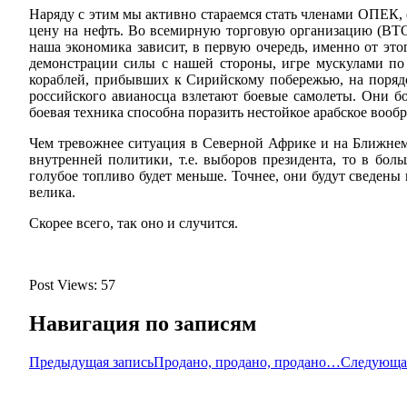
Наряду с этим мы активно стараемся стать членами ОПЕК
цену на нефть. Во всемирную торговую организацию (ВТО
наша экономика зависит, в первую очередь, именно от это
демонстрации силы с нашей стороны, игре мускулами по
кораблей, прибывших к Сирийскому побережью, на поряд
российского авианосца взлетают боевые самолеты. Они 
боевая техника способна поразить нестойкое арабское вооб
Чем тревожнее ситуация в Северной Африке и на Ближнем В
внутренней политики, т.е. выборов президента, то в бо
голубое топливо будет меньше. Точнее, они будут сведены 
велика.
Скорее всего, так оно и случится.
Post Views:
57
Навигация по записям
Предыдущая запись
Продано, продано, продано…
Следующая