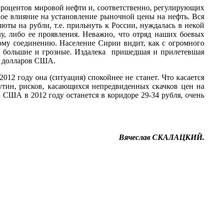
роцентов мировой нефти и, соответственно, регулирующих
ое влияние на установление рыночной цены на нефть. Вся
юты на рубли, т.е. прильнуть к России, нуждалась в некой
 либо ее проявления. Неважно, что отряд наших боевых
му соединению. Население Сирии видит, как с огромного
е большие и грозные. Издалека пришедшая и прилетевшая
00 долларов США.
12 году она (ситуация) спокойнее не станет. Что касается
утин, рисков, касающихся непредвиденных скачков цен на
а США в 2012 году останется в коридоре 29-34 рубля, очень
Вячеслав СКАЛАЦКИЙ.