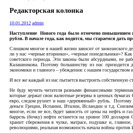
Редакторская колонка
10.01.2012
admin
Наступление Нового года было отмечено повышением к
рубля. В начале года, как водится, мы стараемся дать пр
Слишком многое в нашей жизни зависит от заокеанского ден
ли у нас «черные вторники», «черные понедельники»? Как
советского периода. Эти законы были абсурдными, не ра
Калашникова. Поэтому большинству из нас приходится
экономики и главного – убеждения: с нашим государством 
И все же каждый из нас пытается выстроить собственную с
Не буду мучить читателя разными финансовыми терминам
которые держат свои валютные резервы в ценных бумагах 
евро, следом рухнет и наш «деревянный» рубль. Поэтому Р
деньги Греции, Испании, Италии, Исландии и т.д. Снизим
многое, если не все, будет зависеть от цены на нефть и г
баррель (бочку) нефти останется на уровне 100 долларов 
хранит сбережения в чулке, матрасе, подушке и, главно
революциями, реальная возможность начала войны против 