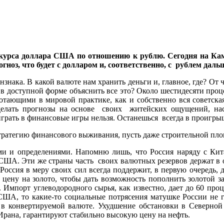
урса доллара США по отношению к рублю. Сегодня на Кам
огноз, что будет с долларом и, соответственно, с рублем даль
знака. В какой валюте нам хранить деньги и, главное, где? От 
 в доступной форме объяснить все это? Около шестидесяти проц
ботающими в мировой практике, как и собственно вся советска
 делать прогнозы на основе своих житейских ощущений, на
играть в финансовые игры нельзя. Останешься всегда в проигры
тратегию финансового выживания, пусть даже строительной площ
и и определениями. Напомню лишь, что Россия наряду с Кита
США. Эти же страны часть своих валютных резервов держат в 
оссия в меру своих сил всегда поддержит, в первую очередь, 
 цену на золото, чтобы дать возможность пополнить золотой 
аз. Импорт углеводородного сырья, как известно, дает до 60 п
США, то какие-то социальные потрясения матушке России не гр
е, в конвертируемой валюте. Ухудшение обстановки в Северн
Ирана, гарантируют стабильно высокую цену на нефть.