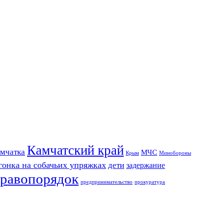
Камчатский край
мчатка
МЧС
Крым
Минобороны
гонка на собачьих упряжках
дети
задержание
равопорядок
предпринимательство
прокуратура