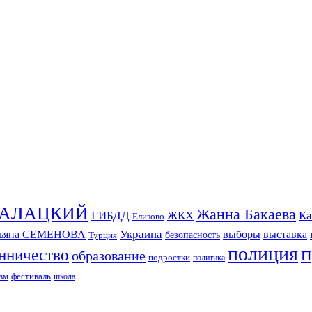
СКАЛАЦКИЙ
Жанна Бакаева
ГИБДД
ЖКХ
Ка
Елизово
Украина
тьяна СЕМЕНОВА
выборы
выставка
безопасность
Турция
п
полиция
нничество
образование
подростки
политика
зм
фестиваль
школа