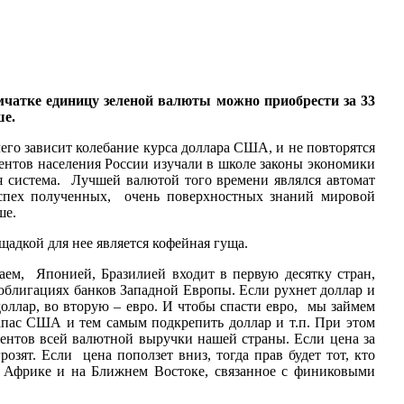
чатке единицу зеленой валюты можно приобрести за 33
ше.
чего зависит колебание курса доллара США, и не повторятся
ентов населения России изучали в школе законы экономики
я система. Лучшей валютой того времени являлся автомат
спех полученных, очень поверхностных знаний мировой
ше.
адкой для нее является кофейная гуща.
ем, Японией, Бразилией входит в первую десятку стран,
облигациях банков Западной Европы. Если рухнет доллар и
доллар, во вторую – евро. И чтобы спасти евро, мы займем
запас США и тем самым подкрепить доллар и т.п. При этом
роцентов всей валютной выручки нашей страны. Если цена за
озят. Если цена поползет вниз, тогда прав будет тот, кто
ой Африке и на Ближнем Востоке, связанное с финиковыми