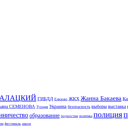
СКАЛАЦКИЙ
Жанна Бакаева
ГИБДД
ЖКХ
Ка
Елизово
Украина
тьяна СЕМЕНОВА
выборы
выставка
безопасность
Турция
п
полиция
нничество
образование
подростки
политика
зм
фестиваль
школа