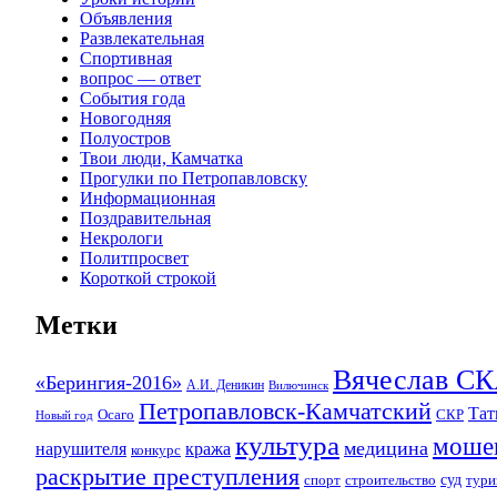
Объявления
Развлекательная
Спортивная
вопрос — ответ
События года
Новогодняя
Полуостров
Твои люди, Камчатка
Прогулки по Петропавловску
Информационная
Поздравительная
Некрологи
Политпросвет
Короткой строкой
Метки
Вячеслав 
«Берингия-2016»
А.И. Деникин
Вилючинск
Петропавловск-Камчатский
Та
Осаго
СКР
Новый год
культура
моше
медицина
нарушителя
кража
конкурс
раскрытие преступления
суд
спорт
строительство
тури