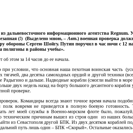
 из дальневосточного информационного агентства
Regnum
. 
езапная (!) (Выделено мною, –
Авт
.) военная проверка долж
у обороны Сергею Шойгу. Путин поручил в час ночи с 12 на
а полигоны в районы учебы».
об этом за 14 часов до ее начала.
при условии, что основная наша пехотная воинская часть (ус
тягачей, два десятка самоходных орудий и другой техники (вс
не Радыгино и дальше. Надводные корабли (смогли выйти в море
льше двух недель назад на борту большого десантного корабля
пной проверке.
оверок. Командиры всегда знают точное время начала подобных
ой полк вовремя не приведется в полную боевую готовность. 
цать лет моей службы в Военно-морском флоте было, пожалуй
е по техническим причинам вышел из строя один из наших бо
выйти из Севастополя другой БПК. Из двух десятков кораблей по
в дальний путь лишь один – БПК «Скорый». Остальные оказалис