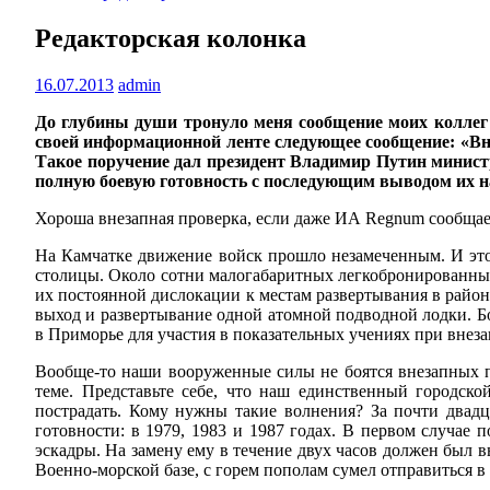
Редакторская колонка
16.07.2013
admin
До глубины души тронуло меня сообщение моих коллег
своей информационной ленте следующее сообщение: «Вн
Такое поручение дал президент Владимир Путин министр
полную боевую готовность с последующим выводом их н
Хороша внезапная проверка, если даже ИА Regnum сообщает 
На Камчатке движение войск прошло незамеченным. И это 
столицы. Около сотни малогабаритных легкобронированных 
их постоянной дислокации к местам развертывания в райо
выход и развертывание одной атомной подводной лодки. Бо
в Приморье для участия в показательных учениях при внеза
Вообще-то наши вооруженные силы не боятся внезапных пр
теме. Представьте себе, что наш единственный городск
пострадать. Кому нужны такие волнения? За почти двад
готовности: в 1979, 1983 и 1987 годах. В первом случа
эскадры. На замену ему в течение двух часов должен был 
Военно-морской базе, с горем пополам сумел отправиться 