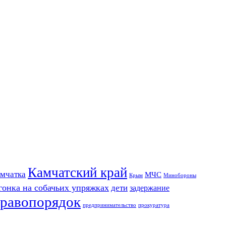
Камчатский край
мчатка
МЧС
Крым
Минобороны
гонка на собачьих упряжках
дети
задержание
равопорядок
предпринимательство
прокуратура