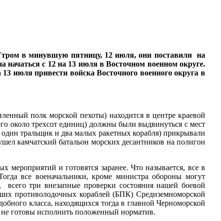
Утром в минувшую пятницу, 12 июля, они поставили на
на начаться с 12 на 13 июля в Восточном военном округе.
 13 июля привести войска Восточного военного округа в
иленный полк морской пехоты) находится в центре краевой
его около трехсот единиц) должны были выдвинуться с мест
 один тральщик и два малых ракетных корабля) прикрывали
 ушел камчатский батальон морских десантников на полигон
 мероприятий и готовятся заранее. Что называется, все в
Тогда все военачальники, кроме министра обороны могут
, всего три внезапные проверки состояния нашей боевой
льших противолодочных кораблей (БПК) Средиземноморской
добного класса, находящихся тогда в главной Черноморской
ь не готовы исполнить положенный норматив.