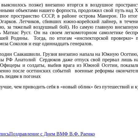
 выяснилось позже) внезапно вторгся в воздушное простран
енными объектами нашего форпоста, продолжил свой путь над Х
ушное пространство СССР, в районе острова Манерон. По ито
гарков. Летчиков, сбивших южно-корейский лайнер, в течение
мо, за тяжелый воздушный бой). Но самую главную внезапну
 Матиас Руст. Он на своем легкомоторном самолетике беспр
шей Родины. Тогда, по итогам «инспекторской проверки» п
юза Соколов и еще одиннадцать генералов.
сподин Саакашвили. Грузия внезапно напала на Южную Осетию,
ны РФ Анатолий Сердюков даже отпуск свой прервал лишь на
. Офицеры и солдаты, выбив врага из Южной Осетии, показ
менно после осетинских событий военные реформы окончател
ть людям в погонах
чше, чем приводить себя в «новый облик» без путешествий и к
пись
Поздравление с Днем ВМФ В.Ф. Раенко