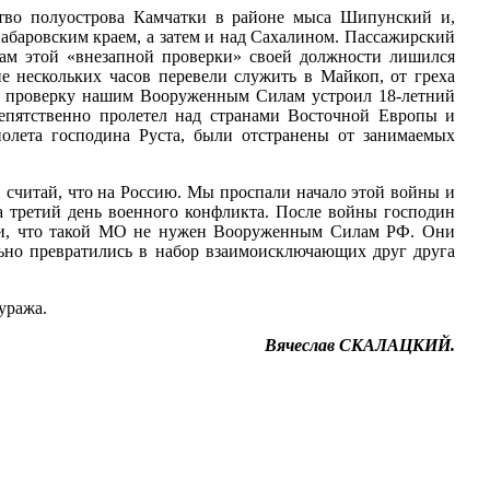
ство полуострова Камчатки в районе мыса Шипунский и,
абаровским краем, а затем и над Сахалином. Пассажирский
гам этой «внезапной проверки» своей должности лишился
 нескольких часов перевели служить в Майкоп, от греха
ю проверку нашим Вооруженным Силам устроил 18-летний
епятственно пролетел над странами Восточной Европы и
олета господина Руста, были отстранены от занимаемых
 считай, что на Россию. Мы проспали начало этой войны и
 третий день военного конфликта. После войны господин
али, что такой МО не нужен Вооруженным Силам РФ. Они
ьно превратились в набор взаимоисключающих друг друга
уража.
Вячеслав СКАЛАЦКИЙ.