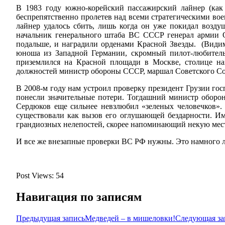
В 1983 году южно-корейский пассажирский лайнер (как
беспрепятственно пролетев над всеми стратегическими во
лайнер удалось сбить, лишь когда он уже покидал возд
начальник генерального штаба ВС СССР генерал армии О
подальше, и наградили орденами Красной Звезды. (Види
юноша из Западной Германии, скромный пилот-любитель
приземлился на Красной площади в Москве, столице на
должностей министр обороны СССР, маршал Советского Со
В 2008-м году нам устроил проверку президент Грузии го
понесли значительные потери. Тогдашний министр оборо
Сердюков еще сильнее невзлюбил «зеленых человечков»
существовали как вызов его оглушающей бездарности. И
грандиозных нелепостей, скорее напоминающий некую мес
И все же внезапные проверки ВС РФ нужны. Это намного лу
Post Views:
54
Навигация по записям
Предыдущая запись
Медведей – в мишеловки!
Следующая за