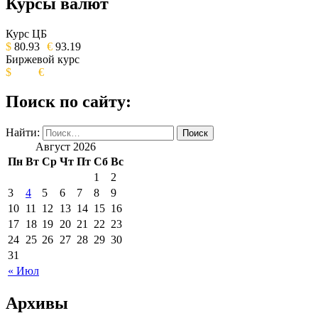
Курсы валют
ОБЩЕСТВЕННО-ПОЛИТИЧЕСКОЕ
ИЗДАНИЕ КАМЧАТСКОГО КРАЯ.
Курс ЦБ
$
80.93
€
93.19
Биржевой курс
$
€
Поиск по сайту:
Найти:
Август 2026
Пн
Вт
Ср
Чт
Пт
Сб
Вс
1
2
3
4
5
6
7
8
9
10
11
12
13
14
15
16
17
18
19
20
21
22
23
24
25
26
27
28
29
30
31
« Июл
Архивы