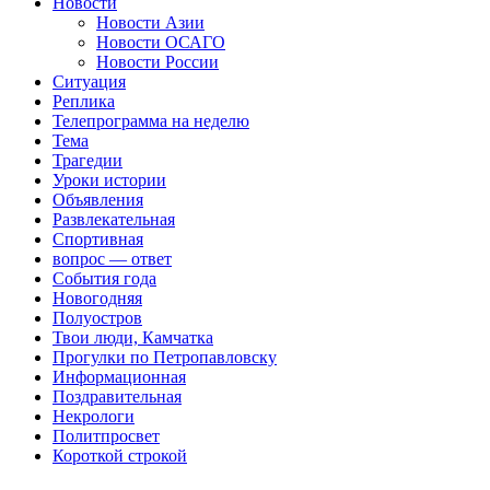
Новости
Новости Азии
Новости ОСАГО
Новости России
Ситуация
Реплика
Телепрограмма на неделю
Тема
Трагедии
Уроки истории
Объявления
Развлекательная
Спортивная
вопрос — ответ
События года
Новогодняя
Полуостров
Твои люди, Камчатка
Прогулки по Петропавловску
Информационная
Поздравительная
Некрологи
Политпросвет
Короткой строкой