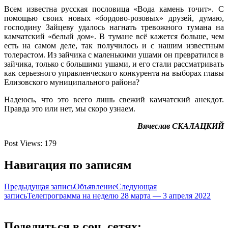
Всем известна русская пословица «Вода камень точит». С
помощью своих новых «бордово-розовых» друзей, думаю,
господину Зайцеву удалось нагнать тревожного тумана на
камчатский «белый дом». В тумане всё кажется больше, чем
есть на самом деле, так получилось и с нашим известным
толерастом. Из зайчика с маленькими ушами он превратился в
зайчика, только с большими ушами, и его стали рассматривать
как серьезного управленческого конкурента на выборах главы
Елизовского муниципального района?
Надеюсь, что это всего лишь свежий камчатский анекдот.
Правда это или нет, мы скоро узнаем.
Вячеслав СКАЛАЦКИЙ
Post Views:
179
Навигация по записям
Предыдущая запись
Объявление
Следующая
запись
Телепрограмма на неделю 28 марта — 3 апреля 2022
Поделиться в соц. сетях: