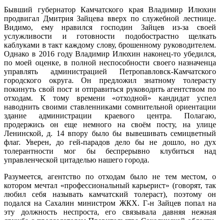
Бывший губернатор Камчатского края Владимир Илюхин
продвигал Дмитрия Зайцева вверх по служебной лестнице.
Видимо, ему нравился господин Зайцев из-за своей
услужливости и готовности подобострастно щелкать
каблуками в такт каждому слову, брошенному руководителем.
Однако в 2016 году Владимир Илюхин наконец-то убедился,
по моей оценке, в полной неспособности своего назначенца
управлять администрацией Петропавловск-Камчатского
городского округа. Он предложил знатному толерасту
покинуть свой пост и отправиться руководить агентством по
отходам. К тому времени «отходной» кандидат успел
наводнить своими ставленниками сомнительной ориентации
здание администрации краевого центра. Полагаю,
продержись он еще немного на своём посту, на улице
Ленинской, д. 14 впору было бы вывешивать семицветный
флаг. Уверен, до гей-парадов дело бы не дошло, но дух
толерантности мог бы беспрерывно клубиться над
управленческой цитаделью нашего города.
Разумеется, агентство по отходам было не тем местом, о
котором мечтал «профессиональный карьерист» (говорят, так
любил себя называть камчатский толераст), поэтому он
подался на Сахалин министром ЖКХ. Г-н Зайцев попал на
эту должность неспроста, его связывала давняя нежная