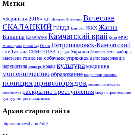
Метки
Вячеслав
«Берингия-2016»
А.И. Деникин
Вилючинск
СКАЛАЦКИЙ
Жанна
ГИБДД
ЖКХ
Елизово
Камчатский край
Бакаева
Камчатка
МЧС
Крым
Петропавловск-Камчатский
Осаго
Минобороны
Новый год
Украина
Татьяна СЕМЕНОВА
выборы
безопасность
СКР
Турция
гонка на собачьих упряжках
дети
выставка
задержание
культура
медицина
нарушителя
кража
конкурс
мошенничество
образование
подростки
политика
правопорядок
полиция
предпринимательство
раскрытие преступления
спорт
строительство
прокуратура
суд
туризм
фестиваль
школа
Архив старого сайта
http://kamvesti.com/old/