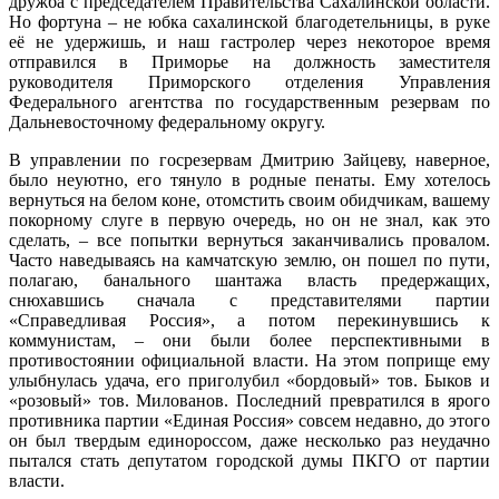
дружба с председателем Правительства Сахалинской области.
Но фортуна – не юбка сахалинской благодетельницы, в руке
её не удержишь, и наш гастролер через некоторое время
отправился в Приморье на должность заместителя
руководителя Приморского отделения Управления
Федерального агентства по государственным резервам по
Дальневосточному федеральному округу.
В управлении по госрезервам Дмитрию Зайцеву, наверное,
было неуютно, его тянуло в родные пенаты. Ему хотелось
вернуться на белом коне, отомстить своим обидчикам, вашему
покорному слуге в первую очередь, но он не знал, как это
сделать, – все попытки вернуться заканчивались провалом.
Часто наведываясь на камчатскую землю, он пошел по пути,
полагаю, банального шантажа власть предержащих,
снюхавшись сначала с представителями партии
«Справедливая Россия», а потом перекинувшись к
коммунистам, – они были более перспективными в
противостоянии официальной власти. На этом поприще ему
улыбнулась удача, его приголубил «бордовый» тов. Быков и
«розовый» тов. Милованов. Последний превратился в ярого
противника партии «Единая Россия» совсем недавно, до этого
он был твердым единороссом, даже несколько раз неудачно
пытался стать депутатом городской думы ПКГО от партии
власти.