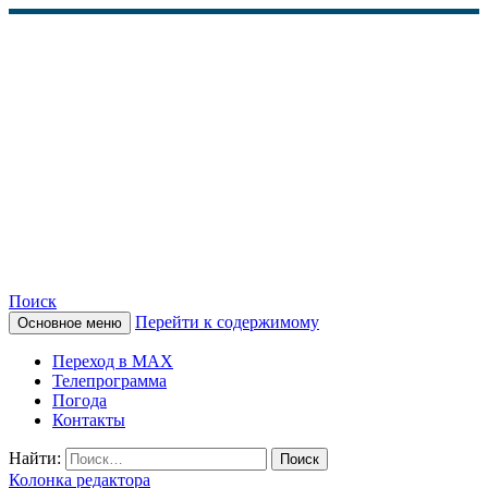
Поиск
Перейти к содержимому
Основное меню
КАМЧАТСКОЕ
Переход в MAX
ИНФОРМАЦИОННОЕ
Телепрограмма
Погода
АГЕНТСТВО (КИА
Контакты
«ВЕСТИ»)
Найти:
Колонка редактора