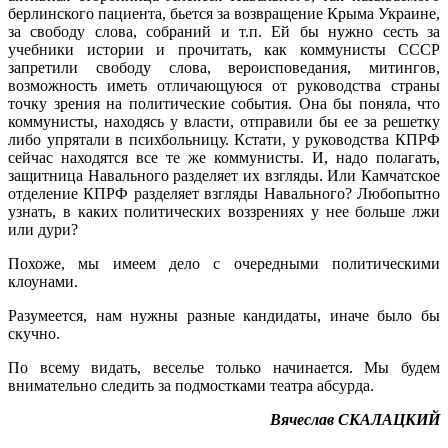
берлинского пациента, бьется за возвращение Крыма Украине,
за свободу слова, собраний и т.п. Ей бы нужно сесть за
учебники истории и прочитать, как коммунисты СССР
запретили свободу слова, вероисповедания, митингов,
возможность иметь отличающуюся от руководства страны
точку зрения на политические события. Она бы поняла, что
коммунисты, находясь у власти, отправили бы ее за решетку
либо упрятали в психбольницу. Кстати, у руководства КПРФ
сейчас находятся все те же коммунисты. И, надо полагать,
защитница Навального разделяет их взгляды. Или Камчатское
отделение КПРФ разделяет взгляды Навального? Любопытно
узнать, в каких политических воззрениях у нее больше лжи
или дури?
Похоже, мы имеем дело с очередными политическими
клоунами.
Разумеется, нам нужны разные кандидаты, иначе было бы
скучно.
По всему видать, веселье только начинается. Мы будем
внимательно следить за подмостками театра абсурда.
Вячеслав СКАЛАЦКИЙ