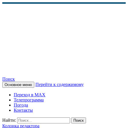
Поиск
Перейти к содержимому
Основное меню
КАМЧАТСКОЕ
Переход в MAX
ИНФОРМАЦИОННОЕ
Телепрограмма
Погода
АГЕНТСТВО (КИА
Контакты
«ВЕСТИ»)
Найти:
Колонка редактора