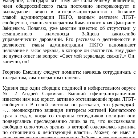
Наверное, благодаря все тому же сильнейшему волнению,
член общероссийского тыла постоянно интервьюирует и
выкладывает видео в интернет-пространство с бывшим
главой администрации ПКГО, видным деятелем ЛГБТ-
сообщества, главным толерастом Камчатского края Дмитрием
Зайцевым. Полагаю, уже многим известно об отсутствии у
семицветного знаменосца Зайцева каких-либо
управленческих дарований. Его рассказы о деятельности в
должности главы администрации ПКГО напоминают
целование в засос зеркала, в которое он смотрится. Ему даже
не нужен ответ на вопрос: «Свет мой зеркальце, скажи?..» Он,
конечно, он!
Георгию Емелину следует помнить: начнешь сотрудничать с
толерастом, сам толерастом станешь.
Удивил еще один сборщик подписей в избирательном округе
№ 2 Андрей Саркисян. Бывший офицер-пограничник
известен нам как юрист, активно отстаивающий права ЛГБТ-
сообщества. В своей листовке он рассказал, что
(цитирую):
«… неоднократно защищал интересы жителей Камчатского
края в судах, когда со стороны сотрудников полиции они
подвергались преследованию лишь за то, что высказывали
свободно свою точку зрения, в которой содержалась критика
по отношению к действующей власти». Может, он имел в
виду горячую поддержку господина Зайцева в его стремлении