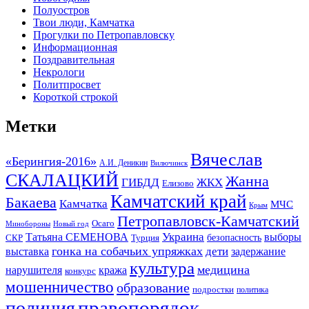
Полуостров
Твои люди, Камчатка
Прогулки по Петропавловску
Информационная
Поздравительная
Некрологи
Политпросвет
Короткой строкой
Метки
Вячеслав
«Берингия-2016»
А.И. Деникин
Вилючинск
СКАЛАЦКИЙ
Жанна
ГИБДД
ЖКХ
Елизово
Камчатский край
Бакаева
Камчатка
МЧС
Крым
Петропавловск-Камчатский
Осаго
Минобороны
Новый год
Украина
Татьяна СЕМЕНОВА
выборы
безопасность
СКР
Турция
гонка на собачьих упряжках
дети
выставка
задержание
культура
медицина
нарушителя
кража
конкурс
мошенничество
образование
подростки
политика
правопорядок
полиция