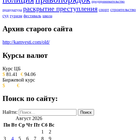
предпринимательство
раскрытие преступления
спорт
строительство
прокуратура
суд
туризм
фестиваль
школа
Архив старого сайта
http://kamvesti.com/old/
Курсы валют
ОБЩЕСТВЕННО-ПОЛИТИЧЕСКОЕ
ИЗДАНИЕ КАМЧАТСКОГО КРАЯ.
Курс ЦБ
$
81.41
€
94.06
Биржевой курс
$
€
Поиск по сайту:
Найти:
Август 2026
Пн
Вт
Ср
Чт
Пт
Сб
Вс
1
2
3
4
5
6
7
8
9