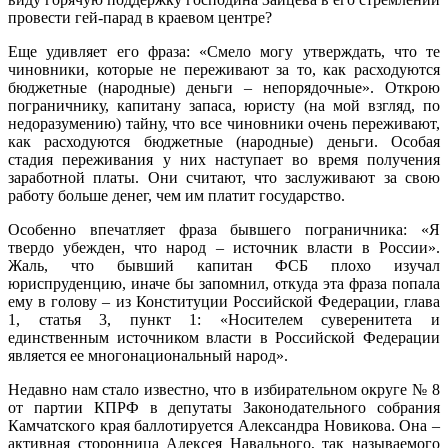
провести гей-парад в краевом центре?
Еще удивляет его фраза: «Смело могу утверждать, что те
чиновники, которые не переживают за то, как расходуются
бюджетные (народные) деньги – непорядочные». Открою
пограничнику, капитану запаса, юристу (на мой взгляд, по
недоразумению) тайну, что все чиновники очень переживают,
как расходуются бюджетные (народные) деньги. Особая
стадия переживания у них наступает во время получения
заработной платы. Они считают, что заслуживают за свою
работу больше денег, чем им платит государство.
Особенно впечатляет фраза бывшего пограничника: «Я
твердо убежден, что народ – источник власти в России».
Жаль, что бывший капитан ФСБ плохо изучал
юриспруденцию, иначе бы запомнил, откуда эта фраза попала
ему в голову – из Конституции Российской Федерации, глава
1, статья 3, пункт 1: «Носителем суверенитета и
единственным источником власти в Российской Федерации
является ее многонациональный народ».
Недавно нам стало известно, что в избирательном округе № 8
от партии КПРФ в депутаты Законодательного собрания
Камчатского края баллотируется Александра Новикова. Она –
активная сторонница Алексея Навального, так называемого