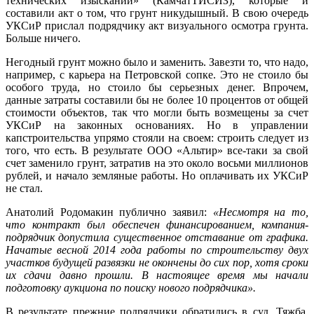
технических изысканий» (КамчатТИСИЗ), которые и
составили акт о том, что грунт никудышный. В свою очередь
УКСиР прислал подрядчику акт визуального осмотра грунта.
Больше ничего.
Негодный грунт можно было и заменить. Завезти то, что надо,
например, с карьера на Петровской сопке. Это не стоило бы
особого труда, но стоило бы серьезных денег. Впрочем,
данные затраты составили бы не более 10 процентов от общей
стоимости объектов, так что могли быть возмещены за счет
УКСиР на законных основаниях. Но в управлении
капстроительства упрямо стояли на своем: строить следует из
того, что есть. В результате ООО «Альтир» все-таки за свой
счет заменило грунт, затратив на это около восьми миллионов
рублей, и начало земляные работы. Но оплачивать их УКСиР
не стал.
Анатолий Родомакин публично заявил:
«Несмотря на то,
что контракт был обеспечен финансированием, компания-
подрядчик допустила существенное отставание от графика.
Начатые весной 2014 года работы по строительству двух
участков будущей развязки не окончены до сих пор, хотя сроки
их сдачи давно прошли. В настоящее время мы начали
подготовку аукциона по поиску нового подрядчика».
В результате прежние подрядчики обратились в суд. Тяжба,