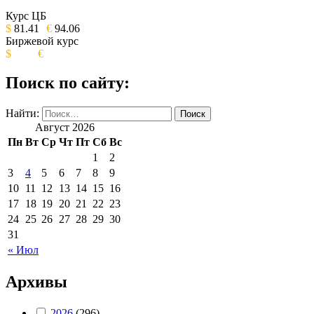
ИЗДАНИЕ КАМЧАТСКОГО КРАЯ.
Курс ЦБ
$
81.41
€
94.06
Биржевой курс
$
€
Поиск по сайту:
Найти:
Август 2026
Пн
Вт
Ср
Чт
Пт
Сб
Вс
1
2
3
4
5
6
7
8
9
10
11
12
13
14
15
16
17
18
19
20
21
22
23
24
25
26
27
28
29
30
31
« Июл
Архивы
2026
(296)