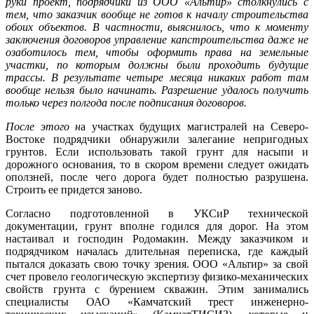
руки проект, подрядчики из ООО «Альтир» столкнулись с
тем, что заказчик вообще не готов к началу строительства
обоих объектов. В частности, выяснилось, что к моменту
заключения договоров управление капстроительства даже не
озаботилось тем, чтобы оформить права на земельные
участки, по которым должны были проходить будущие
трассы. В результате четыре месяца никаких работ там
вообще нельзя было начинать. Разрешение удалось получить
только через полгода после подписания договоров.
После этого н
а участках будущих магистралей на Северо-
Востоке подрядчики обнаружили залегание непригодных
грунтов. Если использовать такой грунт для насыпи и
дорожного основания, то в скором времени следует ожидать
оползней, после чего дорога будет полностью разрушена.
Строить ее придется заново.
Согласно подготовленной в УКСиР технической
документации, грунт вполне годился для дорог. На этом
настаивал и господин Родомакин. Между заказчиком и
подрядчиком началась длительная переписка, где каждый
пытался доказать свою точку зрения. ООО «Альтир» за свой
счет провело геологическую экспертизу физико-механических
свойств грунта с бурением скважин. Этим занимались
специалисты ОАО «Камчатский трест инженерно-