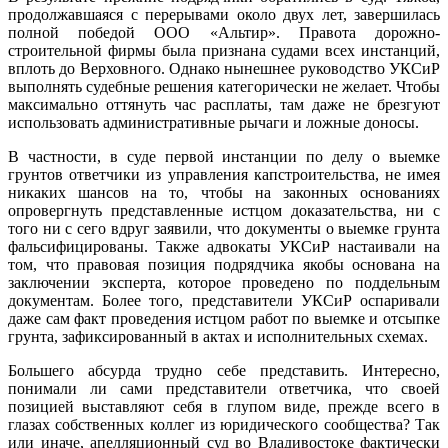
продолжавшаяся с перерывами около двух лет, завершилась
полной победой ООО «Альтир». Правота дорожно-
строительной фирмы была признана судами всех инстанций,
вплоть до Верховного. Однако нынешнее руководство УКСиР
выполнять судебные решения категорически не желает. Чтобы
максимально оттянуть час расплаты, там даже не брезгуют
использовать административные рычаги и ложные доносы.
В частности, в суде первой инстанции по делу о выемке
грунтов ответчики из управления капстроительства, не имея
никаких шансов на то, чтобы на законных основаниях
опровергнуть представленные истцом доказательства, ни с
того ни с сего вдруг заявили, что документы о выемке грунта
фальсифицированы. Также адвокаты УКСиР настаивали на
том, что правовая позиция подрядчика якобы основана на
заключении эксперта, которое проведено по поддельным
документам. Более того, представители УКСиР оспаривали
даже сам факт проведения истцом работ по выемке и отсыпке
грунта, зафиксированный в актах и исполнительных схемах.
Большего абсурда трудно себе представить. Интересно,
понимали ли сами представители ответчика, что своей
позицией выставляют себя в глупом виде, прежде всего в
глазах собственных коллег из юридического сообщества? Так
или иначе, апелляционный суд во Владивостоке фактически