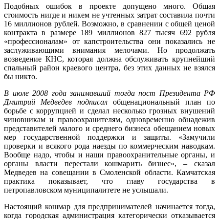
Подобных ошибок в проекте допущено много. Общая
стоимость нигде и никем не учтенных затрат составила почти
16 миллионов рублей. Возможно, в сравнении с общей ценой
контракта в размере 189 миллионов 827 тысяч 692 рубля
«профессионалам» от капстроительства они показались не
заслуживающими внимания мелочами. Но продолжать
возведение КНС, которая должна обслуживать крупнейший
спальный район краевого центра, без этих данных не взялся
бы никто.
В июле 2008 года занимавший тогда пост Президента РФ
Дмитрий Медведев подписал
общенациональный план по
борьбе с коррупцией и сделал несколько грозных внушений
чиновникам и правоохранителям, одновременно обнадежив
представителей малого и среднего бизнеса обещанием новых
мер государственной поддержки и защиты. «Замучили
проверки и всякого рода наезды по коммерческим наводкам.
Вообще надо, чтобы и наши правоохранительные органы, и
органы власти перестали кошмарить бизнес», – сказал
Медведев на совещании в Смоленской области. Камчатская
практика показывает, что главу государства в
петропавловском муниципалитете не услышали.
Настоящий кошмар для предпринимателей начинается тогда,
когда городская администрация категорически отказывается