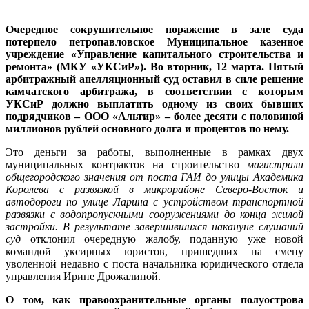
Очередное сокрушительное поражение в зале суда
потерпело петропавловское Муниципальное казенное
учреждение «Управление капитального строительства и
ремонта» (МКУ «УКСиР»). Во вторник, 12 марта. Пятый
арбитражный апелляционный суд оставил в силе решение
камчатского арбитража, в соответствии с которым
УКСиР должно выплатить одному из своих бывших
подрядчиков – ООО «Альтир» – более десяти с половиной
миллионов рублей основного долга и процентов по нему.
Это деньги за работы, выполненные в рамках двух
муниципальных контрактов на строительство
магистрали
общегородского значения от поста ГАИ до улицы Академика
Королева с развязкой в микрорайоне Северо-Восток и
автодороги по улице Ларина с устройством транспортной
развязки с водопропускными сооружениями до конца жилой
застройки. В результате завершившихся накануне слушаний
суд
отклонил очередную жалобу, поданную уже новой
командой уксирных юристов, пришедших на смену
уволенной недавно с поста начальника юридического отдела
управления Ирине Дрожалиной.
О том, как правоохранительные органы полуострова