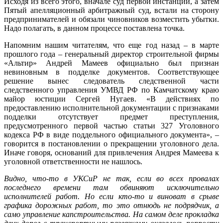
Исходя из всего этого, вначале суд первой инстанции, а затем
Пятый апелляционный арбитражный суд, встали на сторону
предпринимателей и обязали чиновников возместить убытки.
Надо полагать, в данном процессе поставлена точка.
Напомним нашим читателям, что еще год назад – в марте
прошлого года – генеральный директор строительной фирмы
«Альтир» Андрей Мамеев официально был признан
невиновным в подделке документов. Соответствующее
решение вынес следователь следственной части
следственного управления УМВД РФ по Камчатскому краю
майор юстиции Сергей Нугаев. «В действиях по
предоставлению исполнительной документации с признаками
подделки отсутствует предмет преступления,
предусмотренного первой частью статьи 327 Уголовного
кодекса РФ в виде поддельного официального документа», –
говорится в постановлении о прекращении уголовного дела.
Иначе говоря, оснований для привлечения Андрея Мамеева к
уголовной ответственности не нашлось.
Видно, что-то в УКСиР не так, если во всех провалах
последнего времени там обвиняют исключительно
исполнителей работ. Но если кто-то и виноват в срыве
графика дорожных работ, то это отнюдь не подрядчик, а
само управление капстроительства. На самом деле прокладка