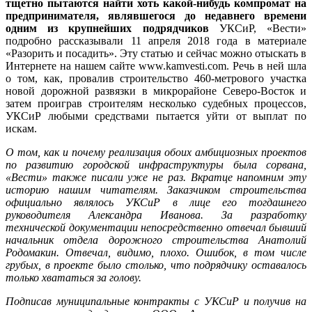
тщетно пытаются найти хоть какой-нибудь компромат на
предпринимателя, являвшегося до недавнего времени
одним из крупнейших подрядчиков
УКСиР, «Вести»
подробно рассказывали 11 апреля 2018 года в материале
«Разорить и посадить». Эту статью и сейчас можно отыскать в
Интернете на нашем сайте www.kamvesti.com. Речь в ней шла
о том, как, провалив строительство 460-метрового участка
новой дорожной развязки в микрорайоне Северо-Восток и
затем проиграв строителям несколько судебных процессов,
УКСиР любыми средствами пытается уйти от выплат по
искам.
О том, как и почему реализация обоих амбициозных проектов
по развитию городской инфраструктуры была сорвана,
«Вести» также писали уже не раз. Вкратце напомним эту
историю нашим читателям. Заказчиком строительства
официально являлось УКСиР в лице его тогдашнего
руководителя Александра Иванова. За разработку
технической документации непосредственно отвечал бывший
начальник отдела дорожного строительства Анатолий
Родомакин. Отвечал, видимо, плохо. Ошибок, в том числе
грубых, в проекте было столько, что подрядчику оставалось
только хвататься за голову.
Подписав муниципальные контракты с УКСиР и получив на