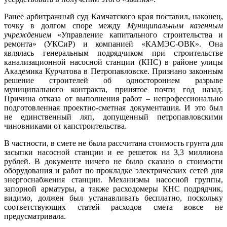
Ранее арбитражный суд Камчатского края поставил, наконец,
точку в долгом споре между
Муниципальным казенным
учреждением
«Управление капитального строительства и
ремонта» (УКСиР) и компанией «КАМЭС-ОВК». Она
являлась генеральным подрядчиком при строительстве
канализационной насосной станции (КНС) в районе улицы
Академика Курчатова в Петропавловске. Признано законным
решение строителей об одностороннем разрыве
муниципального контракта, принятое почти год назад.
Причина отказа от выполнения работ – непрофессионально
подготовленная проектно-сметная документация. И это был
не единственный ляп, допущенный петропавловскими
чиновниками от капстроительства.
В частности, в смете не была рассчитана стоимость грунта для
засыпки насосной станции и ее решеток на 3,3 миллиона
рублей. В документе ничего не было сказано о стоимости
оборудования и работ по прокладке электрических сетей для
энергоснабжения станции. Механизмы насосной группы,
запорной арматуры, а также расходомеры КНС подрядчик,
видимо, должен был устанавливать бесплатно, поскольку
соответствующих статей расходов смета вовсе не
предусматривала.