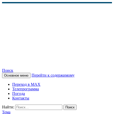
Поиск
Перейти к содержимому
Основное меню
КАМЧАТСКОЕ
Переход в MAX
ИНФОРМАЦИОННОЕ
Телепрограмма
Погода
АГЕНТСТВО (КИА
Контакты
«ВЕСТИ»)
Найти:
Тема