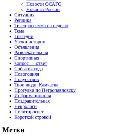
Новости ОСАГО
Новости России
Ситуация
Реплика
Телепрограмма на неделю
Тема
Трагедии
Уроки истории
Объявления
Развлекательная
Спортивная
вопрос — ответ
События года
Новогодняя
Полуостров
Твои люди, Камчатка
Прогулки по Петропавловску
Информационная
Поздравительная
Некрологи
Политпросвет
Короткой строкой
Метки