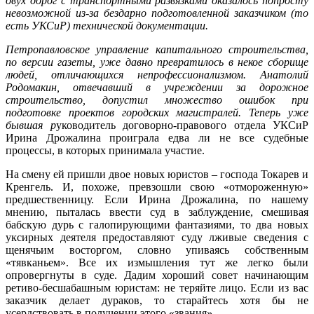
двух дорог с транспортными развязками оказалось попросту
невозможной из-за бездарно подготовленной заказчиком (то
есть УКСиР) технической документации.
Петропавловское управление капитального строительства,
по версии газеты, уже давно превратилось в некое сборище
людей, отличающихся непрофессионализмом. Анатолий
Родомакин, отвечавший в учреждении за дорожное
строительство, допустил множество ошибок при
подготовке проектов городских магистралей. Теперь уже
бывшая р
уководитель договорно-правового отдела УКСиР
Ирина Дрожалина проиграла едва ли не все судебные
процессы, в которых принимала участие.
На смену ей пришли двое новых юристов – господа Токарев и
Кренгель. И, похоже, превзошли свою «отмороженную»
предшественницу. Если Ирина Дрожалина, по нашему
мнению, пыталась ввести суд в заблуждение, смешивая
бабскую дурь с галопирующими фантазиями, то два новых
уксирных деятеля предоставляют суду лживые сведения с
щенячьим восторгом, словно упиваясь собственным
«тявканьем». Все их измышления тут же легко были
опровергнуты в суде. Дадим хороший совет начинающим
ретиво-бесшабашным юристам: не теряйте лицо. Если из вас
заказчик делает дураков, то старайтесь хотя бы не
усердствовать в получении этого «звания».