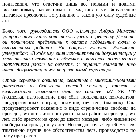
подтвердил, что ответчик лишь все новыми и новыми
возражениями, заявлениями и ходатайствами безуспешно
пытается преодолеть вступившие в законную силу судебные
акты.
Более того,
руководителя ООО «Альтир» Андрея Мамеева
уксирное начальство попыталось упечь за решетку. Дескать,
он попытался предъявить к оплате поддельные акты о
выполненных работах. На допросе господин Родомакин
утверждал: «В ходе изучения исполнительной документации у
меня возникли сомнения в объемах и качестве выполненных
подрядчиком работ на объекте. Я обратил внимание, что
часть документации носит фиктивный характер».
Столь серьезные обвинения, связанные с многомиллионными
расходами из бюджета краевой столицы, привели к
возбуждению уголовного дела по статье 327 УК РФ
(п
одделка, изготовление или сбыт поддельных документов,
государственных наград, штампов, печатей, бланков). Она
предусматривает наказание в виде ограничения свободы на
срок до двух лет, либо принудительных работ на срок до двух
лет, либо арестом на срок до шести месяцев, либо лишением
свободы на срок до двух лет. Но следователь Сергей Нугаев,
тщательно изучив все обстоятельства дела, производство по
нему прекратил.