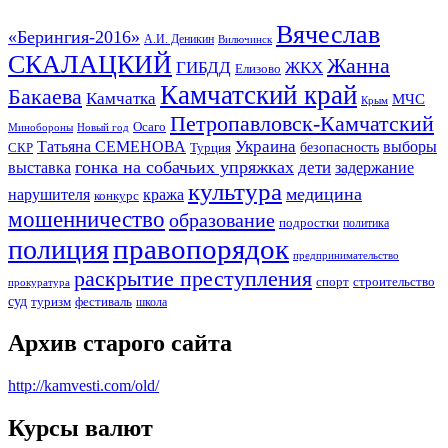
Вячеслав
«Берингия-2016»
А.И. Деникин
Вилючинск
СКАЛАЦКИЙ
Жанна
ГИБДД
ЖКХ
Елизово
Камчатский край
Бакаева
Камчатка
МЧС
Крым
Петропавловск-Камчатский
Осаго
Минобороны
Новый год
Украина
Татьяна СЕМЕНОВА
выборы
безопасность
СКР
Турция
гонка на собачьих упряжках
дети
выставка
задержание
культура
медицина
нарушителя
кража
конкурс
мошенничество
образование
подростки
политика
правопорядок
полиция
предпринимательство
раскрытие преступления
спорт
строительство
прокуратура
суд
туризм
фестиваль
школа
Архив старого сайта
http://kamvesti.com/old/
Курсы валют
ОБЩЕСТВЕННО-ПОЛИТИЧЕСКОЕ