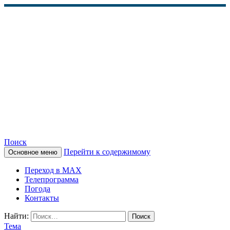
Поиск
Перейти к содержимому
Основное меню
КАМЧАТСКОЕ
Переход в MAX
ИНФОРМАЦИОННОЕ
Телепрограмма
Погода
АГЕНТСТВО (КИА
Контакты
«ВЕСТИ»)
Найти:
Тема