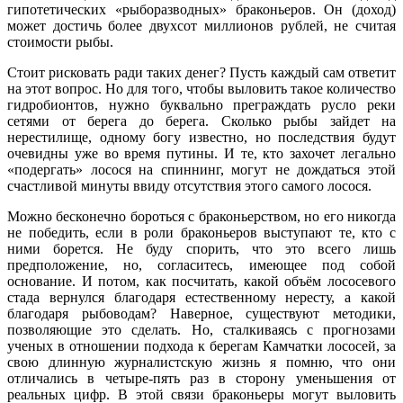
гипотетических «рыборазводных» браконьеров. Он (доход)
может достичь более двухсот миллионов рублей, не считая
стоимости рыбы.
Стоит рисковать ради таких денег? Пусть каждый сам ответит
на этот вопрос. Но для того, чтобы выловить такое количество
гидробионтов, нужно буквально преграждать русло реки
сетями от берега до берега. Сколько рыбы зайдет на
нерестилище, одному богу известно, но последствия будут
очевидны уже во время путины. И те, кто захочет легально
«подергать» лосося на спиннинг, могут не дождаться этой
счастливой минуты ввиду отсутствия этого самого лосося.
Можно бесконечно бороться с браконьерством, но его никогда
не победить, если в роли браконьеров выступают те, кто с
ними борется. Не буду спорить, что это всего лишь
предположение, но, согласитесь, имеющее под собой
основание. И потом, как посчитать, какой объём лососевого
стада вернулся благодаря естественному нересту, а какой
благодаря рыбоводам? Наверное, существуют методики,
позволяющие это сделать. Но, сталкиваясь с прогнозами
ученых в отношении подхода к берегам Камчатки лососей, за
свою длинную журналистскую жизнь я помню, что они
отличались в четыре-пять раз в сторону уменьшения от
реальных цифр. В этой связи браконьеры могут выловить