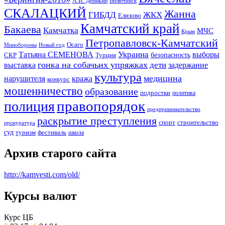
А.И. Деникин
Вилючинск
СКАЛАЦКИЙ
Жанна
ГИБДД
ЖКХ
Елизово
Камчатский край
Бакаева
Камчатка
МЧС
Крым
Петропавловск-Камчатский
Осаго
Минобороны
Новый год
Украина
Татьяна СЕМЕНОВА
выборы
безопасность
СКР
Турция
гонка на собачьих упряжках
дети
выставка
задержание
культура
медицина
нарушителя
кража
конкурс
мошенничество
образование
подростки
политика
правопорядок
полиция
предпринимательство
раскрытие преступления
спорт
строительство
прокуратура
суд
туризм
фестиваль
школа
Архив старого сайта
http://kamvesti.com/old/
Курсы валют
ОБЩЕСТВЕННО-ПОЛИТИЧЕСКОЕ
ИЗДАНИЕ КАМЧАТСКОГО КРАЯ.
Курс ЦБ