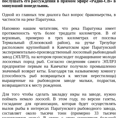
послушать его рассуждения в прямом эфире «Радио-СВ» в
минувший понедельник.
Одной из главных тем диалога был вопрос браконьерства, в
частности на реке Паратунка.
Напомню нашим читателям, что река Паратунка имеет
протяженность чуть более тридцати километров. В её
верховьях, примерно в трех километрах от поселка
Термальный (Елизовский район), на ручье Трезубце
расположен крупнейший в Камчатском крае Паратунский
экспериментально-производственный лососевый рыбоводный
завод (ЭПЛРЗ), на котором происходит подращивание молоди
лососевых пород рыб. Согласно сведениям самого ЭПЛРЗ
предприятие первым на Камчатке получило промышленно
значимый возврат кеты. Благодаря так называемому хомингу
(способность рыб возвращаться к местам нерестилища)
выращенные на рыбоводном заводе мальки, подрастая,
возвращаются к месту рождения.
Для того чтобы сделать закладку икры на заводе, нужно
поймать немало лососей. В этом году, по версии газеты,
госзадание для организации, которая будет осуществлять
вылов рыбы в интересах Паратунского рыбоводного завода,
составляет около тысячи тонн (примерно 33 тысячи
килограммов икры). В связи с этим существует большой