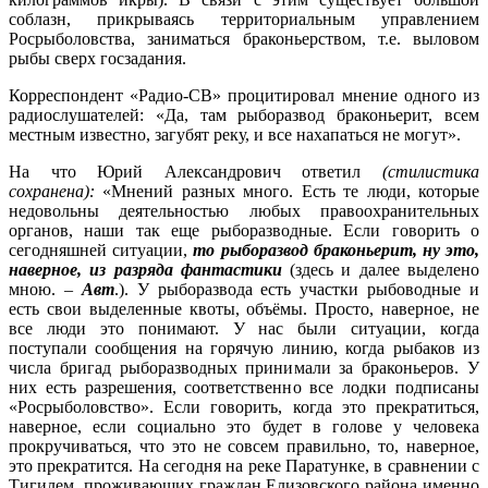
соблазн, прикрываясь территориальным управлением
Росрыболовства, заниматься браконьерством, т.е. выловом
рыбы сверх госзадания.
Корреспондент «Радио-СВ» процитировал мнение одного из
радиослушателей: «Да, там рыборазвод браконьерит, всем
местным известно, загубят реку, и все нахапаться не могут».
На что Юрий Александрович ответил
(стилистика
сохранена):
«Мнений разных много. Есть те люди, которые
недовольны деятельностью любых правоохранительных
органов, наши так еще рыборазводные. Если говорить о
сегодняшней ситуации,
то рыборазвод браконьерит, ну это,
наверное, из разряда фантастики
(здесь и далее выделено
мною. –
Авт
.). У рыборазвода есть участки рыбоводные и
есть свои выделенные квоты, объёмы. Просто, наверное, не
все люди это понимают. У нас были ситуации, когда
поступали сообщения на горячую линию, когда рыбаков из
числа бригад рыборазводных принимали за браконьеров. У
них есть разрешения, соответственно все лодки подписаны
«Росрыболовство». Если говорить, когда это прекратиться,
наверное, если социально это будет в голове у человека
прокручиваться, что это не совсем правильно, то, наверное,
это прекратится. На сегодня на реке Паратунке, в сравнении с
Тигилем, проживающих граждан Елизовского района именно