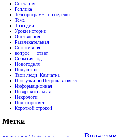
Ситуация
Реплика
Телепрограмма на неделю
Тема
Трагедии
Уроки истории
Объявления
Развлекательная
Спортивная
вопрос — ответ
События года
Новогодняя
Полуостров
Твои люди, Камчатка
Прогулки по Петропавловску
Информационная
Поздравительная
Некрологи
Политпросвет
Короткой строкой
Метки
Вячеслав
«Берингия-2016»