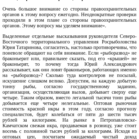
Очень большое внимание со стороны правоохранительных
органов к этому вопросу ежегодно. Неоднократные проверки
проходили в этом плане со стороны правоохранительных
органов. Этому вопросу мы уделяем внимание».
Выделенные отдельные высказывания руководителя Северо-
Восточного территориального управления Росрыболовства
Юрия Татаринова, согласитесь, настолько противоречивы, что
поневоле обращают на себя внимание. Если «рыборазвод» не
браконьерит или, правильнее сказать, под его «крышей» не
браконьерят, то почему тогда Юрий Александрович
рассказывает, как они ловят браконьеров, работающих именно
на «рыборазвод»? Сколько туда контролеров не посылай,
искушение слишком велико. Допустим, на каждую добытую
тонну рыбы, согласно государственному заданию,
организация, осуществляющая вылов, добывает сверху еще
четыре. Таким образом, вместо легальной тысячи тонн рыбы
добывается еще четыре нелегальные. Оптовая рыночная
стоимость красной икры в этом году, согласно прогнозу
специалистов, будет колебаться от пяти до шести тысяч
рублей за килограмм. На рынке в Петропавловске-
Камчатском свежая икра, продаваемая в розницу, уже стоит
восемь с половиной тысяч рублей за килограмм. Исходя из
оптовых цен, посчитаем ожидаемый чистый доход