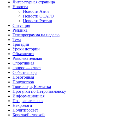
Литературная страница
Новости
Новости Азии
Новости ОСАГО
Новости России
Ситуация
Реплика
Телепрограмма на неделю
Тема
Трагедии
Уроки истории
Объявления
Развлекательная
Спортивная
вопрос — ответ
События года
Новогодняя
Полуостров
Твои люди, Камчатка
Прогулки по Петропавловску
Информационная
Поздравительная
Некрологи
Политпросвет
Короткой строкой