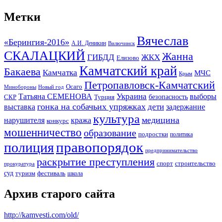
Метки
Вячеслав
«Берингия-2016»
А.И. Деникин
Вилючинск
СКАЛАЦКИЙ
Жанна
ГИБДД
ЖКХ
Елизово
Камчатский край
Бакаева
Камчатка
МЧС
Крым
Петропавловск-Камчатский
Осаго
Минобороны
Новый год
Украина
Татьяна СЕМЕНОВА
выборы
безопасность
СКР
Турция
гонка на собачьих упряжках
дети
выставка
задержание
культура
медицина
нарушителя
кража
конкурс
мошенничество
образование
подростки
политика
правопорядок
полиция
предпринимательство
раскрытие преступления
спорт
строительство
прокуратура
суд
туризм
фестиваль
школа
Архив старого сайта
http://kamvesti.com/old/