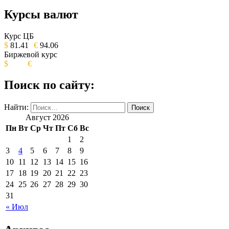
Курсы валют
ОБЩЕСТВЕННО-ПОЛИТИЧЕСКОЕ
ИЗДАНИЕ КАМЧАТСКОГО КРАЯ.
Курс ЦБ
$
81.41
€
94.06
Биржевой курс
$
€
Поиск по сайту:
Найти:
Август 2026
Пн
Вт
Ср
Чт
Пт
Сб
Вс
1
2
3
4
5
6
7
8
9
10
11
12
13
14
15
16
17
18
19
20
21
22
23
24
25
26
27
28
29
30
31
« Июл