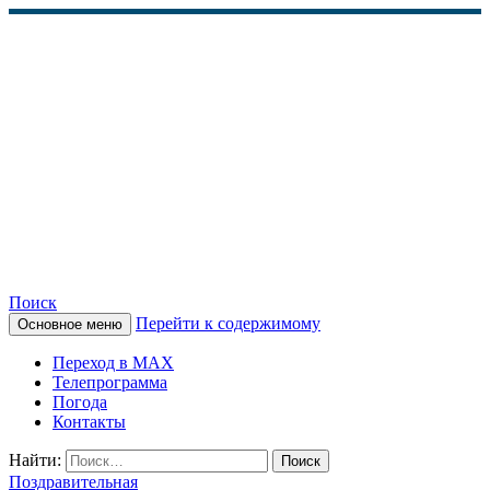
Поиск
Перейти к содержимому
Основное меню
КАМЧАТСКОЕ
Переход в MAX
ИНФОРМАЦИОННОЕ
Телепрограмма
Погода
АГЕНТСТВО (КИА
Контакты
«ВЕСТИ»)
Найти:
Поздравительная