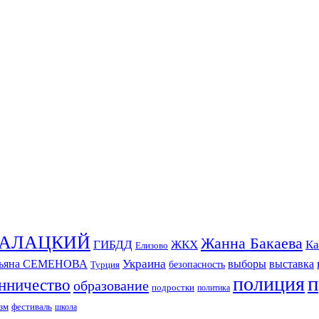
СКАЛАЦКИЙ
Жанна Бакаева
ГИБДД
ЖКХ
Ка
Елизово
Украина
тьяна СЕМЕНОВА
выборы
выставка
безопасность
Турция
п
полиция
нничество
образование
подростки
политика
зм
фестиваль
школа