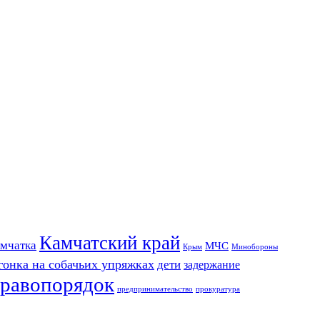
Камчатский край
мчатка
МЧС
Крым
Минобороны
гонка на собачьих упряжках
дети
задержание
равопорядок
предпринимательство
прокуратура