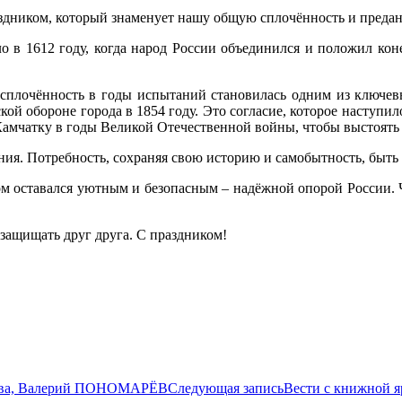
здником, который знаменует нашу общую сплочённость и преданн
о в 1612 году, когда народ России объединился и положил ко
 сплочённость в годы испытаний становилась одним из ключев
ой обороне города в 1854 году. Это согласие, которое наступи
 Камчатку в годы Великой Отечественной войны, чтобы выстоять
ения. Потребность, сохраняя свою историю и самобытность, быт
м оставался уютным и безопасным – надёжной опорой России. 
 защищать друг друга. С праздником!
ства, Валерий ПОНОМАРЁВ
Следующая запись
Вести с книжной 