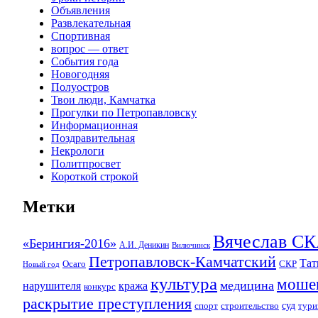
Объявления
Развлекательная
Спортивная
вопрос — ответ
События года
Новогодняя
Полуостров
Твои люди, Камчатка
Прогулки по Петропавловску
Информационная
Поздравительная
Некрологи
Политпросвет
Короткой строкой
Метки
Вячеслав 
«Берингия-2016»
А.И. Деникин
Вилючинск
Петропавловск-Камчатский
Та
Осаго
СКР
Новый год
культура
моше
медицина
нарушителя
кража
конкурс
раскрытие преступления
суд
спорт
строительство
тури