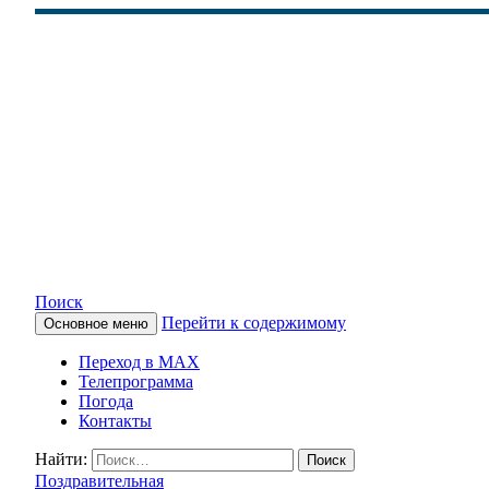
Поиск
Перейти к содержимому
Основное меню
КАМЧАТСКОЕ ИНФОРМАЦ
Переход в MAX
Телепрограмма
Погода
Контакты
Найти:
Поздравительная