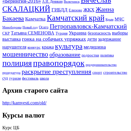
Вячеслав
«Берингия-2016»
А.И. Деникин
Вилючинск
СКАЛАЦКИЙ
Жанна
ГИБДД
ЖКХ
Елизово
Камчатский край
Бакаева
Камчатка
МЧС
Крым
Петропавловск-Камчатский
Осаго
Минобороны
Новый год
Украина
Татьяна СЕМЕНОВА
выборы
безопасность
СКР
Турция
гонка на собачьих упряжках
дети
выставка
задержание
культура
медицина
нарушителя
кража
конкурс
мошенничество
образование
подростки
политика
правопорядок
полиция
предпринимательство
раскрытие преступления
спорт
строительство
прокуратура
суд
туризм
фестиваль
школа
Архив старого сайта
http://kamvesti.com/old/
Курсы валют
ОБЩЕСТВЕННО-ПОЛИТИЧЕСКОЕ
ИЗДАНИЕ КАМЧАТСКОГО КРАЯ.
Курс ЦБ