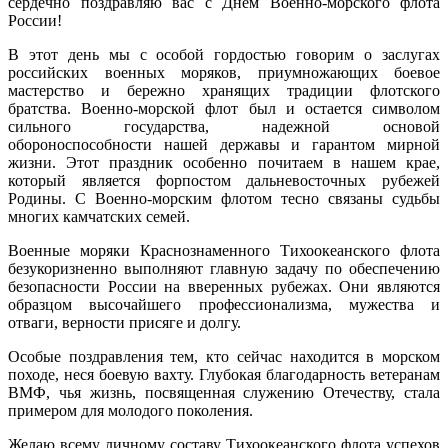
сердечно поздравляю вас с Днем Военно-морского флота
России!
В этот день мы с особой гордостью говорим о заслугах
российских военных моряков, приумножающих боевое
мастерство и бережно хранящих традиции флотского
братства. Военно-морской флот был и остается символом
сильного государства, надежной основой
обороноспособности нашей державы и гарантом мирной
жизни. Этот праздник особенно почитаем в нашем крае,
который является форпостом дальневосточных рубежей
Родины. С Военно-морским флотом тесно связаны судьбы
многих камчатских семей.
Военные моряки Краснознаменного Тихоокеанского флота
безукоризненно выполняют главную задачу по обеспечению
безопасности России на вверенных рубежах. Они являются
образцом высочайшего профессионализма, мужества и
отваги, верности присяге и долгу.
Особые поздравления тем, кто сейчас находится в морском
походе, неся боевую вахту. Глубокая благодарность ветеранам
ВМФ, чья жизнь, посвященная служению Отечеству, стала
примером для молодого поколения.
Желаю всему личному составу Тихоокеанского флота успехов