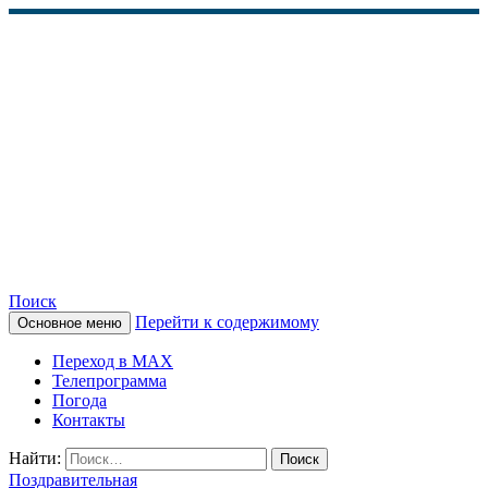
Поиск
Перейти к содержимому
Основное меню
КАМЧАТСКОЕ
Переход в MAX
ИНФОРМАЦИОННОЕ
Телепрограмма
Погода
АГЕНТСТВО (КИА
Контакты
«ВЕСТИ»)
Найти:
Поздравительная