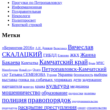
Прогулки по Петропавловску
Информационная
Поздравительная
Некрологи
Политпросвет
Короткой строкой
Метки
Вячеслав
«Берингия-2016»
А.И. Деникин
Вилючинск
СКАЛАЦКИЙ
Жанна
ГИБДД
ЖКХ
Елизово
Камчатский край
Бакаева
Камчатка
МЧС
Крым
Петропавловск-Камчатский
Осаго
Минобороны
Новый год
Украина
Татьяна СЕМЕНОВА
выборы
безопасность
СКР
Турция
гонка на собачьих упряжках
дети
выставка
задержание
культура
медицина
нарушителя
кража
конкурс
мошенничество
образование
подростки
политика
правопорядок
полиция
предпринимательство
раскрытие преступления
спорт
строительство
прокуратура