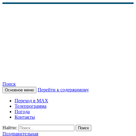
Поиск
Перейти к содержимому
Основное меню
КАМЧАТСКОЕ
Переход в MAX
ИНФОРМАЦИОННОЕ
Телепрограмма
Погода
АГЕНТСТВО (КИА
Контакты
«ВЕСТИ»)
Найти:
Поздравительная