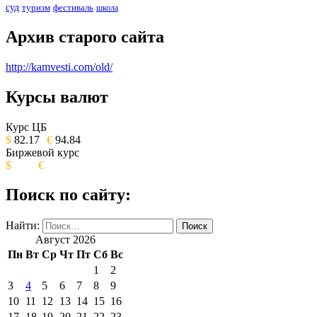
суд
туризм
фестиваль
школа
Архив старого сайта
http://kamvesti.com/old/
Курсы валют
ОБЩЕСТВЕННО-ПОЛИТИЧЕСКОЕ
ИЗДАНИЕ КАМЧАТСКОГО КРАЯ.
Курс ЦБ
$
82.17
€
94.84
Биржевой курс
$
€
Поиск по сайту:
Найти:
Август 2026
Пн
Вт
Ср
Чт
Пт
Сб
Вс
1
2
3
4
5
6
7
8
9
10
11
12
13
14
15
16
17
18
19
20
21
22
23