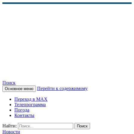
Поиск
Перейти к содержимому
Основное меню
КАМЧАТСКОЕ
Переход в MAX
ИНФОРМАЦИОННОЕ
Телепрограмма
Погода
АГЕНТСТВО (КИА
Контакты
«ВЕСТИ»)
Найти:
Новости