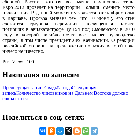
сборной России, которая все матчи группового этапа
Евро-2012 проведет на территории Польши, сменить место
проживания. В данный момент им является отель «Бристоль»
в Варшаве. Просьба вызвана тем, что 10 июня у его стен
состоится траурная церемония, посвященная памяти
погибших в авиакатастрофе Ту-154 под Смоленском в 2010
году, в которой погибло почти все высшее руководство
страны, в том числе президент Лех Качиньский. О реакции
российской стороны на предложение польских властей пока
ничего не известно.
Post Views:
106
Навигация по записям
Предыдущая запись
Свадьба года
Следующая
запись
Количество чиновников на Дальнем Востоке должно
сократиться
Поделиться в соц. сетях: