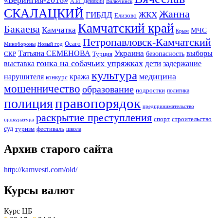
А.И. Деникин
Вилючинск
СКАЛАЦКИЙ
Жанна
ГИБДД
ЖКХ
Елизово
Камчатский край
Бакаева
Камчатка
МЧС
Крым
Петропавловск-Камчатский
Осаго
Минобороны
Новый год
Украина
Татьяна СЕМЕНОВА
выборы
безопасность
СКР
Турция
гонка на собачьих упряжках
дети
выставка
задержание
культура
медицина
нарушителя
кража
конкурс
мошенничество
образование
подростки
политика
правопорядок
полиция
предпринимательство
раскрытие преступления
спорт
строительство
прокуратура
суд
туризм
фестиваль
школа
Архив старого сайта
http://kamvesti.com/old/
Курсы валют
ОБЩЕСТВЕННО-ПОЛИТИЧЕСКОЕ
ИЗДАНИЕ КАМЧАТСКОГО КРАЯ.
Курс ЦБ