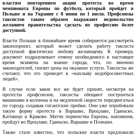
властям повторением акции протеста во время
чемпионата Европы по футболу, который пройдет в
Польше и на Украине с 8 июня по 1 июля.
Профсоюзы
таксистов таким образом выражают недовольство
желанием правительства сделать их профессию более
доступной.
Власти Польши в ближайшее время собираются рассмотреть
законопроект, который может сделать работу таксиста
доступной фактически любому желающему. К примеру,
документ подразумевает отмену необходимого в настоящее
время экзамена на знание города, что, по мнению
законодателей, снизит цены на оказание услуги. Таксисты же
считают, что это приведет к «наплыву недобросовестных
людей».
В случае если закон все же будет принят, несмотря на
протесты профсоюзов, таксисты обещают построиться
машинами в колонны и на медленной скорости передвигаться
по городу, создавая гигантские пробки. Они уже опробовали
такую форму протеста в Варшаве, Вроцлаве, Гданьске,
Катовице и Кракове. Матчи первенства Европы, напомним,
пройдут во Вроцлаве, Гданьске, Варшаве и Познани.
Также стало известно, что польские власти предложили