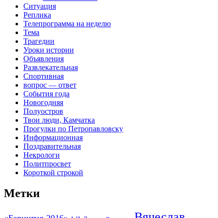
Ситуация
Реплика
Телепрограмма на неделю
Тема
Трагедии
Уроки истории
Объявления
Развлекательная
Спортивная
вопрос — ответ
События года
Новогодняя
Полуостров
Твои люди, Камчатка
Прогулки по Петропавловску
Информационная
Поздравительная
Некрологи
Политпросвет
Короткой строкой
Метки
Вячеслав
«Берингия-2016»