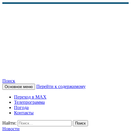
Поиск
Перейти к содержимому
Основное меню
КАМЧАТСКОЕ
Переход в MAX
ИНФОРМАЦИОННОЕ
Телепрограмма
Погода
АГЕНТСТВО (КИА
Контакты
«ВЕСТИ»)
Найти:
Новости