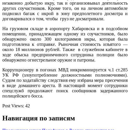
незаконно добытую икру, так и организовывал деятельность
других соучастников. Кроме того, он на личном автомобиле
подвозил багаж с икрой в зону предполетного досмотра и
договаривался о том, чтобы груз не досматривали.
На грузовом складе в аэропорту Хабаровска и в подсобном
помещении, принадлежащем одному из соучастников, было
обнаружено около 300 килограммов икры, которая была
подготовлена к отправке. Рыночная стоимость изъятого —
около 18 миллионов рублей. Также в служебном кабинете в
ходе обыска предприимчивого сотрудника полиции было
обнаружено огнестрельное оружие и патроны.
Коррупционеру в погонах МВД инкриминируется ч.1 ст.285
УК РФ (злоупотребление должностными полномочиями).
Судом по ходатайству следствия ему избрана мера пресечения
в виде домашнего ареста. В настоящий момент сотрудники
спецслужб продолжают поиск сообщников задержанного
полицейского босса.
Post Views:
42
Навигация по записям