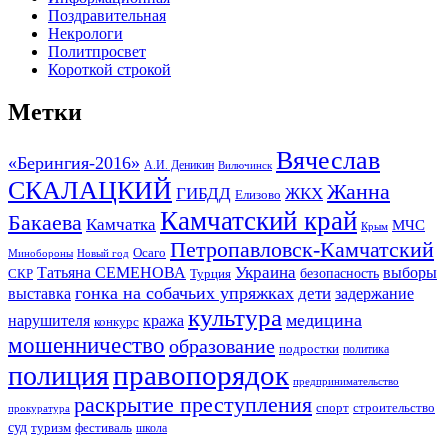
Поздравительная
Некрологи
Политпросвет
Короткой строкой
Метки
Вячеслав
«Берингия-2016»
А.И. Деникин
Вилючинск
СКАЛАЦКИЙ
Жанна
ГИБДД
ЖКХ
Елизово
Камчатский край
Бакаева
Камчатка
МЧС
Крым
Петропавловск-Камчатский
Осаго
Минобороны
Новый год
Украина
Татьяна СЕМЕНОВА
выборы
безопасность
СКР
Турция
гонка на собачьих упряжках
дети
выставка
задержание
культура
медицина
нарушителя
кража
конкурс
мошенничество
образование
подростки
политика
правопорядок
полиция
предпринимательство
раскрытие преступления
спорт
строительство
прокуратура
суд
туризм
фестиваль
школа