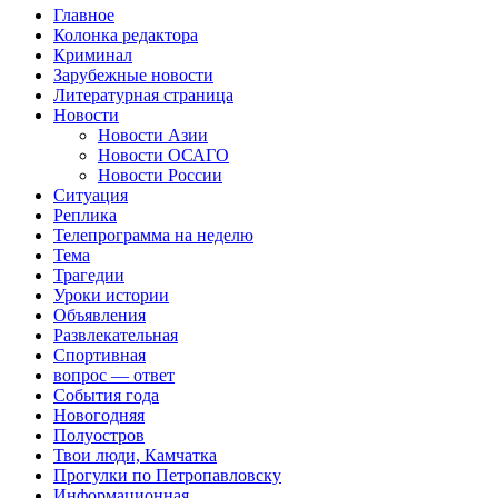
Главное
Колонка редактора
Криминал
Зарубежные новости
Литературная страница
Новости
Новости Азии
Новости ОСАГО
Новости России
Ситуация
Реплика
Телепрограмма на неделю
Тема
Трагедии
Уроки истории
Объявления
Развлекательная
Спортивная
вопрос — ответ
События года
Новогодняя
Полуостров
Твои люди, Камчатка
Прогулки по Петропавловску
Информационная