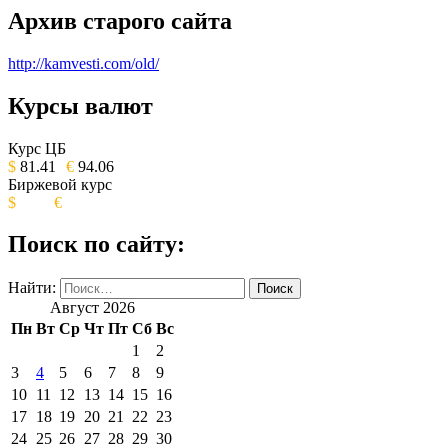
Архив старого сайта
http://kamvesti.com/old/
Курсы валют
ОБЩЕСТВЕННО-ПОЛИТИЧЕСКОЕ
ИЗДАНИЕ КАМЧАТСКОГО КРАЯ.
Курс ЦБ
$
81.41
€
94.06
Биржевой курс
$
€
Поиск по сайту:
Найти:
Август 2026
Пн
Вт
Ср
Чт
Пт
Сб
Вс
1
2
3
4
5
6
7
8
9
10
11
12
13
14
15
16
17
18
19
20
21
22
23
24
25
26
27
28
29
30