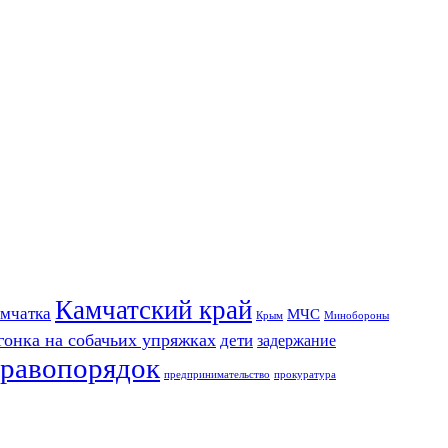
Камчатский край
мчатка
МЧС
Крым
Минобороны
гонка на собачьих упряжках
дети
задержание
равопорядок
предпринимательство
прокуратура