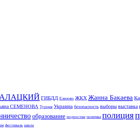
СКАЛАЦКИЙ
Жанна Бакаева
ГИБДД
ЖКХ
Ка
Елизово
Украина
тьяна СЕМЕНОВА
выборы
выставка
безопасность
Турция
п
полиция
нничество
образование
подростки
политика
зм
фестиваль
школа