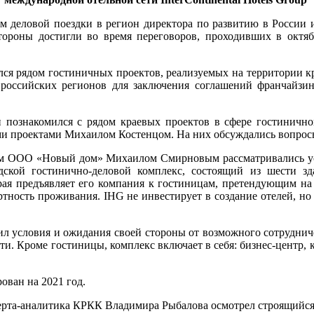
 деловой поездки в регион директора по развитию в России и 
тороны достигли во время переговоров, проходивших в октя
я рядом гостиничных проектов, реализуемых на территории края,
 российских регионов для заключения соглашений франчайзи
и познакомился с рядом краевых проектов в сфере гостиничног
и проектами Михаилом Костенцом. На них обсуждались вопросы
ом ООО «Новый дом» Михаилом Смирновым рассматривались ус
дской гостинично-деловой комплекс, состоящий из шести з
которая предъявляет его компания к гостиницам, претендующим н
ртность проживания. IHG не инвестирует в создание отелей, но
условия и ожидания своей стороны от возможного сотрудничес
ти. Кроме гостиницы, комплекс включает в себя: бизнес-центр, к
ован на 2021 год.
рта-аналитика КРКК Владимира Рыбалова осмотрел строящийся 