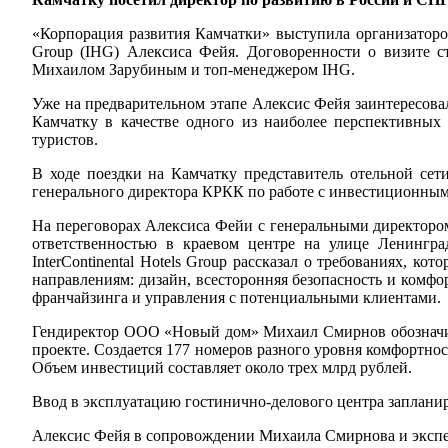
«Корпорация развития Камчатки» выступила организатором
Group (IHG) Алексиса Фейя. Договоренности о визите с
Михаилом Зарубиным и топ-менеджером IHG.
Уже на предварительном этапе Алексис Фейя заинтересовалс
Камчатку в качестве одного из наиболее перспективных
туристов.
В ходе поездки на Камчатку представитель отельной сет
генерального директора КРКК по работе с инвестиционным
На переговорах Алексиса Фейи с генеральными директор
ответственностью в краевом центре на улице Ленингра
InterContinental Hotels Group рассказал о требованиях, 
направлениям: дизайн, всесторонняя безопасность и комфо
франчайзинга и управления с потенциальными клиентами.
Гендиректор ООО «Новый дом» Михаил Смирнов обозначил 
проекте. Создается 177 номеров разного уровня комфортнос
Объем инвестиций составляет около трех млрд рублей.
Ввод в эксплуатацию гостинично-делового центра запланир
Алексис Фейя в сопровождении Михаила Смирнова и экспе