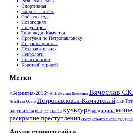
Развлекательная
Спортивная
вопрос — ответ
События года
Новогодняя
Полуостров
Твои люди, Камчатка
Прогулки по Петропавловску
Информационная
Поздравительная
Некрологи
Политпросвет
Короткой строкой
Метки
Вячеслав 
«Берингия-2016»
А.И. Деникин
Вилючинск
Петропавловск-Камчатский
Та
Осаго
СКР
Новый год
культура
моше
медицина
нарушителя
кража
конкурс
раскрытие преступления
суд
спорт
строительство
тури
Архив старого сайта