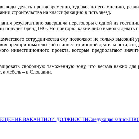
о выводы делать преждевременно, однако, по его мнению, ре
нии строительства на классификацию в пять звезд.
мпания результативно завершила переговоры с одной из гости
й получит бренд IHG. Но повторю: какие-либо выводы делать п
камчатского сотрудничества ему позволяют не только высокий у
ловия предпринимательской и инвестиционной деятельности, со
мого инвестиционного проекта, которые предполагают значи
ровать свободную таможенную зону, что весьма важно для р
 а мебель – в Словакии.
АМЕЩЕНИЕ ВАКАНТНОЙ ДОЛЖНОСТИ
Следующая запись
ШКО