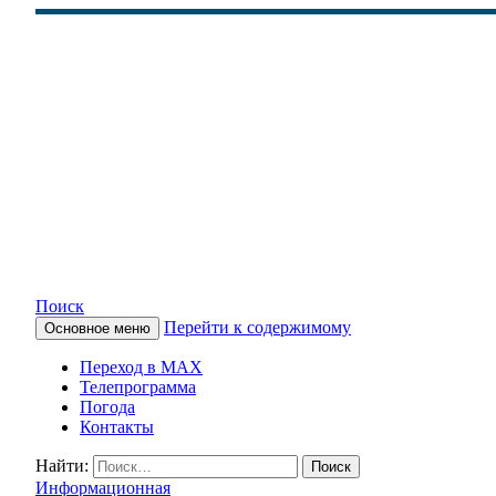
Поиск
Перейти к содержимому
Основное меню
КАМЧАТСКОЕ ИНФОРМАЦ
Переход в MAX
Телепрограмма
Погода
Контакты
Найти:
Информационная