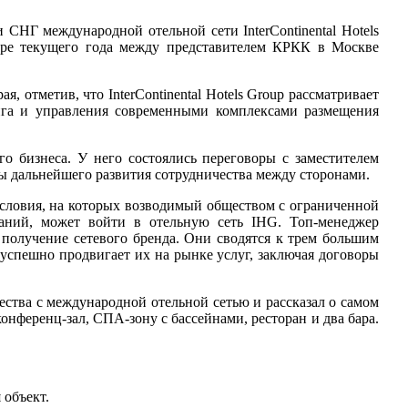
СНГ международной отельной сети InterContinental Hotels
бре текущего года между представителем КРКК в Москве
 отметив, что InterContinental Hotels Group рассматривает
нга и управления современными комплексами размещения
о бизнеса. У него состоялись переговоры с заместителем
 дальнейшего развития сотрудничества между сторонами.
ловия, на которых возводимый обществом с ограниченной
даний, может войти в отельную сеть IHG. Топ-менеджер
а получение сетевого бренда. Они сводятся к трем большим
 успешно продвигает их на рынке услуг, заключая договоры
тва с международной отельной сетью и рассказал о самом
онференц-зал, СПА-зону с бассейнами, ресторан и два бара.
объект.