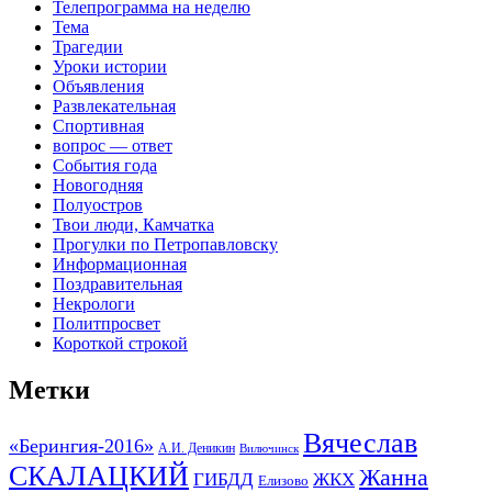
Телепрограмма на неделю
Тема
Трагедии
Уроки истории
Объявления
Развлекательная
Спортивная
вопрос — ответ
События года
Новогодняя
Полуостров
Твои люди, Камчатка
Прогулки по Петропавловску
Информационная
Поздравительная
Некрологи
Политпросвет
Короткой строкой
Метки
Вячеслав
«Берингия-2016»
А.И. Деникин
Вилючинск
СКАЛАЦКИЙ
Жанна
ГИБДД
ЖКХ
Елизово