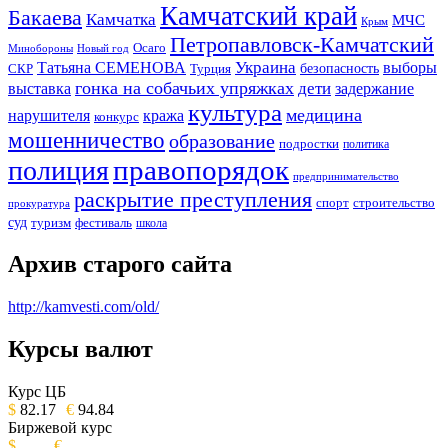
Камчатский край
Бакаева
Камчатка
МЧС
Крым
Петропавловск-Камчатский
Осаго
Минобороны
Новый год
Украина
Татьяна СЕМЕНОВА
выборы
безопасность
СКР
Турция
гонка на собачьих упряжках
дети
выставка
задержание
культура
медицина
нарушителя
кража
конкурс
мошенничество
образование
подростки
политика
правопорядок
полиция
предпринимательство
раскрытие преступления
спорт
строительство
прокуратура
суд
туризм
фестиваль
школа
Архив старого сайта
http://kamvesti.com/old/
Курсы валют
ОБЩЕСТВЕННО-ПОЛИТИЧЕСКОЕ
ИЗДАНИЕ КАМЧАТСКОГО КРАЯ.
Курс ЦБ
$
82.17
€
94.84
Биржевой курс
$
€