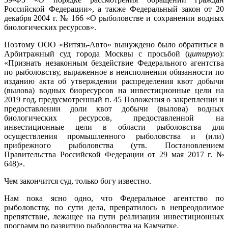
Российской Федерации», а также Федеральный закон от 20
декабря 2004 г. № 166 «О рыболовстве и сохранении водных
биологических ресурсов».
Поэтому ООО «Витязь-Авто» вынуждено было обратиться в
Арбитражный суд города Москвы с просьбой (
цитирую
):
«Признать незаконным бездействие Федерального агентства
по рыболовству, выраженное в неисполнении обязанности по
изданию акта об утверждении распределения квот добычи
(вылова) водных биоресурсов на инвестиционные цели на
2019 год, предусмотренный п. 45 Положения о закреплении и
предоставлении доли квот добычи (вылова) водных
биологических ресурсов, предоставленной на
инвестиционные цели в области рыболовства для
осуществления промышленного рыболовства и (или)
прибрежного рыболовства (утв. Постановлением
Правительства Российской Федерации от 29 мая 2017 г. №
648)».
Чем закончится суд, только богу известно.
Нам пока ясно одно, что Федеральное агентство по
рыболовству, по сути дела, превратилось в непреодолимое
препятствие, лежащее на пути реализации инвестиционных
программ по развитию рыболовства на Камчатке.