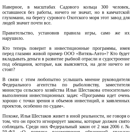
Наверное, в масштабах Садового кольца 300 человек,
оставшиеся без работы, ничего не значат, но в камчатской
глухомани, на берегу сурового Охотского моря этот завод для
людей значит почти все.
Правительство, установив правила игры, само же их
нарушило.
Кто теперь поверит в инвестиционные программы, имея
перед глазами живой пример ООО «Витязь-Авто»? Кто будет
вкладывать деньги в развитие рыбной отрасли и судостроение
под обещания, которые, как выясняется, на деле ничего не
стоят?
В связи с этим любопытно услышать мнение руководителя
Федерального агентства по рыболовству, заместителя
министра сельского хозяйства Ильи Шестакова относительно
выполнения инвестиционных задач: «Программа идет очень
хорошо с точки зрения и объемов инвестиций, и заявленных
проектов, особенно по судам».
Похоже, Илья Шестаков живет в иной реальности, не говоря о
том, что он просто игнорирует законы, которые должен свято
соблюдать. Среди них Федеральный закон от 2 мая 2006 г. №
59-ФЗ «О порядке рассмотрения обращений граждан