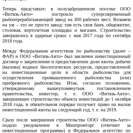
Теперь представьте: в полузаброшенном поселке ООО
«Витязь-Авто» построило суперсовременный
рыбоперерабатывающий завод на 300 рабочих мест. Возьмем
на ум – это не просто завод: там есть своя баня, общежитие,
столовая, вертолетная площадка и магазин. Строительство
завершилось в ударные сроки: с мая 2017 года по сентябрь
2018 года.
Между Федеральным агентством по рыболовству (далее –
ФАР) и ООО «Витязь-Авто» был заключен инвестиционный
договор о закреплении и предоставлении доли квоты добычи
(вылова) водных биологических ресурсов, предоставленной
на инвестиционные цели в области рыболовства для
осуществления промышленного рыболовства (или)
прибрежного рыболовства. Итак, согласно положению,
утвержденному вышеупомянутым постановлением
правительства, инвестор, т. е. ООО «Витязь-Авто»,
завершившее строительство объекта инвестиций до 1 октября
2018 года, в обязательном порядке получает право на вылов
инвестиционной квоты на следующий год, т. е. на 2019.
Сразу после завершения строительства ООО «Витязь-Авто»
подало уведомление в Минпромторг (отвечает за
инвестиционные программы) и Федеральное агентство по