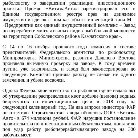
рыболовству о завершении реализации инвестиционного
проекта. Прежде «Витязь-Авто» зарегистрировал его в
Едином государственном реестре прав на движимое
имущество и сделок с ним как объект инвестиций типа М –
«Предприятие как единый имущественный комплекс – Завод
по переработке минтая и иных видов рыб большой мощности
на территории Соболевского района Камчатского края».
С 14 по 16 ноября прошлого года комиссия в составе
представителей Федерального агентства по рыболовству,
Минпромторга, Министерства развития Дальнего Востока
произвела выездную проверку на заводе. К тому времени
путина уже закончилась, и завод был законсервирован до
следующей. Комиссия приняла работу, не сделав ни одного
замечания, и убыла восвояси.
Однако Федеральное агентство по рыболовству не издало акт
об утверждении распределения квот добычи (вылова) водных
биоресурсов на инвестиционные цели в 2018 году на
следующий календарный год. На два запроса инвестора ФАР
не ответило. Строительство завода обошлось ООО «Витязь-
Авто» в 674 миллиона рублей. ФАР, нарушив постановление
правительства по инвестиционным обязательствам, поставило
под удар работу рыбоперерабатывающего завода на 300
рабочих мест.