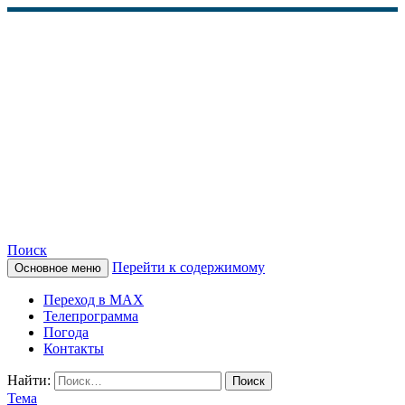
Поиск
Перейти к содержимому
Основное меню
КАМЧАТСКОЕ
Переход в MAX
ИНФОРМАЦИОННОЕ
Телепрограмма
Погода
АГЕНТСТВО (КИА
Контакты
«ВЕСТИ»)
Найти:
Тема