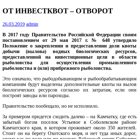
ОТ ИНВЕСТКВОТ – ОТВОРОТ
26.03.2019
admin
В 2017 году Правительство Российской Федерации своим
постановлением от 29 мая 2017 г. № 648 утвердило
Положение о закреплении и предоставлении доли квоты
добычи (вылова) водных биологических ресурсов,
предоставленной на инвестиционные цели в области
рыболовства для осуществления промышленного
рыболовства и (или) прибрежного рыболовства.
Это означало, что рыбодобывающим и рыбообрабатывающим
компаниям будут выделены дополнительные квоты на вылов
биологических ресурсов согласно их затратам, если они
построят заводы или пароходы.
Правительство пообещало, но не исполнило.
За примером придется сходить далеко – на Камчатку, где есть
забытый богом поселок Устьевое в Соболевском районе
Камчатского края, в котором проживает около 350 жителей.
Стоит он на берегу Охотского моря, и нет туда иных дорог,
кроме как по воде или по воздуху. Районный центр Соболево