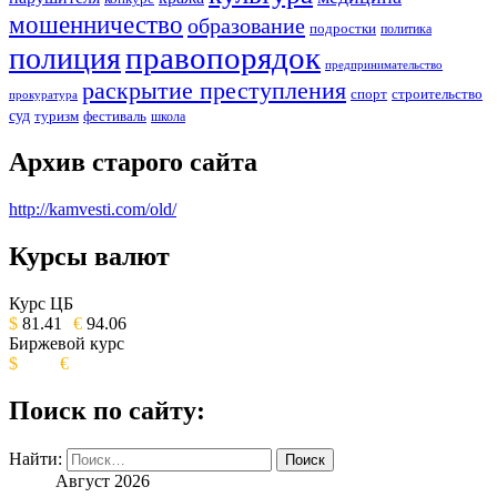
мошенничество
образование
подростки
политика
правопорядок
полиция
предпринимательство
раскрытие преступления
спорт
строительство
прокуратура
суд
туризм
фестиваль
школа
Архив старого сайта
http://kamvesti.com/old/
Курсы валют
ОБЩЕСТВЕННО-ПОЛИТИЧЕСКОЕ
ИЗДАНИЕ КАМЧАТСКОГО КРАЯ.
Курс ЦБ
$
81.41
€
94.06
Биржевой курс
$
€
Поиск по сайту:
Найти:
Август 2026