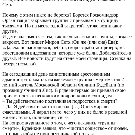
Сеть.
Почему с этим никто не борется? Борется Роскомнадзор.
Организация закрывает группы с призывами к суициду
тысячами. Но на месте одной закрытой тут же возникают
другие.
И дети знакомятся с тем, как не «выпасть» из группы, когда ее
закроют. Вот пишет Мирон Сетх (Он же (или она) Ева):
«Далеко не расходимся, ребята, скоро заработает резерв, мы
восстановим видеозаписи, которые уже были. Добавляйтесь в
друзья. Все новости будут на стене моей страницы. Ссылка на
резерв: (ссылка).
На сегодняшний день единственным арестованным
администратором так называемой «группы смерти» стал 21-
летний житель Московской области Филипп Будейкин (по
прозвищу Филипп Лис). В ряде интервью он признал свою
причастность к нескольким подростковым суицидам.
– Ты действительно подталкивал подростков к смерти?
– Да. Я действительно это делал. […] Они умирали
счастливыми. Я дарил им то, чего у них не было в реальной
жизни: тепло, понимание, связь.
На вопрос журналиста о том, с чего начались «группы
смерти», Будейкин заявил, что «чистил общество» от людей,
которые якобы не приносят никакой пользы.