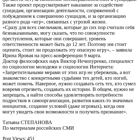
Также проект предусматривает наказание за содействие
суицидам, организацию деятельности, сопряженной с
побуждением к совершению суицидов, и за организацию
разного рода «игр», связанных с угрозой жизни.
«Сразу для всех смельчаков, которые до сих пор считали себя
безнаказанными, могу сказать, что по совокупности
преступления, которые они совершают, уровень
ответственности может быть до 12 лет. Поэтому им стоит
оценить, стоит ли продолжать эту опасную игру», – заявила
Ирина Яровая на пресс-конференции 9 марта.
Доктор философских наук Виктор Нечипуренко, специалист
по социологии молодежи и социологии Интернета:
«Запретительными мерами от этих игр не убережешь, а вот
знакомство с конкретными судьбами тех детей, кто погиб,
может помочь. Наверное, нужно создавать сеть тех, кто сумел
вовремя отрезветь, создавать их истории. В общем, нужно не
запрещать, а найти способы удовлетворять потребности
подростков в самоорганизации, развития каких-то значимых
инициатив, создание условий (даже игровых), когда они
могут увидеть свои возможности и получить признание».
Татьяна СТЕПАНОВА
По материалам российских СМИ
Post Views:
451