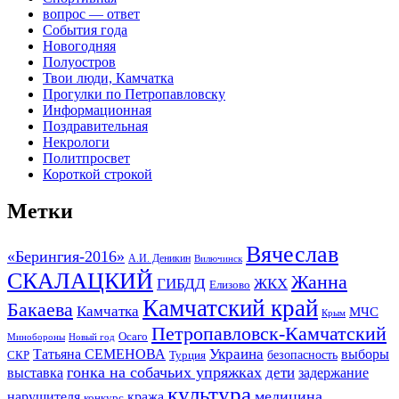
вопрос — ответ
События года
Новогодняя
Полуостров
Твои люди, Камчатка
Прогулки по Петропавловску
Информационная
Поздравительная
Некрологи
Политпросвет
Короткой строкой
Метки
Вячеслав
«Берингия-2016»
А.И. Деникин
Вилючинск
СКАЛАЦКИЙ
Жанна
ГИБДД
ЖКХ
Елизово
Камчатский край
Бакаева
Камчатка
МЧС
Крым
Петропавловск-Камчатский
Осаго
Минобороны
Новый год
Украина
Татьяна СЕМЕНОВА
выборы
безопасность
СКР
Турция
гонка на собачьих упряжках
дети
выставка
задержание
культура
медицина
нарушителя
кража
конкурс