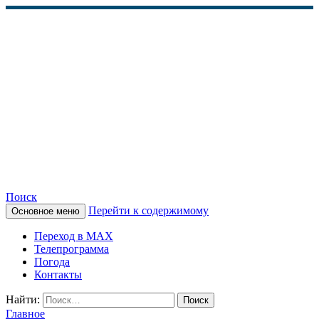
Поиск
Перейти к содержимому
Основное меню
КАМЧАТСКОЕ
Переход в MAX
ИНФОРМАЦИОННОЕ
Телепрограмма
Погода
АГЕНТСТВО (КИА
Контакты
«ВЕСТИ»)
Найти:
Главное