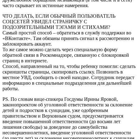
часто скрывает их истинные намерения.
ЧТО ДЕЛАТЬ, ЕСЛИ ОБЫЧНЫЙ ПОЛЬЗОВАТЕЛЬ
СОЦСЕТЕЙ УВИДЕЛ СТРАНИЧКУ С
ПОДОЗРИТЕЛЬНЫМИ ТЭГАМИ И СТИХАМИ?
Самый простой способ – обратиться в службу поддержки во
«ВКонтакте». Там обязаны принять сигнал к рассмотрению и
заблокировать аккаунт.
То же самое можно сделать через специальную форму
обратной связи в Роскомнадзоре, связанную с блокировкой
страниц в интернете.
Способ, направленный на то, чтобы ребенку помогли: сделать
скриншоты страницы, скопировать ссылку. Позвонить в
местное УВД, сообщить о своей находке. Сотрудник передаст
информацию в специальные подразделения для дальнейшей
работы.
PS. По словам вице-спикера Госдумы Ирины Яровой,
законопроектом об уголовной ответственности за склонение
детей и подростков к суицидам, уже одобренным
правительством и Верховным судом, предусматривается
введение повышенной ответственности (до восьми лет
лишения свободы) за доведение до самоубийства
несовершеннолетних, введение уголовной ответственности
(до шести лет) за склонение несовершеннолетних к суицидам.