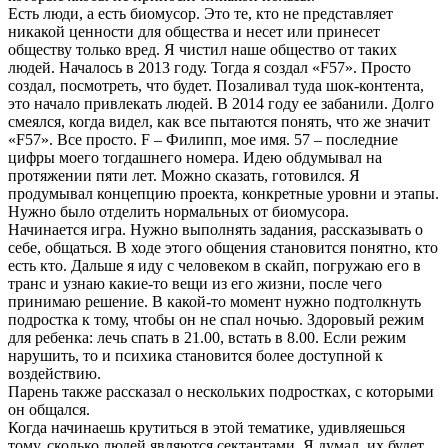
Есть люди, а есть биомусор. Это те, кто не представляет
никакой ценности для общества и несет или принесет
обществу только вред. Я чистил наше общество от таких
людей. Началось в 2013 году. Тогда я создал «F57». Просто
создал, посмотреть, что будет. Позаливал туда шок-контента,
это начало привлекать людей. В 2014 году ее забанили. Долго
смеялся, когда видел, как все пытаются понять, что же значит
«F57». Все просто. F – Филипп, мое имя. 57 – последние
цифры моего тогдашнего номера. Идею обдумывал на
протяжении пяти лет. Можно сказать, готовился. Я
продумывал концепцию проекта, конкретные уровни и этапы.
Нужно было отделить нормальных от биомусора.
Начинается игра. Нужно выполнять задания, рассказывать о
себе, общаться. В ходе этого общения становится понятно, кто
есть кто. Дальше я иду с человеком в скайп, погружаю его в
транс и узнаю какие-то вещи из его жизни, после чего
принимаю решение. В какой-то момент нужно подтолкнуть
подростка к тому, чтобы он не спал ночью. Здоровый режим
для ребенка: лечь спать в 21.00, встать в 8.00. Если режим
нарушить, то и психика становится более доступной к
воздействию.
Парень также рассказал о нескольких подростках, с которыми
он общался.
Когда начинаешь крутиться в этой тематике, удивляешься
тому, сколько людей являются сектантами. Я думал, их будет