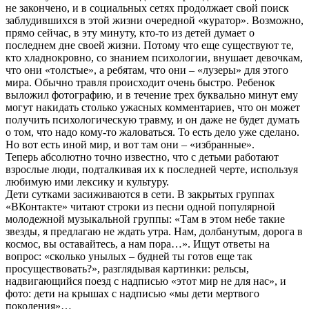
не закончено, и в социальных сетях продолжает свой поиск
заблудившихся в этой жизни очередной «куратор». Возможно,
прямо сейчас, в эту минуту, кто-то из детей думает о
последнем дне своей жизни. Потому что еще существуют те,
кто хладнокровно, со знанием психологии, внушает девочкам,
что они «толстые», а ребятам, что они – «лузеры» для этого
мира. Обычно травля происходит очень быстро. Ребенок
выложил фотографию, и в течение трех буквально минут ему
могут накидать столько ужасных комментариев, что он может
получить психологическую травму, и он даже не будет думать
о том, что надо кому-то жаловаться. То есть дело уже сделано.
Но вот есть иной мир, и вот там они – «избранные».
Теперь абсолютно точно известно, что с детьми работают
взрослые люди, подталкивая их к последней черте, используя
любимую ими лексику и культуру.
Дети сутками засиживаются в сети. В закрытых группах
«ВКонтакте» читают строки из песни одной популярной
молодежной музыкальной группы: «Там в этом небе такие
звезды, я предлагаю не ждать утра. Нам, долбанутым, дорога в
космос, вы оставайтесь, а нам пора…». Ищут ответы на
вопрос: «сколько унылых – будней ты готов еще так
просуществовать?», разглядывая картинки: рельсы,
надвигающийся поезд с надписью «этот мир не для нас», и
фото: дети на крышах с надписью «мы дети мертвого
поколения»…