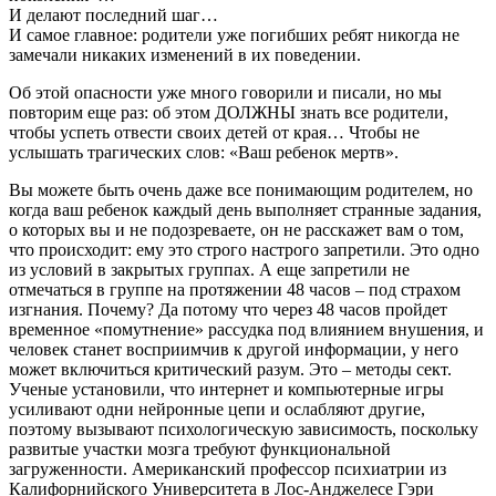
И делают последний шаг…
И самое главное: родители уже погибших ребят никогда не
замечали никаких изменений в их поведении.
Об этой опасности уже много говорили и писали, но мы
повторим еще раз: об этом ДОЛЖНЫ знать все родители,
чтобы успеть отвести своих детей от края… Чтобы не
услышать трагических слов: «Ваш ребенок мертв».
Вы можете быть очень даже все понимающим родителем, но
когда ваш ребенок каждый день выполняет странные задания,
о которых вы и не подозреваете, он не расскажет вам о том,
что происходит: ему это строго настрого запретили. Это одно
из условий в закрытых группах. А еще запретили не
отмечаться в группе на протяжении 48 часов – под страхом
изгнания. Почему? Да потому что через 48 часов пройдет
временное «помутнение» рассудка под влиянием внушения, и
человек станет восприимчив к другой информации, у него
может включиться критический разум. Это – методы сект.
Ученые установили, что интернет и компьютерные игры
усиливают одни нейронные цепи и ослабляют другие,
поэтому вызывают психологическую зависимость, поскольку
развитые участки мозга требуют функциональной
загруженности. Американский профессор психиатрии из
Калифорнийского Университета в Лос-Анджелесе Гэри