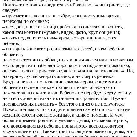
Поможет не только «родительский контроль» интернета, где
следует:
– просмотреть все интернет-браузеры, доступные детям,
переходы по ссылкам;
– все доступные страницы ребенка в соцсетях, выяснить,
какой там контент (музыка, видео, фото, круг общения);
– взять под контроль сим-карты, которыми пользуется
ребенок;
– наладить контакт с родителями тех детей, с кем ребенок
общается,
не стоит стесняться обращаться к психологам или психиатрам.
Часто родители избегают обращаться за подобной помощью,
опасаясь психиатрического учета и «пятна на всю жизнь». Но,
наверное, лучше выбрать жизнь, а не смерть ребенка.
Вряд ли вето на пользование компьютером, соцсетями и
общение со сверстниками защитит вашего ребенка от
нежелательных контактов. Ребенок не перейдет черту, если у
него есть доверительные отношения с родителями. Нужно
постараться их наладить – без этого ничего не получится.
Нужно понимать: то, что дети шли на самоубийство – это не
желание свести счеты с жизнью, а крик о помощи. И чем
больше времени родители уделяют детям, тем меньше риск,
что доверчивостью ребенка попытаются воспользоваться
злоумышленники. Также стоит почаще напоминать детям, что
дружелюбное обращение незнакомцев (в том числе и в сети)