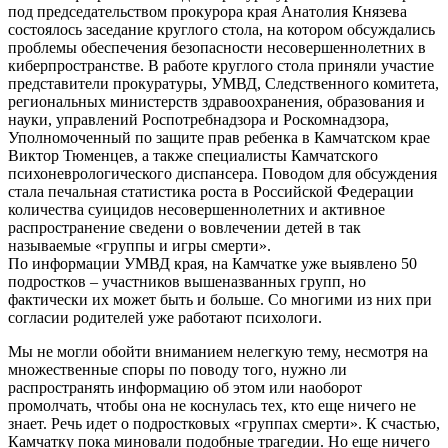
под председательством прокурора края Анатолия Князева
состоялось заседание круглого стола, на котором обсуждались
проблемы обеспечения безопасности несовершеннолетних в
киберпространстве. В работе круглого стола приняли участие
представители прокуратуры, УМВД, Следственного комитета,
региональных министерств здравоохранения, образования и
науки, управлений Роспотребнадзора и Роскомнадзора,
Уполномоченный по защите прав ребенка в Камчатском крае
Виктор Тюменцев, а также специалисты Камчатского
психоневрологического диспансера. Поводом для обсуждения
стала печальная статистика роста в Российской Федерации
количества суицидов несовершеннолетних и активное
распространение сведени о вовлечении детей в так
называемые «группы и игры смерти».
По информации УМВД края, на Камчатке уже выявлено 50
подростков – участников вышеназванных групп, но
фактически их может быть и больше. Со многими из них при
согласии родителей уже работают психологи.
Мы не могли обойти вниманием нелегкую тему, несмотря на
множественные споры по поводу того, нужно ли
распространять информацию об этом или наоборот
промолчать, чтобы она не коснулась тех, кто еще ничего не
знает. Речь идет о подростковых «группах смерти». К счастью,
Камчатку пока миновали подобные трагедии. Но еще ничего