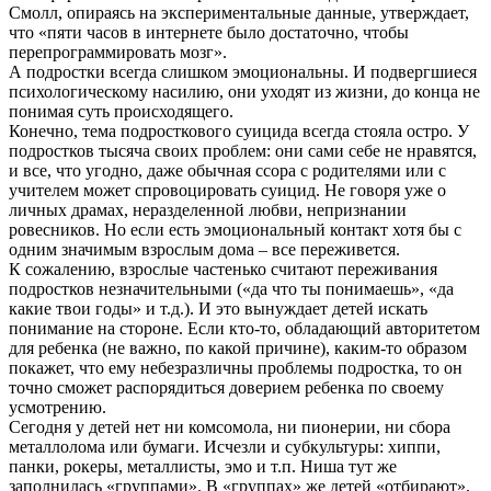
Смолл, опираясь на экспериментальные данные, утверждает,
что «пяти часов в интернете было достаточно, чтобы
перепрограммировать мозг».
А подростки всегда слишком эмоциональны. И подвергшиеся
психологическому насилию, они уходят из жизни, до конца не
понимая суть происходящего.
Конечно, тема подросткового суицида всегда стояла остро. У
подростков тысяча своих проблем: они сами себе не нравятся,
и все, что угодно, даже обычная ссора с родителями или с
учителем может спровоцировать суицид. Не говоря уже о
личных драмах, неразделенной любви, непризнании
ровесников. Но если есть эмоциональный контакт хотя бы с
одним значимым взрослым дома – все переживется.
К сожалению, взрослые частенько считают переживания
подростков незначительными («да что ты понимаешь», «да
какие твои годы» и т.д.). И это вынуждает детей искать
понимание на стороне. Если кто-то, обладающий авторитетом
для ребенка (не важно, по какой причине), каким-то образом
покажет, что ему небезразличны проблемы подростка, то он
точно сможет распорядиться доверием ребенка по своему
усмотрению.
Сегодня у детей нет ни комсомола, ни пионерии, ни сбора
металлолома или бумаги. Исчезли и субкультуры: хиппи,
панки, рокеры, металлисты, эмо и т.п. Ниша тут же
заполнилась «группами». В «группах» же детей «отбирают»,