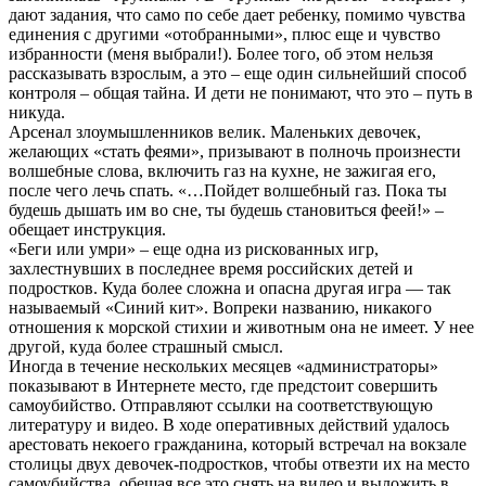
дают задания, что само по себе дает ребенку, помимо чувства
единения с другими «отобранными», плюс еще и чувство
избранности (меня выбрали!). Более того, об этом нельзя
рассказывать взрослым, а это – еще один сильнейший способ
контроля – общая тайна. И дети не понимают, что это – путь в
никуда.
Арсенал злоумышленников велик. Маленьких девочек,
желающих «стать феями», призывают в полночь произнести
волшебные слова, включить газ на кухне, не зажигая его,
после чего лечь спать. «…Пойдет волшебный газ. Пока ты
будешь дышать им во сне, ты будешь становиться феей!» –
обещает инструкция.
«Беги или умри» – еще одна из рискованных игр,
захлестнувших в последнее время российских детей и
подростков. Куда более сложна и опасна другая игра — так
называемый «Синий кит». Вопреки названию, никакого
отношения к морской стихии и животным она не имеет. У нее
другой, куда более страшный смысл.
Иногда в течение нескольких месяцев «администраторы»
показывают в Интернете место, где предстоит совершить
самоубийство. Отправляют ссылки на соответствующую
литературу и видео. В ходе оперативных действий удалось
арестовать некоего гражданина, который встречал на вокзале
столицы двух девочек-подростков, чтобы отвезти их на место
самоубийства, обещая все это снять на видео и выложить в