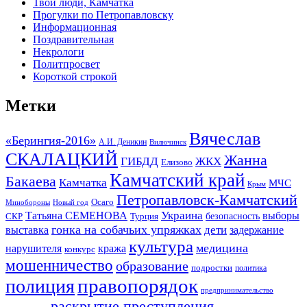
Твои люди, Камчатка
Прогулки по Петропавловску
Информационная
Поздравительная
Некрологи
Политпросвет
Короткой строкой
Метки
Вячеслав
«Берингия-2016»
А.И. Деникин
Вилючинск
СКАЛАЦКИЙ
Жанна
ГИБДД
ЖКХ
Елизово
Камчатский край
Бакаева
Камчатка
МЧС
Крым
Петропавловск-Камчатский
Осаго
Минобороны
Новый год
Украина
Татьяна СЕМЕНОВА
выборы
безопасность
СКР
Турция
гонка на собачьих упряжках
дети
выставка
задержание
культура
медицина
нарушителя
кража
конкурс
мошенничество
образование
подростки
политика
правопорядок
полиция
предпринимательство
раскрытие преступления