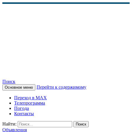
Поиск
Перейти к содержимому
Основное меню
КАМЧАТСКОЕ
Переход в MAX
ИНФОРМАЦИОННОЕ
Телепрограмма
Погода
АГЕНТСТВО (КИА
Контакты
«ВЕСТИ»)
Найти:
Объявления