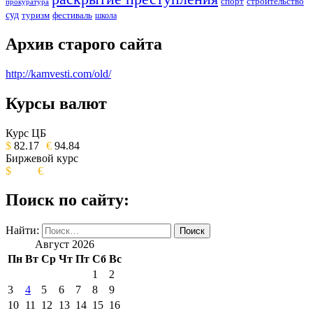
спорт
строительство
прокуратура
суд
туризм
фестиваль
школа
Архив старого сайта
http://kamvesti.com/old/
Курсы валют
ОБЩЕСТВЕННО-ПОЛИТИЧЕСКОЕ
ИЗДАНИЕ КАМЧАТСКОГО КРАЯ.
Курс ЦБ
$
82.17
€
94.84
Биржевой курс
$
€
Поиск по сайту:
Найти:
Август 2026
Пн
Вт
Ср
Чт
Пт
Сб
Вс
1
2
3
4
5
6
7
8
9
10
11
12
13
14
15
16