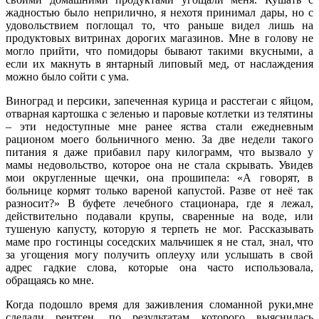
жадностью было неприлично, я нехотя принимал дары, но с
удовольствием поглощал то, что раньше видел лишь на
продуктовых витринах дорогих магазинов. Мне в голову не
могло прийти, что помидоры бывают такими вкусными, а
если их макнуть в янтарный липовый мед, от наслаждения
можно было сойти с ума.
Виноград и персики, запеченная курица и расстегаи с яйцом,
отварная картошка с зеленью и паровые котлетки из телятины
– эти недоступные мне ранее яства стали ежедневным
рационом моего больничного меню. За две недели такого
питания я даже прибавил пару килограмм, что вызвало у
мамы недовольство, которое она не стала скрывать. Увидев
мои округленные щечки, она прошипела: «А говорят, в
больнице кормят только вареной капустой. Разве от неё так
разносит?» В буфете лечебного стационара, где я лежал,
действительно подавали крупы, сваренные на воде, или
тушеную капусту, которую я терпеть не мог. Рассказывать
маме про гостинцы соседских мальчишек я не стал, знал, что
за угощения могу получить оплеуху или услышать в свой
адрес гадкие слова, которые она часто использовала,
обращаясь ко мне.
Когда подошло время для заживления сломанной руки,мне
сделали рентген, по результатам которого выяснилась