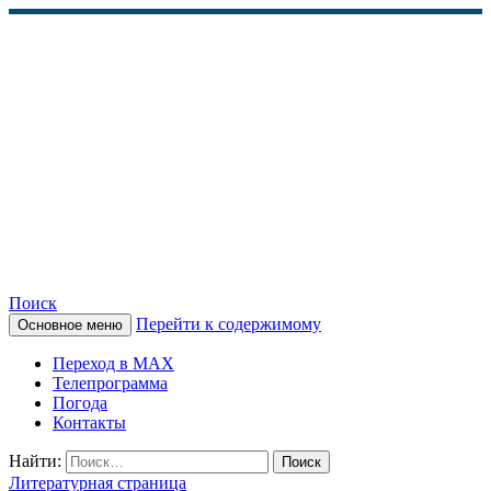
Поиск
Перейти к содержимому
Основное меню
КАМЧАТСКОЕ
Переход в MAX
ИНФОРМАЦИОННОЕ
Телепрограмма
Погода
АГЕНТСТВО (КИА
Контакты
«ВЕСТИ»)
Найти:
Литературная страница