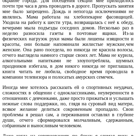
окраине города. Для посещения секций мне приходилось
почти три часа в день проводить в дороге. Пропускать занятия
мне было запрещено. Дождь и непогода исключениями не
являлись. Мама работала на хлебопекарне фасовщицей.
Уходила на работу к шести утра, возвращалась с неё к обеду,
вечерами мыла подъезды соседних домов. Несколько раз в
неделю разносила газеты в почтовые ящики. Из-за
физических нагрузок руки мамы были лишены изящности и
красоты, они больше напоминали жилистые мужские,чем
женские. Она рано поседела, но никогда не красила волосы,
отчего выглядела намного старше своих лет. Мама не курила,
алкогольными напитками не злоупотребляла, шумных
праздников избегала, в дом никого никогда не приглашала,
книги читать не любила, свободное время проводила в
компании телевизора и полосатых амурских семечек.
Иногда мне хотелось рассказать ей о спортивных неудачах,
сложностях в общении с одноклассниками, неуверенности в
отношениях с девчонками, даже просто прижаться и услышать
нежные слова поддержки, но, глядя на суровый вид матери,
всякое желание делиться сокровенным пропадало. Свои
проблемы я решал сам, а переживания оставлял в глубине
души, отчего сформировался молчаливым, сдержанным,
собранным и выносливым человеком.
Даже когда на соревнованиях по боксу я сломал руку, в