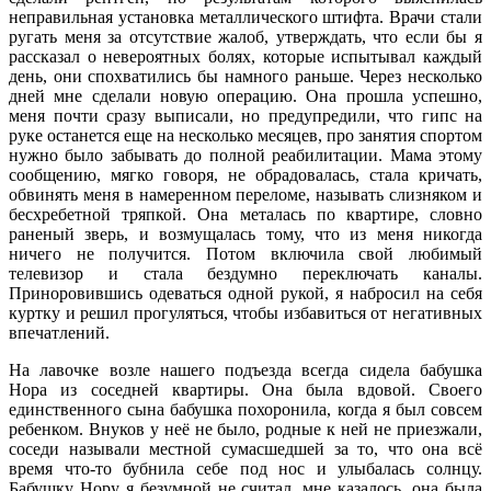
неправильная установка металлического штифта. Врачи стали
ругать меня за отсутствие жалоб, утверждать, что если бы я
рассказал о невероятных болях, которые испытывал каждый
день, они спохватились бы намного раньше. Через несколько
дней мне сделали новую операцию. Она прошла успешно,
меня почти сразу выписали, но предупредили, что гипс на
руке останется еще на несколько месяцев, про занятия спортом
нужно было забывать до полной реабилитации. Мама этому
сообщению, мягко говоря, не обрадовалась, стала кричать,
обвинять меня в намеренном переломе, называть слизняком и
бесхребетной тряпкой. Она металась по квартире, словно
раненый зверь, и возмущалась тому, что из меня никогда
ничего не получится. Потом включила свой любимый
телевизор и стала бездумно переключать каналы.
Приноровившись одеваться одной рукой, я набросил на себя
куртку и решил прогуляться, чтобы избавиться от негативных
впечатлений.
На лавочке возле нашего подъезда всегда сидела бабушка
Нора из соседней квартиры. Она была вдовой. Своего
единственного сына бабушка похоронила, когда я был совсем
ребенком. Внуков у неё не было, родные к ней не приезжали,
соседи называли местной сумасшедшей за то, что она всё
время что-то бубнила себе под нос и улыбалась солнцу.
Бабушку Нору я безумной не считал, мне казалось, она была