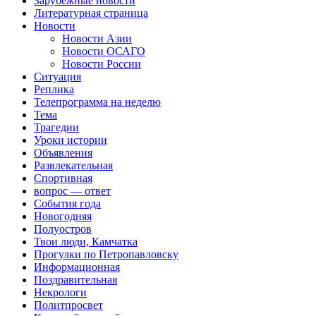
Зарубежные новости
Литературная страница
Новости
Новости Азии
Новости ОСАГО
Новости России
Ситуация
Реплика
Телепрограмма на неделю
Тема
Трагедии
Уроки истории
Объявления
Развлекательная
Спортивная
вопрос — ответ
События года
Новогодняя
Полуостров
Твои люди, Камчатка
Прогулки по Петропавловску
Информационная
Поздравительная
Некрологи
Политпросвет