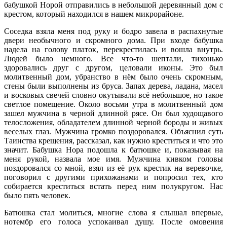
бабушкой Норой отправились в небольшой деревянный дом с
крестом, который находился в нашем микрорайоне.
Соседка взяла меня под руку и бодро завела в распахнутые
двери необычного и скромного дома. При входе бабушка
надела на голову платок, перекрестилась и вошла внутрь.
Людей было немного. Все что-то шептали, тихонько
здоровались друг с другом, целовали иконы. Это был
молитвенный дом, убранство в нём было очень скромным,
стены были выполнены из бруса. Запах дерева, ладана, масел
и восковых свечей словно окутывали всё небольшое, но такое
светлое помещение. Около восьми утра в молитвенный дом
зашел мужчина в черной длинной рясе. Он был худощавого
телосложения, обладателем длинной черной бороды и живых
веселых глаз. Мужчина громко поздоровался. Объяснил суть
Таинства крещения, рассказал, как нужно креститься и что это
значит. Бабушка Нора подошла к батюшке и, показывая на
меня рукой, назвала мое имя. Мужчина кивком головы
поздоровался со мной, взял из её рук крестик на веревочке,
поговорил с другими прихожанами и попросил тех, кто
собирается креститься встать перед ним полукругом. Нас
было пять человек.
Батюшка стал молиться, многие слова я слышал впервые,
нотембр его голоса успокаивал душу. После омовения