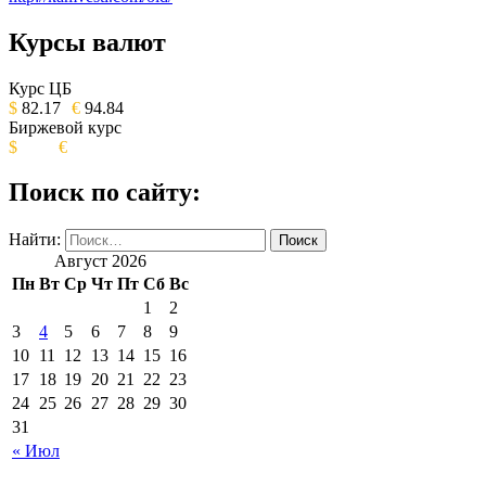
Курсы валют
ОБЩЕСТВЕННО-ПОЛИТИЧЕСКОЕ
ИЗДАНИЕ КАМЧАТСКОГО КРАЯ.
Курс ЦБ
$
82.17
€
94.84
Биржевой курс
$
€
Поиск по сайту:
Найти:
Август 2026
Пн
Вт
Ср
Чт
Пт
Сб
Вс
1
2
3
4
5
6
7
8
9
10
11
12
13
14
15
16
17
18
19
20
21
22
23
24
25
26
27
28
29
30
31
« Июл