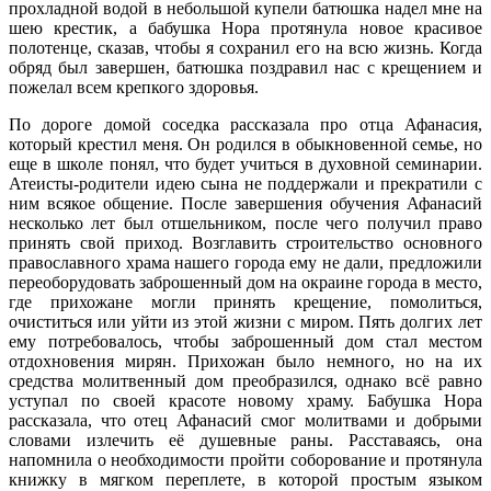
прохладной водой в небольшой купели батюшка надел мне на
шею крестик, а бабушка Нора протянула новое красивое
полотенце, сказав, чтобы я сохранил его на всю жизнь. Когда
обряд был завершен, батюшка поздравил нас с крещением и
пожелал всем крепкого здоровья.
По дороге домой соседка рассказала про отца Афанасия,
который крестил меня. Он родился в обыкновенной семье, но
еще в школе понял, что будет учиться в духовной семинарии.
Атеисты-родители идею сына не поддержали и прекратили с
ним всякое общение. После завершения обучения Афанасий
несколько лет был отшельником, после чего получил право
принять свой приход. Возглавить строительство основного
православного храма нашего города ему не дали, предложили
переоборудовать заброшенный дом на окраине города в место,
где прихожане могли принять крещение, помолиться,
очиститься или уйти из этой жизни с миром. Пять долгих лет
ему потребовалось, чтобы заброшенный дом стал местом
отдохновения мирян. Прихожан было немного, но на их
средства молитвенный дом преобразился, однако всё равно
уступал по своей красоте новому храму. Бабушка Нора
рассказала, что отец Афанасий смог молитвами и добрыми
словами излечить её душевные раны. Расставаясь, она
напомнила о необходимости пройти соборование и протянула
книжку в мягком переплете, в которой простым языком