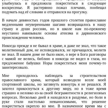
улыбнулась и предложила покреститься в следующее
воскресенье. Я растерянно пожал плечами, пообещал
подумать над её словами и отправился на прогулку.
В начале девяностых годов прошлого столетия православие
медленными неуверенными шагами возвращалось в нашу
страну и души россиян, но в школе нам по-прежнему
неустанно навязывали основы атеизма и дарвиновского
происхождения человека.
Никогда прежде я не бывал в храме, я даже не знал, что такое
молитвенный дом, не исповедовался, не причащался, молитв
не знал. В нашем доме не было икон, о вере в Бога разговоры
с мамой не велись, библию я никогда не видел в глаза, но
предложение бабушки Норы покреститься меня почему-то
заинтересовало.
Мне приходилось наблюдать за строительством
православного храма, который возводили возле моей
спортивной школы, но заглянуть вовнутрь я не решался. Я
захотел прикоснуться к другому миру, но в тоже время
страшно и неловко из-за своей безграмотности в религиозных
вопросах. Несколько дней я находился в раздумье, но боли в
руке стали настолько невыносимыми, что решение
покреститься окрепло во мне. В назначенное время мы с