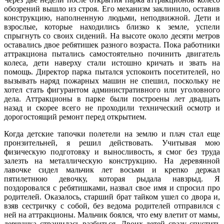
обозрений вышло из строя. Его механизм заклинило, оставив
конструкцию, наполненную людьми, неподвижной. Дети и
взрослые, которые находились близко к земле, успели
спрыгнуть со своих сидений. На высоте около десяти метров
оставались двое ребятишек разного возраста. Пока работники
аттракциона пытались самостоятельно починить двигатель
колеса, дети наверху стали истошно кричать и звать на
помощь. Директор парка пытался успокоить посетителей, но
вызывать наряд пожарных машин не спешил, поскольку не
хотел стать фигурантом административного или уголовного
дела. Аттракционы в парке были построены лет двадцать
назад и скорее всего не проходили технический осмотр и
дорогостоящий ремонт перед открытием.
Когда детские тапочки полетели на землю и плач стал еще
пронзительней, я решил действовать. Учитывая мою
физическую подготовку и выносливость, я смог без труда
залезть на металлическую конструкцию. На деревянной
лавочке сидел мальчик лет восьми и крепко держал
пятилетнюю девочку, которая рыдала навзрыд. Я
поздоровался с ребятишками, назвал свое имя и спросил про
родителей. Оказалось, старший брат тайком ушел со двора и,
взяв сестричку с собой, без ведома родителей отправился с
ней на аттракционы. Мальчик боялся, что ему влетит от мамы,
девчушка страшилась разбиться. Двоих детей сразу спустить