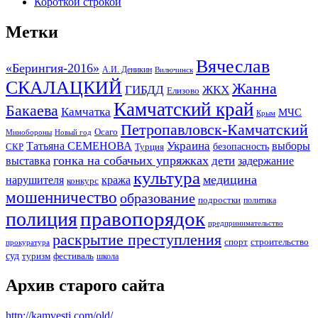
Короткой строкой
Метки
Вячеслав
«Берингия-2016»
А.И. Деникин
Вилючинск
СКАЛАЦКИЙ
Жанна
ГИБДД
ЖКХ
Елизово
Камчатский край
Бакаева
Камчатка
МЧС
Крым
Петропавловск-Камчатский
Осаго
Минобороны
Новый год
Украина
Татьяна СЕМЕНОВА
выборы
безопасность
СКР
Турция
гонка на собачьих упряжках
дети
выставка
задержание
культура
медицина
нарушителя
кража
конкурс
мошенничество
образование
подростки
политика
правопорядок
полиция
предпринимательство
раскрытие преступления
спорт
строительство
прокуратура
суд
туризм
фестиваль
школа
Архив старого сайта
http://kamvesti.com/old/