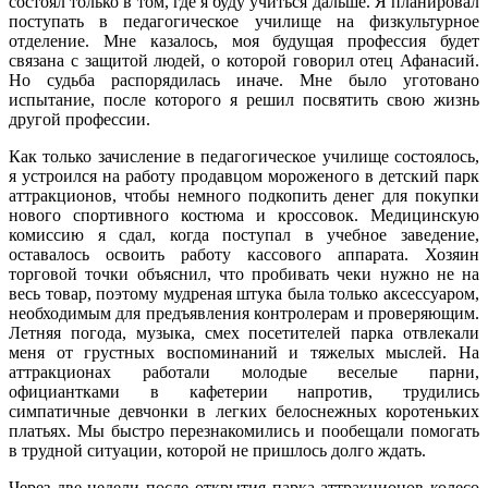
состоял только в том, где я буду учиться дальше. Я планировал
поступать в педагогическое училище на физкультурное
отделение. Мне казалось, моя будущая профессия будет
связана с защитой людей, о которой говорил отец Афанасий.
Но судьба распорядилась иначе. Мне было уготовано
испытание, после которого я решил посвятить свою жизнь
другой профессии.
Как только зачисление в педагогическое училище состоялось,
я устроился на работу продавцом мороженого в детский парк
аттракционов, чтобы немного подкопить денег для покупки
нового спортивного костюма и кроссовок. Медицинскую
комиссию я сдал, когда поступал в учебное заведение,
оставалось освоить работу кассового аппарата. Хозяин
торговой точки объяснил, что пробивать чеки нужно не на
весь товар, поэтому мудреная штука была только аксессуаром,
необходимым для предъявления контролерам и проверяющим.
Летняя погода, музыка, смех посетителей парка отвлекали
меня от грустных воспоминаний и тяжелых мыслей. На
аттракционах работали молодые веселые парни,
официантками в кафетерии напротив, трудились
симпатичные девчонки в легких белоснежных коротеньких
платьях. Мы быстро перезнакомились и пообещали помогать
в трудной ситуации, которой не пришлось долго ждать.
Через две недели после открытия парка аттракционов колесо