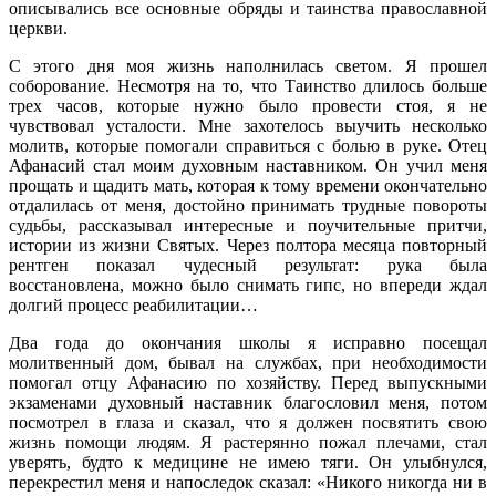
описывались все основные обряды и таинства православной
церкви.
С этого дня моя жизнь наполнилась светом. Я прошел
соборование. Несмотря на то, что Таинство длилось больше
трех часов, которые нужно было провести стоя, я не
чувствовал усталости. Мне захотелось выучить несколько
молитв, которые помогали справиться с болью в руке. Отец
Афанасий стал моим духовным наставником. Он учил меня
прощать и щадить мать, которая к тому времени окончательно
отдалилась от меня, достойно принимать трудные повороты
судьбы, рассказывал интересные и поучительные притчи,
истории из жизни Святых. Через полтора месяца повторный
рентген показал чудесный результат: рука была
восстановлена, можно было снимать гипс, но впереди ждал
долгий процесс реабилитации…
Два года до окончания школы я исправно посещал
молитвенный дом, бывал на службах, при необходимости
помогал отцу Афанасию по хозяйству. Перед выпускными
экзаменами духовный наставник благословил меня, потом
посмотрел в глаза и сказал, что я должен посвятить свою
жизнь помощи людям. Я растерянно пожал плечами, стал
уверять, будто к медицине не имею тяги. Он улыбнулся,
перекрестил меня и напоследок сказал: «Никого никогда ни в