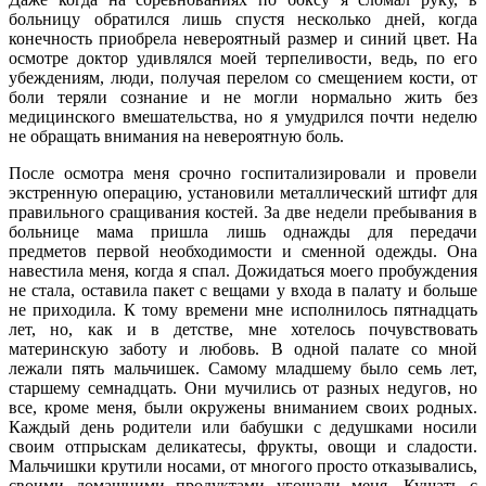
больницу обратился лишь спустя несколько дней, когда
конечность приобрела невероятный размер и синий цвет. На
осмотре доктор удивлялся моей терпеливости, ведь, по его
убеждениям, люди, получая перелом со смещением кости, от
боли теряли сознание и не могли нормально жить без
медицинского вмешательства, но я умудрился почти неделю
не обращать внимания на невероятную боль.
После осмотра меня срочно госпитализировали и провели
экстренную операцию, установили металлический штифт для
правильного сращивания костей. За две недели пребывания в
больнице мама пришла лишь однажды для передачи
предметов первой необходимости и сменной одежды. Она
навестила меня, когда я спал. Дожидаться моего пробуждения
не стала, оставила пакет с вещами у входа в палату и больше
не приходила. К тому времени мне исполнилось пятнадцать
лет, но, как и в детстве, мне хотелось почувствовать
материнскую заботу и любовь. В одной палате со мной
лежали пять мальчишек. Самому младшему было семь лет,
старшему семнадцать. Они мучились от разных недугов, но
все, кроме меня, были окружены вниманием своих родных.
Каждый день родители или бабушки с дедушками носили
своим отпрыскам деликатесы, фрукты, овощи и сладости.
Мальчишки крутили носами, от многого просто отказывались,
своими домашними продуктами угощали меня. Кушать с