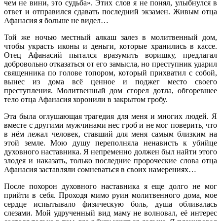
чем не вини, это судьба». Этих слов я не понял, улыбнулся в
ответ и отправился сдавать последний экзамен. Живым отца
Афанасия я больше не видел…
Той же ночью местный алкаш залез в молитвенный дом,
чтобы украсть иконы и деньги, которые хранились в кассе.
Отец Афанасий пытался вразумить воришку, предлагал
добровольно отказаться от его замысла, но преступник ударил
священника по голове топором, который прихватил с собой,
вынес из дома всё ценное и поджег место своего
преступления. Молитвенный дом сгорел дотла, обгоревшее
тело отца Афанасия хоронили в закрытом гробу.
Эта была оглушающая трагедия для меня и многих людей. Я
вместе с другими мужчинами нес гроб и не мог поверить, что
в нём лежал человек, ставший для меня самым близким на
этой земле. Мою душу переполняла ненависть к убийце
духовного наставника. Я непременно должен был найти этого
злодея и наказать, только последние пророческие слова отца
Афанасия заставляли сомневаться в своих намерениях…
После похорон духовного наставника я еще долго не мог
прийти в себя. Проходя мимо руин молитвенного дома, мое
сердце испытывало физическую боль, душа обливалась
слезами. Мой удрученный вид маму не волновал, её интерес