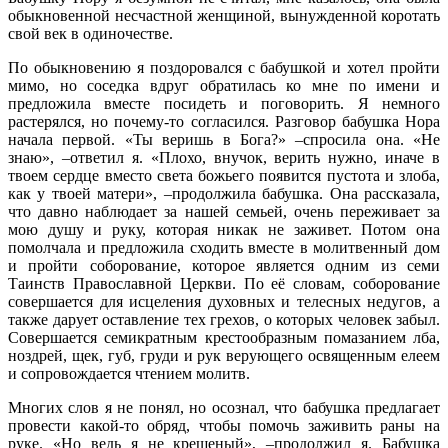
обыкновенной несчастной женщиной, вынужденной коротать
свой век в одиночестве.
По обыкновению я поздоровался с бабушкой и хотел пройти
мимо, но соседка вдруг обратилась ко мне по имени и
предложила вместе посидеть и поговорить. Я немного
растерялся, но почему-то согласился. Разговор бабушка Нора
начала первой. «Ты веришь в Бога?» –спросила она. «Не
знаю», –ответил я. «Плохо, внучок, верить нужно, иначе в
твоем сердце вместо света божьего появится пустота и злоба,
как у твоей матери», –продолжила бабушка. Она рассказала,
что давно наблюдает за нашей семьей, очень переживает за
мою душу и руку, которая никак не заживет. Потом она
помолчала и предложила сходить вместе в молитвенный дом
и пройти соборование, которое является одним из семи
Таинств Православной Церкви. По её словам, соборование
совершается для исцеления духовных и телесных недугов, а
также дарует оставление тех грехов, о которых человек забыл.
Совершается семикратным крестообразным помазанием лба,
ноздрей, щек, губ, груди и рук верующего освященным елеем
и сопровождается чтением молитв.
Многих слов я не понял, но осознал, что бабушка предлагает
провести какой-то обряд, чтобы помочь заживить раны на
руке. «Но ведь я не крещеный», –продолжил я. Бабушка