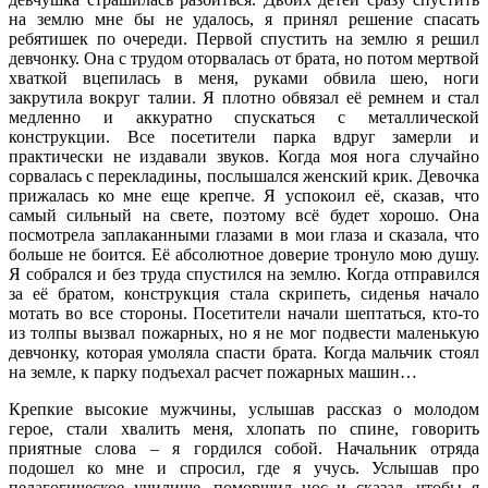
на землю мне бы не удалось, я принял решение спасать
ребятишек по очереди. Первой спустить на землю я решил
девчонку. Она с трудом оторвалась от брата, но потом мертвой
хваткой вцепилась в меня, руками обвила шею, ноги
закрутила вокруг талии. Я плотно обвязал её ремнем и стал
медленно и аккуратно спускаться с металлической
конструкции. Все посетители парка вдруг замерли и
практически не издавали звуков. Когда моя нога случайно
сорвалась с перекладины, послышался женский крик. Девочка
прижалась ко мне еще крепче. Я успокоил её, сказав, что
самый сильный на свете, поэтому всё будет хорошо. Она
посмотрела заплаканными глазами в мои глаза и сказала, что
больше не боится. Её абсолютное доверие тронуло мою душу.
Я собрался и без труда спустился на землю. Когда отправился
за её братом, конструкция стала скрипеть, сиденья начало
мотать во все стороны. Посетители начали шептаться, кто-то
из толпы вызвал пожарных, но я не мог подвести маленькую
девчонку, которая умоляла спасти брата. Когда мальчик стоял
на земле, к парку подъехал расчет пожарных машин…
Крепкие высокие мужчины, услышав рассказ о молодом
герое, стали хвалить меня, хлопать по спине, говорить
приятные слова – я гордился собой. Начальник отряда
подошел ко мне и спросил, где я учусь. Услышав про
педагогическое училище, поморщил нос и сказал, чтобы я