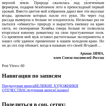
мерзлой земле. Природа сжалилась над увлеченным
фермером, подарив безоблачное лето и превосходный первый
урожай. Вместо цветов мой избранник дарил мне эти вкусные
ягоды, ароматом которых пахли его руки. Но через год
рассада вымерзла и больше не плодоносила. Несколько раз он
пытался «обмануть» природу и вырастить ежевику на краю
света, но своенравная Хозяйка севера больше не позволила
вторгаться южному романтику на свои простуженные поля.
Со временем мой муж оставил растительные эксперименты и
нашел себе удачное применение в нашем холодном краю. Но
он до сих пор обожает, когда я называю его своей Ягодкой…
Ариша ЗИМА,
член Союза писателей России
Post Views:
60
Навигация по записям
Предыдущая запись
ВЕЛИКИЕ ХУДОЖНИКИ
ОТЕЧЕСТВА
Следующая запись
Сказано!
Поделиться в соц. сетях: