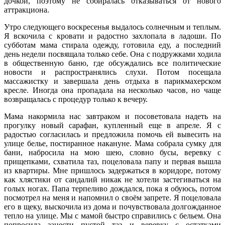
дочкой, поэтому не собиралась отказываться от нового
аттракциона.
Утро следующего воскресенья выдалось солнечным и теплым.
Я вскочила с кровати и радостно захлопала в ладоши. По
субботам мама стирала одежду, готовила еду, а последний
день недели посвящала только себе. Она с подружками ходила
в общественную баню, где обсуждались все политические
новости и распространялись слухи. Потом посещала
массажистку и завершала день отдыха в парикмахерском
кресле. Иногда она пропадала на несколько часов, но чаще
возвращалась с процедур только к вечеру.
Мама накормила нас завтраком и посоветовала надеть на
прогулку новый сарафан, купленный еще в апреле. Я с
радостью согласилась и предложила помочь ей вывесить на
улице белье, постиранное накануне. Мама собрала сумку для
бани, набросила на мою шею, словно бусы, веревку с
прищепками, схватила таз, поцеловала папу и первая вышла
из квартиры. Мне пришлось задержаться в коридоре, потому
как хлястики от сандалий никак не хотели застегиваться на
голых ногах. Папа терпеливо дождался, пока я обуюсь, потом
посмотрел на меня и напомнил о своём запрете. Я поцеловала
его в щеку, выскочила из дома и почувствовала долгожданное
тепло на улице. Мы с мамой быстро справились с бельем. Она
попросила занести пустой таз и веревку с остатками