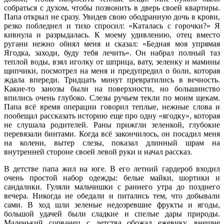
собраться с духом, чтобы позвонить в дверь своей квартиры.
Папа открыл не сразу. Увидев свою ободранную дочь в крови,
резко побледнел и тихо спросил: «Каталась с горочки?» Я
кивнула и разрыдалась. К моему удивлению, отец вместо
ругани нежно обнял меня и сказал: «Бедная моя упрямая
Ягодка, заходи, буду тебя лечить». Он набрал полный таз
теплой воды, взял иголку от шприца, вату, зеленку и мамины
щипчики, посмотрел на меня и предупредил о боли, которая
ждала впереди. Тридцать минут превратились в вечность.
Какие-то занозы были на поверхности, но большинство
впились очень глубоко. Слезы ручьем текли по моим щекам.
Папа всё время операции говорил теплые, нежные слова и
пообещал рассказать историю еще про одну «ягодку», которая
не слушала родителей. Раны прижгли зеленкой, глубокие
перевязали бинтами. Когда всё закончилось, он посадил меня
на колени, вытер слезы, показал длинный шрам на
внутренней стороне своей левой руки и начал рассказ.
В детстве папа жил на юге. В его летний гардероб входил
очень простой набор одежды: белые майки, шортики и
сандалики. Гуляли мальчишки с раннего утра до позднего
вечера. Никогда не обедали и питались тем, что добывали
сами. В ход шли зеленые недозревшие фрукты и ягоды,
большой удачей были сладкие и спелые дары природы.
Маленький сорванец с детства обожал ежевику, внешне