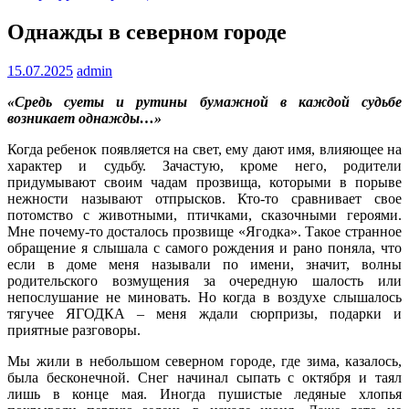
Однажды в северном городе
15.07.2025
admin
«Средь суеты и рутины бумажной в каждой судьбе
возникает однажды…»
Когда ребенок появляется на свет, ему дают имя, влияющее на
характер и судьбу. Зачастую, кроме него, родители
придумывают своим чадам прозвища, которыми в порыве
нежности называют отпрысков. Кто-то сравнивает свое
потомство с животными, птичками, сказочными героями.
Мне почему-то досталось прозвище «Ягодка». Такое странное
обращение я слышала с самого рождения и рано поняла, что
если в доме меня называли по имени, значит, волны
родительского возмущения за очередную шалость или
непослушание не миновать. Но когда в воздухе слышалось
тягучее ЯГОДКА – меня ждали сюрпризы, подарки и
приятные разговоры.
Мы жили в небольшом северном городе, где зима, казалось,
была бесконечной. Снег начинал сыпать с октября и таял
лишь в конце мая. Иногда пушистые ледяные хлопья