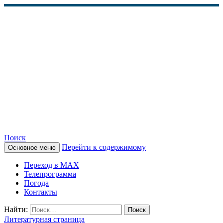
Поиск
Перейти к содержимому
Основное меню
КАМЧАТСКОЕ
Переход в MAX
ИНФОРМАЦИОННОЕ
Телепрограмма
Погода
АГЕНТСТВО (КИА
Контакты
«ВЕСТИ»)
Найти:
Литературная страница