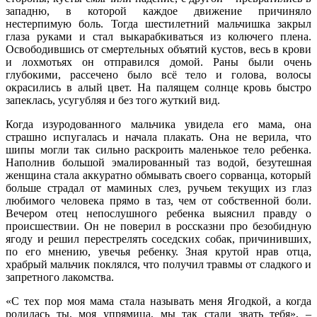
западню, в которой каждое движение причиняло
нестерпимую боль. Тогда шестилетний мальчишка закрыл
глаза руками и стал выкарабкиваться из колючего плена.
Освободившись от смертельных объятий кустов, весь в крови
и лохмотьях он отправился домой. Раны были очень
глубокими, рассечено было всё тело и голова, волосы
окрасились в алый цвет. На палящем солнце кровь быстро
запеклась, усугубляя и без того жуткий вид.
Когда изуродованного мальчика увидела его мама, она
страшно испугалась и начала плакать. Она не верила, что
шипы могли так сильно раскроить маленькое тело ребенка.
Наполнив большой эмалированный таз водой, безутешная
женщина стала аккуратно обмывать своего сорванца, который
больше страдал от маминых слез, ручьем текущих из глаз
любимого человека прямо в таз, чем от собственной боли.
Вечером отец непослушного ребенка выяснил правду о
происшествии. Он не поверил в россказни про безобидную
ягоду и решил перестрелять соседских собак, причинивших,
по его мнению, увечья ребенку. Зная крутой нрав отца,
храбрый мальчик поклялся, что получил травмы от сладкого и
запретного лакомства.
«С тех пор моя мама стала называть меня Ягодкой, а когда
родилась ты, моя упрямица, мы так стали звать тебя», –