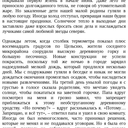
покрывали первую зелень в начале июня. Даже лето не
приносило долгожданного тепла, не говоря об утомительной
жаре. Но закаленные дети нашей малой родины гуляли в
любую погоду. Иногда холод отступал, превращая наши будни
в настоящие праздники. Солнечное тепло в выходные дни
заставляло даже взрослых бросать свои дела и наслаждаться
лучиками самой любимой звезды северян.
Однажды летом, когда столбик термометра показал плюс
восемнадцать градусов по Цельсию, жители соседнего
микрорайона соорудили высокую деревянную горку и
большую песочницу. Новые конструкции не успели
покрасить, поскольку той же ночью в городе зарядил
надоедливый мелкий дождь, который продлился несколько
дней. Мы с подружками гуляли в беседке и никак не могли
дождаться окончания промозглых осадков, чтобы насладиться
новыми развлечениями. На третий день унылой погоды я с
грустью в голосе сказала родителям, что мечтаю увидеть
солнце, чтобы покататься на заветной горочке. Папа вдруг
посмотрел на меня и грозно заявил, что запрещает
приближаться к этому необструганному деревянному
уродству. «Но почему?» – вдруг расхныкалась я. «Потому…
Запрещаю, и всё тут», – ответил папа и ушел в свою комнату.
Иногда он был немногословен, часто принимал решения,
которые не менял и не поддавался уговорам. Но я была его