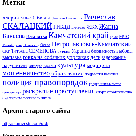
Метки
Вячеслав
«Берингия-2016»
А.И. Деникин
Вилючинск
СКАЛАЦКИЙ
Жанна
ГИБДД
ЖКХ
Елизово
Камчатский край
Бакаева
Камчатка
МЧС
Крым
Петропавловск-Камчатский
Осаго
Минобороны
Новый год
Украина
Татьяна СЕМЕНОВА
выборы
безопасность
СКР
Турция
гонка на собачьих упряжках
дети
выставка
задержание
культура
медицина
нарушителя
кража
конкурс
мошенничество
образование
подростки
политика
правопорядок
полиция
предпринимательство
раскрытие преступления
спорт
строительство
прокуратура
суд
туризм
фестиваль
школа
Архив старого сайта
http://kamvesti.com/old/