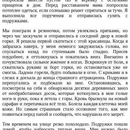
прищепок в дом. Перед расставанием мама попросила
потеплее одеться, если солнышко решит спрятаться за тучи. Я
выполнила все поручения и отправилась гулять с
подружками.
Мы поиграли в резиночки, потом увлеклись прятками, но
через час заскучали и отправились в соседний двор к новой
горке. Я решила первой скатиться с этой красавицы. Когда я
забралась наверх, у меня немного закружилась голова, но
спускаться назад по ступенькам было стыдно. Присев
поудобнее, я оттолкнулась и покатилась вниз. Внезапно я
почувствовала сильное жжение в ногах. Вскрикнув от боли, я
схватилась руками за борт горки, но остановиться уже не
смогла. Ладони горели, будто побывали в огне. С криками и в
слезах я доехала до конца страшного аттракциона. Подружки
перепугались и подбежали ко мне. Остановившись, я
посмотрела на себя и обнаружила десятки деревянных заноз
от необработанных досок, которые воткнулись в мои голые
ноги и руки, пока я летела с горы. Кровь брызнула на новый
сарафан и перепачкала всё тело. Болела каждая клеточка моей
кожи. Но самым страшным стало осознание того, как мне
появиться перед папой и сообщить, что нарушила его запрет.
Тем временем на улице резко похолодало. Подружки пошли
домой, чтобы набросить теплые вещи. Мне нужно было