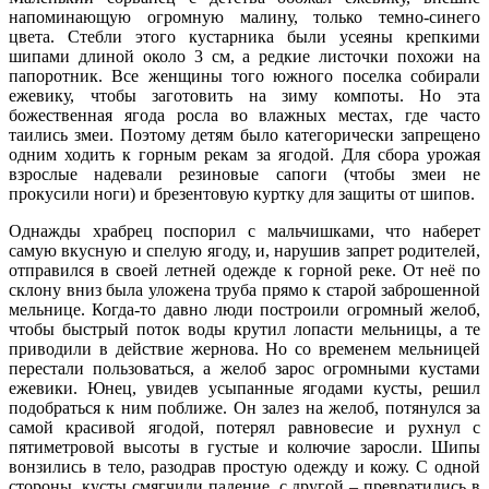
напоминающую огромную малину, только темно-синего
цвета. Стебли этого кустарника были усеяны крепкими
шипами длиной около 3 см, а редкие листочки похожи на
папоротник. Все женщины того южного поселка собирали
ежевику, чтобы заготовить на зиму компоты. Но эта
божественная ягода росла во влажных местах, где часто
таились змеи. Поэтому детям было категорически запрещено
одним ходить к горным рекам за ягодой. Для сбора урожая
взрослые надевали резиновые сапоги (чтобы змеи не
прокусили ноги) и брезентовую куртку для защиты от шипов.
Однажды храбрец поспорил с мальчишками, что наберет
самую вкусную и спелую ягоду, и, нарушив запрет родителей,
отправился в своей летней одежде к горной реке. От неё по
склону вниз была уложена труба прямо к старой заброшенной
мельнице. Когда-то давно люди построили огромный желоб,
чтобы быстрый поток воды крутил лопасти мельницы, а те
приводили в действие жернова. Но со временем мельницей
перестали пользоваться, а желоб зарос огромными кустами
ежевики. Юнец, увидев усыпанные ягодами кусты, решил
подобраться к ним поближе. Он залез на желоб, потянулся за
самой красивой ягодой, потерял равновесие и рухнул с
пятиметровой высоты в густые и колючие заросли. Шипы
вонзились в тело, разодрав простую одежду и кожу. С одной
стороны, кусты смягчили падение, с другой – превратились в