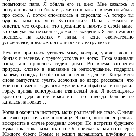
подытожил папа. Я обняла его за шею. Мне казалось, я
почувствовала его боль и даже на какое-то время позабыла
про свою. А потом опомнилась и спросила: «А теперь ты
будешь называть меня Буратинкой?» Папа засмеялся и
ответил, что сохранит это прозвище в память о своей маме,
которая умерла незадолго до моего рождения. Я еще немного
посидела на коленях у папы, а когда окончательно
успокоилась, предложила попить чай с ватрушками.
Вечером пришлось утешать маму, которая, увидев дочь в
бинтах и зеленке, с трудом устояла на ногах. Пока заживали
раны, мне пришлось сидеть дома. Во время заточения
природа, словно в наказание за непослушание, подарила
нашему городку безоблачные и теплые деньки. Когда меня
снова выпустили гулять, девчонки во дворе рассказали, что
мой папа вместе с другими мужчинами обработал и покрасил
горку, придав конструкции глянцевый вид. Я восхищалась
красотой деревянной красавицы, но никогда больше не
каталась на горках…
Когда я окончила институт, моих родителей не стало. С ними
исчезло трогательное прозвище Ягодка, которое я решила
воскресить в случае рождения дочери. Но, встретив будущего
мужа, так стала называть его. Он приехал к нам на север с
Южного берега Крыма и решил выращивать клубнику на