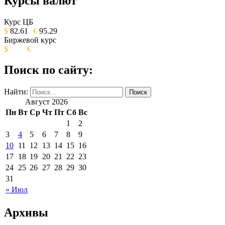
Курсы валют
ОБЩЕСТВЕННО-ПОЛИТИЧЕСКОЕ
ИЗДАНИЕ КАМЧАТСКОГО КРАЯ.
Курс ЦБ
$
82.61
€
95.29
Биржевой курс
$
€
Поиск по сайту:
Найти:
Август 2026
Пн
Вт
Ср
Чт
Пт
Сб
Вс
1
2
3
4
5
6
7
8
9
10
11
12
13
14
15
16
17
18
19
20
21
22
23
24
25
26
27
28
29
30
31
« Июл
Архивы