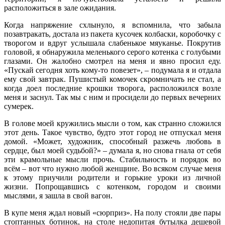
расположиться в зале ожидания.
Когда напряжение схлынуло, я вспомнила, что забыла
позавтракать, достала из пакета кусочек колбаски, коробочку с
творогом и вдруг услышала слабенькое мяуканье. Покрутив
головой, я обнаружила меленького серого котенка с голубыми
глазами. Он жалобно смотрел на меня и явно просил еду.
«Пускай сегодня хоть кому-то повезет», – подумала я и отдала
ему свой завтрак. Пушистый комочек скромничать не стал, а
когда доел последние крошки творога, расположился возле
меня и заснул. Так мы с ним и просидели до первых вечерних
сумерек.
В голове моей кружились мысли о том, как странно сложился
этот день. Такое чувство, будто этот город не отпускал меня
домой. «Может, художник, способный разжечь любовь в
сердце, был моей судьбой?» – думала я, но снова гнала от себя
эти крамольные мысли прочь. Стабильность и порядок во
всём – вот что нужно любой женщине. Во всяком случае меня
к этому приучили родители и горькие уроки из личной
жизни. Попрощавшись с котенком, городом и своими
мыслями, я зашла в свой вагон.
В купе меня ждал новый «сюрприз». На полу стояли две пары
стоптанных ботинок, на столе недопитая бутылка дешевой