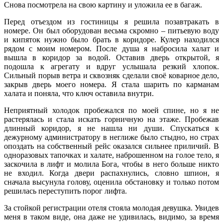
Снова посмотрела на свою картину и уложила ее в багаж.
Перед отъездом из гостиницы я решила позавтракать в
номере. Он был оборудован весьма скромно – питьевую воду
и кипяток нужно было брать в коридоре. Кулер находился
рядом с моим номером. После душа я набросила халат и
вышла в коридор за водой. Оставив дверь открытой, я
подошла к агрегату и вдруг услышала резкий хлопок.
Сильный порыв ветра и сквозняк сделали своё коварное дело,
закрыв дверь моего номера. Я стала шарить по карманам
халата и поняла, что ключ оставила внутри.
Неприятный холодок пробежался по моей спине, но я не
растерялась и стала искать горничную на этаже. Пробежав
длинный коридор, я не нашла ни души. Спускаться к
дежурному администратору в неглиже было стыдно, но страх
опоздать на собственный рейс оказался сильнее приличий. В
одноразовых тапочках и халате, наброшенном на голое тело, я
заскочила в лифт и молила Бога, чтобы в него больше никто
не входил. Когда двери распахнулись, словно шпион, я
сначала высунула голову, оценила обстановку и только потом
решилась переступить порог лифта.
За стойкой регистрации отеля стояла молодая девушка. Увидев
меня в таком виде, она даже не удивилась, видимо, за время