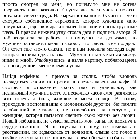
просто смотрел на меня, но почему-то мне не хотела
прерывать наш разговор. Спустя два часа мастер показал
результат своего труда. На бархатистом листе бумаги на меня
смотрело собственное отражение, которое художник явно
приукрасил, сделав выразительнее большие и очень грустные
глаза. В правом нижнем углу стояла дата и подпись автора. Я
поблагодарила за работу и потянулась за деньгами, но
мужчина остановил меня и сказал, что сделал мне подарок.
Он хотел еще что-то сказать, но к нам подошла молодая пара,
которая решила сделать заказ. Мужчина стал метаться между
ними и мной. Улыбнувшись, я взяла картину, поблагодарила
за проведенное вместе время и ушла.
Найдя кофейню, я присела за столик, чтобы вдоволь
насладиться своим портретом и свежезаваренным кофе. Я
смотрела в отражение своих глаз и удивлялась, как
незнакомый мужчина всего за несколько часов смог разглядеть
всю горечь и боль, жившие в моём сердце. В голову
приходили воспоминания о молоденькой дурочке, без памяти
влюбленной в человека, не способного на поступок, и
женщине, которая пытается слепить свою жизнь без любви.
Новый избранник не сумел залечить мои раны, не вдохнул в
сердце нежность. Я не скучала по нему, не томилась в
расставании, не задыхалась от волнения, слыша его голос в
трубке телефона и не понимала, зачем обрекала себя на этот