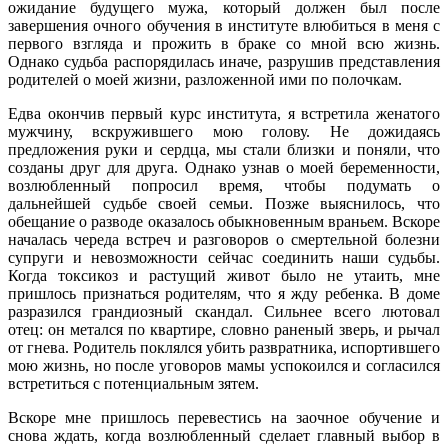
ожидание будущего мужа, который должен был после
завершения очного обучения в институте влюбиться в меня с
первого взгляда и прожить в браке со мной всю жизнь.
Однако судьба распорядилась иначе, разрушив представления
родителей о моей жизни, разложенной ими по полочкам.
Едва окончив первый курс института, я встретила женатого
мужчину, вскружившего мою голову. Не дожидаясь
предложения руки и сердца, мы стали близки и поняли, что
созданы друг для друга. Однако узнав о моей беременности,
возлюбленный попросил время, чтобы подумать о
дальнейшей судьбе своей семьи. Позже выяснилось, что
обещание о разводе оказалось обыкновенным враньем. Вскоре
началась череда встреч и разговоров о смертельной болезни
супруги и невозможности сейчас соединить наши судьбы.
Когда токсикоз и растущий живот было не утаить, мне
пришлось признаться родителям, что я жду ребенка. В доме
разразился грандиозный скандал. Сильнее всего лютовал
отец: он метался по квартире, словно раненый зверь, и рычал
от гнева. Родитель поклялся убить развратника, испортившего
мою жизнь, но после уговоров мамы успокоился и согласился
встретиться с потенциальным зятем.
Вскоре мне пришлось перевестись на заочное обучение и
снова ждать, когда возлюбленный сделает главный выбор в