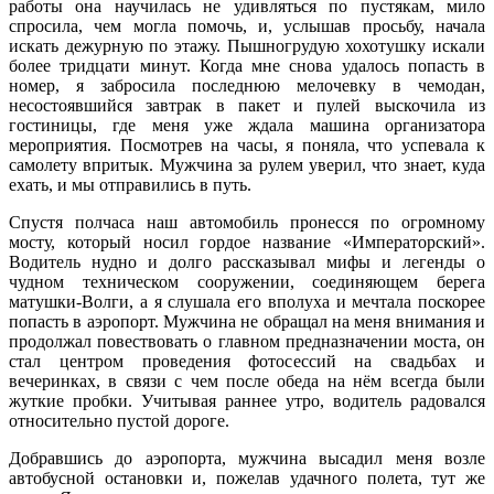
работы она научилась не удивляться по пустякам, мило
спросила, чем могла помочь, и, услышав просьбу, начала
искать дежурную по этажу. Пышногрудую хохотушку искали
более тридцати минут. Когда мне снова удалось попасть в
номер, я забросила последнюю мелочевку в чемодан,
несостоявшийся завтрак в пакет и пулей выскочила из
гостиницы, где меня уже ждала машина организатора
мероприятия. Посмотрев на часы, я поняла, что успевала к
самолету впритык. Мужчина за рулем уверил, что знает, куда
ехать, и мы отправились в путь.
Спустя полчаса наш автомобиль пронесся по огромному
мосту, который носил гордое название «Императорский».
Водитель нудно и долго рассказывал мифы и легенды о
чудном техническом сооружении, соединяющем берега
матушки-Волги, а я слушала его вполуха и мечтала поскорее
попасть в аэропорт. Мужчина не обращал на меня внимания и
продолжал повествовать о главном предназначении моста, он
стал центром проведения фотосессий на свадьбах и
вечеринках, в связи с чем после обеда на нём всегда были
жуткие пробки. Учитывая раннее утро, водитель радовался
относительно пустой дороге.
Добравшись до аэропорта, мужчина высадил меня возле
автобусной остановки и, пожелав удачного полета, тут же