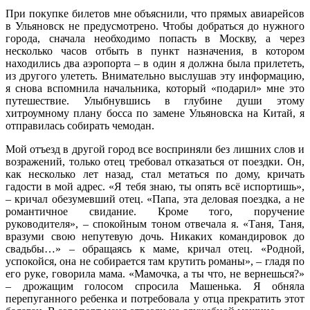
При покупке билетов мне объяснили, что прямых авиарейсов
в Ульяновск не предусмотрено. Чтобы добраться до нужного
города, сначала необходимо попасть в Москву, а через
несколько часов отбыть в пункт назначения, в котором
находились два аэропорта – в один я должна была прилететь,
из другого улететь. Внимательно выслушав эту информацию,
я снова вспомнила начальника, который «подарил» мне это
путешествие. Улыбнувшись в глубине души этому
хитроумному плану босса по замене Ульяновска на Китай, я
отправилась собирать чемодан.
Мой отъезд в другой город все восприняли без лишних слов и
возражений, только отец требовал отказаться от поездки. Он,
как несколько лет назад, стал метаться по дому, кричать
гадости в мой адрес. «Я тебя знаю, ты опять всё испортишь»,
– кричал обезумевший отец. «Папа, эта деловая поездка, а не
романтичное свидание. Кроме того, поручение
руководителя», – спокойным тоном отвечала я. «Таня, Таня,
вразуми свою непутевую дочь. Никаких командировок до
свадьбы…» – обращаясь к маме, кричал отец. «Родной,
успокойся, она не собирается там крутить романы», – гладя по
его руке, говорила мама. «Мамочка, а ты что, не вернешься?»
– дрожащим голосом спросила Машенька. Я обняла
перепуганного ребенка и потребовала у отца прекратить этот