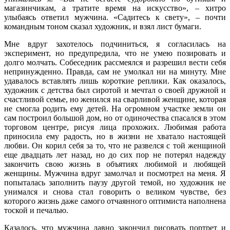
магазинчикам, а тратите время на искусство», – хитро
улыбаясь ответил мужчина. «Садитесь к свету», – почти
командным тоном сказал художник, и взял лист бумаги.
Мне вдруг захотелось подчиниться, я согласилась на
эксперимент, но предупредила, что не умею позировать и
долго молчать. Собеседник рассмеялся и разрешил вести себя
непринужденно. Правда, сам не умолкал ни на минуту. Мне
удавалось вставлять лишь короткие реплики. Как оказалось,
художник с детства был сиротой и мечтал о своей дружной и
счастливой семье, но женился на сварливой женщине, которая
не смогла родить ему детей. На огромном участке земли он
сам построил большой дом, но от одиночества спасался в этом
торговом центре, рисуя лица прохожих. Любимая работа
приносила ему радость, но в жизни не хватало настоящей
любви. Он корил себя за то, что не развелся с той женщиной
еще двадцать лет назад, но до сих пор не потерял надежду
закончить свою жизнь в объятиях любимой и любящей
женщины. Мужчина вдруг замолчал и посмотрел на меня. Я
попыталась заполнить паузу другой темой, но художник не
унимался и снова стал говорить о великом чувстве, без
которого жизнь даже самого отчаянного оптимиста наполнена
тоской и печалью.
Казалось, что мужчина давно закончил рисовать портрет и