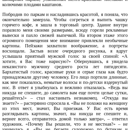
колючими плодами каштанов.
Побродив по паркам и насладившись красотой, я поняла, что
окончательно замерзла. Чтобы согреться и выпить чашку
горячего кофе, я зашла в торговый центр. Здание внутри
поразило меня своими размерами, всюду горели рекламные
вывески и пахло свежей выпечкой. На втором этаже этого
огромного помещения мое внимание привлекли необычные
картины. Пейзажи захватили воображение, а портреты
восхищали. Застыв возле очередного рисунка, я вдруг
услышала приятный мужской голос за своей спиной: «А
хотите, я Вас тоже нарисую?» Обернувшись, я увидела
неказистого мужчину среднего роста лет пятидесяти.
Бархатистый голос, красивые руки и серые глаза как будто
принадлежали другому человеку. Его лицо портили длинные,
как мне показалось, немытые волосы и по-детски вздернутый
нос. В ответ я улыбнулась и вежливо отказалась. «Ведь вы
никуда не спешите, до самолета вам еще почти целые сутки,
решайтесь!» – стал настаивать незнакомец. «Откуда вы
знаете?» – растерянно спросила я. «Вы не похожи на женщину
из этих мест, значит, Вы приезжая. У Вас есть время
разглядывать картины, значит, вы никуда не спешите и,
вернее всего, отправитесь домой только завтра», – ответил
художник. «Почему Вы решили, что я не местная?» – не
унималась я. «Вы не бегаете судорожно по бутикам и