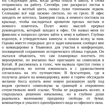
На следующий день, когда дочка пошла в школу, я снова
отправилась на работу. Сентябрь уже раскрасил листья в
красный и желтый цвета, сковал лужи тоненьким ледком.
Солнышко всё еще ласково светило, но не грело. В офис
заходить не хотелось. Зажмурив глаза, я немного постояла на
крыльце, чтобы насладиться ароматом прелых листьев и
немного помечтать. Полет моих мыслей прервал
руководитель, который заходил в офис. Он назвал меня по
фамилии и попросил срочно зайти к нему в кабинет. Глубоко
вздохнув, я утвердительно кивнула и пошла вслед за ним.
Однако вместо очередных дел и задач начальник сообщил мне
о командировке в Ульяновск для участия в конференции,
посвященной сохранению исторического облика городов. Он
пытался объяснить, что сам планировал посетить это
мероприятие, но внезапно был приглашен на симпозиум в
Китай. Я рассмеялась в голос, чем вызвала приступ гнева у
руководителя, но потом извинилась и с удовольствием
согласилась на это путешествие. В бухгалтерии, где я
получила деньги на командировку, живо и горячо обсуждали
желание босса купить жене новую роскошную шубу под
видом срочного симпозиума за границей и откровенно
сочувствовали моей ссылке. Чтобы не раздражать коллег, я
сокрушалась решению начальника, но в глубине души
радовалась маленькому празднику свободы от бумаг,
компьютера и унылого однообразного вида из офисного окна.