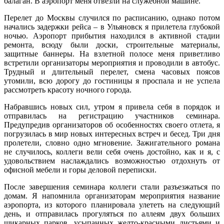
балаган. В аэропорт меня отвезли на служебной машине.
Перелет до Москвы случился по расписанию, однако потом
начались задержки рейса – в Ульяновск я прилетела глубокой
ночью. Аэропорт прибытия находился в активной стадии
ремонта, всюду были доски, строительные материалы,
защитные баннеры. На взлетной полосе меня приветливо
встретили организаторы мероприятия и проводили в автобус.
Трудный и длительный перелет, смена часовых поясов
утомили, всю дорогу до гостиницы я проспала и не успела
рассмотреть красоту ночного города.
Набравшись новых сил, утром я привела себя в порядок и
отправилась на регистрацию участников семинара.
Предупредив организаторов об особенностях своего отлета, я
погрузилась в мир новых интересных встреч и бесед. Три дня
пролетели, словно одно мгновение. Зажигательного романа
не случилось, коллеги вели себя очень достойно, как и я, с
удовольствием наслаждались возможностью отдохнуть от
офисной мебели и горы деловой переписки.
После завершения семинара коллеги стали разъезжаться по
домам. Я напомнила организаторам мероприятия название
аэропорта, из которого планировала улететь на следующий
день, и отправилась прогуляться по аллеям двух больших
шикарных парков, усыпанных желто-красными листьями и