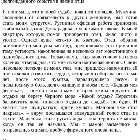
долгожданного события в жизни отца.
Я понимала, что в моей судьбе появился порядок. Мужчина,
свободный от обязательств к другой женщине, был готов
стать моим супругом. Рутинная офисная работа приносила
стабильный доход. Дочь радовала успехами в школе. В моей
квартире, которую помог приобрести отец, было чисто и
уютно. Однако душе чего-то не хватало. Отец, обратив
внимание на мой унылый вид, предположил, что причиной
тому усталость, накопленная за несколько лет монотонного и
однообразного труда. Только мама, гладя мою голову на своих
коленях, утверждала, что мне нужна настоящая любовь. Слезы
невольно потекли из моих глаз, мне пришлось напомнить ей
про осколки развитого сердца, которые я собирала несколько
лет после этого чувства, парализующего разум, и
невыносимую боль, долго жившую в моем теле. «Бедная моя
девочка», – нежно сказала мама и предложила подумать об
отдыхе на берегу Черного моря. «Какой отдых? Перестань
баламутить дочь, никакого отдыха до свадьбы не будет. И
хватит там шушукаться, идите кушать. Манюня уже стол
накрыла», – вдруг послышался возмущенный голос отца из
кухни. Машенька стала ругать деда – она терпеть не могла,
когда он так её называл. Мы с мамой засмеялись и
отправились снимать пробу с фирменного плова папы.