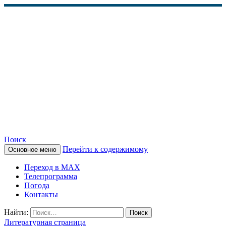
Поиск
Перейти к содержимому
Основное меню
КАМЧАТСКОЕ
Переход в MAX
ИНФОРМАЦИОННОЕ
Телепрограмма
Погода
АГЕНТСТВО (КИА
Контакты
«ВЕСТИ»)
Найти:
Литературная страница