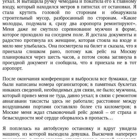
уехал. Я вытащила ручку чемодана и покатила его к главному
входу, который находился метров в пятистах от остановки. Я
стала крутить головой по сторонам и обнаружила
строительный мусор, разбросанный по сторонам. «Какие
молодцы, подумала я, сразу два аэропорта ремонтируют».
Меня даже не смутило соревнование мужчин в форме,
которое проходило на соседнем поле. Я достала документы и
радостно протянула их женщине, которая стояла на входе и
мило мне улыбалась. Она посмотрела на билет и сказала, что я
приехала слишком рано, потому как рейс на Москву
планировался через шесть часов, а потом снова заглянула в
проездной документ и сообщила, что я приехала не в тот
аэропорт.
После окончания конференции я выбросила все бумажки, где
были написаны номера организаторов; в памятных буклетах
никаких сведений, необходимых для связи, не было; мужчина,
который привез меня не туда, давно уехал; в связи с ремонтом
авиагавани таксисты здесь не работали; расстояние между
воздушными портами составляло более ста километров; в
Москве меня ждал стыковочный рейс домой – от страха и
безысходности моё сердце оборвалось в пропасть…
Я поплелась на автобусную остановку и вдруг увидела
машину, из которой выходила девушка. Выскочив наперерез