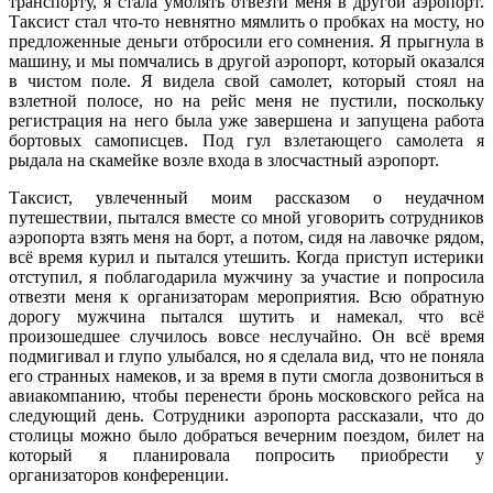
транспорту, я стала умолять отвезти меня в другой аэропорт.
Таксист стал что-то невнятно мямлить о пробках на мосту, но
предложенные деньги отбросили его сомнения. Я прыгнула в
машину, и мы помчались в другой аэропорт, который оказался
в чистом поле. Я видела свой самолет, который стоял на
взлетной полосе, но на рейс меня не пустили, поскольку
регистрация на него была уже завершена и запущена работа
бортовых самописцев. Под гул взлетающего самолета я
рыдала на скамейке возле входа в злосчастный аэропорт.
Таксист, увлеченный моим рассказом о неудачном
путешествии, пытался вместе со мной уговорить сотрудников
аэропорта взять меня на борт, а потом, сидя на лавочке рядом,
всё время курил и пытался утешить. Когда приступ истерики
отступил, я поблагодарила мужчину за участие и попросила
отвезти меня к организаторам мероприятия. Всю обратную
дорогу мужчина пытался шутить и намекал, что всё
произошедшее случилось вовсе неслучайно. Он всё время
подмигивал и глупо улыбался, но я сделала вид, что не поняла
его странных намеков, и за время в пути смогла дозвониться в
авиакомпанию, чтобы перенести бронь московского рейса на
следующий день. Сотрудники аэропорта рассказали, что до
столицы можно было добраться вечерним поездом, билет на
который я планировала попросить приобрести у
организаторов конференции.