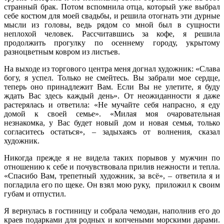
странный брак. Потом вспомнила отца, который уже выбрал
себе костюм для моей свадьбы, и решила отогнать эти дурные
мысли из головы, ведь рядом со мной был в сущности
неплохой человек. Рассчитавшись за кофе, я решила
продолжить прогулку по осеннему городу, укрытому
разноцветным ковром из листьев.
На выходе из торгового центра меня догнал художник: «Слава
богу, я успел. Только не смейтесь. Вы забрали мое сердце,
теперь оно принадлежит Вам. Если Вы не улетите, я буду
ждать Вас здесь каждый день». От неожиданности я даже
растерялась и ответила: «Не мучайте себя напрасно, я еду
домой к своей семье». «Милая моя очаровательная
незнакомка, у Вас будет новый дом и новая семья, только
согласитесь остаться», – задыхаясь от волнения, сказал
художник.
Никогда прежде я не видела таких порывов у мужчин по
отношению к себе и почувствовала прилив нежности и тепла.
«Спасибо Вам, трепетный художник, за всё», – ответила я и
погладила его по щеке. Он взял мою руку, приложил к своим
губам и отпустил.
Я вернулась в гостиницу и собрала чемодан, наполнив его до
краев подарками для родных и копчеными морскими дарами.