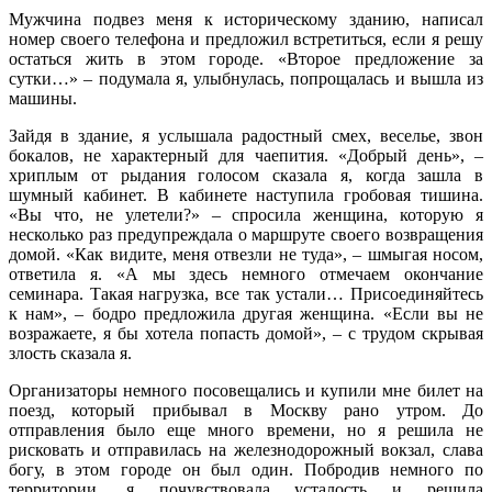
Мужчина подвез меня к историческому зданию, написал
номер своего телефона и предложил встретиться, если я решу
остаться жить в этом городе. «Второе предложение за
сутки…» – подумала я, улыбнулась, попрощалась и вышла из
машины.
Зайдя в здание, я услышала радостный смех, веселье, звон
бокалов, не характерный для чаепития. «Добрый день», –
хриплым от рыдания голосом сказала я, когда зашла в
шумный кабинет. В кабинете наступила гробовая тишина.
«Вы что, не улетели?» – спросила женщина, которую я
несколько раз предупреждала о маршруте своего возвращения
домой. «Как видите, меня отвезли не туда», – шмыгая носом,
ответила я. «А мы здесь немного отмечаем окончание
семинара. Такая нагрузка, все так устали… Присоединяйтесь
к нам», – бодро предложила другая женщина. «Если вы не
возражаете, я бы хотела попасть домой», – с трудом скрывая
злость сказала я.
Организаторы немного посовещались и купили мне билет на
поезд, который прибывал в Москву рано утром. До
отправления было еще много времени, но я решила не
рисковать и отправилась на железнодорожный вокзал, слава
богу, в этом городе он был один. Побродив немного по
территории, я почувствовала усталость и решила