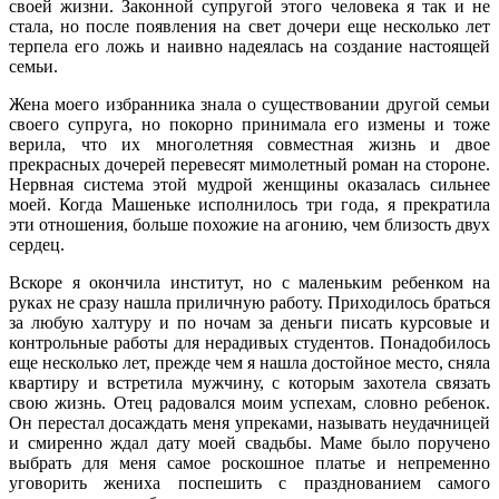
своей жизни. Законной супругой этого человека я так и не
стала, но после появления на свет дочери еще несколько лет
терпела его ложь и наивно надеялась на создание настоящей
семьи.
Жена моего избранника знала о существовании другой семьи
своего супруга, но покорно принимала его измены и тоже
верила, что их многолетняя совместная жизнь и двое
прекрасных дочерей перевесят мимолетный роман на стороне.
Нервная система этой мудрой женщины оказалась сильнее
моей. Когда Машеньке исполнилось три года, я прекратила
эти отношения, больше похожие на агонию, чем близость двух
сердец.
Вскоре я окончила институт, но с маленьким ребенком на
руках не сразу нашла приличную работу. Приходилось браться
за любую халтуру и по ночам за деньги писать курсовые и
контрольные работы для нерадивых студентов. Понадобилось
еще несколько лет, прежде чем я нашла достойное место, сняла
квартиру и встретила мужчину, с которым захотела связать
свою жизнь. Отец радовался моим успехам, словно ребенок.
Он перестал досаждать меня упреками, называть неудачницей
и смиренно ждал дату моей свадьбы. Маме было поручено
выбрать для меня самое роскошное платье и непременно
уговорить жениха поспешить с празднованием самого