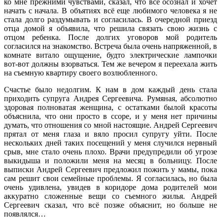
ко мне прежними чувствами, сказал, что всё осознал и хочет
начать с начала. В объятиях всё еще любимого человека я не
стала долго раздумывать и согласилась. В очередной приезд
отца домой я объявила, что решила связать свою жизнь с
отцом ребенка. После долгих уговоров мой родитель
согласился на знакомство. Встреча была очень напряженной, в
комнате витало ощущение, будто электрические лампочки
вот-вот должны взорваться. Тем же вечером я переехала жить
на съемную квартиру своего возлюбленного.
Счастье было недолгим. К нам в дом каждый день стала
приходить супруга Андрея Сергеевича. Румяная, абсолютно
здоровая полноватая женщина, с остатками былой красоты
объяснила, что они просто в ссоре, и у меня нет причины
думать, что отношения со мной настоящие. Андрей Сергеевич
прятал от меня глаза и вяло просил супругу уйти. После
нескольких дней таких посещений у меня случился нервный
срыв, мне стало очень плохо. Врачи предупредили об угрозе
выкидыша и положили меня на месяц в больницу. После
выписки Андрей Сергеевич предложил пожить у мамы, пока
сам решит свои семейные проблемы. Я согласилась, но была
очень удивлена, увидев в коридоре дома родителей мои
аккуратно сложенные вещи со съемного жилья. Андрей
Сергеевич сказал, что всё позже объяснит, но больше не
появлялся…