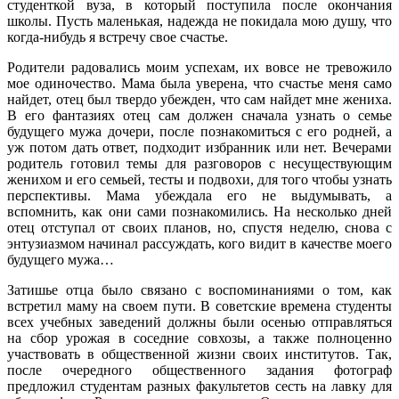
студенткой вуза, в который поступила после окончания
школы. Пусть маленькая, надежда не покидала мою душу, что
когда-нибудь я встречу свое счастье.
Родители радовались моим успехам, их вовсе не тревожило
мое одиночество. Мама была уверена, что счастье меня само
найдет, отец был твердо убежден, что сам найдет мне жениха.
В его фантазиях отец сам должен сначала узнать о семье
будущего мужа дочери, после познакомиться с его родней, а
уж потом дать ответ, подходит избранник или нет. Вечерами
родитель готовил темы для разговоров с несуществующим
женихом и его семьей, тесты и подвохи, для того чтобы узнать
перспективы. Мама убеждала его не выдумывать, а
вспомнить, как они сами познакомились. На несколько дней
отец отступал от своих планов, но, спустя неделю, снова с
энтузиазмом начинал рассуждать, кого видит в качестве моего
будущего мужа…
Затишье отца было связано с воспоминаниями о том, как
встретил маму на своем пути. В советские времена студенты
всех учебных заведений должны были осенью отправляться
на сбор урожая в соседние совхозы, а также полноценно
участвовать в общественной жизни своих институтов. Так,
после очередного общественного задания фотограф
предложил студентам разных факультетов сесть на лавку для