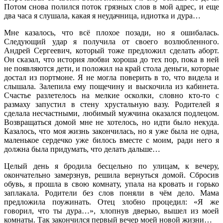
Потом снова полился поток грязных слов в мой адрес, и еще
два часа я слушала, какая я неудачница, идиотка и дура…
Мне казалось, что всё плохое позади, но я ошибалась.
Следующий удар я получила от своего возлюбленного.
Андрей Сергеевич, который тоже предложил сделать аборт.
Он сказал, что история любви хороша до тех пор, пока в ней
не появляются дети, и положил на край стола деньги, которые
достал из портмоне. Я не могла поверить в то, что видела и
слышала. Залепила ему пощечину и выскочила из кабинета.
Счастье разлетелось на мелкие осколки, словно кто-то с
размаху запустил в стену хрустальную вазу. Родителей я
сделала несчастными, любимый мужчина оказался подлецом.
Возвращаться домой мне не хотелось, но идти было некуда.
Казалось, что моя жизнь закончилась, но я уже была не одна,
маленькое сердечко уже билось вместе с моим, ради него я
должна была придумать, что делать дальше…
Целый день я бродила бесцельно по улицам, к вечеру,
окончательно замерзнув, решила вернуться домой. Сбросив
обувь, я прошла в свою комнату, упала на кровать и горько
заплакала. Родители без слов поняли в чём дело. Мама
предложила поужинать. Отец злобно процедил: «Я же
говорил, что ты дура…», хлопнув дверью, вышел из моей
комнаты. Так закончился первый вечер моей новой жизни…