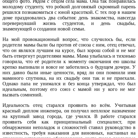
общего фото. Рядом с отцом села мама. Она так понравилась
молодому студенту, что робкий долговязый скромный парень
решился познакомиться с юной красоткой. С тех пор в нашем
доме праздновались два события: день знакомства, навсегда
перевернувший жизнь студентов, и день свадьбы,
знаменующей о создании новой семьи.
На мой провокационный вопрос, что случилось бы, если
родители мамы были бы против её союза с ним, отец отвечал,
что он являлся лучшим на курсе, был хорош собой и не мог
быть отвергнут родителями мамы. Мама улыбалась и тихонько
говорила, что её родители к моменту окончания ею школы
крепко выпивали и вовсе не заботились о будущем дочери. У
них давно были иные ценности, вряд ли они помнили имя
маминого спутника, на их свадьбу они так и не приехали.
Однако папа не унимался и без конца утверждал, что был
идеальным, поэтому его союз с мамой ни у кого не мог
вызвать сомнений.
Идеальность отец старался проявить во всём. Учитывая
красный диплом инженера, он получил неплохое назначение
на крупный завод города, где учился. В работе старался
проявить себя как принципиальный специалист, при
обнаружении неполадок и сложностей ставил руководство в
известность, требуя наказания для виновных, настаивал на