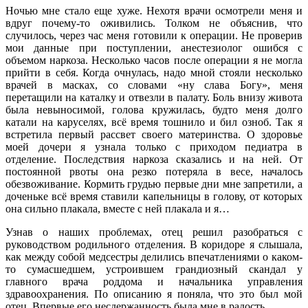
Ночью мне стало еще хуже. Нехотя врачи осмотрели меня и
вдруг почему-то оживились. Толком не объяснив, что
случилось, через час меня готовили к операции. Не проверив
мои данные при поступлении, анестезиолог ошибся с
объемом наркоза. Несколько часов после операции я не могла
прийти в себя. Когда очнулась, надо мной стояли несколько
врачей в масках, со словами «ну слава Богу», меня
перетащили на каталку и отвезли в палату. Боль внизу живота
была невыносимой, голова кружилась, будто меня долго
катали на каруселях, всё время тошнило и бил озноб. Так я
встретила первый рассвет своего материнства. О здоровье
моей дочери я узнала только с приходом педиатра в
отделение. Последствия наркоза сказались и на ней. От
постоянной рвоты она резко потеряла в весе, началось
обезвоживание. Кормить грудью первые дни мне запретили, а
доченьке всё время ставили капельницы в голову, от которых
она сильно плакала, вместе с ней плакала и я…
Узнав о наших проблемах, отец решил разобраться с
руководством родильного отделения. В коридоре я слышала,
как между собой медсестры делились впечатлениями о каком-
то сумасшедшем, устроившем грандиозный скандал у
главного врача роддома и начальника управления
здравоохранения. По описанию я поняла, что это был мой
отец. Впервые его несдержанность была мне в радость…