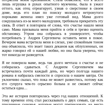
лишь игрушка в руках опытного мужчины, была в ужасе
оттого, как отец отреагирует, узнав о сверстнике в своем
доме, ведь его план по поиску молодого нетронутого
пороками жениха имел уже готовый вид. Мама долго
сокрушалась из-за моего малодушия, требовала прекратить эту
связь. В ответ я повторяла её слова, что счастье нашло меня
само. Мама призывала меня прийти в себя и трезво оценить
обстановку. Утром она собралась в университет, чтобы
потребовать у Андрея Сергеевича оставить меня в покое.
Вечером мама встретила меня в слезах, уже спокойным тоном
она объяснила, что знает таких деканов как облупленных, он
жарко говорил ей о нашей любви, но она была уверена, что
тот никогда не разведется.
Я не поверила маме, ведь так долго мечтала о счастье и не
собиралась сдаваться. С Андреем Сергеевичем мы
встречались почти каждый день, но через полгода нашего
романа я набралась смелости и спросила о нашем завтра. Он
уклончиво сказал, что пока не может развестись, потому как
его супруга чем-то серьезно больна и не сможет сейчас
остаться одна…
Эта же история повторилась через год наших отношений. К
тому времени отец стал рассказывать о двух семьях, где есть
приличные сыновья, которые могут претендовать на место