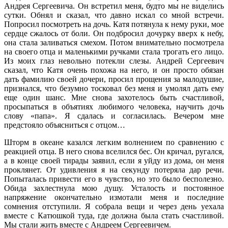
Андрея Сергеевича. Он встретил меня, будто мы не виделись
сутки. Обнял и сказал, что давно искал со мной встречи.
Попросил посмотреть на дочь. Катя потянула к нему руки, мое
сердце сжалось от боли. Он подбросил дочурку вверх к небу,
она стала заливаться смехом. Потом внимательно посмотрела
на своего отца и маленькими ручками стала трогать его лицо.
Из моих глаз невольно потекли слезы. Андрей Сергеевич
сказал, что Катя очень похожа на него, и он просто обязан
дать фамилию своей дочери, просил прощения за малодушие,
признался, что безумно тосковал без меня и умолял дать ему
еще один шанс. Мне снова захотелось быть счастливой,
просыпаться в объятиях любимого человека, научить дочь
слову «папа». Я сдалась и согласилась. Вечером мне
предстояло объясниться с отцом…
Шторм в океане казался легким волнением по сравнению с
реакцией отца. В него снова вселился бес. Он кричал, ругался,
а в конце своей тирады заявил, если я уйду из дома, он меня
проклянет. От удивления я на секунду потеряла дар речи.
Попыталась привести его в чувство, но это было бесполезно.
Обида захлестнула мою душу. Усталость и постоянное
напряжение окончательно измотали меня и последние
сомнения отступили. Я собрала вещи и через день уехала
вместе с Катюшкой туда, где должна была стать счастливой.
Мы стали жить вместе с Андреем Сергеевичем.