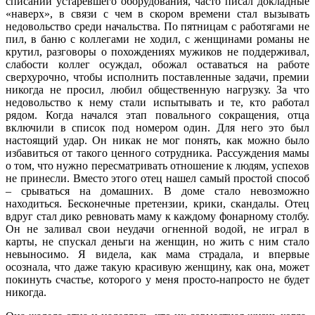
списании устаревшего оборудования, часто писал докладные
«наверх», в связи с чем в скором времени стал вызывать
недовольство среди начальства. По пятницам с работягами не
пил, в баню с коллегами не ходил, с женщинами романы не
крутил, разговоры о похождениях мужиков не поддерживал,
слабости коллег осуждал, обожал оставаться на работе
сверхурочно, чтобы исполнить поставленные задачи, премии
никогда не просил, любил общественную нагрузку. За что
недовольство к нему стали испытывать и те, кто работал
рядом. Когда начался этап повального сокращения, отца
включили в список под номером один. Для него это был
настоящий удар. Он никак не мог понять, как можно было
избавиться от такого ценного сотрудника. Рассуждения мамы
о том, что нужно пересматривать отношение к людям, успехов
не принесли. Вместо этого отец нашел самый простой способ
– срываться на домашних. В доме стало невозможно
находиться. Бесконечные претензии, крики, скандалы. Отец
вдруг стал дико ревновать маму к каждому фонарному столбу.
Он не заливал свои неудачи огненной водой, не играл в
карты, не спускал деньги на женщин, но жить с ним стало
невыносимо. Я видела, как мама страдала, и впервые
осознала, что даже такую красивую женщину, как она, может
покинуть счастье, которого у меня просто-напросто не будет
никогда.