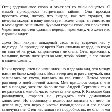
Отец сдержал свое слово и отказался со мной общаться. С
мамой приходилось встречаться тайком. Она просила
простить отца, потому что видела, как тот страдает, по
вечерам заходит в нашу комнату и часами сидит в темноте, но
в моей душе огненными буквами горели слова его проклятия.
Через полгода отец сдался и передал через маму, что хочет нас
с дочкой видеть.
Дома был накрыт шикарный стол, отец встречал нас у
подъезда. За прошедшее время Катя отвыкла от деда, но когда
он взял её на руки, капризничать не стала. Отец прижался к
малышке, потом потянулся ко мне, чтобы обнять, в его глазах
я видела слезы…
Как и прежде, отец не извинился, но я сделала вид, что между
нами не было конфликта. Весь вечер дед играл с внучкой, она
заливалась от смеха, каталась на его спине. Потом зашел
разговор о моей личной жизни. Мне пришлось соврать, что
всё в порядке, хотя это было не так. Андрей Сергеевич так и
не развелся с женой, часто ночевал вне дома. К Катюшке был
равнодушен, старался не утруждать себя домашними
хлопотами. Но поскольку я полностью зависела от него, то
делала вид, что верю в частые командировки и его плохое
самочувствие. Отец настаивать на подробностях не стал, и мы