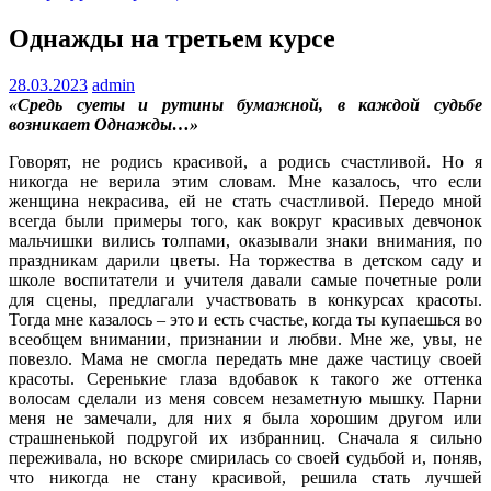
Однажды на третьем курсе
28.03.2023
admin
«Средь суеты и рутины бумажной, в каждой судьбе
возникает Однажды…»
Говорят, не родись красивой, а родись счастливой. Но я
никогда не верила этим словам. Мне казалось, что если
женщина некрасива, ей не стать счастливой. Передо мной
всегда были примеры того, как вокруг красивых девчонок
мальчишки вились толпами, оказывали знаки внимания, по
праздникам дарили цветы. На торжества в детском саду и
школе воспитатели и учителя давали самые почетные роли
для сцены, предлагали участвовать в конкурсах красоты.
Тогда мне казалось – это и есть счастье, когда ты купаешься во
всеобщем внимании, признании и любви. Мне же, увы, не
повезло. Мама не смогла передать мне даже частицу своей
красоты. Серенькие глаза вдобавок к такого же оттенка
волосам сделали из меня совсем незаметную мышку. Парни
меня не замечали, для них я была хорошим другом или
страшненькой подругой их избранниц. Сначала я сильно
переживала, но вскоре смирилась со своей судьбой и, поняв,
что никогда не стану красивой, решила стать лучшей