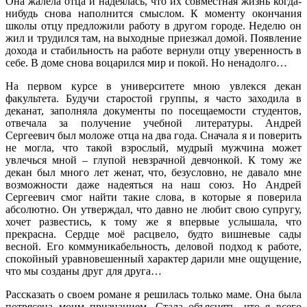
Она жалела отца и надеялась, что их совместная жизнь когда-
нибудь снова наполнится смыслом. К моменту окончания
школы отцу предложили работу в другом городе. Неделю он
жил и трудился там, на выходные приезжал домой. Появление
дохода и стабильность на работе вернули отцу уверенность в
себе. В доме снова воцарился мир и покой. Но ненадолго…
На первом курсе в университете мною увлекся декан
факультета. Будучи старостой группы, я часто заходила в
деканат, заполняла документы по посещаемости студентов,
отвечала за получение учебной литературы. Андрей
Сергеевич был моложе отца на два года. Сначала я и поверить
не могла, что такой взрослый, мудрый мужчина может
увлечься мной – глупой невзрачной девчонкой. К тому же
декан был много лет женат, что, безусловно, не давало мне
возможности даже надеяться на наш союз. Но Андрей
Сергеевич смог найти такие слова, в которые я поверила
абсолютно. Он утверждал, что давно не любит свою супругу,
хочет развестись, к тому же я впервые услышала, что
прекрасна. Сердце моё расцвело, будто вишневые сады
весной. Его коммуникабельность, деловой подход к работе,
спокойный уравновешенный характер дарили мне ощущение,
что мы созданы друг для друга…
Рассказать о своем романе я решилась только маме. Она была
потрясена моим признанием. Стала объяснять, что я всего