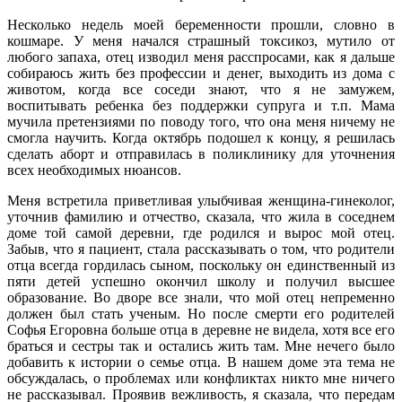
Несколько недель моей беременности прошли, словно в
кошмаре. У меня начался страшный токсикоз, мутило от
любого запаха, отец изводил меня расспросами, как я дальше
собираюсь жить без профессии и денег, выходить из дома с
животом, когда все соседи знают, что я не замужем,
воспитывать ребенка без поддержки супруга и т.п. Мама
мучила претензиями по поводу того, что она меня ничему не
смогла научить. Когда октябрь подошел к концу, я решилась
сделать аборт и отправилась в поликлинику для уточнения
всех необходимых нюансов.
Меня встретила приветливая улыбчивая женщина-гинеколог,
уточнив фамилию и отчество, сказала, что жила в соседнем
доме той самой деревни, где родился и вырос мой отец.
Забыв, что я пациент, стала рассказывать о том, что родители
отца всегда гордилась сыном, поскольку он единственный из
пяти детей успешно окончил школу и получил высшее
образование. Во дворе все знали, что мой отец непременно
должен был стать ученым. Но после смерти его родителей
Софья Егоровна больше отца в деревне не видела, хотя все его
браться и сестры так и остались жить там. Мне нечего было
добавить к истории о семье отца. В нашем доме эта тема не
обсуждалась, о проблемах или конфликтах никто мне ничего
не рассказывал. Проявив вежливость, я сказала, что передам