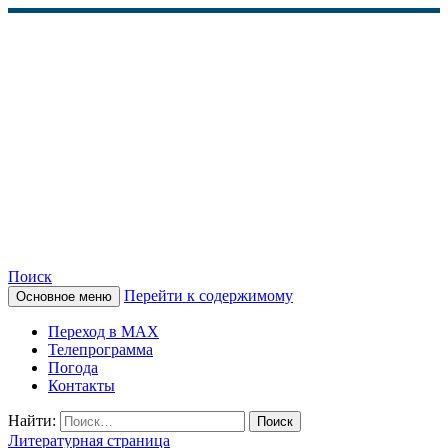
Поиск
Перейти к содержимому
Основное меню
КАМЧАТСКОЕ
Переход в MAX
ИНФОРМАЦИОННОЕ
Телепрограмма
Погода
АГЕНТСТВО (КИА
Контакты
«ВЕСТИ»)
Найти:
Литературная страница