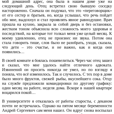
мой домашний адрес, она была в нашем доме уже на
следующий день. Отец встретил свою бывшую соседку
настороженно. Сначала он подумал, что это «переговорщик»
от его сестер и братьев, но, когда услышал, что речь пойдет
обо мне, выдохнул и стал проявлять явное равнодушие. Врач
прошла на кухню, закрыла за собой дверь и без остановки,
жестким тоном объяснила всю сложность моего здоровья и
последствий, на которые тот толкал меня уже целый месяц. К
моему удивлению, отец не произнес ни звука. Потом она
стала говорить тише, слов было не разобрать, уходя, сказала,
что дети – это счастье, и не важно, как и когда они
появились…
В своей комнате я боялась пошевелиться. Через час отец зашел
и сказал, что мне удалось найти отличного адвоката.
Извинений он просить никогда не умел, но по взгляду я
поняла, что всё изменилось. Так и случилось. С тех пор в доме
было много фруктов, свежей рыбы, вкуснейшего сока. Отцу
на службе предложили командировки по другому графику:
один месяц на работе, неделя дома. Вскоре в нашей квартире
воцарился покой…
В университете я отказалась от работы старосты, с деканом
почти не встречалась. Однако на пятом месяце беременности
Андрей Сергеевич сам меня нашел. Он вдруг снова воспылал