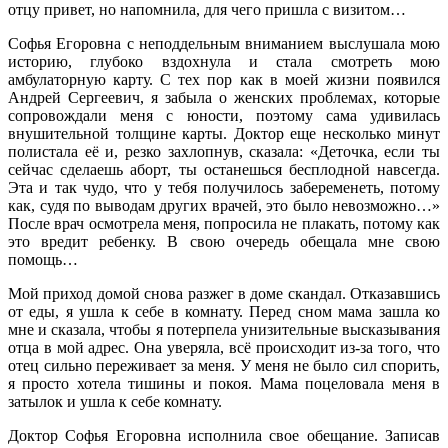
отцу привет, но напомнила, для чего пришла с визитом…
Софья Егоровна с неподдельным вниманием выслушала мою
историю, глубоко вздохнула и стала смотреть мою
амбулаторную карту. С тех пор как в моей жизни появился
Андрей Сергеевич, я забыла о женских проблемах, которые
сопровождали меня с юности, поэтому сама удивилась
внушительной толщине карты. Доктор еще несколько минут
полистала её и, резко захлопнув, сказала: «Деточка, если ты
сейчас сделаешь аборт, ты останешься бесплодной навсегда.
Эта и так чудо, что у тебя получилось забеременеть, потому
как, судя по выводам других врачей, это было невозможно…»
После врач осмотрела меня, попросила не плакать, потому как
это вредит ребенку. В свою очередь обещала мне свою
помощь…
Мой приход домой снова разжег в доме скандал. Отказавшись
от еды, я ушла к себе в комнату. Перед сном мама зашла ко
мне и сказала, чтобы я потерпела унизительные высказывания
отца в мой адрес. Она уверяла, всё происходит из-за того, что
отец сильно переживает за меня. У меня не было сил спорить,
я просто хотела тишины и покоя. Мама поцеловала меня в
затылок и ушла к себе комнату.
Доктор Софья Егоровна исполнила свое обещание. Записав