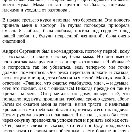
моего мужа. Мама только грустно улыбалась, пожимала
плечами и уходила от разговора…
В начале третьего курса я поняла, что беременна. Эта новость
привела меня в восторг. Та глупая поговорка приобрела
смысл. Я любила, была любима, носила под сердцем плод
нашей любви и, будучи некрасивой женщиной, была очень
счастливой.
Андрей Сергеевич был в командировке, поэтому первой, кому
я рассказала о своем счастье, была мама. Но она вместо
восторга закрыла руками глаза и горько заплакала. Я обняла её
и попросила так не убиваться, ведь теперь-то мы точно
должны пожениться. Она резко перестала плакать и сказала,
что с отцом мне придется объясняться самой. Махнув рукой, я
ответила: «Главное, что счастье улыбнулось мне», – и думала,
отец это поймет. Как я ошибалась! Никогда прежде он так не
кричал на меня. Отец метался по дому, швырял всё, что
попадало под руку, проклинал, требовал срочно сделать аборт.
Затем он схватил меня за плечи, начал трясти, с налитыми
кровью глазами требовал объяснить, почему я его так подвела.
Потом рухнул в кресло и заплакал. Я не знала, как себя вести,
через секунду предложила успокоиться и принять всё как есть.
Отец вытер слезы и сказал, что если я буду продолжать
встречаться со своим возлюбленным, я ему больше не дочь.