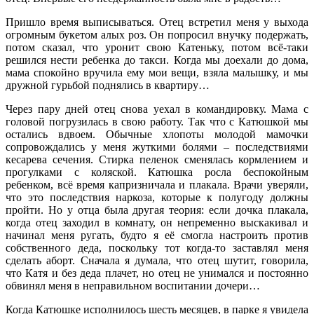
Пришло время выписываться. Отец встретил меня у выхода
огромным букетом алых роз. Он попросил внучку подержать,
потом сказал, что уронит свою Катеньку, потом всё-таки
решился нести ребенка до такси. Когда мы доехали до дома,
мама спокойно вручила ему мои вещи, взяла малышку, и мы
дружной гурьбой поднялись в квартиру…
Через пару дней отец снова уехал в командировку. Мама с
головой погрузилась в свою работу. Так что с Катюшкой мы
остались вдвоем. Обычные хлопоты молодой мамочки
сопровождались у меня жуткими болями – последствиями
кесарева сечения. Стирка пеленок сменялась кормлением и
прогулками с коляской. Катюшка росла беспокойным
ребенком, всё время капризничала и плакала. Врачи уверяли,
что это последствия наркоза, которые к полугоду должны
пройти. Но у отца была другая теория: если дочка плакала,
когда отец заходил в комнату, он непременно выскакивал и
начинал меня ругать, будто я её смогла настроить против
собственного деда, поскольку тот когда-то заставлял меня
сделать аборт. Сначала я думала, что отец шутит, говорила,
что Катя и без деда плачет, но отец не унимался и постоянно
обвинял меня в неправильном воспитании дочери…
Когда Катюшке исполнилось шесть месяцев, в парке я увидела