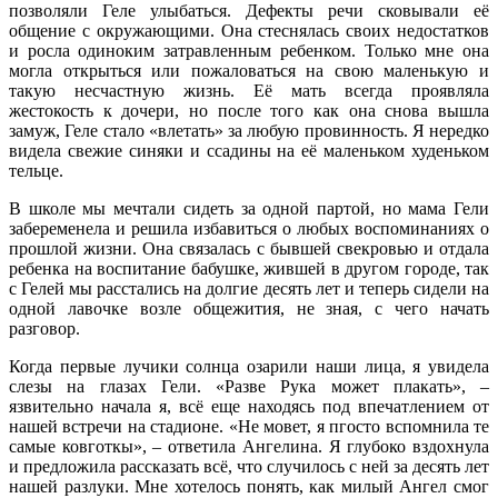
позволяли Геле улыбаться. Дефекты речи сковывали её
общение с окружающими. Она стеснялась своих недостатков
и росла одиноким затравленным ребенком. Только мне она
могла открыться или пожаловаться на свою маленькую и
такую несчастную жизнь. Её мать всегда проявляла
жестокость к дочери, но после того как она снова вышла
замуж, Геле стало «влетать» за любую провинность. Я нередко
видела свежие синяки и ссадины на её маленьком худеньком
тельце.
В школе мы мечтали сидеть за одной партой, но мама Гели
забеременела и решила избавиться о любых воспоминаниях о
прошлой жизни. Она связалась с бывшей свекровью и отдала
ребенка на воспитание бабушке, жившей в другом городе, так
с Гелей мы расстались на долгие десять лет и теперь сидели на
одной лавочке возле общежития, не зная, с чего начать
разговор.
Когда первые лучики солнца озарили наши лица, я увидела
слезы на глазах Гели. «Разве Рука может плакать», –
язвительно начала я, всё еще находясь под впечатлением от
нашей встречи на стадионе. «Не мовет, я пгосто вспомнила те
самые ковготкы», – ответила Ангелина. Я глубоко вздохнула
и предложила рассказать всё, что случилось с ней за десять лет
нашей разлуки. Мне хотелось понять, как милый Ангел смог