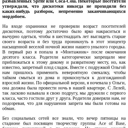
разбавленных Sprite или Coca-Cola. Некоторые посетители
утверждали, что дискотеки никогда не проходили без
каких-нибудь разборок, непременно заканчивающихся
мордобоем.
На входе охранники не проверяли возраст посетителей
дискотеки, поэтому достаточно было ярко накраситься и
вычурно одеться, чтобы в шестнадцать лет выглядеть старше
своего возраста и без труда проникнуть в этот эпицентр
насыщенной веселой ночной жизни нашего унылого городка.
В первый раз я попала в «Монтажник» после окончания
десятого класса. Родители категорически запрещали мне
приближаться к этому дикому и развратному месту, но, как
известно, запретный плод сладок. Вместе с подружкой Ольгой
нам пришлось применить невероятную смекалку, чтобы
тайком смыться из дома и прикоснуться к долгожданной
взрослой жизни. По официальной версии, я ночевала у Ольги,
она должна была провести ночь в нашей квартире. С Лелей,
так ласково называла я свою подругу, мы дружили с первого
класса, часто гостили друг у друга. Родители доверяли нам, не
подозревая, что для нарушения запрета мы были готовы на
обман.
Без социальных сетей все знали, что вечер пятницы на
стадионе был посвящен творчеству группы Ace of Base,