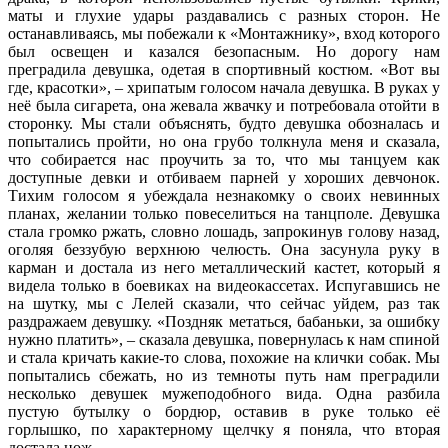
маты и глухие удары раздавались с разных сторон. Не
останавливаясь, мы побежали к «Монтажнику», вход которого
был освещен и казался безопасным. Но дорогу нам
преградила девушка, одетая в спортивный костюм. «Вот вы
где, красотки», – хрипатым голосом начала девушка. В руках у
неё была сигарета, она жевала жвачку и потребовала отойти в
сторонку. Мы стали объяснять, будто девушка обозналась и
попытались пройти, но она грубо толкнула меня и сказала,
что собирается нас проучить за то, что мы танцуем как
доступные девки и отбиваем парней у хороших девчонок.
Тихим голосом я убеждала незнакомку о своих невинных
планах, желании только повеселиться на танцполе. Девушка
стала громко ржать, словно лошадь, запрокинув голову назад,
оголяя беззубую верхнюю челюсть. Она засунула руку в
карман и достала из него металлический кастет, который я
видела только в боевиках на видеокассетах. Испугавшись не
на шутку, мы с Лелей сказали, что сейчас уйдем, раз так
раздражаем девушку. «Поздняк метаться, бабаньки, за ошибку
нужно платить», – сказала девушка, повернулась к нам спиной
и стала кричать какие-то слова, похожие на клички собак. Мы
попытались сбежать, но из темноты путь нам преградили
несколько девушек мужеподобного вида. Одна разбила
пустую бутылку о бордюр, оставив в руке только её
горлышко, по характерному щелчку я поняла, что вторая
достала нож…