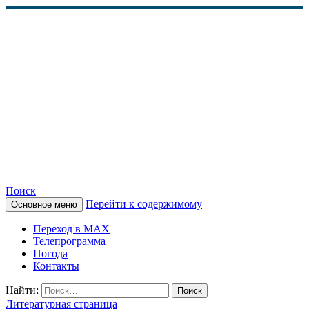
Поиск
Перейти к содержимому
Основное меню
КАМЧАТСКОЕ
Переход в MAX
ИНФОРМАЦИОННОЕ
Телепрограмма
Погода
АГЕНТСТВО (КИА
Контакты
«ВЕСТИ»)
Найти:
Литературная страница