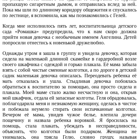
пропахшую сигаретным дымом, и отправилась вслед за ней.
Пока мы шли по длинному коридору общежития и спускались
по лестнице, я вспомнила, как мы познакомились с Гелей.
Когда мне исполнилось пять лет, воспитательница детского
сада «Ромашка» предупредила, что к нам скоро должна
прийти новая девочка с необычным именем Ангелина. Детей
попросили отнестись к новенькой дружелюбно.
Однажды утром я зашла в группу и увидела девочку, которая
сидела на маленькой длинной скамейке в гардеробной возле
своего шкафчика с одеждой и горько плакала. Её мама забыла
взять с собой чистые сменные колготки, а по дороге в детский
садик маленькая девочка описалась. Переодевать ребенка её
мать отказалась и ушла. Стыдливая девочка побоялась
обратиться к воспитателю за помощью, она просто сидела и
плакала. Моей маме стало жалко несчастную и она, открыв
мой шкафчик, отдала ей запасные колготы. Геля обрадовалась,
поблагодарила меня и незнакомую женщину, оделась в чистое
и побежала неумело стирать свои испачканные колготки.
Вечером её мама, увидев чужое белье, влепила дочери
пощечину и назвала ребенка воровкой. Я бросилась на
помощь, стала плакать, убеждать в несправедливости,
объяснять, что колготки были подарком. Женщина не
унималась, она трясла Гелю, словно грушу, называя