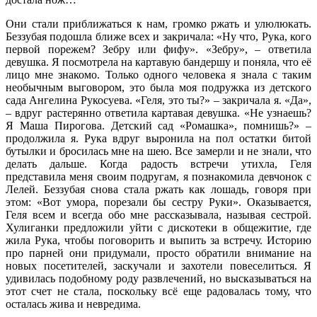
Они стали приближаться к нам, громко ржать и улюлюкать.
Беззубая подошла ближе всех и закричала: «Ну что, Рука, кого
первой порежем? Зебру или фифу». «Зебру», – ответила
девушка. Я посмотрела на картавую бандершу и поняла, что её
лицо мне знакомо. Только одного человека я знала с таким
необычным выговором, это была моя подружка из детского
сада Ангелина Рукосуева. «Геля, это ты?» – закричала я. «Да»,
– вдруг растерянно ответила картавая девушка. «Не узнаешь?
Я Маша Пирогова. Детский сад «Ромашка», помнишь?» –
продолжила я. Рука вдруг выронила на пол остатки битой
бутылки и бросилась мне на шею. Все замерли и не знали, что
делать дальше. Когда радость встречи утихла, Геля
представила меня своим подругам, я познакомила девчонок с
Лелей. Беззубая снова стала ржать как лошадь, говоря при
этом: «Вот умора, порезали бы сестру Руки». Оказывается,
Геля всем и всегда обо мне рассказывала, называя сестрой.
Хулиганки предложили уйти с дискотеки в общежитие, где
жила Рука, чтобы поговорить и выпить за встречу. Историю
про парней они придумали, просто обратили внимание на
новых посетителей, заскучали и захотели повеселиться. Я
удивилась подобному роду развлечений, но высказываться на
этот счет не стала, поскольку всё еще радовалась тому, что
осталась жива и невредима.