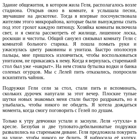
Здание общежития, в котором жила Геля, располагалось возле
стадиона. Открыв окно в комнате, я услышала песни,
звучавшие на дискотеке. Тогда я впервые посочувствовала
жителям этого микрорайона, которые были вынуждены спать
под этот грохот каждую пятницу. Хозяйка комнаты включила
свет, и я смогла рассмотреть её жилище, лишенное лоска,
роскоши и чистоты. Общий санузел связывал комнату Гели с
комнатой больного старика. Я пошла помыть руки и
ужаснулась цвету раковины и унитаза. Быстро ополоснув
пальцы, мне пришлось изловчиться, чтобы воспользоваться
унитазом, не прикасаясь к нему. Когда я вернулась, старенький
стол был уже «накрыт». На нем стояла бутылка водки и банка
соленых огурцов. Мы с Лелей пить отказались, попросили
вскипятить чайник.
Подружки Гели сели за стол, стали пить и вспоминать,
скольких дурочек напугали за этот вечер. Плоские тупые
шутки новых знакомых меня стали быстро раздражать, но я
улыбалась, чтобы никого не обидеть. Я хотела дождаться
момента, когда смогу поговорить с Гелей по душам.
Только к утру девчонки устали и заснули. Леля «утухла» в
кресле. Беззубая и две туповато-дебильноватые подружки
развалились на стареньком диване. Геля предложила покурить
на улице, чтобы никого не будить. Я набросила её куртку,