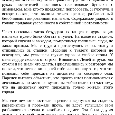
руках посетителей появились пластиковые бутылки с
лимонадом. Мне кто-то предложил попробовать. Я глотнула и
вскоре поняла, что выпила что-то крепкое, разбавленный
безобидным газированным напитком. Содержимое ударило в
голову, придавая уверенности в собственной неотразимости.
Через несколько часов безудержных танцев и дурманящих
напитков нужно было сбегать в туалет. На входе на стадион,
который служил и выходом, по-прежнему толпились люди, не
давая прохода. Мы с трудом протиснулись сквозь толпу и
отправились за стадион. Подойдя к туалету, который не
освещался, мы услышали глухие удары и слабые стоны. У
меня сердце сжалось от страха. Взявшись с Лелей за руки, мы
стояли и не знали что делать. Прислушавшись к разговору, мы
поняли, что несколько парней избивали юношу за то, что тот
позволил себе приехать на дискотеку из соседнего села.
Паренек пытался объяснить, что просто хотел познакомиться с
девчонками, но местные хулиганы «объясняли» несчастному,
что на дискотеку могут приходить только жители этого
города…
Мы еще немного постояли и решили вернуться на стадион,
развернулись и побежали прочь, но вдруг услышали звон
разбившегося стекла о какой-то предмет. Эта была другая
драка, в которой использовались пустые бутылки. Крики,