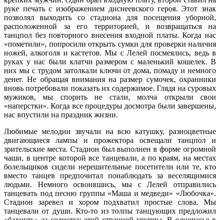
руке печать с изображением диснеевского героя. Этот знак
позволял выходить со стадиона для посещения уборной,
расположенной за его территорией, и возвращаться на
танцпол без повторного внесения входной платы. Когда нас
«пометили», попросили открыть сумки для проверки наличия
ножей, алкоголя и кастетов. Мы с Лелей посмеялись, ведь в
руках у нас были клатчи размером с маленький кошелек. В
них мы с трудом затолкали ключи от дома, помаду и немного
денег. Не обращая внимания на размер сумочек, охранники
вновь потребовали показать их содержимое. Глядя на суровых
мужиков, мы спорить не стали, молча открыли свои
«наперстки». Когда все процедуры досмотра были завершены,
нас впустили на праздник жизни.
Любимые мелодии звучали на всю катушку, разноцветные
двигающиеся лампы и прожектора освещали танцпол и
зрительские места. Стадион был выполнен в форме огромной
чаши, в центре которой все танцевали, а по краям, на местах
болельщиков сидели нерешительные посетители или те, кто
вместо танцев предпочитал понаблюдать за веселящимися
людьми. Немного освоившись, мы с Лелей отправились
танцевать под песню группы «Маша и медведи» «Любочка».
Стадион заревел и хором подхватил простые слова. Мы
танцевали от души. Кто-то из толпы танцующих предложил
«бахнуть» за солистку этой странной группы. В одночасье в