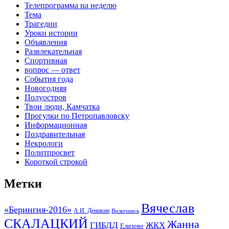
Телепрограмма на неделю
Тема
Трагедии
Уроки истории
Объявления
Развлекательная
Спортивная
вопрос — ответ
События года
Новогодняя
Полуостров
Твои люди, Камчатка
Прогулки по Петропавловску
Информационная
Поздравительная
Некрологи
Политпросвет
Короткой строкой
Метки
Вячеслав
«Берингия-2016»
А.И. Деникин
Вилючинск
СКАЛАЦКИЙ
Жанна
ГИБДД
ЖКХ
Елизово