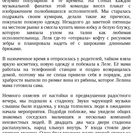
безумно популярной в те времена. На стенах каждой
музыкальной фанатки этой команды висел плакат с
изображением полюбившихся исполнителей. Мы старалась
подражать своим кумирам, делали такие же прически,
покупали похожую одежду. Незадолго до заветной пятницы
на местном рынке я смогла купить мини-юбку и белую блузку,
которую завязала узлом на талии как любимая
исполнительница. Леля где-то «оторвала» кофту с рисунком
зебры и планировала надеть её с широкими длинными
брюками.
В назначенное время я отпросилась у родителей, тайком взяла
яркую косметику, новую одежду и побежала к Леле. Её мама
работала на телефонной станции и поздно возвращалась
домой, поэтому мы не спеша привели себя в порядок, для
храбрости выпили по рюмке вина из рябины, которое Лелина
мама готовила сама.
Немного охмелев от настойки и предвкушения радостного
вечера, мы подошли к стадиону. Звуки чарующей музыки
слышны были издалека, у входа толпились люди в ожидании
начала мероприятия. Подойдя поближе, мы увидели общих
знакомых соседских мальчишек и несколько компаний
неизвестных людей. В двадцать два часа двери стадиона
распахнулись, народ хлынул внутрь. У входа стояли двое
крепких мужчин. Один брал входную плату, второй ставил на