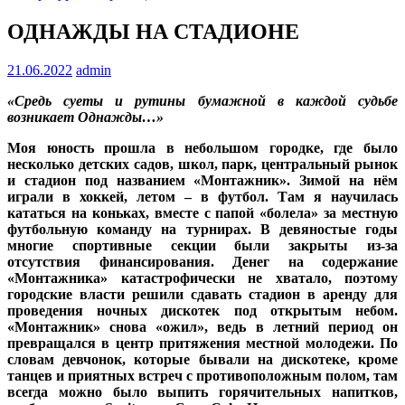
ОДНАЖДЫ НА СТАДИОНЕ
21.06.2022
admin
«Средь суеты и рутины бумажной в каждой судьбе
возникает Однажды…»
Моя юность прошла в небольшом городке, где было
несколько детских садов, школ, парк, центральный рынок
и стадион под названием «Монтажник». Зимой на нём
играли в хоккей, летом – в футбол. Там я научилась
кататься на коньках, вместе с папой «болела» за местную
футбольную команду на турнирах. В девяностые годы
многие спортивные секции были закрыты из-за
отсутствия финансирования. Денег на содержание
«Монтажника» катастрофически не хватало, поэтому
городские власти решили сдавать стадион в аренду для
проведения ночных дискотек под открытым небом.
«Монтажник» снова «ожил», ведь в летний период он
превращался в центр притяжения местной молодежи. По
словам девчонок, которые бывали на дискотеке, кроме
танцев и приятных встреч с противоположным полом, там
всегда можно было выпить горячительных напитков,