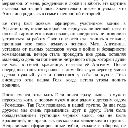
мерзавкой. У меня, рожденной в любви и заботе, эта картина
вызвала настоящий шок. Значительно позже я узнала, что
Ангелина родилась в семье с непростой историей.
Её отец был боевым офицером, участником войны в
Афганистане, после которой он вернулся, лишенный глаза и
ноги. Из армии его комиссовали, инвалидность не позволила
устроиться на работу. Свое горе отец стал топить в стакане,
пропивая всю свою немалую пенсию. Мать Ангелины,
уставшая от пьяных рассказов мужа о войне и бездарности
командования, вечера стала проводить вне дома, оставляя
маленькую дочь на попечение нетрезвого отца, который души
не чаял в своей красавице, называя её Ангелом. После
очередного запоя отец нашел в доме бельевую веревку, умело
сделал нужный узел и повесился у себя на кухне. Тело
висящего отца нашла Геля, когда встала утром попить
водички.
После смерти отца мать Гели почти сразу вышла замуж и
переехала жить к новому мужу в дом рядом с детским садом
«Ромашка». Так Геля появилась в нашей группе. За два года
дружбы мы очень привязались друг к другу. Геля была
обладательницей густющих черных волос, она не была
красавицей, но нравилась нескольким мальчикам из группы.
Неправильно сформированные зубки, схожие с забором, не