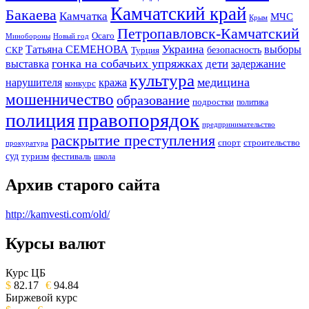
Камчатский край
Бакаева
Камчатка
МЧС
Крым
Петропавловск-Камчатский
Осаго
Минобороны
Новый год
Украина
Татьяна СЕМЕНОВА
выборы
безопасность
СКР
Турция
гонка на собачьих упряжках
дети
выставка
задержание
культура
медицина
нарушителя
кража
конкурс
мошенничество
образование
подростки
политика
правопорядок
полиция
предпринимательство
раскрытие преступления
спорт
строительство
прокуратура
суд
туризм
фестиваль
школа
Архив старого сайта
http://kamvesti.com/old/
Курсы валют
ОБЩЕСТВЕННО-ПОЛИТИЧЕСКОЕ
ИЗДАНИЕ КАМЧАТСКОГО КРАЯ.
Курс ЦБ
$
82.17
€
94.84
Биржевой курс