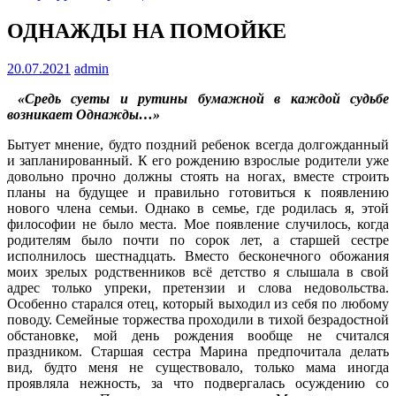
ОДНАЖДЫ НА ПОМОЙКЕ
20.07.2021
admin
«Средь суеты и рутины бумажной в каждой судьбе
возникает Однажды…»
Бытует мнение, будто поздний ребенок всегда долгожданный
и запланированный. К его рождению взрослые родители уже
довольно прочно должны стоять на ногах, вместе строить
планы на будущее и правильно готовиться к появлению
нового члена семьи. Однако в семье, где родилась я, этой
философии не было места. Мое появление случилось, когда
родителям было почти по сорок лет, а старшей сестре
исполнилось шестнадцать. Вместо бесконечного обожания
моих зрелых родственников всё детство я слышала в свой
адрес только упреки, претензии и слова недовольства.
Особенно старался отец, который выходил из себя по любому
поводу. Семейные торжества проходили в тихой безрадостной
обстановке, мой день рождения вообще не считался
праздником. Старшая сестра Марина предпочитала делать
вид, будто меня не существовало, только мама иногда
проявляла нежность, за что подвергалась осуждению со