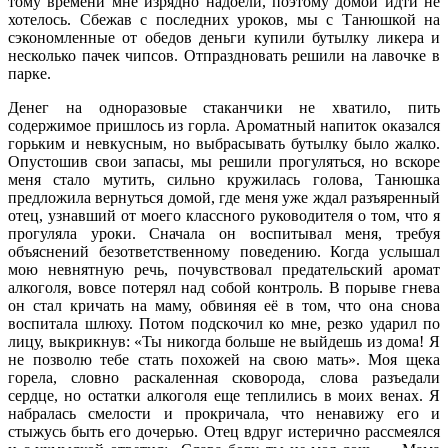
тому времени мне изрядно надоели, поэтому домой идти не
хотелось. Сбежав с последних уроков, мы с Танюшкой на
сэкономленные от обедов деньги купили бутылку ликера и
несколько пачек чипсов. Отпраздновать решили на лавочке в
парке.
Денег на одноразовые стаканчики не хватило, пить
содержимое пришлось из горла. Ароматный напиток оказался
горьким и невкусным, но выбрасывать бутылку было жалко.
Опустошив свои запасы, мы решили прогуляться, но вскоре
меня стало мутить, сильно кружилась голова, Танюшка
предложила вернуться домой, где меня уже ждал разъяренный
отец, узнавший от моего классного руководителя о том, что я
прогуляла уроки. Сначала он воспитывал меня, требуя
объяснений безответственному поведению. Когда услышал
мою невнятную речь, почувствовал предательский аромат
алкоголя, вовсе потерял над собой контроль. В порыве гнева
он стал кричать на маму, обвиняя её в том, что она снова
воспитала шлюху. Потом подскочил ко мне, резко ударил по
лицу, выкрикнув: «Ты никогда больше не выйдешь из дома! Я
не позволю тебе стать похожей на свою мать». Моя щека
горела, словно раскаленная сковорода, слова разъедали
сердце, но остатки алкоголя еще теплились в моих венах. Я
набралась смелости и прокричала, что ненавижу его и
стыжусь быть его дочерью. Отец вдруг истерично рассмеялся