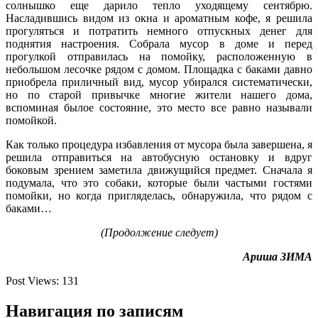
солнышко еще дарило тепло уходящему сентябрю.
Насладившись видом из окна и ароматным кофе, я решила
прогуляться и потратить немного отпускных денег для
поднятия настроения. Собрала мусор в доме и перед
прогулкой отправилась на помойку, расположенную в
небольшом лесочке рядом с домом. Площадка с баками давно
приобрела приличный вид, мусор убирался систематически,
но по старой привычке многие жители нашего дома,
вспоминая былое состояние, это место все равно называли
помойкой.
Как только процедура избавления от мусора была завершена, я
решила отправиться на автобусную остановку и вдруг
боковым зрением заметила движущийся предмет. Сначала я
подумала, что это собаки, которые были частыми гостями
помойки, но когда пригляделась, обнаружила, что рядом с
баками…
(Продолжение следует)
Ариша ЗИМА
Post Views:
131
Навигация по записям