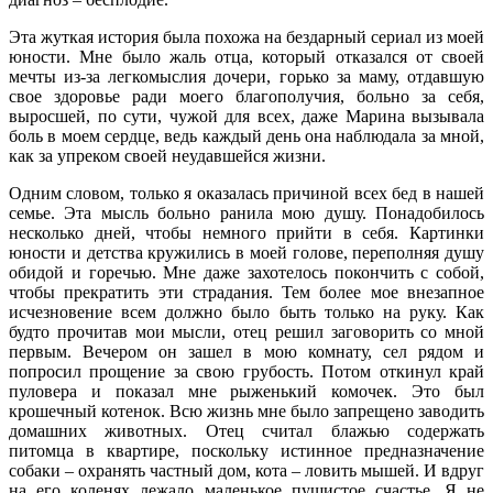
Эта жуткая история была похожа на бездарный сериал из моей
юности. Мне было жаль отца, который отказался от своей
мечты из-за легкомыслия дочери, горько за маму, отдавшую
свое здоровье ради моего благополучия, больно за себя,
выросшей, по сути, чужой для всех, даже Марина вызывала
боль в моем сердце, ведь каждый день она наблюдала за мной,
как за упреком своей неудавшейся жизни.
Одним словом, только я оказалась причиной всех бед в нашей
семье. Эта мысль больно ранила мою душу. Понадобилось
несколько дней, чтобы немного прийти в себя. Картинки
юности и детства кружились в моей голове, переполняя душу
обидой и горечью. Мне даже захотелось покончить с собой,
чтобы прекратить эти страдания. Тем более мое внезапное
исчезновение всем должно было быть только на руку. Как
будто прочитав мои мысли, отец решил заговорить со мной
первым. Вечером он зашел в мою комнату, сел рядом и
попросил прощение за свою грубость. Потом откинул край
пуловера и показал мне рыженький комочек. Это был
крошечный котенок. Всю жизнь мне было запрещено заводить
домашних животных. Отец считал блажью содержать
питомца в квартире, поскольку истинное предназначение
собаки – охранять частный дом, кота – ловить мышей. И вдруг
на его коленях лежало маленькое пушистое счастье. Я не