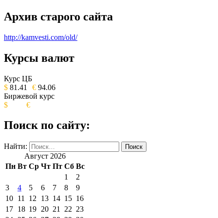
Архив старого сайта
http://kamvesti.com/old/
Курсы валют
ОБЩЕСТВЕННО-ПОЛИТИЧЕСКОЕ
ИЗДАНИЕ КАМЧАТСКОГО КРАЯ.
Курс ЦБ
$
81.41
€
94.06
Биржевой курс
$
€
Поиск по сайту:
Найти:
Август 2026
Пн
Вт
Ср
Чт
Пт
Сб
Вс
1
2
3
4
5
6
7
8
9
10
11
12
13
14
15
16
17
18
19
20
21
22
23