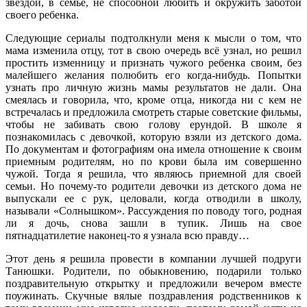
звездой, в семье, не способной любить и окружить заботой
своего ребенка.
Следующие сериалы подтолкнули меня к мысли о том, что
мама изменила отцу, тот в свою очередь всё узнал, но решил
простить изменницу и признать чужого ребенка своим, без
малейшего желания полюбить его когда-нибудь. Попытки
узнать про личную жизнь мамы результатов не дали. Она
смеялась и говорила, что, кроме отца, никогда ни с кем не
встречалась и предложила смотреть старые советские фильмы,
чтобы не забивать свою голову ерундой. В школе я
познакомилась с девочкой, которую взяли из детского дома.
По документам и фотографиям она имела отношение к своим
приемным родителям, но по крови была им совершенно
чужой. Тогда я решила, что являюсь приемной для своей
семьи. Но почему-то родители девочки из детского дома не
выпускали ее с рук, целовали, когда отводили в школу,
называли «Солнышком». Рассуждения по поводу того, родная
ли я дочь, снова зашли в тупик. Лишь на свое
пятнадцатилетие наконец-то я узнала всю правду…
Этот день я решила провести в компании лучшей подруги
Танюшки. Родители, по обыкновению, подарили только
поздравительную открытку и предложили вечером вместе
поужинать. Скучные вялые поздравления родственников к