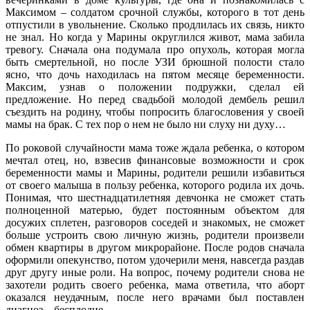
Максимом – солдатом срочной службы, которого в тот день
отпустили в увольнение. Сколько продлилась их связь, никто
не знал. Но когда у Марины округлился живот, мама забила
тревогу. Сначала она подумала про опухоль, которая могла
быть смертельной, но после УЗИ брюшной полости стало
ясно, что дочь находилась на пятом месяце беременности.
Максим, узнав о положении подружки, сделал ей
предложение. Но перед свадьбой молодой дембель решил
съездить на родину, чтобы попросить благословения у своей
мамы на брак. С тех пор о нем не было ни слуху ни духу…
По роковой случайности мама тоже ждала ребенка, о котором
мечтал отец, но, взвесив финансовые возможности и срок
беременности мамы и Марины, родители решили избавиться
от своего малыша в пользу ребенка, которого родила их дочь.
Понимая, что шестнадцатилетняя девчонка не сможет стать
полноценной матерью, будет постоянным объектом для
досужих сплетен, разговоров соседей и знакомых, не сможет
больше устроить свою личную жизнь, родители произвели
обмен квартиры в другом микрорайоне. После родов сначала
оформили опекунство, потом удочерили меня, навсегда раздав
друг другу иные роли. На вопрос, почему родители снова не
захотели родить своего ребенка, мама ответила, что аборт
оказался неудачным, после него врачами был поставлен
диагноз – бесплодие.