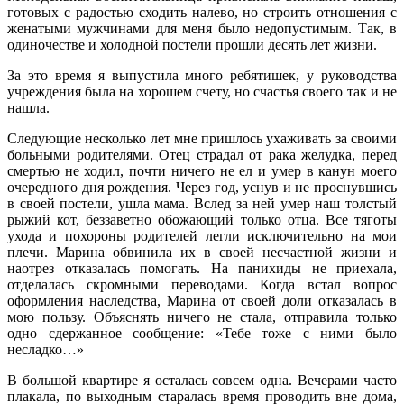
готовых с радостью сходить налево, но строить отношения с
женатыми мужчинами для меня было недопустимым. Так, в
одиночестве и холодной постели прошли десять лет жизни.
За это время я выпустила много ребятишек, у руководства
учреждения была на хорошем счету, но счастья своего так и не
нашла.
Следующие несколько лет мне пришлось ухаживать за своими
больными родителями. Отец страдал от рака желудка, перед
смертью не ходил, почти ничего не ел и умер в канун моего
очередного дня рождения. Через год, уснув и не проснувшись
в своей постели, ушла мама. Вслед за ней умер наш толстый
рыжий кот, беззаветно обожающий только отца. Все тяготы
ухода и похороны родителей легли исключительно на мои
плечи. Марина обвинила их в своей несчастной жизни и
наотрез отказалась помогать. На панихиды не приехала,
отделалась скромными переводами. Когда встал вопрос
оформления наследства, Марина от своей доли отказалась в
мою пользу. Объяснять ничего не стала, отправила только
одно сдержанное сообщение: «Тебе тоже с ними было
несладко…»
В большой квартире я осталась совсем одна. Вечерами часто
плакала, по выходным старалась время проводить вне дома,