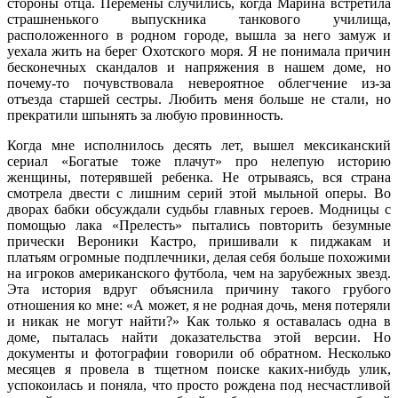
стороны отца. Перемены случились, когда Марина встретила
страшненького выпускника танкового училища,
расположенного в родном городе, вышла за него замуж и
уехала жить на берег Охотского моря. Я не понимала причин
бесконечных скандалов и напряжения в нашем доме, но
почему-то почувствовала невероятное облегчение из-за
отъезда старшей сестры. Любить меня больше не стали, но
прекратили шпынять за любую провинность.
Когда мне исполнилось десять лет, вышел мексиканский
сериал «Богатые тоже плачут» про нелепую историю
женщины, потерявшей ребенка. Не отрываясь, вся страна
смотрела двести с лишним серий этой мыльной оперы. Во
дворах бабки обсуждали судьбы главных героев. Модницы с
помощью лака «Прелесть» пытались повторить безумные
прически Вероники Кастро, пришивали к пиджакам и
платьям огромные подплечники, делая себя больше похожими
на игроков американского футбола, чем на зарубежных звезд.
Эта история вдруг объяснила причину такого грубого
отношения ко мне: «А может, я не родная дочь, меня потеряли
и никак не могут найти?» Как только я оставалась одна в
доме, пыталась найти доказательства этой версии. Но
документы и фотографии говорили об обратном. Несколько
месяцев я провела в тщетном поиске каких-нибудь улик,
успокоилась и поняла, что просто рождена под несчастливой