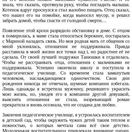
знала, что сказать, протянула руку, чтобы погладить малыша.
Котенок вдруг проснулся и стал жалобно пищать. Отец сказал,
что нашел его на помойке, когда выносил мусор, и решил
забрать домой, чтобы спасти от голодной смерти…
Появление этой крохи разрядило обстановку в доме. С отцом
я помирилась, к маме стала относиться бережнее, постаралась
с Мариной наладить связь. Но моя родная мать от общения со
мной уклонялась, отношения не поддерживала. Правда
расставила в моей жизни все точки над i, но радостнее её не
сделала. От своей лучшей подружки Танюшки я отдалилась.
Чтобы не расстраивать отца, отношения с мальчиками не
поддерживала. Успешно окончила школу и поступила в
педагогическое училище. Со временем стала замкнутым
человеком, наслаждающимся одиночеством. Свои дни
рождения никогда не отмечала, шумные компании избегала.
Лишь однажды я встретила мужчину, решившего украсить
мою жизнь, но, увидев его в компании другой девушкой,
выяснять отношения не стала, назревающий роман
прекратила и вновь осознала, что не создана для любви.
Закончив педагогическое училище, я устроилась воспитателем
в детский сад, чтобы окружить чужих детей таким теплом и
нежностью, о которых мечтала сама всё свое детство.
Молоденькая воспитательница привлекала внимание папаш,