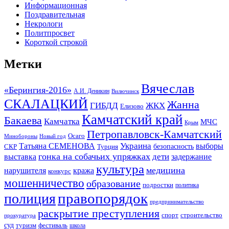
Информационная
Поздравительная
Некрологи
Политпросвет
Короткой строкой
Метки
Вячеслав
«Берингия-2016»
А.И. Деникин
Вилючинск
СКАЛАЦКИЙ
Жанна
ГИБДД
ЖКХ
Елизово
Камчатский край
Бакаева
Камчатка
МЧС
Крым
Петропавловск-Камчатский
Осаго
Минобороны
Новый год
Украина
Татьяна СЕМЕНОВА
выборы
безопасность
СКР
Турция
гонка на собачьих упряжках
дети
выставка
задержание
культура
медицина
нарушителя
кража
конкурс
мошенничество
образование
подростки
политика
правопорядок
полиция
предпринимательство
раскрытие преступления
спорт
строительство
прокуратура
суд
туризм
фестиваль
школа