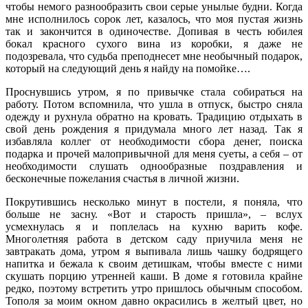
чтобы немого разнообразить свои серые унылые будни. Когда
мне исполнилось сорок лет, казалось, что моя пустая жизнь
так и закончится в одиночестве. Допивая в честь юбилея
бокал красного сухого вина из коробки, я даже не
подозревала, что судьба преподнесет мне необычный подарок,
который на следующий день я найду на помойке….
Проснувшись утром, я по привычке стала собираться на
работу. Потом вспомнила, что ушла в отпуск, быстро сняла
одежду и рухнула обратно на кровать. Традицию отдыхать в
свой день рождения я придумала много лет назад. Так я
избавляла коллег от необходимости сбора денег, поиска
подарка и прочей малопривычной для меня суеты, а себя – от
необходимости слушать однообразные поздравления и
бесконечные пожелания счастья в личной жизни.
Покрутившись несколько минут в постели, я поняла, что
больше не засну. «Вот и старость пришла», – вслух
усмехнулась я и поплелась на кухню варить кофе.
Многолетняя работа в детском саду приучила меня не
завтракать дома, утром я выпивала лишь чашку бодрящего
напитка и бежала к своим детишкам, чтобы вместе с ними
скушать порцию утренней каши. В доме я готовила крайне
редко, поэтому встретить утро пришлось обычным способом.
Тополя за моим окном давно окрасились в желтый цвет, но