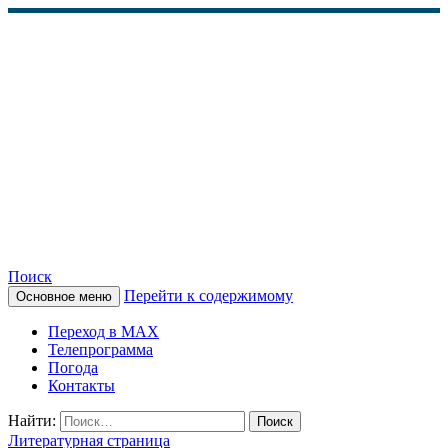
Поиск
Перейти к содержимому
Основное меню
КАМЧАТСКОЕ
Переход в MAX
ИНФОРМАЦИОННОЕ
Телепрограмма
Погода
АГЕНТСТВО (КИА
Контакты
«ВЕСТИ»)
Найти:
Литературная страница