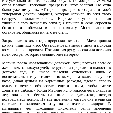
и с ухмылкой ответил: «Слава богу, ты не моя дочь…» Мама
стала плакать, требовала прекратить этот балаган. Но отца
было уже не унять: «Ты дочь прыщавого солдата и моей
тупорылой дочери Марины, которая корчила из себя твою
сестру», – подытожил он… В доме наступила звенящая
тишина. Через несколько секунд я пришла в себя, сбросила
ботинки и побежала в свою комнату. Меня никто не
остановил, объяснять ничего не стал…
Закрывшись в комнате, я прорыдала всю ночь. Мама пришла
ко мне лишь под утро. Она поцеловала меня в щеку и присела
ко мне на край кровати. Поглаживая руку, рассказала историю
моей сестры, которая внезапно мне матерью.
Марина росла избалованной девочкой, отец потакал всем её
желаниям, за плохую учебу не ругал, за проделки и шалости в
детском саду и школе выяснял отношения лишь с
воспитателями и учителями, по выходным водил в лучшее
кафе, давал деньги на карманные расходы, одевал, словно
куклу, и мечтал, обзавестись еще и сыном, чтобы вместе
ходить на рыбалку. Когда Марине исполнилось четырнадцать
лет, она стала бегать на школьные дискотеки, поздно
возвращаться домой. На все претензии матери она начинала
истерить и жаловаться отцу на ее пустые придирки. В
пятнадцать лет школьные дискотеки были заменены
вечеринками в доме культуры, где она и познакомилась с