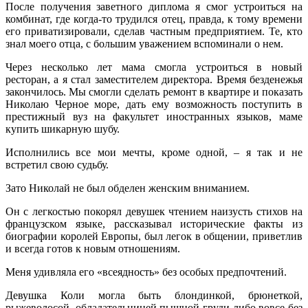
После получения заветного диплома я смог устроиться на
комбинат, где когда-то трудился отец, правда, к тому времени
его приватизировали, сделав частным предприятием. Те, кто
знал моего отца, с большим уважением вспоминали о нем.
Через несколько лет мама смогла устроиться в новый
ресторан, а я стал заместителем директора. Время безденежья
закончилось. Мы смогли сделать ремонт в квартире и показать
Николаю Черное море, дать ему возможность поступить в
престижный вуз на факультет иностранных языков, маме
купить шикарную шубу.
Исполнились все мои мечты, кроме одной, – я так и не
встретил свою судьбу.
Зато Николай не был обделен женским вниманием.
Он с легкостью покорял девушек чтением наизусть стихов на
французском языке, рассказывал исторические факты из
биографии королей Европы, был легок в общении, приветлив
и всегда готов к новым отношениям.
Меня удивляла его «всеядность» без особых предпочтений.
Девушка Коли могла быть блондинкой, брюнеткой,
рыжеволосой, обладательницей пышной груди либо вовсе без