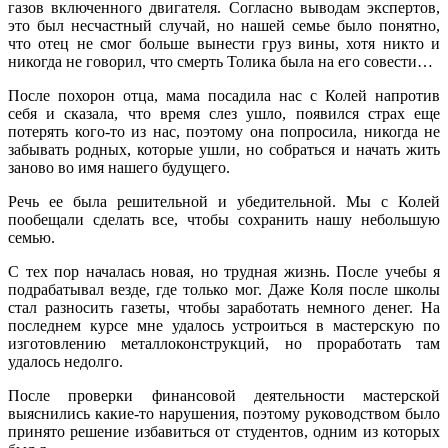
газов включенного двигателя. Согласно выводам экспертов,
это был несчастный случай, но нашей семье было понятно,
что отец не смог больше вынести груз вины, хотя никто и
никогда не говорил, что смерть Толика была на его совести…
После похорон отца, мама посадила нас с Колей напротив
себя и сказала, что время слез ушло, появился страх еще
потерять кого-то из нас, поэтому она попросила, никогда не
забывать родных, которые ушли, но собраться и начать жить
заново во имя нашего будущего.
Речь ее была решительной и убедительной. Мы с Колей
пообещали сделать все, чтобы сохранить нашу небольшую
семью.
С тех пор началась новая, но трудная жизнь. После учебы я
подрабатывал везде, где только мог. Даже Коля после школы
стал разносить газеты, чтобы заработать немного денег. На
последнем курсе мне удалось устроиться в мастерскую по
изготовлению металлоконструкций, но проработать там
удалось недолго.
После проверки финансовой деятельности мастерской
выяснились какие-то нарушения, поэтому руководством было
принято решение избавиться от студентов, одним из которых