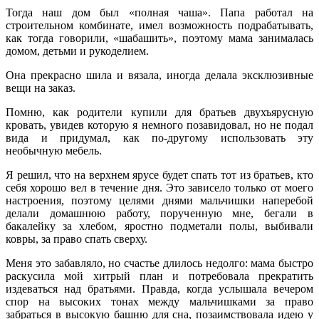
Тогда наш дом был «полная чаша». Папа работал на
строительном комбинате, имел возможность подрабатывать,
как тогда говорили, «шабашить», поэтому мама занималась
домом, детьми и рукоделием.
Она прекрасно шила и вязала, иногда делала эксклюзивные
вещи на заказ.
Помню, как родители купили для братьев двухъярусную
кровать, увидев которую я немного позавидовал, но не подал
вида и придумал, как по-другому использовать эту
необычную мебель.
Я решил, что на верхнем ярусе будет спать тот из братьев, кто
себя хорошо вел в течение дня. Это зависело только от моего
настроения, поэтому целями днями мальчишки наперебой
делали домашнюю работу, порученную мне, бегали в
бакалейку за хлебом, яростно подметали полы, выбивали
ковры, за право спать сверху.
Меня это забавляло, но счастье длилось недолго: мама быстро
раскусила мой хитрый план и потребовала прекратить
издеваться над братьями. Правда, когда услышала вечером
спор на высоких тонах между мальчишками за право
забраться в высокую башню для сна, позаимствовала идею у