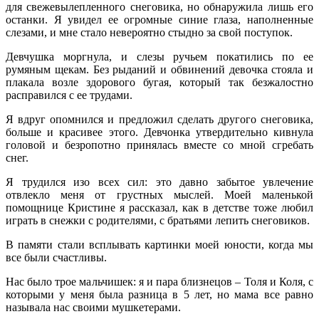
для свежевылепленного снеговика, но обнаружила лишь его
останки. Я увидел ее огромные синие глаза, наполненные
слезами, и мне стало невероятно стыдно за свой поступок.
Девчушка моргнула, и слезы ручьем покатились по ее
румяным щекам. Без рыданий и обвинений девочка стояла и
плакала возле здорового бугая, который так безжалостно
расправился с ее трудами.
Я вдруг опомнился и предложил сделать другого снеговика,
больше и красивее этого. Девчонка утвердительно кивнула
головой и безропотно принялась вместе со мной сгребать
снег.
Я трудился изо всех сил: это давно забытое увлечение
отвлекло меня от грустных мыслей. Моей маленькой
помощнице Кристине я рассказал, как в детстве тоже любил
играть в снежки с родителями, с братьями лепить снеговиков.
В памяти стали всплывать картинки моей юности, когда мы
все были счастливы.
Нас было трое мальчишек: я и пара близнецов – Толя и Коля, с
которыми у меня была разница в 5 лет, но мама все равно
называла нас своими мушкетерами.