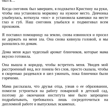
был я…
Когда снеговик был завершен, я подхватил Кристину на руки,
чтобы она установила морковку на нужное место. Девчонка
улыбнулась, воткнула «нос» и установила камешки на месте
глаз и губ. Наш снеговик улыбался и подмигивал всем
прохожим.
Я поставил помощницу на землю, снова извинился и просил
не держать на меня зла. Она снова кивнула головой, и мы
разошлись по домам.
Дома меня ждал чудесный аромат блинчиков, которые мама
вкусно готовила.
Она вышла в коридор, чтобы встретить меня. Увидев мой
расстроенный вид, все поняла без слов, просто сказала, чтобы
я скоренько раздевался и шел ужинать, пока блинчики были
горячими.
Мама рассказала, что друзья отца, узнав о ее образовании,
помогли устроиться на работу поварихой в детский сад,
поэтому до окончания института мне было запрещено
подрабатывать, требовалось лишь сосредоточиться на
дипломной работе и выпускных экзаменах.