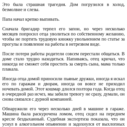
Это была страшная трагедия. Дом погрузился в холод,
безмолвие и слезы.
Папа начал крепко выпивать.
Сначала бригадир терпел его запои, но через несколько
месяцев попросил отца уволиться по собственному желанию,
чтобы не портить трудовую книжку увольнением по статье за
прогулы и появление на работы в нетрезвом виде.
После потери работы родители совсем перестали общаться. В
доме стало трудно находиться. Напиваясь, отец кричал, что
никогда не сможет себя простить за смерть сына, мама только
плакала.
Иногда отца домой приносили пьяные дружки, иногда я искал
его по гаражам и дворам, иногда он вовсе не приходил
ночевать домой. Этот кошмар длился полтора года. Когда отец
в очередной раз исчез, мы забили тревогу не сразу, думали, он
снова связался с дурной компанией.
Обнаружили его через несколько дней в машине в гараже.
Машина была раскурочена ломом, отец сидел на переднем
кресле бездыханный. Судебная экспертиза показала, что он
уснул в алкогольном опьянении и задохнулся от выхлопных