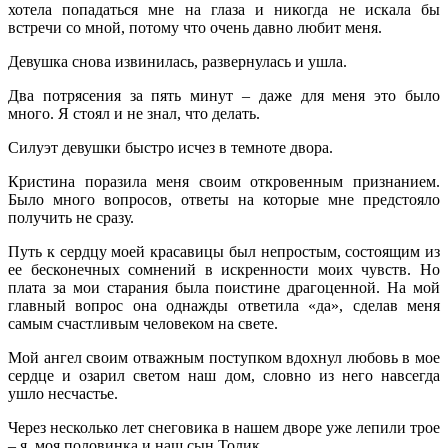
хотела попадаться мне на глаза и никогда не искала бы
встречи со мной, потому что очень давно любит меня.
Девушка снова извинилась, развернулась и ушла.
Два потрясения за пять минут – даже для меня это было
много. Я стоял и не знал, что делать.
Силуэт девушки быстро исчез в темноте двора.
Кристина поразила меня своим откровенным признанием.
Было много вопросов, ответы на которые мне предстояло
получить не сразу.
Путь к сердцу моей красавицы был непростым, состоящим из
ее бесконечных сомнений в искренности моих чувств. Но
плата за мои старания была поистине драгоценной. На мой
главный вопрос она однажды ответила «да», сделав меня
самым счастливым человеком на свете.
Мой ангел своим отважным поступком вдохнул любовь в мое
сердце и озарил светом наш дом, словно из него навсегда
ушло несчастье.
Через несколько лет снеговика в нашем дворе уже лепили трое
– я, моя половинка и наш сын Толик…