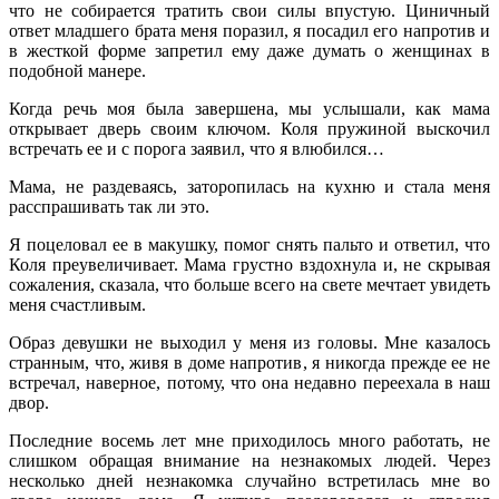
что не собирается тратить свои силы впустую. Циничный
ответ младшего брата меня поразил, я посадил его напротив и
в жесткой форме запретил ему даже думать о женщинах в
подобной манере.
Когда речь моя была завершена, мы услышали, как мама
открывает дверь своим ключом. Коля пружиной выскочил
встречать ее и с порога заявил, что я влюбился…
Мама, не раздеваясь, заторопилась на кухню и стала меня
расспрашивать так ли это.
Я поцеловал ее в макушку, помог снять пальто и ответил, что
Коля преувеличивает. Мама грустно вздохнула и, не скрывая
сожаления, сказала, что больше всего на свете мечтает увидеть
меня счастливым.
Образ девушки не выходил у меня из головы. Мне казалось
странным, что, живя в доме напротив, я никогда прежде ее не
встречал, наверное, потому, что она недавно переехала в наш
двор.
Последние восемь лет мне приходилось много работать, не
слишком обращая внимание на незнакомых людей. Через
несколько дней незнакомка случайно встретилась мне во