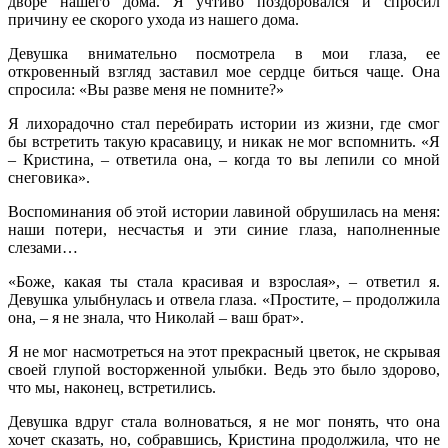
дворе нашего дома. Я учтиво поздоровался и спросил
причину ее скорого ухода из нашего дома.
Девушка внимательно посмотрела в мои глаза, ее
откровенный взгляд заставил мое сердце биться чаще. Она
спросила: «Вы разве меня не помните?»
Я лихорадочно стал перебирать истории из жизни, где смог
бы встретить такую красавицу, и никак не мог вспомнить. «Я
– Кристина, – ответила она, – когда то вы лепили со мной
снеговика».
Воспоминания об этой истории лавиной обрушилась на меня:
наши потери, несчастья и эти синие глаза, наполненные
слезами…
«Боже, какая ты стала красивая и взрослая», – ответил я.
Девушка улыбнулась и отвела глаза. «Простите, – продолжила
она, – я не знала, что Николай – ваш брат».
Я не мог насмотреться на этот прекрасный цветок, не скрывая
своей глупой восторженной улыбки. Ведь это было здорово,
что мы, наконец, встретились.
Девушка вдруг стала волноваться, я не мог понять, что она
хочет сказать, но, собравшись, Кристина продолжила, что не