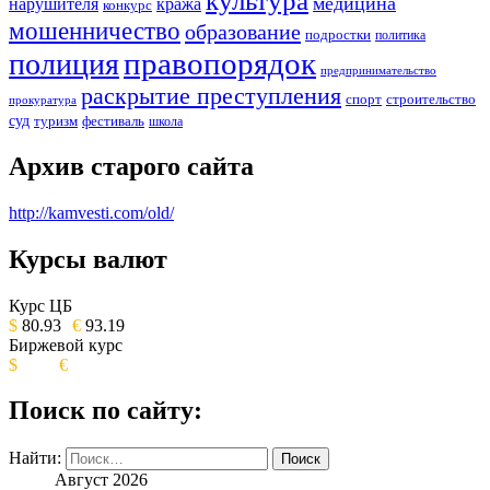
культура
медицина
нарушителя
кража
конкурс
мошенничество
образование
подростки
политика
правопорядок
полиция
предпринимательство
раскрытие преступления
спорт
строительство
прокуратура
суд
туризм
фестиваль
школа
Архив старого сайта
http://kamvesti.com/old/
Курсы валют
ОБЩЕСТВЕННО-ПОЛИТИЧЕСКОЕ
ИЗДАНИЕ КАМЧАТСКОГО КРАЯ.
Курс ЦБ
$
80.93
€
93.19
Биржевой курс
$
€
Поиск по сайту:
Найти:
Август 2026