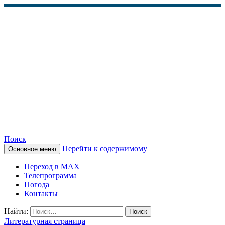
Поиск
Перейти к содержимому
Основное меню
КАМЧАТСКОЕ
Переход в MAX
ИНФОРМАЦИОННОЕ
Телепрограмма
Погода
АГЕНТСТВО (КИА
Контакты
«ВЕСТИ»)
Найти:
Литературная страница