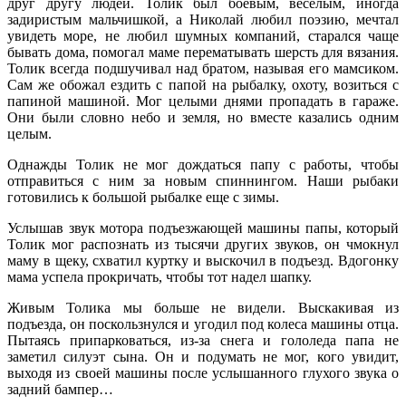
друг другу людей. Толик был боевым, веселым, иногда
задиристым мальчишкой, а Николай любил поэзию, мечтал
увидеть море, не любил шумных компаний, старался чаще
бывать дома, помогал маме перематывать шерсть для вязания.
Толик всегда подшучивал над братом, называя его мамсиком.
Сам же обожал ездить с папой на рыбалку, охоту, возиться с
папиной машиной. Мог целыми днями пропадать в гараже.
Они были словно небо и земля, но вместе казались одним
целым.
Однажды Толик не мог дождаться папу с работы, чтобы
отправиться с ним за новым спиннингом. Наши рыбаки
готовились к большой рыбалке еще с зимы.
Услышав звук мотора подъезжающей машины папы, который
Толик мог распознать из тысячи других звуков, он чмокнул
маму в щеку, схватил куртку и выскочил в подъезд. Вдогонку
мама успела прокричать, чтобы тот надел шапку.
Живым Толика мы больше не видели. Выскакивая из
подъезда, он поскользнулся и угодил под колеса машины отца.
Пытаясь припарковаться, из-за снега и гололеда папа не
заметил силуэт сына. Он и подумать не мог, кого увидит,
выходя из своей машины после услышанного глухого звука о
задний бампер…