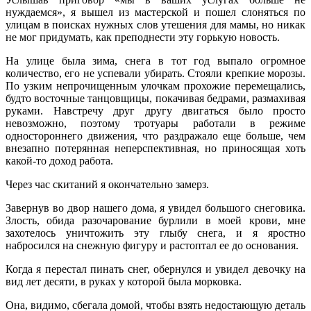
нуждаемся», я вышел из мастерской и пошел слоняться по
улицам в поисках нужных слов утешения для мамы, но никак
не мог придумать, как преподнести эту горькую новость.
На улице была зима, снега в тот год выпало огромное
количество, его не успевали убирать. Стояли крепкие морозы.
По узким непрочищенным улочкам прохожие перемещались,
будто восточные танцовщицы, покачивая бедрами, размахивая
руками. Навстречу друг другу двигаться было просто
невозможно, поэтому тротуары работали в режиме
одностороннего движения, что раздражало еще больше, чем
внезапно потерянная неперспективная, но приносящая хоть
какой-то доход работа.
Через час скитаний я окончательно замерз.
Завернув во двор нашего дома, я увидел большого снеговика.
Злость, обида разочарование бурлили в моей крови, мне
захотелось уничтожить эту глыбу снега, и я яростно
набросился на снежную фигуру и растоптал ее до основания.
Когда я перестал пинать снег, обернулся и увидел девочку на
вид лет десяти, в руках у которой была морковка.
Она, видимо, сбегала домой, чтобы взять недостающую деталь