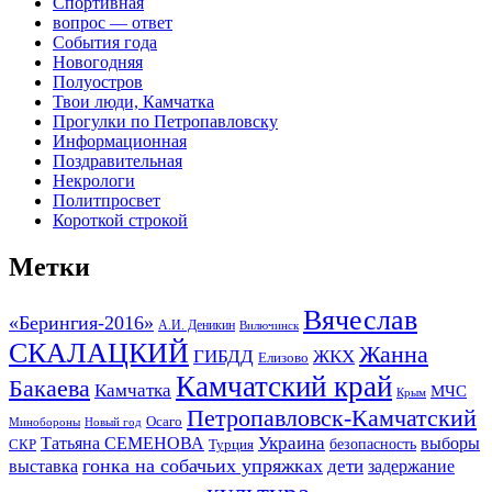
Спортивная
вопрос — ответ
События года
Новогодняя
Полуостров
Твои люди, Камчатка
Прогулки по Петропавловску
Информационная
Поздравительная
Некрологи
Политпросвет
Короткой строкой
Метки
Вячеслав
«Берингия-2016»
А.И. Деникин
Вилючинск
СКАЛАЦКИЙ
Жанна
ГИБДД
ЖКХ
Елизово
Камчатский край
Бакаева
Камчатка
МЧС
Крым
Петропавловск-Камчатский
Осаго
Минобороны
Новый год
Украина
Татьяна СЕМЕНОВА
выборы
безопасность
СКР
Турция
гонка на собачьих упряжках
дети
выставка
задержание