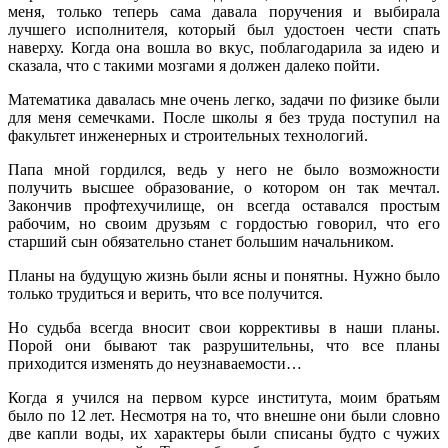
меня, только теперь сама давала поручения и выбирала
лучшего исполнителя, который был удостоен чести спать
наверху. Когда она вошла во вкус, поблагодарила за идею и
сказала, что с такими мозгами я должен далеко пойти.
Математика давалась мне очень легко, задачи по физике были
для меня семечками. После школы я без труда поступил на
факультет инженерных и строительных технологий.
Папа мной гордился, ведь у него не было возможности
получить высшее образование, о котором он так мечтал.
Закончив профтехучилище, он всегда оставался простым
рабочим, но своим друзьям с гордостью говорил, что его
старший сын обязательно станет большим начальником.
Планы на будущую жизнь были ясны и понятны. Нужно было
только трудиться и верить, что все получится.
Но судьба всегда вносит свои коррективы в наши планы.
Порой они бывают так разрушительны, что все планы
приходится изменять до неузнаваемости…
Когда я учился на первом курсе института, моим братьям
было по 12 лет. Несмотря на то, что внешне они были словно
две капли воды, их характеры были списаны будто с чужих