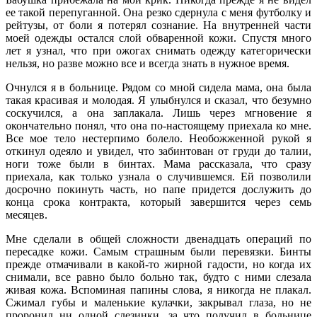
ее такой перепуганной. Она резко сдернула с меня футболку и
рейтузы, от боли я потерял сознание. На внутренней части
моей одежды остался слой обваренной кожи. Спустя много
лет я узнал, что при ожогах снимать одежду категорически
нельзя, но разве можно все и всегда знать в нужное время.
Очнулся я в больнице. Рядом со мной сидела мама, она была
такая красивая и молодая. Я улыбнулся и сказал, что безумно
соскучился, а она заплакала. Лишь через мгновение я
окончательно понял, что она по-настоящему приехала ко мне.
Все мое тело нестерпимо болело. Необожженной рукой я
откинул одеяло и увидел, что забинтован от груди до талии,
ноги тоже были в бинтах. Мама рассказала, что сразу
приехала, как только узнала о случившемся. Ей позволили
досрочно покинуть часть, но папе придется дослужить до
конца срока контракта, который завершится через семь
месяцев.
Мне сделали в общей сложности двенадцать операций по
пересадке кожи. Самым страшным были перевязки. Бинты
прежде отмачивали в какой-то жирной гадости, но когда их
снимали, все равно было больно так, будто с ними слезала
живая кожа. Вспоминая папины слова, я никогда не плакал.
Сжимал губы и маленькие кулачки, закрывал глаза, но не
проронил ни одной слезинки, за что получил в больнице