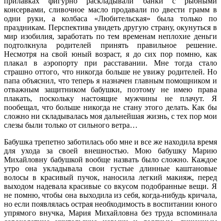
прилавках фигурно раскладывали банки с рыбными
консервами, сливочное масло продавали по двести грамм в
одни руки, а колбаса «Любительская» была только по
праздникам. Перспектива увидеть другую страну, окунуться в
мир изобилия, заработать по тем временам неплохие деньги
подтолкнула родителей принять правильное решение.
Несмотря на свой юный возраст, я до сих пор помню, как
плакал в аэропорту при расставании. Мне тогда стало
страшно оттого, что никогда больше не увижу родителей. Но
папа объяснил, что теперь я назначен главным помощником и
отважным защитником бабушки, поэтому не имею права
плакать, поскольку настоящие мужчины не плачут. Я
пообещал, что больше никогда не стану этого делать. Как бы
сложно ни складывалась моя дальнейшая жизнь, с тех пор мои
слезы были только от сильного ветра…
Бабушка трепетно заботилась обо мне и все же находила время
для ухода за своей внешностью. Мою бабушку Марию
Михайловну бабушкой вообще назвать было сложно. Каждое
утро она укладывала свои густые длинные каштановые
волосы в красивый пучок, наносила легкий макияж, перед
выходом надевала красивые со вкусом подобранные вещи. Я
не помню, чтобы она выходила из себя, когда-нибудь кричала,
но если появлялась острая необходимость в воспитании юного
упрямого внучка, Мария Михайловна без труда вспоминала