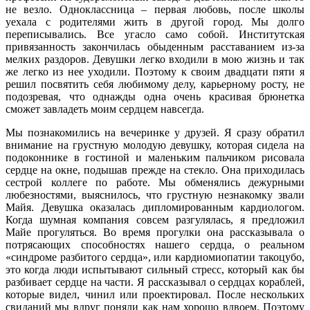
не везло. Одноклассница – первая любовь, после школы
уехала с родителями жить в другой город. Мы долго
переписывались. Все угасло само собой. Институтская
привязанность закончилась обыденным расставанием из-за
мелких раздоров. Девушки легко входили в мою жизнь и так
же легко из нее уходили. Поэтому к своим двадцати пяти я
решил посвятить себя любимому делу, карьерному росту, не
подозревая, что однажды одна очень красивая брюнетка
сможет завладеть моим сердцем навсегда.
Мы познакомились на вечеринке у друзей. Я сразу обратил
внимание на грустную молодую девушку, которая сидела на
подоконнике в гостиной и маленьким пальчиком рисовала
сердце на окне, подышав прежде на стекло. Она приходилась
сестрой коллеге по работе. Мы обменялись дежурными
любезностями, выяснилось, что грустную незнакомку звали
Майя. Девушка оказалась дипломированным кардиологом.
Когда шумная компания совсем разгулялась, я предложил
Майе прогуляться. Во время прогулки она рассказывала о
потрясающих способностях нашего сердца, о реальном
«синдроме разбитого сердца», или кардиомиопатии такоцубо,
это когда люди испытывают сильный стресс, который как бы
разбивает сердце на части. Я рассказывал о сердцах кораблей,
которые видел, чинил или проектировал. После нескольких
свиданий мы вдруг поняли как нам хорошо вдвоем. Поэтому