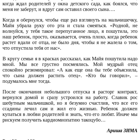
когда ждал родителей у окна детского сада, как боялся, что
меня не заберут, и вдруг сам оставил своего сына….
Когда я обернулся, чтобы еще раз взглянуть на мальчишечку,
Майя убрала руку ото рта и стала смеяться. «Родной, не
волнуйся, у тебя такое перепуганное лицо, я пошутила, это
наш ребенок, просто, оказывается, очень плохо, когда ребенок
растет вдали от отца, не было дня, чтобы я не жалела о том,
что отпустила тебя от нас».
В кругу семьи я в красках рассказал, как Майя пошутила надо
мной. Мы все грустно посмеялись. Мой мудрый отец
спокойно резюмировал: «А как еще она бы тебе объяснила,
что сына должен растить отец». «Кто бы говорил», –
подумалось мне тогда.
После окончания небольшого отпуска я расторг контракт,
вернулся домой и сразу устроился на работу. Славик рос
шебутным мальчишкой, но я безумно счастлив, что все его
ссадины лечил сам и жил его жизнью. Ребенок должен
купаться в любви родителей и знать, что его любят. Иначе мы
рискуем получить кардиомиопатию такоцубо…
Ариша ЗИМА