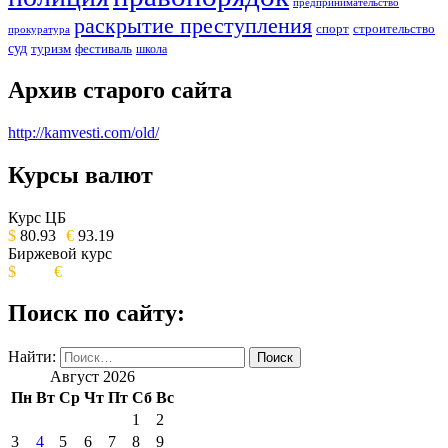
предпринимательство
раскрытие преступления
спорт
строительство
прокуратура
суд
туризм
фестиваль
школа
Архив старого сайта
http://kamvesti.com/old/
Курсы валют
ОБЩЕСТВЕННО-ПОЛИТИЧЕСКОЕ
ИЗДАНИЕ КАМЧАТСКОГО КРАЯ.
Курс ЦБ
$
80.93
€
93.19
Биржевой курс
$
€
Поиск по сайту:
Найти:
Август 2026
Пн
Вт
Ср
Чт
Пт
Сб
Вс
1
2
3
4
5
6
7
8
9