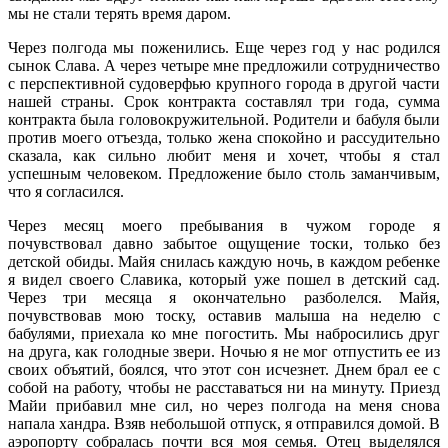
мы не стали терять время даром.
Через полгода мы поженились. Еще через год у нас родился
сынок Слава. А через четыре мне предложили сотрудничество
с перспективной судоверфью крупного города в другой части
нашей страны. Срок контракта составлял три года, сумма
контракта была головокружительной. Родители и бабуля были
против моего отъезда, только жена спокойно и рассудительно
сказала, как сильно любит меня и хочет, чтобы я стал
успешным человеком. Предложение было столь заманчивым,
что я согласился.
Через месяц моего пребывания в чужом городе я
почувствовал давно забытое ощущение тоски, только без
детской обиды. Майя снилась каждую ночь, в каждом ребенке
я видел своего Славика, который уже пошел в детский сад.
Через три месяца я окончательно разболелся. Майя,
почувствовав мою тоску, оставив малыша на неделю с
бабулями, приехала ко мне погостить. Мы набросились друг
на друга, как голодные звери. Ночью я не мог отпустить ее из
своих объятий, боялся, что этот сон исчезнет. Днем брал ее с
собой на работу, чтобы не расставаться ни на минуту. Приезд
Майи прибавил мне сил, но через полгода на меня снова
напала хандра. Взяв небольшой отпуск, я отправился домой. В
аэропорту собралась почти вся моя семья. Отец выделялся