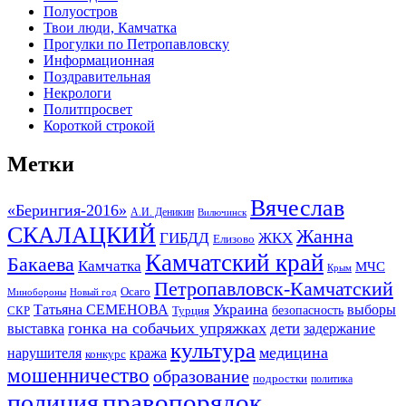
Полуостров
Твои люди, Камчатка
Прогулки по Петропавловску
Информационная
Поздравительная
Некрологи
Политпросвет
Короткой строкой
Метки
Вячеслав
«Берингия-2016»
А.И. Деникин
Вилючинск
СКАЛАЦКИЙ
Жанна
ГИБДД
ЖКХ
Елизово
Камчатский край
Бакаева
Камчатка
МЧС
Крым
Петропавловск-Камчатский
Осаго
Минобороны
Новый год
Украина
Татьяна СЕМЕНОВА
выборы
безопасность
СКР
Турция
гонка на собачьих упряжках
дети
выставка
задержание
культура
медицина
нарушителя
кража
конкурс
мошенничество
образование
подростки
политика
правопорядок
полиция