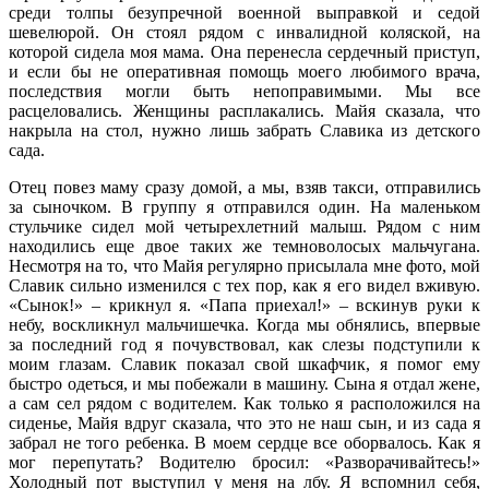
среди толпы безупречной военной выправкой и седой
шевелюрой. Он стоял рядом с инвалидной коляской, на
которой сидела моя мама. Она перенесла сердечный приступ,
и если бы не оперативная помощь моего любимого врача,
последствия могли быть непоправимыми. Мы все
расцеловались. Женщины расплакались. Майя сказала, что
накрыла на стол, нужно лишь забрать Славика из детского
сада.
Отец повез маму сразу домой, а мы, взяв такси, отправились
за сыночком. В группу я отправился один. На маленьком
стульчике сидел мой четырехлетний малыш. Рядом с ним
находились еще двое таких же темноволосых мальчугана.
Несмотря на то, что Майя регулярно присылала мне фото, мой
Славик сильно изменился с тех пор, как я его видел вживую.
«Сынок!» – крикнул я. «Папа приехал!» – вскинув руки к
небу, воскликнул мальчишечка. Когда мы обнялись, впервые
за последний год я почувствовал, как слезы подступили к
моим глазам. Славик показал свой шкафчик, я помог ему
быстро одеться, и мы побежали в машину. Сына я отдал жене,
а сам сел рядом с водителем. Как только я расположился на
сиденье, Майя вдруг сказала, что это не наш сын, и из сада я
забрал не того ребенка. В моем сердце все оборвалось. Как я
мог перепутать? Водителю бросил: «Разворачивайтесь!»
Холодный пот выступил у меня на лбу. Я вспомнил себя,