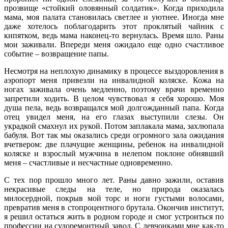
прозвище «стойкий оловянный солдатик». Когда приходила
мама, моя палата становилась светлее и уютнее. Иногда мне
даже хотелось поблагодарить этот проклятый чайник с
кипятком, ведь мама наконец-то вернулась. Время шло. Раны
мои заживали. Впереди меня ожидало еще одно счастливое
событие – возвращение папы.
Несмотря на неплохую динамику в процессе выздоровления в
аэропорт меня привезли на инвалидной коляске. Кожа на
ногах заживала очень медленно, поэтому врачи временно
запретили ходить. В целом чувствовал я себя хорошо. Моя
душа пела, ведь возвращался мой долгожданный папа. Когда
отец увидел меня, на его глазах выступили слезы. Он
украдкой смахнул их рукой. Потом заплакала мама, захлюпала
бабуля. Вот так мы оказались среди огромного зала ожидания
вчетвером: две плачущие женщины, ребенок на инвалидной
коляске и взрослый мужчина в нелепом поклоне обнявший
меня – счастливые и несчастные одновременно.
С тех пор прошло много лет. Раны давно зажили, оставив
некрасивые следы на теле, но природа оказалась
милосердной, покрыв мой торс и ноги густыми волосами,
превратив меня в стопроцентного брутала. Окончив институт,
я решил остаться жить в родном городе и смог устроиться по
профессии на судоремонтный завод. С девчонками мне как-то