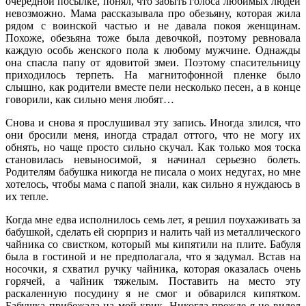
очередной посылке, понял, что забыть голоса любимых людей
невозможно. Мама рассказывала про обезьяну, которая жила
рядом с воинской частью и не давала покоя женщинам.
Похоже, обезьяна тоже была девочкой, поэтому ревновала
каждую особь женского пола к любому мужчине. Однажды
она спасла папу от ядовитой змеи. Поэтому спасительницу
приходилось терпеть. На магнитофонной пленке было
слышно, как родители вместе пели несколько песен, а в конце
говорили, как сильно меня любят…
Снова и снова я прослушивал эту запись. Иногда злился, что
они бросили меня, иногда страдал оттого, что не могу их
обнять, но чаще просто сильно скучал. Как только моя тоска
становилась невыносимой, я начинал серьезно болеть.
Родителям бабушка никогда не писала о моих недугах, но мне
хотелось, чтобы мама с папой знали, как сильно я нуждаюсь в
их тепле.
Когда мне едва исполнилось семь лет, я решил поухаживать за
бабушкой, сделать ей сюрприз и налить чай из металлического
чайника со свистком, который мы кипятили на плите. Бабуля
была в гостиной и не предполагала, что я задумал. Встав на
носочки, я схватил ручку чайника, которая оказалась очень
горячей, а чайник тяжелым. Поставить на место эту
раскаленную посудину я не смог и обварился кипятком.
Бабушка прибежала на мой крик. Никогда прежде я не видел