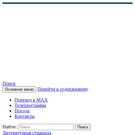
Поиск
Перейти к содержимому
Основное меню
КАМЧАТСКОЕ
Переход в MAX
ИНФОРМАЦИОННОЕ
Телепрограмма
Погода
АГЕНТСТВО (КИА
Контакты
«ВЕСТИ»)
Найти:
Литературная страница