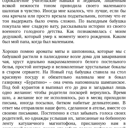
сорокалетние учительские навыки и ледяным, лишенным
всякой нежности тоном приводила своего маленького
шалопая в чувство. Иногда мне казалось, что лучше, если бы
она кричала или просто врезала подзатыльник, потому что ее
тон выдержать было очень сложно. По выходным бабушка
покупала мне сладкую вату, рассказывала истории из своего
военного голодного детства. Как познакомилась с моим
дедушкой, который умер к моменту моего рождения. Каким
был мой папа, когда был маленьким.
Хорошо помню ароматы мяты и шиповника, которые мы с
бабушкой растили в палисаднике возле дома для заваривания
чая, хруст идеально накрахмаленного белого постельного
белья, простой интерьер и великолепные хрустальные бокалы
в старом серванте. На Новый год бабушка ставила на стол
красивую посуду и обязательно наливала мне в бокал
газировку «Буратино» – она очень напоминала шампанское.
Под бой курантов я выпивал его до дна и загадывал лишь
одно желание: чтобы родители поскорей вернулись. Время
шло, а желание все не исполнялось, раз в месяц приходили
письма, иногда посылки, битком набитые деликатесами. В
ответ мы отправляли наше фото, сделанное в ателье, вместе со
своими письмами. Постепенно я стал забывать голоса своих
родителей, но однажды услышав их, записанные на бобинную
ленту катушечного магнитофона, присланную нам в