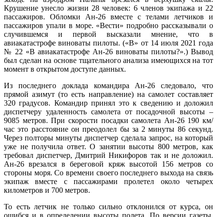
Крушение унесло жизни 28 человек: 6 членов экипажа и 22
пассажиров. Обломки Ан-26 вместе с телами летчиков и
пассажиров упали в море. «Вести» подробно рассказывали о
случившемся и первой высказали мнение, что в
авиакатастрофе виноваты пилоты. («В» от 14 июля 2021 года
№ 22 «В авиакатастрофе Ан-26 виноваты пилоты?».) Вывод
был сделан на основе тщательного анализа имеющихся на тот
момент в открытом доступе данных.
Из последнего доклада командира Ан-26 следовало, что
прямой азимут (то есть направление) на самолет составляет
320 градусов. Командир принял это к сведению и доложил
диспетчеру удаленность самолета от посадочной высоты –
9085 метров. При скорости посадки самолета Ан-26 190 км/
час это расстояние он преодолел бы за 2 минуты 86 секунд.
Через полторы минуты диспетчер сделала запрос, на который
уже не получила ответ. О занятии высоты 800 метров, как
требовал диспетчер, Дмитрий Никифоров так и не доложил.
Ан-26 врезался в береговой кряж высотой 156 метров со
стороны моря. Со времени своего последнего выхода на связь
экипаж вместе с пассажирами пролетел около четырех
километров и 700 метров.
То есть летчик не только сильно отклонился от курса, он
ошибся и в определении высоты полета. По версии газеты,