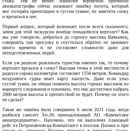
стажа. Тем не менее, наиболее вероятной причиной
авиакатастрофы сейчас называют ошибку пилота, который
мог потерять ориентацию в густом тумане, не заметить сопку
и врезаться в нее.
Первый вопрос, который возникает после всего сказанного,
зачем для этой экскурсии вообще понадобился вертолет? Как
мы уже говорили, добраться до горного массива Вачкажец,
совершить там прогулку и спуститься обратно не занимает
много времени и не составляет сложности даже для
неподготовленных людей.
Если уж решили развлекать туристов именно так, то почему
вертолет врезался в сопку? Высшая точка в этой местности в
радиусе сорока километров составляет 1556 метров. Командир
воздушного судна знает карту наизусть. Даже если упал
густой туман, он обязан помнить высоты горных массивов по
маршруту следования и понимать, что ему достаточно набрать
2000 метров высоты и препятствий не будет. Почему он этого
не сделал?
Такая же ошибка была совершена 6 июля 2021 года, когда
разбился самолет Ан-26, принадлежащий АО «Камчатское
авиапредприятие». Напомню, что он выполнял плановый
рейс из Петропавловска-Камчатского в поселок Палана и при
заходе на аэродром Паланы врезался в верхушку скалы.