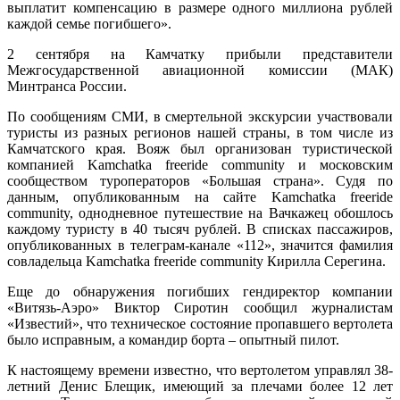
выплатит компенсацию в размере одного миллиона рублей
каждой семье погибшего».
2 сентября на Камчатку прибыли представители
Межгосударственной авиационной комиссии (МАК)
Минтранса России.
По сообщениям СМИ, в смертельной экскурсии участвовали
туристы из разных регионов нашей страны, в том числе из
Камчатского края. Вояж был организован туристической
компанией Kamchatka freeride community и московским
сообществом туроператоров «Большая страна». Судя по
данным, опубликованным на сайте Kamchatka freeride
community, однодневное путешествие на Вачкажец обошлось
каждому туристу в 40 тысяч рублей. В списках пассажиров,
опубликованных в телеграм-канале «112», значится фамилия
совладельца Kamchatka freeride community Кирилла Серегина.
Еще до обнаружения погибших гендиректор компании
«Витязь-Аэро» Виктор Сиротин сообщил журналистам
«Известий», что техническое состояние пропавшего вертолета
было исправным, а командир борта – опытный пилот.
К настоящему времени известно, что вертолетом управлял 38-
летний Денис Блещик, имеющий за плечами более 12 лет