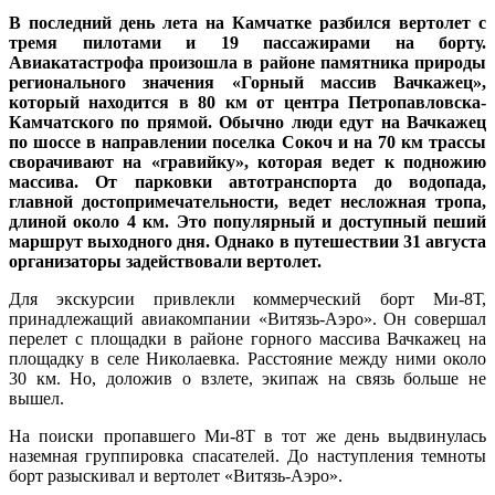
В последний день лета на Камчатке разбился вертолет с
тремя пилотами и 19 пассажирами на борту.
Авиакатастрофа произошла в районе памятника природы
регионального значения «Горный массив Вачкажец»,
который находится в 80 км от центра Петропавловска-
Камчатского по прямой. Обычно люди едут на Вачкажец
по шоссе в направлении поселка Сокоч и на 70 км трассы
сворачивают на «гравийку», которая ведет к подножию
массива. От парковки автотранспорта до водопада,
главной достопримечательности, ведет несложная тропа,
длиной около 4 км. Это популярный и доступный пеший
маршрут выходного дня. Однако в путешествии 31 августа
организаторы задействовали вертолет.
Для экскурсии привлекли коммерческий борт Ми-8Т,
принадлежащий авиакомпании «Витязь-Аэро». Он совершал
перелет с площадки в районе горного массива Вачкажец на
площадку в селе Николаевка. Расстояние между ними около
30 км. Но, доложив о взлете, экипаж на связь больше не
вышел.
На поиски пропавшего Ми-8Т в тот же день выдвинулась
наземная группировка спасателей. До наступления темноты
борт разыскивал и вертолет «Витязь-Аэро».