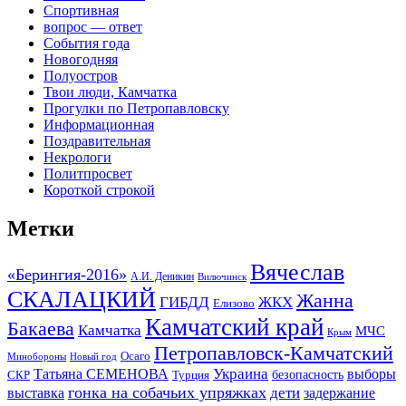
Спортивная
вопрос — ответ
События года
Новогодняя
Полуостров
Твои люди, Камчатка
Прогулки по Петропавловску
Информационная
Поздравительная
Некрологи
Политпросвет
Короткой строкой
Метки
Вячеслав
«Берингия-2016»
А.И. Деникин
Вилючинск
СКАЛАЦКИЙ
Жанна
ГИБДД
ЖКХ
Елизово
Камчатский край
Бакаева
Камчатка
МЧС
Крым
Петропавловск-Камчатский
Осаго
Минобороны
Новый год
Украина
Татьяна СЕМЕНОВА
выборы
безопасность
СКР
Турция
гонка на собачьих упряжках
дети
выставка
задержание