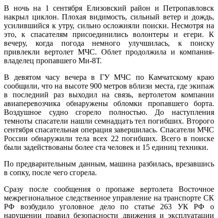
В ночь на 1 сентября Елизовский район и Петропавловск
накрыл циклон. Плохая видимость, сильный ветер и дождь,
усилившийся к утру, сильно осложняли поиски. Несмотря на
это, к спасателям присоединились волонтеры и егери. К
вечеру, когда погода немного улучшилась, к поиску
привлекли вертолет МЧС. Облет продолжила и компания-
владелец пропавшего Ми-8Т.
В девятом часу вечера в ГУ МЧС по Камчатскому краю
сообщили, что на высоте 900 метров вблизи места, где экипаж
в последний раз выходил на связь, вертолетом компании
авиаперевозчика обнаружены обломки пропавшего борта.
Воздушное судно сгорело полностью. До наступления
темноты спасатели нашли семнадцать тел погибших. Второго
сентября спасательная операция завершилась. Спасатели МЧС
России обнаружили тела всех 22 погибших. Всего в поиске
были задействованы более ста человек и 15 единиц техники.
По предварительным данным, машина разбилась, врезавшись
в сопку, после чего сгорела.
Сразу после сообщения о пропаже вертолета Восточное
межрегиональное следственное управление на транспорте СК
РФ возбудило уголовное дело по статье 263 УК РФ о
нарушении правил безопасности движения и эксплуатации