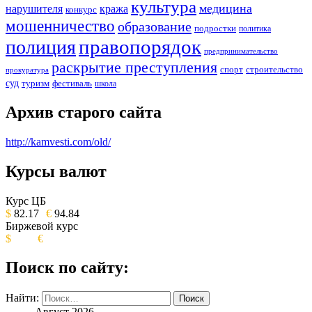
культура
медицина
нарушителя
кража
конкурс
мошенничество
образование
подростки
политика
правопорядок
полиция
предпринимательство
раскрытие преступления
спорт
строительство
прокуратура
суд
туризм
фестиваль
школа
Архив старого сайта
http://kamvesti.com/old/
Курсы валют
ОБЩЕСТВЕННО-ПОЛИТИЧЕСКОЕ
ИЗДАНИЕ КАМЧАТСКОГО КРАЯ.
Курс ЦБ
$
82.17
€
94.84
Биржевой курс
$
€
Поиск по сайту:
Найти:
Август 2026