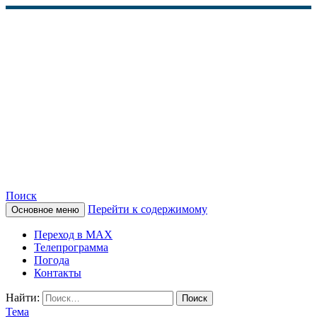
Поиск
Перейти к содержимому
Основное меню
КАМЧАТСКОЕ
Переход в MAX
ИНФОРМАЦИОННОЕ
Телепрограмма
Погода
АГЕНТСТВО (КИА
Контакты
«ВЕСТИ»)
Найти:
Тема