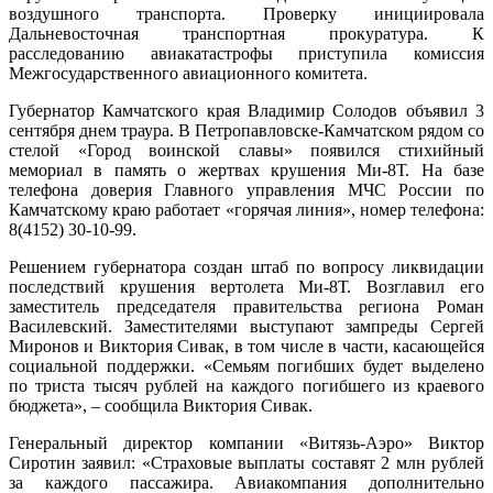
воздушного транспорта. Проверку инициировала
Дальневосточная транспортная прокуратура. К
расследованию авиакатастрофы приступила комиссия
Межгосударственного авиационного комитета.
Губернатор Камчатского края Владимир Солодов объявил 3
сентября днем траура. В Петропавловске-Камчатском рядом со
стелой «Город воинской славы» появился стихийный
мемориал в память о жертвах крушения Ми-8Т. На базе
телефона доверия Главного управления МЧС России по
Камчатскому краю работает «горячая линия», номер телефона:
8(4152) 30-10-99.
Решением губернатора создан штаб по вопросу ликвидации
последствий крушения вертолета Ми-8Т. Возглавил его
заместитель председателя правительства региона Роман
Василевский. Заместителями выступают зампреды Сергей
Миронов и Виктория Сивак, в том числе в части, касающейся
социальной поддержки. «Семьям погибших будет выделено
по триста тысяч рублей на каждого погибшего из краевого
бюджета», – сообщила Виктория Сивак.
Генеральный директор компании «Витязь-Аэро» Виктор
Сиротин заявил: «Страховые выплаты составят 2 млн рублей
за каждого пассажира. Авиакомпания дополнительно