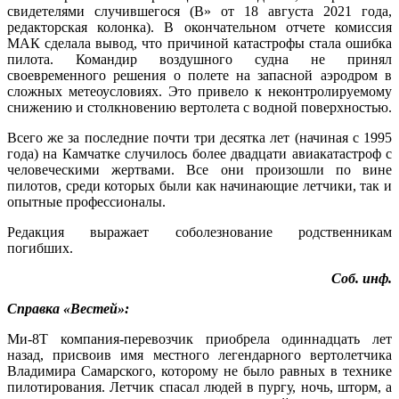
свидетелями случившегося (В» от 18 августа 2021 года,
редакторская колонка). В окончательном отчете комиссия
МАК сделала вывод, что причиной катастрофы стала ошибка
пилота. Командир воздушного судна не принял
своевременного решения о полете на запасной аэродром в
сложных метеоусловиях. Это привело к неконтролируемому
снижению и столкновению вертолета с водной поверхностью.
Всего же за последние почти три десятка лет (начиная с 1995
года) на Камчатке случилось более двадцати авиакатастроф с
человеческими жертвами. Все они произошли по вине
пилотов, среди которых были как начинающие летчики, так и
опытные профессионалы.
Редакция выражает соболезнование родственникам
погибших.
Соб. инф.
Справка «Вестей»:
Ми-8Т компания-перевозчик приобрела одиннадцать лет
назад, присвоив имя местного легендарного вертолетчика
Владимира Самарского, которому не было равных в технике
пилотирования. Летчик спасал людей в пургу, ночь, шторм, а