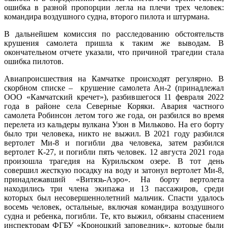
ошибка в разной пропорции легла на плечи трех человек:
командира воздушного судна, второго пилота и штурмана.
В дальнейшем комиссия по расследованию обстоятельств
крушения самолета пришла к таким же выводам. В
окончательном отчете указали, что причиной трагедии стала
ошибка пилотов.
Авиапроисшествия на Камчатке происходят регулярно. В
скорбном списке – крушение самолета Ан-2 (принадлежал
ООО «Камчатский кречет»), разбившегося 11 февраля 2022
года в районе села Северные Коряки. Авария частного
самолета Робинсон летом того же года, он разбился во время
перелета из кальдеры вулкана Узон в Мильково. На его борту
было три человека, никто не выжил. В 2021 году разбился
вертолет Ми-8 и погибли два человека, затем разбился
вертолет К-27, и погибли пять человек. 12 августа 2021 года
произошла трагедия на Курильском озере. В тот день
совершил жесткую посадку на воду и затонул вертолет Ми-8,
принадлежавший «Витязь-Аэро». На борту вертолета
находились три члена экипажа и 13 пассажиров, среди
которых был несовершеннолетний мальчик. Спасти удалось
восемь человек, остальные, включая командира воздушного
судна и ребенка, погибли. Те, кто выжил, обязаны спасением
инспекторам ФГБУ «Кроноцкий заповедник», которые были