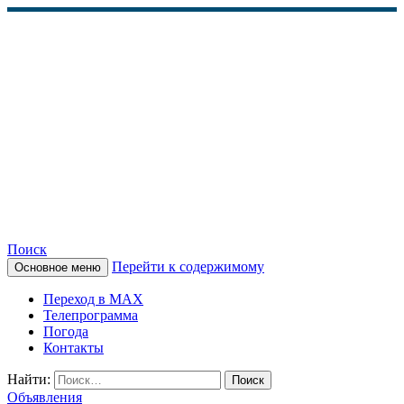
Поиск
Перейти к содержимому
Основное меню
КАМЧАТСКОЕ
Переход в MAX
ИНФОРМАЦИОННОЕ
Телепрограмма
Погода
АГЕНТСТВО (КИА
Контакты
«ВЕСТИ»)
Найти:
Объявления