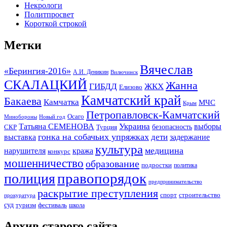
Некрологи
Политпросвет
Короткой строкой
Метки
Вячеслав
«Берингия-2016»
А.И. Деникин
Вилючинск
СКАЛАЦКИЙ
Жанна
ГИБДД
ЖКХ
Елизово
Камчатский край
Бакаева
Камчатка
МЧС
Крым
Петропавловск-Камчатский
Осаго
Минобороны
Новый год
Украина
Татьяна СЕМЕНОВА
выборы
безопасность
СКР
Турция
гонка на собачьих упряжках
дети
выставка
задержание
культура
медицина
нарушителя
кража
конкурс
мошенничество
образование
подростки
политика
правопорядок
полиция
предпринимательство
раскрытие преступления
спорт
строительство
прокуратура
суд
туризм
фестиваль
школа
Архив старого сайта