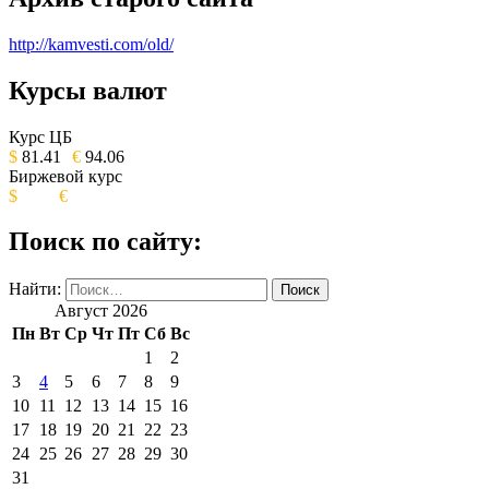
http://kamvesti.com/old/
Курсы валют
ОБЩЕСТВЕННО-ПОЛИТИЧЕСКОЕ
ИЗДАНИЕ КАМЧАТСКОГО КРАЯ.
Курс ЦБ
$
81.41
€
94.06
Биржевой курс
$
€
Поиск по сайту:
Найти:
Август 2026
Пн
Вт
Ср
Чт
Пт
Сб
Вс
1
2
3
4
5
6
7
8
9
10
11
12
13
14
15
16
17
18
19
20
21
22
23
24
25
26
27
28
29
30
31